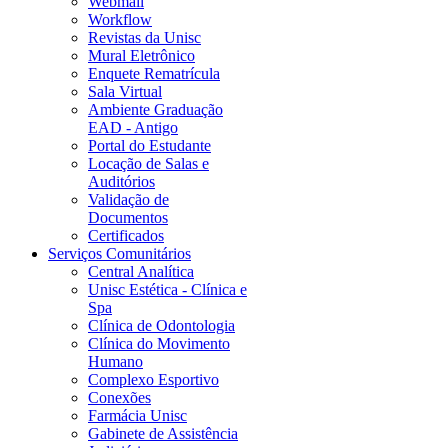
Webmail
Workflow
Revistas da Unisc
Mural Eletrônico
Enquete Rematrícula
Sala Virtual
Ambiente Graduação
EAD - Antigo
Portal do Estudante
Locação de Salas e
Auditórios
Validação de
Documentos
Certificados
Serviços Comunitários
Central Analítica
Unisc Estética - Clínica e
Spa
Clínica de Odontologia
Clínica do Movimento
Humano
Complexo Esportivo
Conexões
Farmácia Unisc
Gabinete de Assistência