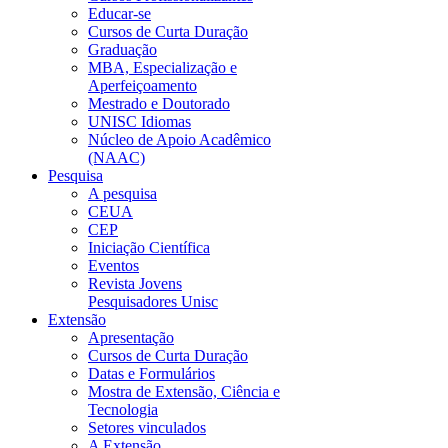
Educar-se
Cursos de Curta Duração
Graduação
MBA, Especialização e
Aperfeiçoamento
Mestrado e Doutorado
UNISC Idiomas
Núcleo de Apoio Acadêmico
(NAAC)
Pesquisa
A pesquisa
CEUA
CEP
Iniciação Científica
Eventos
Revista Jovens
Pesquisadores Unisc
Extensão
Apresentação
Cursos de Curta Duração
Datas e Formulários
Mostra de Extensão, Ciência e
Tecnologia
Setores vinculados
A Extensão