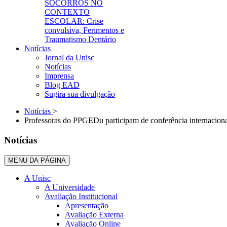
SOCORROS NO
CONTEXTO
ESCOLAR: Crise
convulsiva, Ferimentos e
Traumatismo Dentário
Notícias
Jornal da Unisc
Notícias
Imprensa
Blog EAD
Sugira sua divulgação
Notícias
>
Professoras do PPGEDu participam de conferência internacion
Notícias
MENU DA PÁGINA
A Unisc
A Universidade
Avaliação Institucional
Apresentação
Avaliação Externa
Avaliação Online