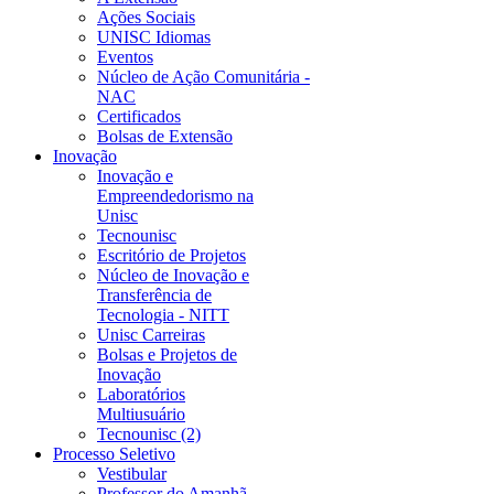
Ações Sociais
UNISC Idiomas
Eventos
Núcleo de Ação Comunitária -
NAC
Certificados
Bolsas de Extensão
Inovação
Inovação e
Empreendedorismo na
Unisc
Tecnounisc
Escritório de Projetos
Núcleo de Inovação e
Transferência de
Tecnologia - NITT
Unisc Carreiras
Bolsas e Projetos de
Inovação
Laboratórios
Multiusuário
Tecnounisc (2)
Processo Seletivo
Vestibular
Professor do Amanhã