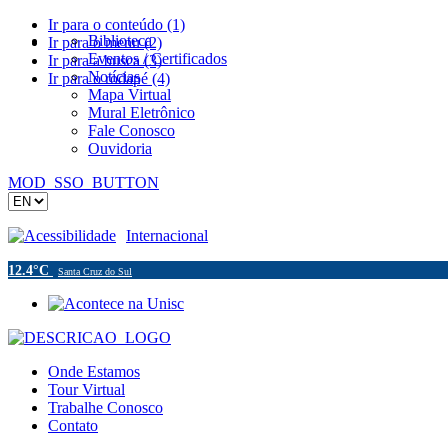
Ir para o conteúdo (1)
Biblioteca
Ir para o menu (2)
Eventos / Certificados
Ir para a busca (3)
Notícias
Ir para o rodapé (4)
Mapa Virtual
Mural Eletrônico
Fale Conosco
Ouvidoria
MOD_SSO_BUTTON
Acessibilidade
Internacional
12.4°C
Santa Cruz do Sul
Onde Estamos
Tour Virtual
Trabalhe Conosco
Contato