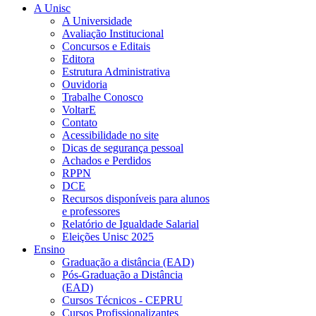
A Unisc
A Universidade
Avaliação Institucional
Concursos e Editais
Editora
Estrutura Administrativa
Ouvidoria
Trabalhe Conosco
VoltarE
Contato
Acessibilidade no site
Dicas de segurança pessoal
Achados e Perdidos
RPPN
DCE
Recursos disponíveis para alunos
e professores
Relatório de Igualdade Salarial
Eleições Unisc 2025
Ensino
Graduação a distância (EAD)
Pós-Graduação a Distância
(EAD)
Cursos Técnicos - CEPRU
Cursos Profissionalizantes