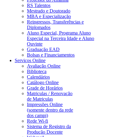
RS Talentos
Mestrado e Doutorado
MBA e Especialização
Reingressos, Transferências e
Diplomados
Aluno Especial, Programa Aluno
Especial na Terceira Idade e Aluno
Ouvinte
Graduação EAD
Bolsas e Financiamentos
Serviços Online
Avaliação Online
Biblioteca
Calendários
Catálogo Online
Grade de Horários
Matriculas / Renovação
de Matriculas
Impressões Online
(somente dentro da rede
dos campi)
Rede Wi-fi
Sistema de Registro da
Produção Docente