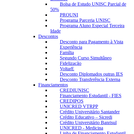
Bolsa de Estudo UNISC Parcial de
50%
PROUNI
Programa Parceria UNISC
Programa Aluno Especial Terceira
Idade
Descontos
Desconto para Pagamento à Vista
Experiência
Família
Segundo Curso Simultâneo
Fidelização
VoltarE
Desconto Diplomados outras IES
Desconto Transferência Externa
Financiamentos
CREDIUNISC
Financiamento Estudantil - FIES
CREDIPOS
UNICRED VTRPP
Crédito Universitário Santander
Crédito Educativo – Sicredi
Crédito Universitário Banrisul
UNICRED - Medicina
Linha de Financiamento Estudantil