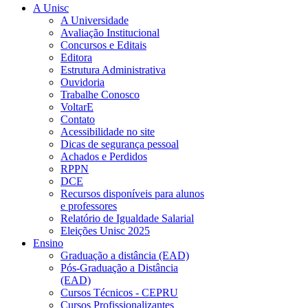
A Unisc
A Universidade
Avaliação Institucional
Concursos e Editais
Editora
Estrutura Administrativa
Ouvidoria
Trabalhe Conosco
VoltarE
Contato
Acessibilidade no site
Dicas de segurança pessoal
Achados e Perdidos
RPPN
DCE
Recursos disponíveis para alunos
e professores
Relatório de Igualdade Salarial
Eleições Unisc 2025
Ensino
Graduação a distância (EAD)
Pós-Graduação a Distância
(EAD)
Cursos Técnicos - CEPRU
Cursos Profissionalizantes