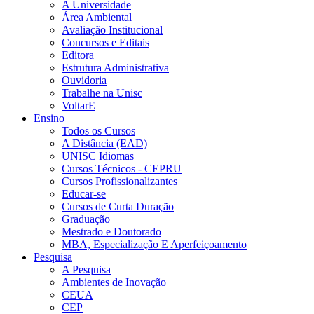
A Universidade
Área Ambiental
Avaliação Institucional
Concursos e Editais
Editora
Estrutura Administrativa
Ouvidoria
Trabalhe na Unisc
VoltarE
Ensino
Todos os Cursos
A Distância (EAD)
UNISC Idiomas
Cursos Técnicos - CEPRU
Cursos Profissionalizantes
Educar-se
Cursos de Curta Duração
Graduação
Mestrado e Doutorado
MBA, Especialização E Aperfeiçoamento
Pesquisa
A Pesquisa
Ambientes de Inovação
CEUA
CEP