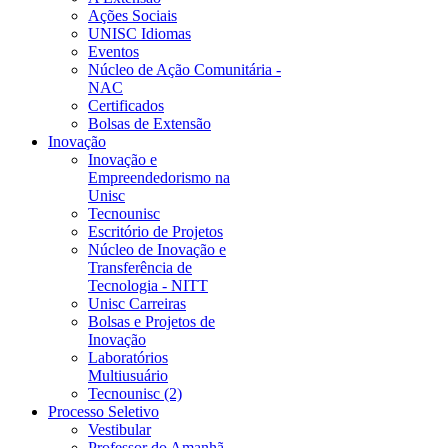
Ações Sociais
UNISC Idiomas
Eventos
Núcleo de Ação Comunitária -
NAC
Certificados
Bolsas de Extensão
Inovação
Inovação e
Empreendedorismo na
Unisc
Tecnounisc
Escritório de Projetos
Núcleo de Inovação e
Transferência de
Tecnologia - NITT
Unisc Carreiras
Bolsas e Projetos de
Inovação
Laboratórios
Multiusuário
Tecnounisc (2)
Processo Seletivo
Vestibular
Professor do Amanhã