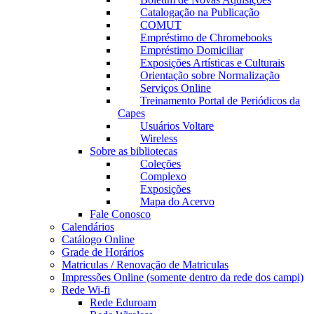
Catalogação na Publicação
COMUT
Empréstimo de Chromebooks
Empréstimo Domiciliar
Exposições Artísticas e Culturais
Orientação sobre Normalização
Serviços Online
Treinamento Portal de Periódicos da
Capes
Usuários Voltare
Wireless
Sobre as bibliotecas
Coleções
Complexo
Exposições
Mapa do Acervo
Fale Conosco
Calendários
Catálogo Online
Grade de Horários
Matriculas / Renovação de Matriculas
Impressões Online (somente dentro da rede dos campi)
Rede Wi-fi
Rede Eduroam