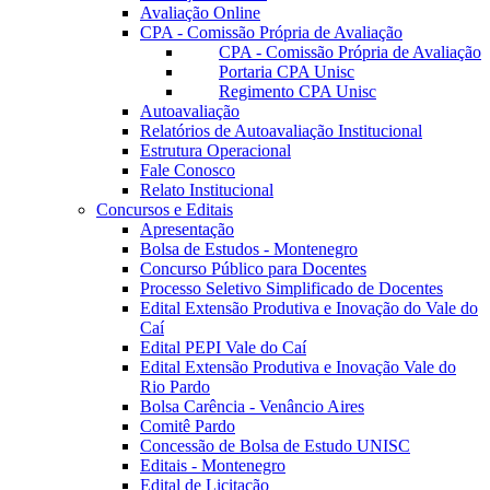
Avaliação Online
CPA - Comissão Própria de Avaliação
CPA - Comissão Própria de Avaliação
Portaria CPA Unisc
Regimento CPA Unisc
Autoavaliação
Relatórios de Autoavaliação Institucional
Estrutura Operacional
Fale Conosco
Relato Institucional
Concursos e Editais
Apresentação
Bolsa de Estudos - Montenegro
Concurso Público para Docentes
Processo Seletivo Simplificado de Docentes
Edital Extensão Produtiva e Inovação do Vale do
Caí
Edital PEPI Vale do Caí
Edital Extensão Produtiva e Inovação Vale do
Rio Pardo
Bolsa Carência - Venâncio Aires
Comitê Pardo
Concessão de Bolsa de Estudo UNISC
Editais - Montenegro
Edital de Licitação