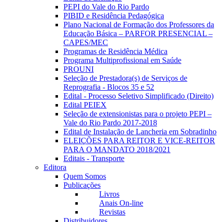
PEPI do Vale do Rio Pardo
PIBID e Residência Pedagógica
Plano Nacional de Formação dos Professores da
Educação Básica – PARFOR PRESENCIAL –
CAPES/MEC
Programas de Residência Médica
Programa Multiprofissional em Saúde
PROUNI
Seleção de Prestadora(s) de Serviços de
Reprografia - Blocos 35 e 52
Edital - Processo Seletivo Simplificado (Direito)
Edital PEIEX
Seleção de extensionistas para o projeto PEPI –
Vale do Rio Pardo 2017-2018
Edital de Instalação de Lancheria em Sobradinho
ELEIÇÕES PARA REITOR E VICE-REITOR
PARA O MANDATO 2018/2021
Editais - Transporte
Editora
Quem Somos
Publicações
Livros
Anais On-line
Revistas
Distribuidores