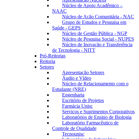
Núcleo de Apoio Acadêmico –
NAAC
Núcleo de Ação Comunitária - NAC
Grupo de Estudos e Pesquisa em
Saúde - GEPS
Núcleo de Gestão Pública - NGP
Núcleo de Pesquisa Social - NUPES
Núcleo de Inovação e Transferência
de Tecnologia - NITT
Pró-Reitorias
Reitoria
Setores
Apresentação Setores
Áudio e Vídeo
Núcleo de Relacionamento com o
Estudante (NRE)
Engenharia
Escritório de Projetos
Farmácia Unisc
Serviços e Suprimentos Corporativos
Laboratórios de Ensino de Biologia
Laboratório Farmacêutico de
Controle de Qualidade
Tecnounisc