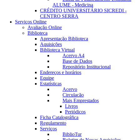
ALUME - Medicina
CRÉDITO UNIVERSITÁRIO SICREDI -
CENTRO SERRA
Serviços Online
Avaliação Online
Biblioteca
Apresentação Biblioteca
Aquisições
Biblioteca Virtual
Acervo A4
Base de Dados
Repositório Institucional
Endereços e horários
Equipe
Estatísticas
Acervo
Circulação
Mais Emprestados
Livros
Periódicos
Ficha Catalográfica
Regulamento
Serviços
BiblioTur
Boletim de Novas Aquisições