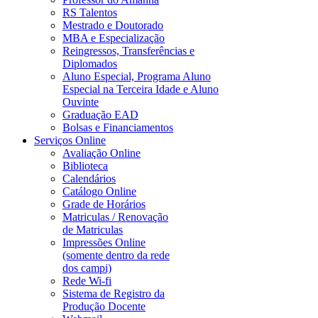
RS Talentos
Mestrado e Doutorado
MBA e Especialização
Reingressos, Transferências e
Diplomados
Aluno Especial, Programa Aluno
Especial na Terceira Idade e Aluno
Ouvinte
Graduação EAD
Bolsas e Financiamentos
Serviços Online
Avaliação Online
Biblioteca
Calendários
Catálogo Online
Grade de Horários
Matriculas / Renovação
de Matriculas
Impressões Online
(somente dentro da rede
dos campi)
Rede Wi-fi
Sistema de Registro da
Produção Docente