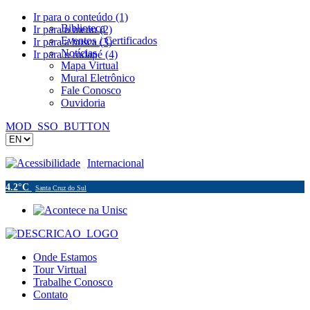
Ir para o conteúdo (1)
Biblioteca
Ir para o menu (2)
Eventos / Certificados
Ir para a busca (3)
Notícias
Ir para o rodapé (4)
Mapa Virtual
Mural Eletrônico
Fale Conosco
Ouvidoria
MOD_SSO_BUTTON
Acessibilidade
Internacional
4.2°C
Santa Cruz do Sul
Onde Estamos
Tour Virtual
Trabalhe Conosco
Contato