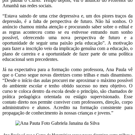
por pausar o Curso. Tempo depois, viu o anúncio do Professor do
Amanhã nas redes sociais.
“Estava saindo de uma crise depressiva e, um dos piores traços da
depressão, é a falta de perspectiva de futuro. Não há sonhos. O
anúncio chamou minha atenção e procurando saber sobre o edital e
as regras aconteceu como se eu estivesse entrando num sonho
possível, oferecendo uma nova perspectiva de futuro e a
oportunidade de seguir uma paixão pela educação”. A motivação
para fazer a inscrição veio da implicação genuína com a educação, o
plano de carreira e a oportunidade de fazer parte de uma política
educacional sem precedentes.
Já na expectativa para a formação como professora, Ana Paula vê
que o Curso segue novas diretrizes como trilhas e mais dinamismo.
“Desde o início das aulas procurei me aproximar o máximo possível
do ambiente escolar e tenho obtido sucesso no meu objetivo. O
curso te coloca dentro da escola desde o princípio, são chamados de
prática pedagógica orientada ou estágio supervisionado. Esse
contato direto nos permite conviver com professores, direção, corpo
administrativo e alunos. Acredito na formação consistente para
propagação de conhecimento às nossas crianças e jovens.”
Ana Paula vê que o Curso de Matemática segue novas diretrizes como trilhas e