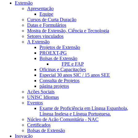
Extensão
Apresentação
Equipe
Cursos de Curta Duração
Datas e Formulários
Mostra de Extensão, Ciência e Tecnologia
Setores vinculados
A Extensão
Projetos de Extensão
PROEXT-PG
Bolsas de Extensão
FPE e FAP
Oficinas e Capacitações
Especial 30 anos SIC / 15 anos SEE
Consulta de Projetos
página projetos
Ações Sociais
UNISC Idiomas
Eventos
Exame de Proficiência em Língua Espanhola,
Língua Inglesa e Língua Portuguesa.
Núcleo de Ação Comunitária - NAC
Certificados
Bolsas de Extensão
Inovação