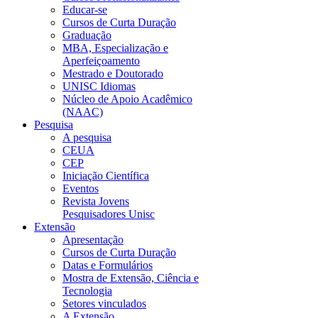
Educar-se
Cursos de Curta Duração
Graduação
MBA, Especialização e
Aperfeiçoamento
Mestrado e Doutorado
UNISC Idiomas
Núcleo de Apoio Acadêmico
(NAAC)
Pesquisa
A pesquisa
CEUA
CEP
Iniciação Científica
Eventos
Revista Jovens
Pesquisadores Unisc
Extensão
Apresentação
Cursos de Curta Duração
Datas e Formulários
Mostra de Extensão, Ciência e
Tecnologia
Setores vinculados
A Extensão