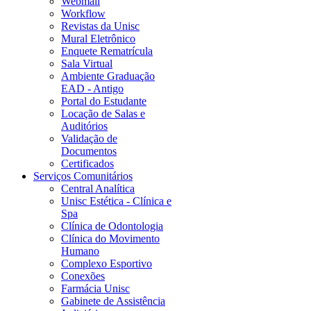
Webmail
Workflow
Revistas da Unisc
Mural Eletrônico
Enquete Rematrícula
Sala Virtual
Ambiente Graduação
EAD - Antigo
Portal do Estudante
Locação de Salas e
Auditórios
Validação de
Documentos
Certificados
Serviços Comunitários
Central Analítica
Unisc Estética - Clínica e
Spa
Clínica de Odontologia
Clínica do Movimento
Humano
Complexo Esportivo
Conexões
Farmácia Unisc
Gabinete de Assistência