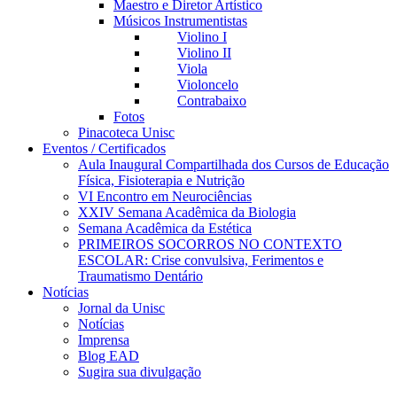
Maestro e Diretor Artístico
Músicos Instrumentistas
Violino I
Violino II
Viola
Violoncelo
Contrabaixo
Fotos
Pinacoteca Unisc
Eventos / Certificados
Aula Inaugural Compartilhada dos Cursos de Educação
Física, Fisioterapia e Nutrição
VI Encontro em Neurociências
XXIV Semana Acadêmica da Biologia
Semana Acadêmica da Estética
PRIMEIROS SOCORROS NO CONTEXTO
ESCOLAR: Crise convulsiva, Ferimentos e
Traumatismo Dentário
Notícias
Jornal da Unisc
Notícias
Imprensa
Blog EAD
Sugira sua divulgação