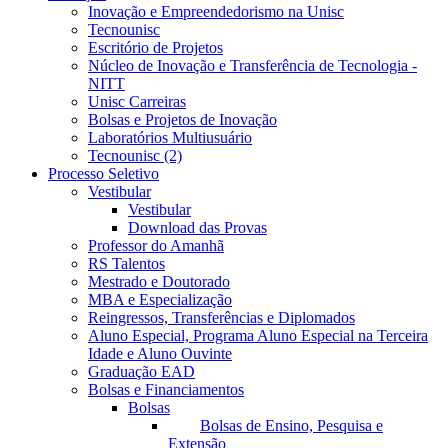
Inovação e Empreendedorismo na Unisc
Tecnounisc
Escritório de Projetos
Núcleo de Inovação e Transferência de Tecnologia -
NITT
Unisc Carreiras
Bolsas e Projetos de Inovação
Laboratórios Multiusuário
Tecnounisc (2)
Processo Seletivo
Vestibular
Vestibular
Download das Provas
Professor do Amanhã
RS Talentos
Mestrado e Doutorado
MBA e Especialização
Reingressos, Transferências e Diplomados
Aluno Especial, Programa Aluno Especial na Terceira
Idade e Aluno Ouvinte
Graduação EAD
Bolsas e Financiamentos
Bolsas
Bolsas de Ensino, Pesquisa e
Extensão