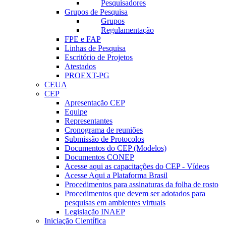
Pesquisadores
Grupos de Pesquisa
Grupos
Regulamentação
FPE e FAP
Linhas de Pesquisa
Escritório de Projetos
Atestados
PROEXT-PG
CEUA
CEP
Apresentação CEP
Equipe
Representantes
Cronograma de reuniões
Submissão de Protocolos
Documentos do CEP (Modelos)
Documentos CONEP
Acesse aqui as capacitações do CEP - Vídeos
Acesse Aqui a Plataforma Brasil
Procedimentos para assinaturas da folha de rosto
Procedimentos que devem ser adotados para
pesquisas em ambientes virtuais
Legislação INAEP
Iniciação Científica