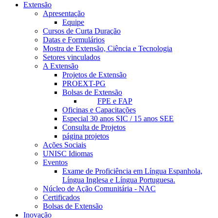
Extensão
Apresentação
Equipe
Cursos de Curta Duração
Datas e Formulários
Mostra de Extensão, Ciência e Tecnologia
Setores vinculados
A Extensão
Projetos de Extensão
PROEXT-PG
Bolsas de Extensão
FPE e FAP
Oficinas e Capacitações
Especial 30 anos SIC / 15 anos SEE
Consulta de Projetos
página projetos
Ações Sociais
UNISC Idiomas
Eventos
Exame de Proficiência em Língua Espanhola,
Língua Inglesa e Língua Portuguesa.
Núcleo de Ação Comunitária - NAC
Certificados
Bolsas de Extensão
Inovação