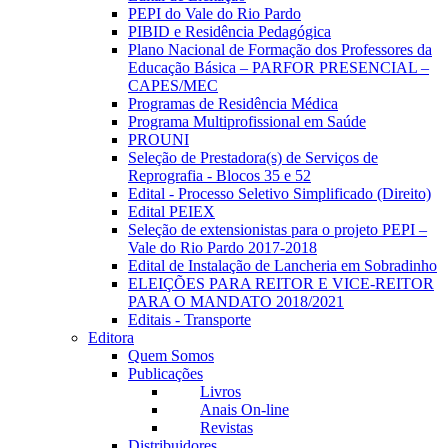
PEPI do Vale do Rio Pardo
PIBID e Residência Pedagógica
Plano Nacional de Formação dos Professores da
Educação Básica – PARFOR PRESENCIAL –
CAPES/MEC
Programas de Residência Médica
Programa Multiprofissional em Saúde
PROUNI
Seleção de Prestadora(s) de Serviços de
Reprografia - Blocos 35 e 52
Edital - Processo Seletivo Simplificado (Direito)
Edital PEIEX
Seleção de extensionistas para o projeto PEPI –
Vale do Rio Pardo 2017-2018
Edital de Instalação de Lancheria em Sobradinho
ELEIÇÕES PARA REITOR E VICE-REITOR
PARA O MANDATO 2018/2021
Editais - Transporte
Editora
Quem Somos
Publicações
Livros
Anais On-line
Revistas
Distribuidores