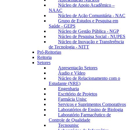
Núcleo de Apoio Acadêmico –
NAAC
Núcleo de Ação Comunitária - NAC
Grupo de Estudos e Pesquisa em
Saúde - GEPS
Núcleo de Gestão Pública - NGP
Núcleo de Pesquisa Social - NUPES
Núcleo de Inovação e Transferência
de Tecnologia - NITT
Pró-Reitorias
Reitoria
Setores
Apresentação Setores
Áudio e Vídeo
Núcleo de Relacionamento com o
Estudante (NRE)
Engenharia
Escritório de Projetos
Farmácia Unisc
Serviços e Suprimentos Corporativos
Laboratórios de Ensino de Biologia
Laboratório Farmacêutico de
Controle de Qualidade
Tecnounisc