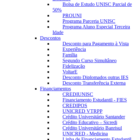
Bolsa de Estudo UNISC Parcial de
50%
PROUNI
Programa Parceria UNISC
Programa Aluno Especial Terceira
Idade
Descontos
Desconto para Pagamento à Vista
Experiência
Família
Segundo Curso Simultâneo
Fidelização
VoltarE
Desconto Diplomados outras IES
Desconto Transferência Externa
Financiamentos
CREDIUNISC
Financiamento Estudantil - FIES
CREDIPOS
UNICRED VTRPP
Crédito Universitário Santander
Crédito Educativo – Sicredi
Crédito Universitário Banrisul
UNICRED - Medicina
Linha de Financiamento Estudantil