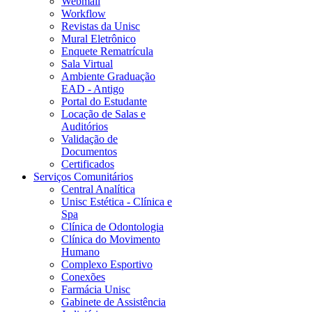
Webmail
Workflow
Revistas da Unisc
Mural Eletrônico
Enquete Rematrícula
Sala Virtual
Ambiente Graduação
EAD - Antigo
Portal do Estudante
Locação de Salas e
Auditórios
Validação de
Documentos
Certificados
Serviços Comunitários
Central Analítica
Unisc Estética - Clínica e
Spa
Clínica de Odontologia
Clínica do Movimento
Humano
Complexo Esportivo
Conexões
Farmácia Unisc
Gabinete de Assistência