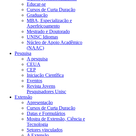
Educar-se
Cursos de Curta Duração
Graduação
MBA, Especialização e
Aperfeiçoamento
Mestrado e Doutorado
UNISC Idiomas
Núcleo de Apoio Acadêmico
(NAAC)
Pesquisa
A pesquisa
CEUA
CEP
Iniciação Científica
Eventos
Revista Jovens
Pesquisadores Unisc
Extensão
Apresentação
Cursos de Curta Duração
Datas e Formulários
Mostra de Extensão, Ciência e
Tecnologia
Setores vinculados
A Extensão