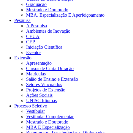
Graduação
Mestrado e Doutorado
MBA, Especialização E Aperfeiçoamento
Pesquisa
A Pesquisa
Ambientes de Inovação
CEUA
CEP
Iniciação Científica
Eventos
Extensão
Apresentação
Cursos de Curta Duração
Matrículas
Salão de Ensino e Extensão
Setores Vincualdos
Projetos de Extensão
Ações Sociais
UNISC Idiomas
Processo Seletivo
Vestibular
Vestibular Complementar
Mestrado e Doutorado
MBA E Especialização
Reingressos, Transferências e Diplomados