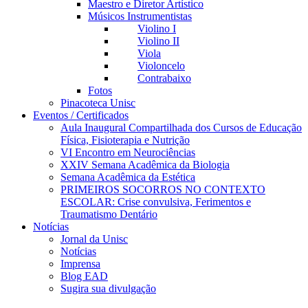
Maestro e Diretor Artístico
Músicos Instrumentistas
Violino I
Violino II
Viola
Violoncelo
Contrabaixo
Fotos
Pinacoteca Unisc
Eventos / Certificados
Aula Inaugural Compartilhada dos Cursos de Educação
Física, Fisioterapia e Nutrição
VI Encontro em Neurociências
XXIV Semana Acadêmica da Biologia
Semana Acadêmica da Estética
PRIMEIROS SOCORROS NO CONTEXTO
ESCOLAR: Crise convulsiva, Ferimentos e
Traumatismo Dentário
Notícias
Jornal da Unisc
Notícias
Imprensa
Blog EAD
Sugira sua divulgação