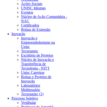
Ações Sociais
UNISC Idiomas
Eventos
Núcleo de Ação Comunitária -
NAC
Certificados
Bolsas de Extensão
Inovação
Inovação e
Empreendedorismo na
Unisc
Tecnounisc
Escritório de Projetos
Núcleo de Inovação e
Transferência de
Tecnologia - NITT
Unisc Carreiras
Bolsas e Projetos de
Inovação
Laboratórios
Multiusuário
Tecnounisc (2)
Processo Seletivo
Vestibular
Professor do Amanhã