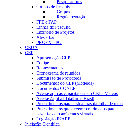
Pesquisadores
Grupos de Pesquisa
Grupos
Regulamentação
FPE e FAP
Linhas de Pesquisa
Escritório de Projetos
Atestados
PROEXT-PG
CEUA
CEP
Apresentação CEP
Equipe
Representantes
Cronograma de reuniões
Submissão de Protocolos
Documentos do CEP (Modelos)
Documentos CONEP
Acesse aqui as capacitações do CEP - Vídeos
Acesse Aqui a Plataforma Brasil
Procedimentos para assinaturas da folha de rosto
Procedimentos que devem ser adotados para
pesquisas em ambientes virtuais
Legislação INAEP
Iniciação Científica