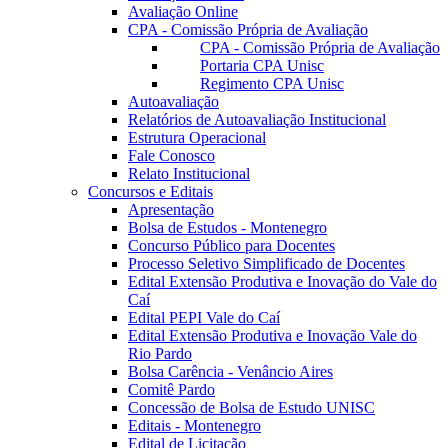
Avaliação Online
CPA - Comissão Própria de Avaliação
CPA - Comissão Própria de Avaliação
Portaria CPA Unisc
Regimento CPA Unisc
Autoavaliação
Relatórios de Autoavaliação Institucional
Estrutura Operacional
Fale Conosco
Relato Institucional
Concursos e Editais
Apresentação
Bolsa de Estudos - Montenegro
Concurso Público para Docentes
Processo Seletivo Simplificado de Docentes
Edital Extensão Produtiva e Inovação do Vale do
Caí
Edital PEPI Vale do Caí
Edital Extensão Produtiva e Inovação Vale do
Rio Pardo
Bolsa Carência - Venâncio Aires
Comitê Pardo
Concessão de Bolsa de Estudo UNISC
Editais - Montenegro
Edital de Licitação