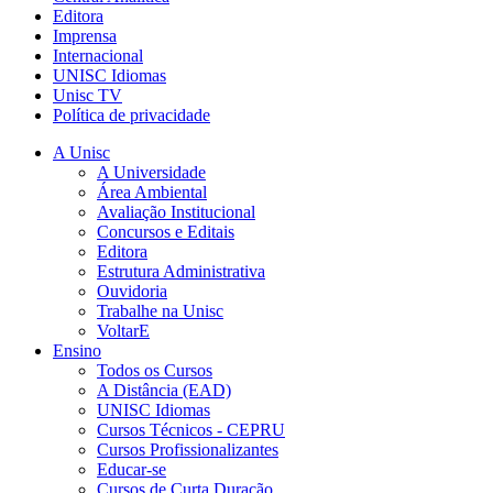
Editora
Imprensa
Internacional
UNISC Idiomas
Unisc TV
Política de privacidade
A Unisc
A Universidade
Área Ambiental
Avaliação Institucional
Concursos e Editais
Editora
Estrutura Administrativa
Ouvidoria
Trabalhe na Unisc
VoltarE
Ensino
Todos os Cursos
A Distância (EAD)
UNISC Idiomas
Cursos Técnicos - CEPRU
Cursos Profissionalizantes
Educar-se
Cursos de Curta Duração