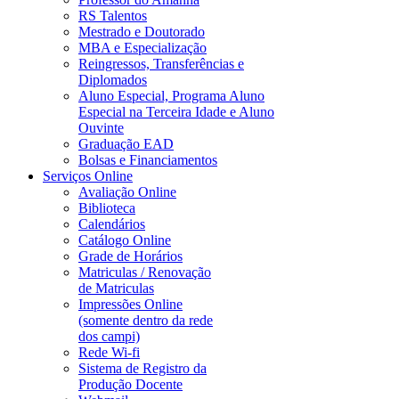
RS Talentos
Mestrado e Doutorado
MBA e Especialização
Reingressos, Transferências e
Diplomados
Aluno Especial, Programa Aluno
Especial na Terceira Idade e Aluno
Ouvinte
Graduação EAD
Bolsas e Financiamentos
Serviços Online
Avaliação Online
Biblioteca
Calendários
Catálogo Online
Grade de Horários
Matriculas / Renovação
de Matriculas
Impressões Online
(somente dentro da rede
dos campi)
Rede Wi-fi
Sistema de Registro da
Produção Docente