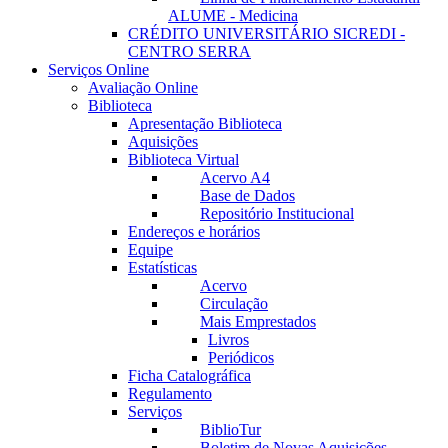
ALUME - Medicina
CRÉDITO UNIVERSITÁRIO SICREDI -
CENTRO SERRA
Serviços Online
Avaliação Online
Biblioteca
Apresentação Biblioteca
Aquisições
Biblioteca Virtual
Acervo A4
Base de Dados
Repositório Institucional
Endereços e horários
Equipe
Estatísticas
Acervo
Circulação
Mais Emprestados
Livros
Periódicos
Ficha Catalográfica
Regulamento
Serviços
BiblioTur
Boletim de Novas Aquisições