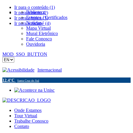
Ir para o conteúdo (1)
Biblioteca
Ir para o menu (2)
Eventos / Certificados
Ir para a busca (3)
Notícias
Ir para o rodapé (4)
Mapa Virtual
Mural Eletrônico
Fale Conosco
Ouvidoria
MOD_SSO_BUTTON
Acessibilidade
Internacional
12.4°C
Santa Cruz do Sul
Onde Estamos
Tour Virtual
Trabalhe Conosco
Contato