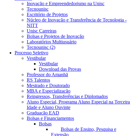
Inovação e Empreendedorismo na Unisc
Tecnounisc
Escritório de Projetos
Núcleo de Inovação e Transferência de Tecnologia -
NITT
Unisc Carreiras
Bolsas e Projetos de Inovação
Laboratórios Multiusuário
Tecnounisc (2)
Processo Seletivo
Vestibular
Vestibular
Download das Provas
Professor do Amanhã
RS Talentos
Mestrado e Doutorado
MBA e Especialização
Reingressos, Transferências e Diplomados
Aluno Especial, Programa Aluno Especial na Terceira
Idade e Aluno Ouvinte
Graduação EAD
Bolsas e Financiamentos
Bolsas
Bolsas de Ensino, Pesquisa e
Extensão