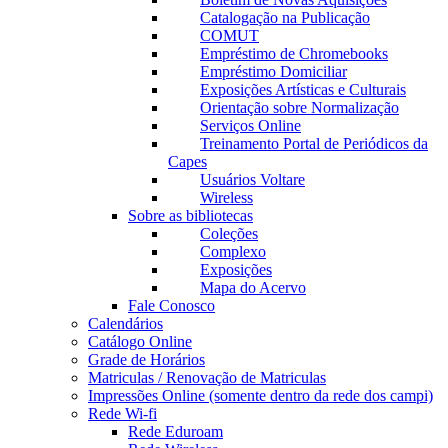
Catalogação na Publicação
COMUT
Empréstimo de Chromebooks
Empréstimo Domiciliar
Exposições Artísticas e Culturais
Orientação sobre Normalização
Serviços Online
Treinamento Portal de Periódicos da
Capes
Usuários Voltare
Wireless
Sobre as bibliotecas
Coleções
Complexo
Exposições
Mapa do Acervo
Fale Conosco
Calendários
Catálogo Online
Grade de Horários
Matriculas / Renovação de Matriculas
Impressões Online (somente dentro da rede dos campi)
Rede Wi-fi
Rede Eduroam