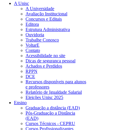
A Unisc
A Universidade
Avaliação Institucional
Concursos e Editais
Editora
Estrutura Administrativa
Ouvidoria
Trabalhe Conosco
VoltarE
Contato
Acessibilidade no site
Dicas de segurança pessoal
Achados e Perdidos
RPPN
DCE
Recursos disponíveis para alunos
e professores
Relatório de Igualdade Salarial
Eleições Unisc 2025
Ensino
Graduação a distância (EAD)
Pós-Graduação a Distância
(EAD)
Cursos Técnicos - CEPRU
Cursos Profissionalizantes