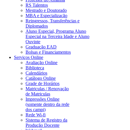
RS Talentos
Mestrado e Doutorado
MBA e Especialização
Reingressos, Transferências e
Diplomados
Aluno Especial, Programa Aluno
Especial na Terceira Idade e Aluno
Ouvinte
Graduação EAD
Bolsas e Financiamentos
Serviços Online
Avaliação Online
Biblioteca
Calendários
Catálogo Online
Grade de Horários
Matriculas / Renovação
de Matriculas
Impressões Online
(somente dentro da rede
dos campi)
Rede Wi-fi
Sistema de Registro da
Produção Docente