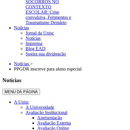
SOCORROS NO
CONTEXTO
ESCOLAR: Crise
convulsiva, Ferimentos e
Traumatismo Dentário
Notícias
Jornal da Unisc
Notícias
Imprensa
Blog EAD
Sugira sua divulgação
Notícias
>
PPGDR inscreve para aluno especial
Notícias
MENU DA PÁGINA
A Unisc
A Universidade
Avaliação Institucional
Apresentação
Avaliação Externa
Avaliação Online