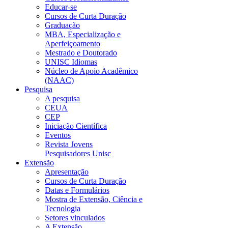
Educar-se
Cursos de Curta Duração
Graduação
MBA, Especialização e
Aperfeiçoamento
Mestrado e Doutorado
UNISC Idiomas
Núcleo de Apoio Acadêmico
(NAAC)
Pesquisa
A pesquisa
CEUA
CEP
Iniciação Científica
Eventos
Revista Jovens
Pesquisadores Unisc
Extensão
Apresentação
Cursos de Curta Duração
Datas e Formulários
Mostra de Extensão, Ciência e
Tecnologia
Setores vinculados
A Extensão