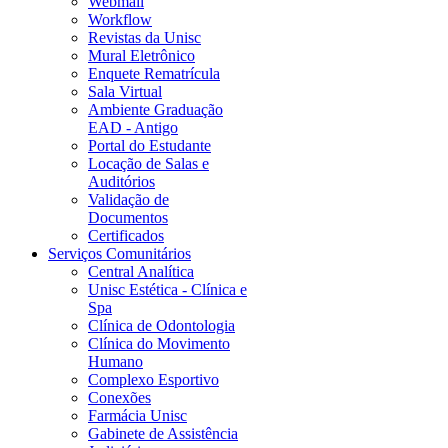
Webmail
Workflow
Revistas da Unisc
Mural Eletrônico
Enquete Rematrícula
Sala Virtual
Ambiente Graduação
EAD - Antigo
Portal do Estudante
Locação de Salas e
Auditórios
Validação de
Documentos
Certificados
Serviços Comunitários
Central Analítica
Unisc Estética - Clínica e
Spa
Clínica de Odontologia
Clínica do Movimento
Humano
Complexo Esportivo
Conexões
Farmácia Unisc
Gabinete de Assistência