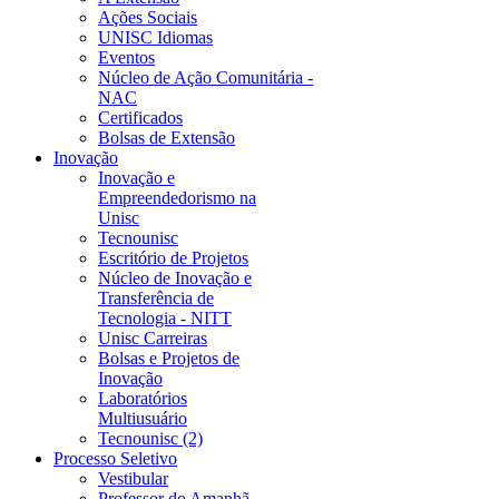
Ações Sociais
UNISC Idiomas
Eventos
Núcleo de Ação Comunitária -
NAC
Certificados
Bolsas de Extensão
Inovação
Inovação e
Empreendedorismo na
Unisc
Tecnounisc
Escritório de Projetos
Núcleo de Inovação e
Transferência de
Tecnologia - NITT
Unisc Carreiras
Bolsas e Projetos de
Inovação
Laboratórios
Multiusuário
Tecnounisc (2)
Processo Seletivo
Vestibular
Professor do Amanhã