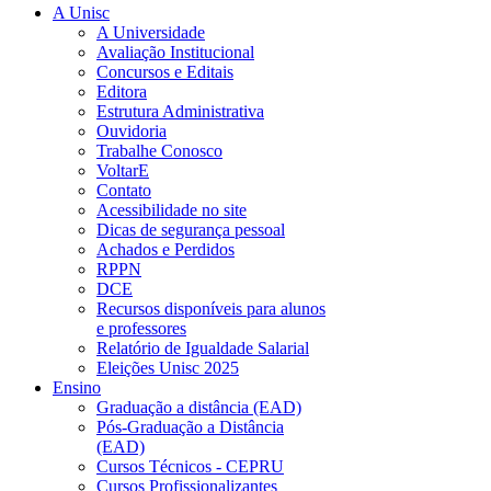
A Unisc
A Universidade
Avaliação Institucional
Concursos e Editais
Editora
Estrutura Administrativa
Ouvidoria
Trabalhe Conosco
VoltarE
Contato
Acessibilidade no site
Dicas de segurança pessoal
Achados e Perdidos
RPPN
DCE
Recursos disponíveis para alunos
e professores
Relatório de Igualdade Salarial
Eleições Unisc 2025
Ensino
Graduação a distância (EAD)
Pós-Graduação a Distância
(EAD)
Cursos Técnicos - CEPRU
Cursos Profissionalizantes