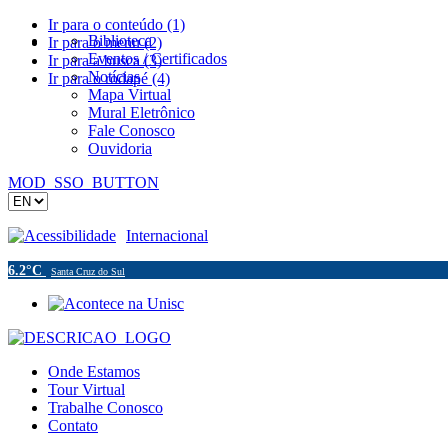
Ir para o conteúdo (1)
Biblioteca
Ir para o menu (2)
Eventos / Certificados
Ir para a busca (3)
Notícias
Ir para o rodapé (4)
Mapa Virtual
Mural Eletrônico
Fale Conosco
Ouvidoria
MOD_SSO_BUTTON
Acessibilidade
Internacional
6.2°C
Santa Cruz do Sul
Onde Estamos
Tour Virtual
Trabalhe Conosco
Contato