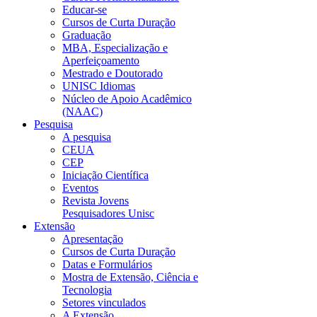
Educar-se
Cursos de Curta Duração
Graduação
MBA, Especialização e
Aperfeiçoamento
Mestrado e Doutorado
UNISC Idiomas
Núcleo de Apoio Acadêmico
(NAAC)
Pesquisa
A pesquisa
CEUA
CEP
Iniciação Científica
Eventos
Revista Jovens
Pesquisadores Unisc
Extensão
Apresentação
Cursos de Curta Duração
Datas e Formulários
Mostra de Extensão, Ciência e
Tecnologia
Setores vinculados
A Extensão