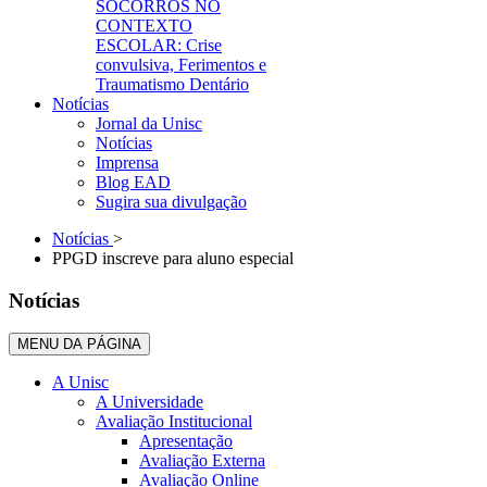
SOCORROS NO
CONTEXTO
ESCOLAR: Crise
convulsiva, Ferimentos e
Traumatismo Dentário
Notícias
Jornal da Unisc
Notícias
Imprensa
Blog EAD
Sugira sua divulgação
Notícias
>
PPGD inscreve para aluno especial
Notícias
MENU DA PÁGINA
A Unisc
A Universidade
Avaliação Institucional
Apresentação
Avaliação Externa
Avaliação Online