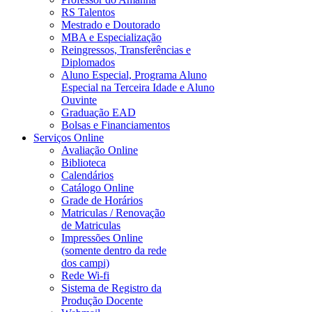
RS Talentos
Mestrado e Doutorado
MBA e Especialização
Reingressos, Transferências e
Diplomados
Aluno Especial, Programa Aluno
Especial na Terceira Idade e Aluno
Ouvinte
Graduação EAD
Bolsas e Financiamentos
Serviços Online
Avaliação Online
Biblioteca
Calendários
Catálogo Online
Grade de Horários
Matriculas / Renovação
de Matriculas
Impressões Online
(somente dentro da rede
dos campi)
Rede Wi-fi
Sistema de Registro da
Produção Docente