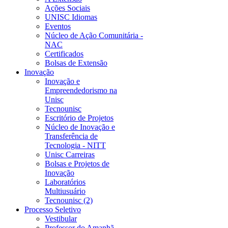
Ações Sociais
UNISC Idiomas
Eventos
Núcleo de Ação Comunitária -
NAC
Certificados
Bolsas de Extensão
Inovação
Inovação e
Empreendedorismo na
Unisc
Tecnounisc
Escritório de Projetos
Núcleo de Inovação e
Transferência de
Tecnologia - NITT
Unisc Carreiras
Bolsas e Projetos de
Inovação
Laboratórios
Multiusuário
Tecnounisc (2)
Processo Seletivo
Vestibular
Professor do Amanhã