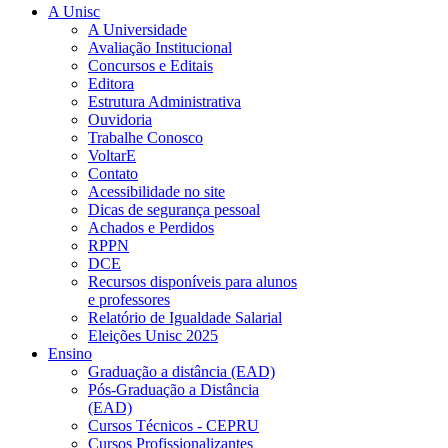
A Unisc
A Universidade
Avaliação Institucional
Concursos e Editais
Editora
Estrutura Administrativa
Ouvidoria
Trabalhe Conosco
VoltarE
Contato
Acessibilidade no site
Dicas de segurança pessoal
Achados e Perdidos
RPPN
DCE
Recursos disponíveis para alunos
e professores
Relatório de Igualdade Salarial
Eleições Unisc 2025
Ensino
Graduação a distância (EAD)
Pós-Graduação a Distância
(EAD)
Cursos Técnicos - CEPRU
Cursos Profissionalizantes