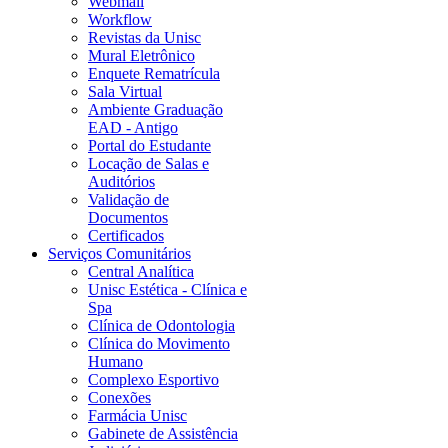
Webmail
Workflow
Revistas da Unisc
Mural Eletrônico
Enquete Rematrícula
Sala Virtual
Ambiente Graduação
EAD - Antigo
Portal do Estudante
Locação de Salas e
Auditórios
Validação de
Documentos
Certificados
Serviços Comunitários
Central Analítica
Unisc Estética - Clínica e
Spa
Clínica de Odontologia
Clínica do Movimento
Humano
Complexo Esportivo
Conexões
Farmácia Unisc
Gabinete de Assistência