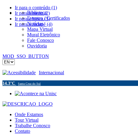
Ir para o conteúdo (1)
Biblioteca
Ir para o menu (2)
Eventos / Certificados
Ir para a busca (3)
Notícias
Ir para o rodapé (4)
Mapa Virtual
Mural Eletrônico
Fale Conosco
Ouvidoria
MOD_SSO_BUTTON
Acessibilidade
Internacional
14.3°C
Santa Cruz do Sul
Onde Estamos
Tour Virtual
Trabalhe Conosco
Contato