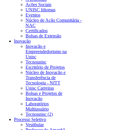
Ações Sociais
UNISC Idiomas
Eventos
Núcleo de Ação Comunitária -
NAC
Certificados
Bolsas de Extensão
Inovação
Inovação e
Empreendedorismo na
Unisc
Tecnounisc
Escritório de Projetos
Núcleo de Inovação e
Transferência de
Tecnologia - NITT
Unisc Carreiras
Bolsas e Projetos de
Inovação
Laboratórios
Multiusuário
Tecnounisc (2)
Processo Seletivo
Vestibular
Professor do Amanhã