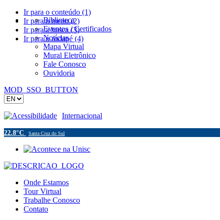
Ir para o conteúdo (1)
Biblioteca
Ir para o menu (2)
Eventos / Certificados
Ir para a busca (3)
Notícias
Ir para o rodapé (4)
Mapa Virtual
Mural Eletrônico
Fale Conosco
Ouvidoria
MOD_SSO_BUTTON
Acessibilidade
Internacional
22.8°C
Santa Cruz do Sul
Onde Estamos
Tour Virtual
Trabalhe Conosco
Contato