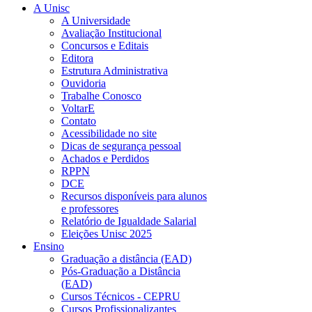
A Unisc
A Universidade
Avaliação Institucional
Concursos e Editais
Editora
Estrutura Administrativa
Ouvidoria
Trabalhe Conosco
VoltarE
Contato
Acessibilidade no site
Dicas de segurança pessoal
Achados e Perdidos
RPPN
DCE
Recursos disponíveis para alunos
e professores
Relatório de Igualdade Salarial
Eleições Unisc 2025
Ensino
Graduação a distância (EAD)
Pós-Graduação a Distância
(EAD)
Cursos Técnicos - CEPRU
Cursos Profissionalizantes