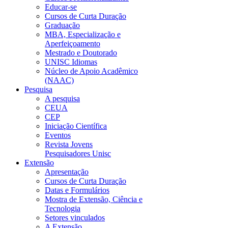
Educar-se
Cursos de Curta Duração
Graduação
MBA, Especialização e
Aperfeiçoamento
Mestrado e Doutorado
UNISC Idiomas
Núcleo de Apoio Acadêmico
(NAAC)
Pesquisa
A pesquisa
CEUA
CEP
Iniciação Científica
Eventos
Revista Jovens
Pesquisadores Unisc
Extensão
Apresentação
Cursos de Curta Duração
Datas e Formulários
Mostra de Extensão, Ciência e
Tecnologia
Setores vinculados
A Extensão