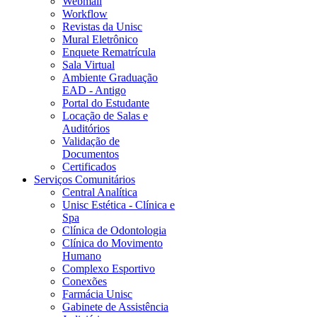
Webmail
Workflow
Revistas da Unisc
Mural Eletrônico
Enquete Rematrícula
Sala Virtual
Ambiente Graduação
EAD - Antigo
Portal do Estudante
Locação de Salas e
Auditórios
Validação de
Documentos
Certificados
Serviços Comunitários
Central Analítica
Unisc Estética - Clínica e
Spa
Clínica de Odontologia
Clínica do Movimento
Humano
Complexo Esportivo
Conexões
Farmácia Unisc
Gabinete de Assistência