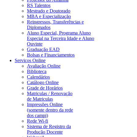
RS Talentos
Mestrado e Doutorado
MBA e Especialização
Reingressos, Transferências e
Diplomados
Aluno Especial, Programa Aluno
Especial na Terceira Idade e Aluno
Ouvinte
Graduação EAD
Bolsas e Financiamentos
Serviços Online
Avaliação Online
Biblioteca
Calendários
Catálogo Online
Grade de Horários
Matriculas / Renovação
de Matriculas
Impressões Online
(somente dentro da rede
dos campi)
Rede Wi-fi
Sistema de Registro da
Produção Docente