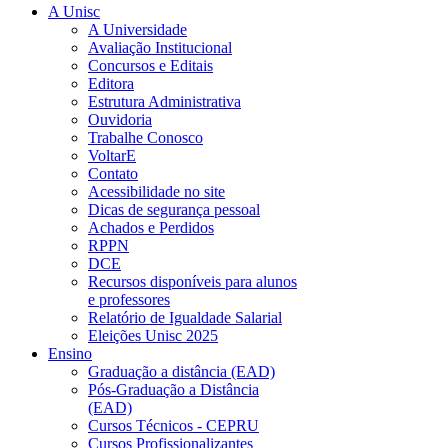
A Unisc
A Universidade
Avaliação Institucional
Concursos e Editais
Editora
Estrutura Administrativa
Ouvidoria
Trabalhe Conosco
VoltarE
Contato
Acessibilidade no site
Dicas de segurança pessoal
Achados e Perdidos
RPPN
DCE
Recursos disponíveis para alunos
e professores
Relatório de Igualdade Salarial
Eleições Unisc 2025
Ensino
Graduação a distância (EAD)
Pós-Graduação a Distância
(EAD)
Cursos Técnicos - CEPRU
Cursos Profissionalizantes