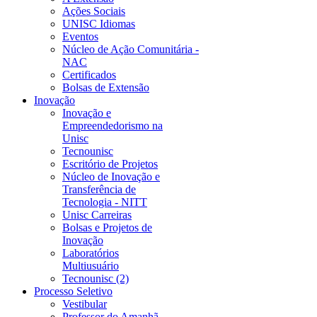
Ações Sociais
UNISC Idiomas
Eventos
Núcleo de Ação Comunitária -
NAC
Certificados
Bolsas de Extensão
Inovação
Inovação e
Empreendedorismo na
Unisc
Tecnounisc
Escritório de Projetos
Núcleo de Inovação e
Transferência de
Tecnologia - NITT
Unisc Carreiras
Bolsas e Projetos de
Inovação
Laboratórios
Multiusuário
Tecnounisc (2)
Processo Seletivo
Vestibular
Professor do Amanhã