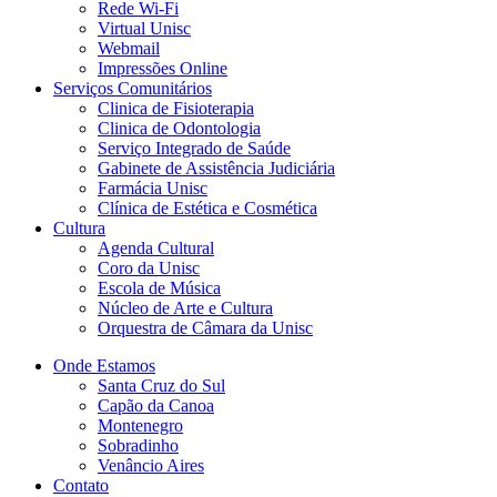
Rede Wi-Fi
Virtual Unisc
Webmail
Impressões Online
Serviços Comunitários
Clinica de Fisioterapia
Clinica de Odontologia
Serviço Integrado de Saúde
Gabinete de Assistência Judiciária
Farmácia Unisc
Clínica de Estética e Cosmética
Cultura
Agenda Cultural
Coro da Unisc
Escola de Música
Núcleo de Arte e Cultura
Orquestra de Câmara da Unisc
Onde Estamos
Santa Cruz do Sul
Capão da Canoa
Montenegro
Sobradinho
Venâncio Aires
Contato