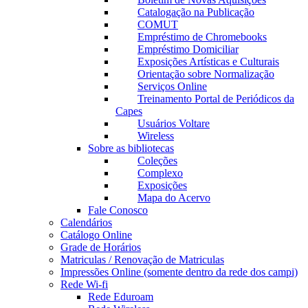
Catalogação na Publicação
COMUT
Empréstimo de Chromebooks
Empréstimo Domiciliar
Exposições Artísticas e Culturais
Orientação sobre Normalização
Serviços Online
Treinamento Portal de Periódicos da
Capes
Usuários Voltare
Wireless
Sobre as bibliotecas
Coleções
Complexo
Exposições
Mapa do Acervo
Fale Conosco
Calendários
Catálogo Online
Grade de Horários
Matriculas / Renovação de Matriculas
Impressões Online (somente dentro da rede dos campi)
Rede Wi-fi
Rede Eduroam