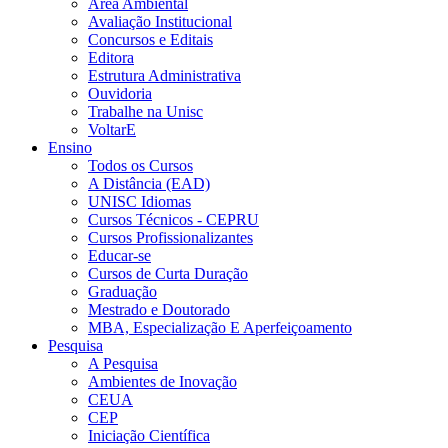
Área Ambiental
Avaliação Institucional
Concursos e Editais
Editora
Estrutura Administrativa
Ouvidoria
Trabalhe na Unisc
VoltarE
Ensino
Todos os Cursos
A Distância (EAD)
UNISC Idiomas
Cursos Técnicos - CEPRU
Cursos Profissionalizantes
Educar-se
Cursos de Curta Duração
Graduação
Mestrado e Doutorado
MBA, Especialização E Aperfeiçoamento
Pesquisa
A Pesquisa
Ambientes de Inovação
CEUA
CEP
Iniciação Científica