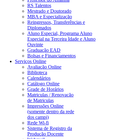
RS Talentos
Mestrado e Doutorado
MBA e Especialização
Reingressos, Transferências e
Diplomados
Aluno Especial, Programa Aluno
Especial na Terceira Idade e Aluno
Ouvinte
Graduação EAD
Bolsas e Financiamentos
Serviços Online
Avaliação Online
Biblioteca
Calendários
Catálogo Online
Grade de Horários
Matriculas / Renovação
de Matriculas
Impressões Online
(somente dentro da rede
dos campi)
Rede Wi-fi
Sistema de Registro da
Produção Docente