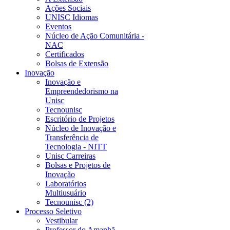
Ações Sociais
UNISC Idiomas
Eventos
Núcleo de Ação Comunitária -
NAC
Certificados
Bolsas de Extensão
Inovação
Inovação e
Empreendedorismo na
Unisc
Tecnounisc
Escritório de Projetos
Núcleo de Inovação e
Transferência de
Tecnologia - NITT
Unisc Carreiras
Bolsas e Projetos de
Inovação
Laboratórios
Multiusuário
Tecnounisc (2)
Processo Seletivo
Vestibular
Professor do Amanhã