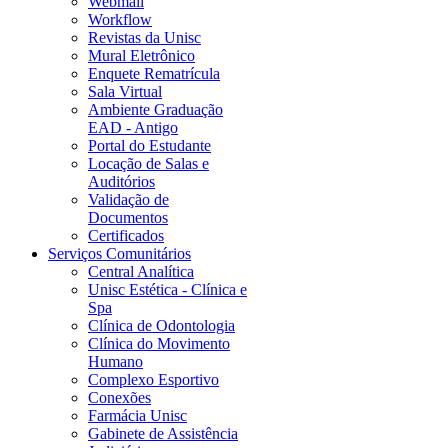
Webmail
Workflow
Revistas da Unisc
Mural Eletrônico
Enquete Rematrícula
Sala Virtual
Ambiente Graduação
EAD - Antigo
Portal do Estudante
Locação de Salas e
Auditórios
Validação de
Documentos
Certificados
Serviços Comunitários
Central Analítica
Unisc Estética - Clínica e
Spa
Clínica de Odontologia
Clínica do Movimento
Humano
Complexo Esportivo
Conexões
Farmácia Unisc
Gabinete de Assistência