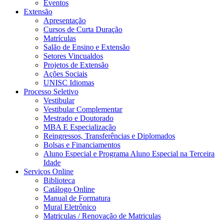
Eventos
Extensão
Apresentação
Cursos de Curta Duração
Matrículas
Salão de Ensino e Extensão
Setores Vincualdos
Projetos de Extensão
Ações Sociais
UNISC Idiomas
Processo Seletivo
Vestibular
Vestibular Complementar
Mestrado e Doutorado
MBA E Especialização
Reingressos, Transferências e Diplomados
Bolsas e Financiamentos
Aluno Especial e Programa Aluno Especial na Terceira
Idade
Serviços Online
Biblioteca
Catálogo Online
Manual de Formatura
Mural Eletrônico
Matriculas / Renovação de Matriculas