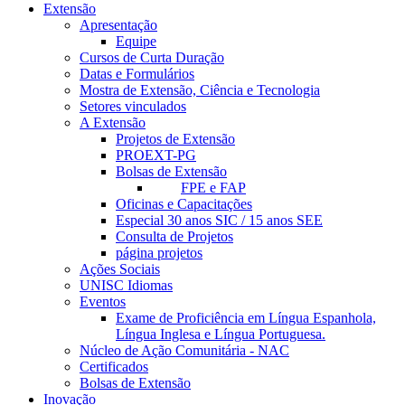
Extensão
Apresentação
Equipe
Cursos de Curta Duração
Datas e Formulários
Mostra de Extensão, Ciência e Tecnologia
Setores vinculados
A Extensão
Projetos de Extensão
PROEXT-PG
Bolsas de Extensão
FPE e FAP
Oficinas e Capacitações
Especial 30 anos SIC / 15 anos SEE
Consulta de Projetos
página projetos
Ações Sociais
UNISC Idiomas
Eventos
Exame de Proficiência em Língua Espanhola,
Língua Inglesa e Língua Portuguesa.
Núcleo de Ação Comunitária - NAC
Certificados
Bolsas de Extensão
Inovação