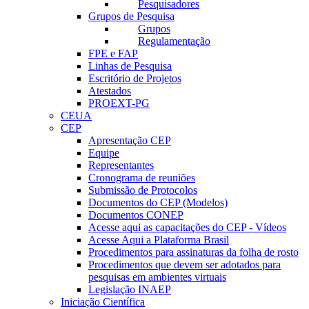
Pesquisadores
Grupos de Pesquisa
Grupos
Regulamentação
FPE e FAP
Linhas de Pesquisa
Escritório de Projetos
Atestados
PROEXT-PG
CEUA
CEP
Apresentação CEP
Equipe
Representantes
Cronograma de reuniões
Submissão de Protocolos
Documentos do CEP (Modelos)
Documentos CONEP
Acesse aqui as capacitações do CEP - Vídeos
Acesse Aqui a Plataforma Brasil
Procedimentos para assinaturas da folha de rosto
Procedimentos que devem ser adotados para
pesquisas em ambientes virtuais
Legislação INAEP
Iniciação Científica