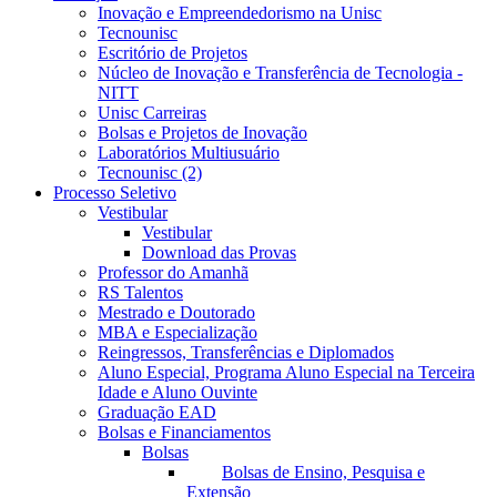
Inovação e Empreendedorismo na Unisc
Tecnounisc
Escritório de Projetos
Núcleo de Inovação e Transferência de Tecnologia -
NITT
Unisc Carreiras
Bolsas e Projetos de Inovação
Laboratórios Multiusuário
Tecnounisc (2)
Processo Seletivo
Vestibular
Vestibular
Download das Provas
Professor do Amanhã
RS Talentos
Mestrado e Doutorado
MBA e Especialização
Reingressos, Transferências e Diplomados
Aluno Especial, Programa Aluno Especial na Terceira
Idade e Aluno Ouvinte
Graduação EAD
Bolsas e Financiamentos
Bolsas
Bolsas de Ensino, Pesquisa e
Extensão