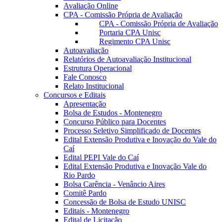
Avaliação Online
CPA - Comissão Própria de Avaliação
CPA - Comissão Própria de Avaliação
Portaria CPA Unisc
Regimento CPA Unisc
Autoavaliação
Relatórios de Autoavaliação Institucional
Estrutura Operacional
Fale Conosco
Relato Institucional
Concursos e Editais
Apresentação
Bolsa de Estudos - Montenegro
Concurso Público para Docentes
Processo Seletivo Simplificado de Docentes
Edital Extensão Produtiva e Inovação do Vale do
Caí
Edital PEPI Vale do Caí
Edital Extensão Produtiva e Inovação Vale do
Rio Pardo
Bolsa Carência - Venâncio Aires
Comitê Pardo
Concessão de Bolsa de Estudo UNISC
Editais - Montenegro
Edital de Licitação