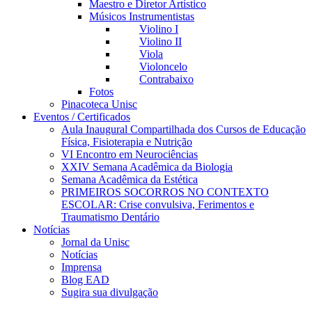
Maestro e Diretor Artístico
Músicos Instrumentistas
Violino I
Violino II
Viola
Violoncelo
Contrabaixo
Fotos
Pinacoteca Unisc
Eventos / Certificados
Aula Inaugural Compartilhada dos Cursos de Educação
Física, Fisioterapia e Nutrição
VI Encontro em Neurociências
XXIV Semana Acadêmica da Biologia
Semana Acadêmica da Estética
PRIMEIROS SOCORROS NO CONTEXTO
ESCOLAR: Crise convulsiva, Ferimentos e
Traumatismo Dentário
Notícias
Jornal da Unisc
Notícias
Imprensa
Blog EAD
Sugira sua divulgação