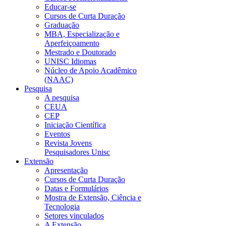
Educar-se
Cursos de Curta Duração
Graduação
MBA, Especialização e
Aperfeiçoamento
Mestrado e Doutorado
UNISC Idiomas
Núcleo de Apoio Acadêmico
(NAAC)
Pesquisa
A pesquisa
CEUA
CEP
Iniciação Científica
Eventos
Revista Jovens
Pesquisadores Unisc
Extensão
Apresentação
Cursos de Curta Duração
Datas e Formulários
Mostra de Extensão, Ciência e
Tecnologia
Setores vinculados
A Extensão