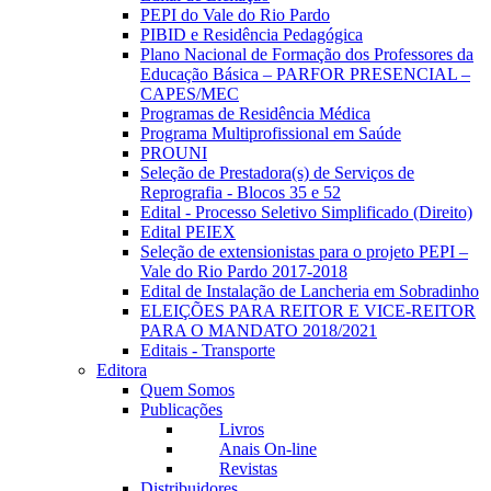
PEPI do Vale do Rio Pardo
PIBID e Residência Pedagógica
Plano Nacional de Formação dos Professores da
Educação Básica – PARFOR PRESENCIAL –
CAPES/MEC
Programas de Residência Médica
Programa Multiprofissional em Saúde
PROUNI
Seleção de Prestadora(s) de Serviços de
Reprografia - Blocos 35 e 52
Edital - Processo Seletivo Simplificado (Direito)
Edital PEIEX
Seleção de extensionistas para o projeto PEPI –
Vale do Rio Pardo 2017-2018
Edital de Instalação de Lancheria em Sobradinho
ELEIÇÕES PARA REITOR E VICE-REITOR
PARA O MANDATO 2018/2021
Editais - Transporte
Editora
Quem Somos
Publicações
Livros
Anais On-line
Revistas
Distribuidores