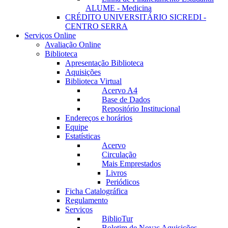
ALUME - Medicina
CRÉDITO UNIVERSITÁRIO SICREDI -
CENTRO SERRA
Serviços Online
Avaliação Online
Biblioteca
Apresentação Biblioteca
Aquisições
Biblioteca Virtual
Acervo A4
Base de Dados
Repositório Institucional
Endereços e horários
Equipe
Estatísticas
Acervo
Circulação
Mais Emprestados
Livros
Periódicos
Ficha Catalográfica
Regulamento
Serviços
BiblioTur
Boletim de Novas Aquisições