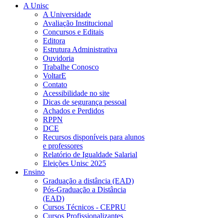
A Unisc
A Universidade
Avaliação Institucional
Concursos e Editais
Editora
Estrutura Administrativa
Ouvidoria
Trabalhe Conosco
VoltarE
Contato
Acessibilidade no site
Dicas de segurança pessoal
Achados e Perdidos
RPPN
DCE
Recursos disponíveis para alunos
e professores
Relatório de Igualdade Salarial
Eleições Unisc 2025
Ensino
Graduação a distância (EAD)
Pós-Graduação a Distância
(EAD)
Cursos Técnicos - CEPRU
Cursos Profissionalizantes