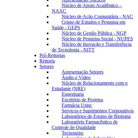
Núcleo de Apoio Acadêmico –
NAAC
Núcleo de Ação Comunitária - NAC
Grupo de Estudos e Pesquisa em
Saúde - GEPS
Núcleo de Gestão Pública - NGP
Núcleo de Pesquisa Social - NUPES
Núcleo de Inovação e Transferência
de Tecnologia - NITT
Pró-Reitorias
Reitoria
Setores
Apresentação Setores
Áudio e Vídeo
Núcleo de Relacionamento com o
Estudante (NRE)
Engenharia
Escritório de Projetos
Farmácia Unisc
Serviços e Suprimentos Corporativos
Laboratórios de Ensino de Biologia
Laboratório Farmacêutico de
Controle de Qualidade
Tecnounisc