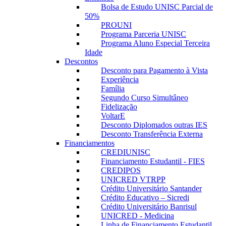
Bolsa de Estudo UNISC Parcial de
50%
PROUNI
Programa Parceria UNISC
Programa Aluno Especial Terceira
Idade
Descontos
Desconto para Pagamento à Vista
Experiência
Família
Segundo Curso Simultâneo
Fidelização
VoltarE
Desconto Diplomados outras IES
Desconto Transferência Externa
Financiamentos
CREDIUNISC
Financiamento Estudantil - FIES
CREDIPOS
UNICRED VTRPP
Crédito Universitário Santander
Crédito Educativo – Sicredi
Crédito Universitário Banrisul
UNICRED - Medicina
Linha de Financiamento Estudantil