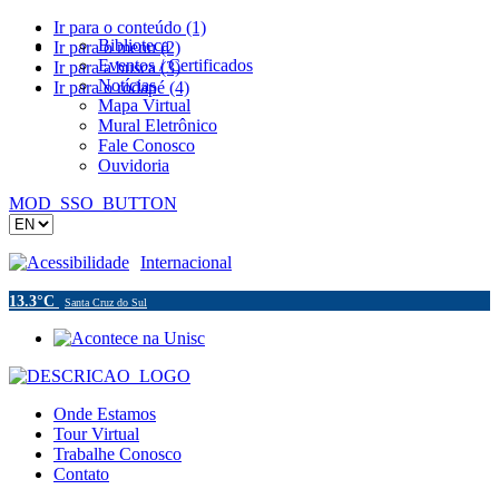
Ir para o conteúdo (1)
Biblioteca
Ir para o menu (2)
Eventos / Certificados
Ir para a busca (3)
Notícias
Ir para o rodapé (4)
Mapa Virtual
Mural Eletrônico
Fale Conosco
Ouvidoria
MOD_SSO_BUTTON
Acessibilidade
Internacional
13.3°C
Santa Cruz do Sul
Onde Estamos
Tour Virtual
Trabalhe Conosco
Contato