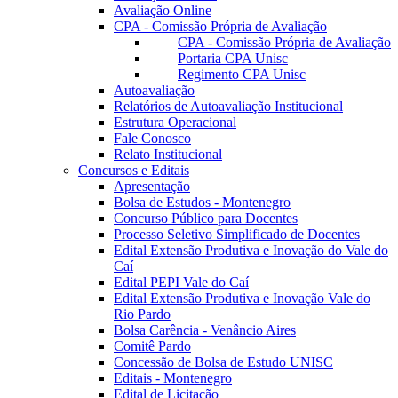
Avaliação Online
CPA - Comissão Própria de Avaliação
CPA - Comissão Própria de Avaliação
Portaria CPA Unisc
Regimento CPA Unisc
Autoavaliação
Relatórios de Autoavaliação Institucional
Estrutura Operacional
Fale Conosco
Relato Institucional
Concursos e Editais
Apresentação
Bolsa de Estudos - Montenegro
Concurso Público para Docentes
Processo Seletivo Simplificado de Docentes
Edital Extensão Produtiva e Inovação do Vale do
Caí
Edital PEPI Vale do Caí
Edital Extensão Produtiva e Inovação Vale do
Rio Pardo
Bolsa Carência - Venâncio Aires
Comitê Pardo
Concessão de Bolsa de Estudo UNISC
Editais - Montenegro
Edital de Licitação