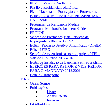
PEPI do Vale do Rio Pardo
PIBID e Residência Pedagógica
Plano Nacional de Formação dos Professores da
Educação Básica – PARFOR PRESENCIAL –
CAPES/MEC
Programas de Residência Médica
Programa Multiprofissional em Saúde
PROUNI
Seleção de Prestadora(s) de Serviços de
Reprografia - Blocos 35 e 52
Edital - Processo Seletivo Simplificado (Direito)
Edital PEIEX
Seleção de extensionistas para o projeto PEPI –
Vale do Rio Pardo 2017-2018
Edital de Instalação de Lancheria em Sobradinho
ELEIÇÕES PARA REITOR E VICE-REITOR
PARA O MANDATO 2018/2021
Editais - Transporte
Editora
Quem Somos
Publicações
Livros
Anais On-line
Revistas
Distribuidores