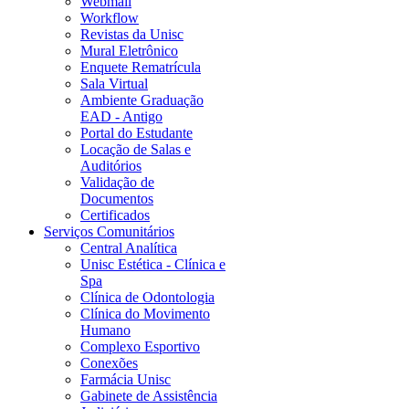
Webmail
Workflow
Revistas da Unisc
Mural Eletrônico
Enquete Rematrícula
Sala Virtual
Ambiente Graduação
EAD - Antigo
Portal do Estudante
Locação de Salas e
Auditórios
Validação de
Documentos
Certificados
Serviços Comunitários
Central Analítica
Unisc Estética - Clínica e
Spa
Clínica de Odontologia
Clínica do Movimento
Humano
Complexo Esportivo
Conexões
Farmácia Unisc
Gabinete de Assistência