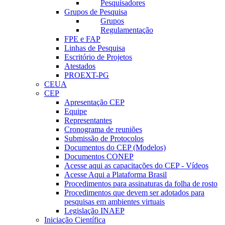
Pesquisadores
Grupos de Pesquisa
Grupos
Regulamentação
FPE e FAP
Linhas de Pesquisa
Escritório de Projetos
Atestados
PROEXT-PG
CEUA
CEP
Apresentação CEP
Equipe
Representantes
Cronograma de reuniões
Submissão de Protocolos
Documentos do CEP (Modelos)
Documentos CONEP
Acesse aqui as capacitações do CEP - Vídeos
Acesse Aqui a Plataforma Brasil
Procedimentos para assinaturas da folha de rosto
Procedimentos que devem ser adotados para
pesquisas em ambientes virtuais
Legislação INAEP
Iniciação Científica