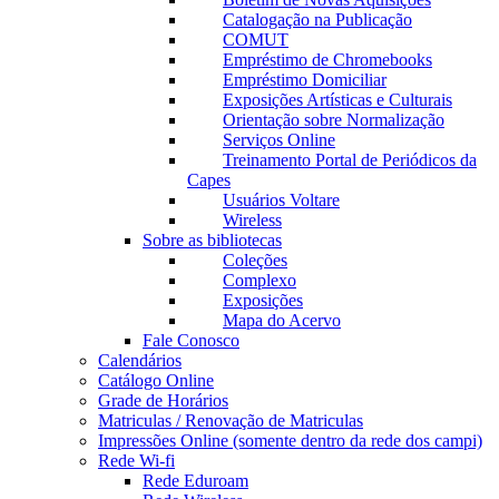
Catalogação na Publicação
COMUT
Empréstimo de Chromebooks
Empréstimo Domiciliar
Exposições Artísticas e Culturais
Orientação sobre Normalização
Serviços Online
Treinamento Portal de Periódicos da
Capes
Usuários Voltare
Wireless
Sobre as bibliotecas
Coleções
Complexo
Exposições
Mapa do Acervo
Fale Conosco
Calendários
Catálogo Online
Grade de Horários
Matriculas / Renovação de Matriculas
Impressões Online (somente dentro da rede dos campi)
Rede Wi-fi
Rede Eduroam