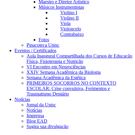
Maestro e Diretor Artístico
Músicos Instrumentistas
Violino I
Violino II
Viola
Violoncelo
Contrabaixo
Fotos
Pinacoteca Unisc
Eventos / Certificados
Aula Inaugural Compartilhada dos Cursos de Educação
Física, Fisioterapia e Nutrição
VI Encontro em Neurociências
XXIV Semana Acadêmica da Biologia
Semana Acadêmica da Estética
PRIMEIROS SOCORROS NO CONTEXTO
ESCOLAR: Crise convulsiva, Ferimentos e
Traumatismo Dentário
Notícias
Jornal da Unisc
Notícias
Imprensa
Blog EAD
Sugira sua divulgação