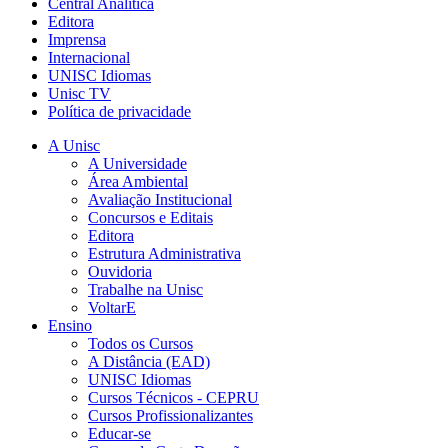
Central Analítica
Editora
Imprensa
Internacional
UNISC Idiomas
Unisc TV
Política de privacidade
A Unisc
A Universidade
Área Ambiental
Avaliação Institucional
Concursos e Editais
Editora
Estrutura Administrativa
Ouvidoria
Trabalhe na Unisc
VoltarE
Ensino
Todos os Cursos
A Distância (EAD)
UNISC Idiomas
Cursos Técnicos - CEPRU
Cursos Profissionalizantes
Educar-se