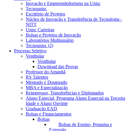
Inovação e Empreendedorismo na Unisc
Tecnounisc
Escritório de Projetos
Núcleo de Inovação e Transferência de Tecnologia -
NITT
Unisc Carreiras
Bolsas e Projetos de Inovação
Laboratórios Multiusuário
Tecnounisc (2)
Processo Seletivo
Vestibular
Vestibular
Download das Provas
Professor do Amanhã
RS Talentos
Mestrado e Doutorado
MBA e Especialização
Reingressos, Transferências e Diplomados
Aluno Especial, Programa Aluno Especial na Terceira
Idade e Aluno Ouvinte
Graduação EAD
Bolsas e Financiamentos
Bolsas
Bolsas de Ensino, Pesquisa e
Extensão