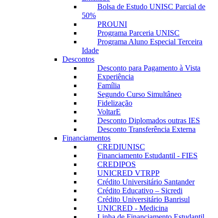
Bolsa de Estudo UNISC Parcial de
50%
PROUNI
Programa Parceria UNISC
Programa Aluno Especial Terceira
Idade
Descontos
Desconto para Pagamento à Vista
Experiência
Família
Segundo Curso Simultâneo
Fidelização
VoltarE
Desconto Diplomados outras IES
Desconto Transferência Externa
Financiamentos
CREDIUNISC
Financiamento Estudantil - FIES
CREDIPOS
UNICRED VTRPP
Crédito Universitário Santander
Crédito Educativo – Sicredi
Crédito Universitário Banrisul
UNICRED - Medicina
Linha de Financiamento Estudantil