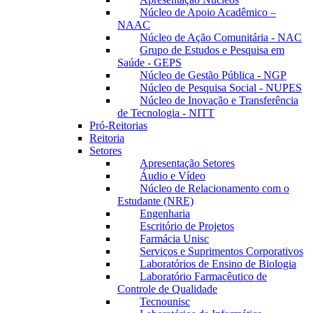
Núcleo de Apoio Acadêmico –
NAAC
Núcleo de Ação Comunitária - NAC
Grupo de Estudos e Pesquisa em
Saúde - GEPS
Núcleo de Gestão Pública - NGP
Núcleo de Pesquisa Social - NUPES
Núcleo de Inovação e Transferência
de Tecnologia - NITT
Pró-Reitorias
Reitoria
Setores
Apresentação Setores
Áudio e Vídeo
Núcleo de Relacionamento com o
Estudante (NRE)
Engenharia
Escritório de Projetos
Farmácia Unisc
Serviços e Suprimentos Corporativos
Laboratórios de Ensino de Biologia
Laboratório Farmacêutico de
Controle de Qualidade
Tecnounisc