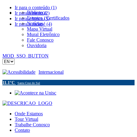
Ir para o conteúdo (1)
Biblioteca
Ir para o menu (2)
Eventos / Certificados
Ir para a busca (3)
Notícias
Ir para o rodapé (4)
Mapa Virtual
Mural Eletrônico
Fale Conosco
Ouvidoria
MOD_SSO_BUTTON
Acessibilidade
Internacional
11.1°C
Santa Cruz do Sul
Onde Estamos
Tour Virtual
Trabalhe Conosco
Contato