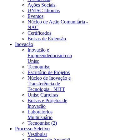
Ações Sociais
UNISC Idiomas
Eventos
Núcleo de Ação Comunitária -
NAC
Certificados
Bolsas de Extensão
Inovação
Inovação e
Empreendedorismo na
Unisc
Tecnounisc
Escritório de Projetos
Núcleo de Inovação e
Transferência de
Tecnologia - NITT
Unisc Carreiras
Bolsas e Projetos de
Inovação
Laboratórios
Multiusuário
Tecnounisc (2)
Processo Seletivo
Vestibular
Professor do Amanhã