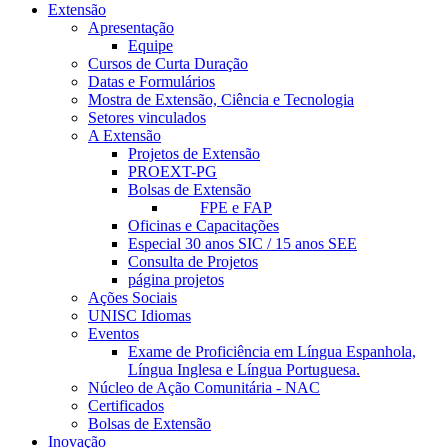
Extensão
Apresentação
Equipe
Cursos de Curta Duração
Datas e Formulários
Mostra de Extensão, Ciência e Tecnologia
Setores vinculados
A Extensão
Projetos de Extensão
PROEXT-PG
Bolsas de Extensão
FPE e FAP
Oficinas e Capacitações
Especial 30 anos SIC / 15 anos SEE
Consulta de Projetos
página projetos
Ações Sociais
UNISC Idiomas
Eventos
Exame de Proficiência em Língua Espanhola,
Língua Inglesa e Língua Portuguesa.
Núcleo de Ação Comunitária - NAC
Certificados
Bolsas de Extensão
Inovação