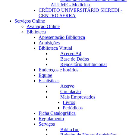
ALUME - Medicina
CRÉDITO UNIVERSITÁRIO SICREDI -
CENTRO SERRA
Serviços Online
Avaliação Online
Biblioteca
Apresentação Biblioteca
Aquisições
Biblioteca Virtual
Acervo A4
Base de Dados
Repositório Institucional
Endereços e horários
Equipe
Estatísticas
Acervo
Circulação
Mais Emprestados
Livros
Periódicos
Ficha Catalográfica
Regulamento
Serviços
BiblioTur
Boletim de Novas Aquisições