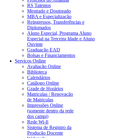
RS Talentos
Mestrado e Doutorado
MBA e Especialização
Reingressos, Transferências e
Diplomados
Aluno Especial, Programa Aluno
Especial na Terceira Idade e Aluno
Ouvinte
Graduação EAD
Bolsas e Financiamentos
Serviços Online
Avaliação Online
Biblioteca
Calendários
Catálogo Online
Grade de Horários
Matriculas / Renovação
de Matriculas
Impressões Online
(somente dentro da rede
dos campi)
Rede Wi-fi
Sistema de Registro da
Produção Docente