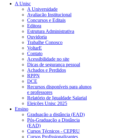
A Unisc
A Universidade
Avaliação Institucional
Concursos e Editais
Editora
Estrutura Administrativa
Ouvidoria
Trabalhe Conosco
VoltarE
Contato
Acessibilidade no site
Dicas de segurança pessoal
Achados e Perdidos
RPPN
DCE
Recursos disponíveis para alunos
e professores
Relatório de Igualdade Salarial
Eleições Unisc 2025
Ensino
Graduação a distância (EAD)
Pós-Graduação a Distância
(EAD)
Cursos Técnicos - CEPRU
Cursos Profissionalizantes