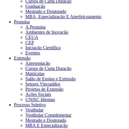
Cursos de Curta Duração
Graduação
Mestrado e Doutorado
MBA, Especialização E Aperfeiçoamento
Pesquisa
A Pesquisa
Ambientes de Inovação
CEUA
CEP
Iniciação Científica
Eventos
Extensão
Apresentação
Cursos de Curta Duração
Matrículas
Salão de Ensino e Extensão
Setores Vincualdos
Projetos de Extensão
Ações Sociais
UNISC Idiomas
Processo Seletivo
Vestibular
Vestibular Complementar
Mestrado e Doutorado
MBA E Especialização