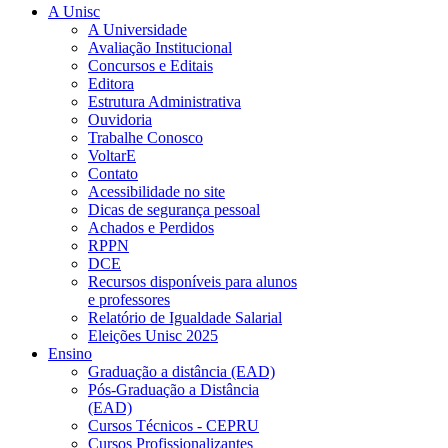
A Unisc
A Universidade
Avaliação Institucional
Concursos e Editais
Editora
Estrutura Administrativa
Ouvidoria
Trabalhe Conosco
VoltarE
Contato
Acessibilidade no site
Dicas de segurança pessoal
Achados e Perdidos
RPPN
DCE
Recursos disponíveis para alunos
e professores
Relatório de Igualdade Salarial
Eleições Unisc 2025
Ensino
Graduação a distância (EAD)
Pós-Graduação a Distância
(EAD)
Cursos Técnicos - CEPRU
Cursos Profissionalizantes