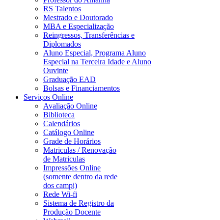
RS Talentos
Mestrado e Doutorado
MBA e Especialização
Reingressos, Transferências e
Diplomados
Aluno Especial, Programa Aluno
Especial na Terceira Idade e Aluno
Ouvinte
Graduação EAD
Bolsas e Financiamentos
Serviços Online
Avaliação Online
Biblioteca
Calendários
Catálogo Online
Grade de Horários
Matriculas / Renovação
de Matriculas
Impressões Online
(somente dentro da rede
dos campi)
Rede Wi-fi
Sistema de Registro da
Produção Docente