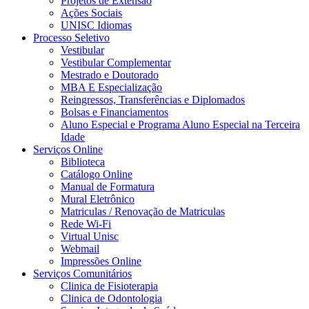
Projetos de Extensão
Ações Sociais
UNISC Idiomas
Processo Seletivo
Vestibular
Vestibular Complementar
Mestrado e Doutorado
MBA E Especialização
Reingressos, Transferências e Diplomados
Bolsas e Financiamentos
Aluno Especial e Programa Aluno Especial na Terceira
Idade
Serviços Online
Biblioteca
Catálogo Online
Manual de Formatura
Mural Eletrônico
Matriculas / Renovação de Matriculas
Rede Wi-Fi
Virtual Unisc
Webmail
Impressões Online
Serviços Comunitários
Clinica de Fisioterapia
Clinica de Odontologia