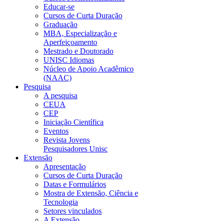
Educar-se
Cursos de Curta Duração
Graduação
MBA, Especialização e
Aperfeiçoamento
Mestrado e Doutorado
UNISC Idiomas
Núcleo de Apoio Acadêmico
(NAAC)
Pesquisa
A pesquisa
CEUA
CEP
Iniciação Científica
Eventos
Revista Jovens
Pesquisadores Unisc
Extensão
Apresentação
Cursos de Curta Duração
Datas e Formulários
Mostra de Extensão, Ciência e
Tecnologia
Setores vinculados
A Extensão