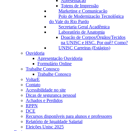
Apresentação
Totens de Impressão
Marketing e Comunicação
Polo de Modernização Tecnológica
do Vale do Rio Pardo
Secretaria Geral Acadêmica
Laboratório de Anatomia
Doação de Corpos/Órgãos/Tecidos
na UNISC e HSC. Por quê? Como?
UNISC Carreiras (Estágios)
Ouvidoria
Apresentação Ouvidoria
Formulário Online
Trabalhe Conosco
Trabalhe Conosco
VoltarE
Contato
Acessibilidade no site
Dicas de segurança pessoal
Achados e Perdidos
RPPN
DCE
Recursos disponíveis para alunos e professores
Relatório de Igualdade Salarial
Eleições Unisc 2025