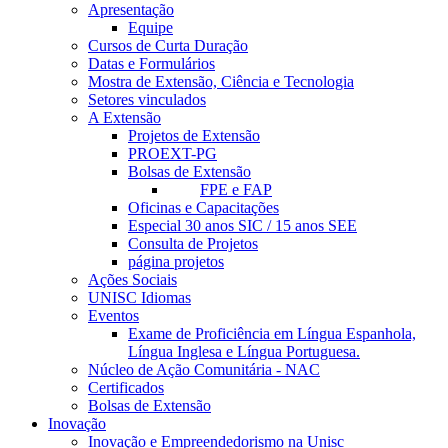
Apresentação
Equipe
Cursos de Curta Duração
Datas e Formulários
Mostra de Extensão, Ciência e Tecnologia
Setores vinculados
A Extensão
Projetos de Extensão
PROEXT-PG
Bolsas de Extensão
FPE e FAP
Oficinas e Capacitações
Especial 30 anos SIC / 15 anos SEE
Consulta de Projetos
página projetos
Ações Sociais
UNISC Idiomas
Eventos
Exame de Proficiência em Língua Espanhola,
Língua Inglesa e Língua Portuguesa.
Núcleo de Ação Comunitária - NAC
Certificados
Bolsas de Extensão
Inovação
Inovação e Empreendedorismo na Unisc