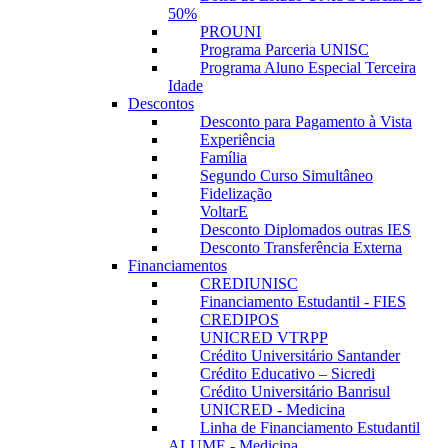
50%
PROUNI
Programa Parceria UNISC
Programa Aluno Especial Terceira
Idade
Descontos
Desconto para Pagamento à Vista
Experiência
Família
Segundo Curso Simultâneo
Fidelização
VoltarE
Desconto Diplomados outras IES
Desconto Transferência Externa
Financiamentos
CREDIUNISC
Financiamento Estudantil - FIES
CREDIPOS
UNICRED VTRPP
Crédito Universitário Santander
Crédito Educativo – Sicredi
Crédito Universitário Banrisul
UNICRED - Medicina
Linha de Financiamento Estudantil
ALUME - Medicina