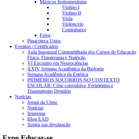
Músicos Instrumentistas
Violino I
Violino II
Viola
Violoncelo
Contrabaixo
Fotos
Pinacoteca Unisc
Eventos / Certificados
Aula Inaugural Compartilhada dos Cursos de Educação
Física, Fisioterapia e Nutrição
VI Encontro em Neurociências
XXIV Semana Acadêmica da Biologia
Semana Acadêmica da Estética
PRIMEIROS SOCORROS NO CONTEXTO
ESCOLAR: Crise convulsiva, Ferimentos e
Traumatismo Dentário
Notícias
Jornal da Unisc
Notícias
Imprensa
Blog EAD
Sugira sua divulgação
Expo Educar-se