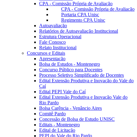
CPA - Comissão Própria de Avaliação
CPA - Comissão Própria de Avaliação
Portaria CPA Unisc
Regimento CPA Unisc
Autoavaliação
Relatórios de Autoavaliação Institucional
Estrutura Operacional
Fale Conosco
Relato Institucional
Concursos e Editais
Apresentação
Bolsa de Estudos - Montenegro
Concurso Público para Docentes
Processo Seletivo Simplificado de Docentes
Edital Extensão Produtiva e Inovação do Vale do
Caí
Edital PEPI Vale do Caí
Edital Extensão Produtiva e Inovação Vale do
Rio Pardo
Bolsa Carência - Venâncio Aires
Comitê Pardo
Concessão de Bolsa de Estudo UNISC
Editais - Montenegro
Edital de Licitação
PEPI do Vale do Rio Pardo