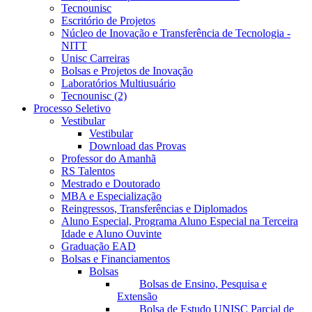
Tecnounisc
Escritório de Projetos
Núcleo de Inovação e Transferência de Tecnologia -
NITT
Unisc Carreiras
Bolsas e Projetos de Inovação
Laboratórios Multiusuário
Tecnounisc (2)
Processo Seletivo
Vestibular
Vestibular
Download das Provas
Professor do Amanhã
RS Talentos
Mestrado e Doutorado
MBA e Especialização
Reingressos, Transferências e Diplomados
Aluno Especial, Programa Aluno Especial na Terceira
Idade e Aluno Ouvinte
Graduação EAD
Bolsas e Financiamentos
Bolsas
Bolsas de Ensino, Pesquisa e
Extensão
Bolsa de Estudo UNISC Parcial de