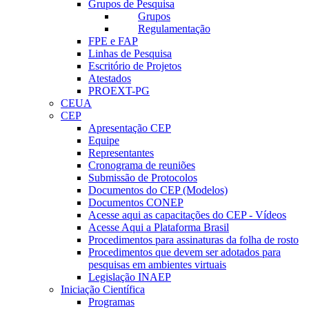
Grupos de Pesquisa
Grupos
Regulamentação
FPE e FAP
Linhas de Pesquisa
Escritório de Projetos
Atestados
PROEXT-PG
CEUA
CEP
Apresentação CEP
Equipe
Representantes
Cronograma de reuniões
Submissão de Protocolos
Documentos do CEP (Modelos)
Documentos CONEP
Acesse aqui as capacitações do CEP - Vídeos
Acesse Aqui a Plataforma Brasil
Procedimentos para assinaturas da folha de rosto
Procedimentos que devem ser adotados para
pesquisas em ambientes virtuais
Legislação INAEP
Iniciação Científica
Programas