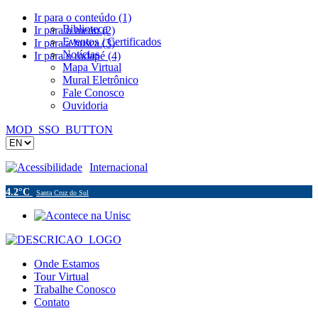
Ir para o conteúdo (1)
Biblioteca
Ir para o menu (2)
Eventos / Certificados
Ir para a busca (3)
Notícias
Ir para o rodapé (4)
Mapa Virtual
Mural Eletrônico
Fale Conosco
Ouvidoria
MOD_SSO_BUTTON
Acessibilidade
Internacional
4.2°C
Santa Cruz do Sul
Onde Estamos
Tour Virtual
Trabalhe Conosco
Contato