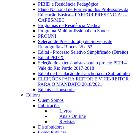
PIBID e Residência Pedagógica
Plano Nacional de Formação dos Professores da
Educação Básica – PARFOR PRESENCIAL –
CAPES/MEC
Programas de Residência Médica
Programa Multiprofissional em Saúde
PROUNI
Seleção de Prestadora(s) de Serviços de
Reprografia - Blocos 35 e 52
Edital - Processo Seletivo Simplificado (Direito)
Edital PEIEX
Seleção de extensionistas para o projeto PEPI –
Vale do Rio Pardo 2017-2018
Edital de Instalação de Lancheria em Sobradinho
ELEIÇÕES PARA REITOR E VICE-REITOR
PARA O MANDATO 2018/2021
Editais - Transporte
Editora
Quem Somos
Publicações
Livros
Anais On-line
Revistas
Distribuidores
Como Publicar