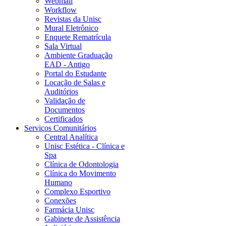
Webmail
Workflow
Revistas da Unisc
Mural Eletrônico
Enquete Rematrícula
Sala Virtual
Ambiente Graduação
EAD - Antigo
Portal do Estudante
Locação de Salas e
Auditórios
Validação de
Documentos
Certificados
Serviços Comunitários
Central Analítica
Unisc Estética - Clínica e
Spa
Clínica de Odontologia
Clínica do Movimento
Humano
Complexo Esportivo
Conexões
Farmácia Unisc
Gabinete de Assistência