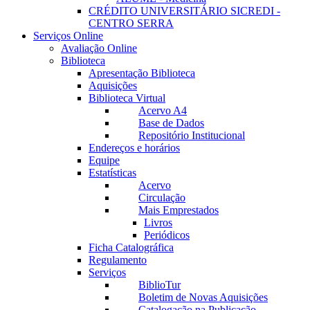
CRÉDITO UNIVERSITÁRIO SICREDI -
CENTRO SERRA
Serviços Online
Avaliação Online
Biblioteca
Apresentação Biblioteca
Aquisições
Biblioteca Virtual
Acervo A4
Base de Dados
Repositório Institucional
Endereços e horários
Equipe
Estatísticas
Acervo
Circulação
Mais Emprestados
Livros
Periódicos
Ficha Catalográfica
Regulamento
Serviços
BiblioTur
Boletim de Novas Aquisições
Catalogação na Publicação