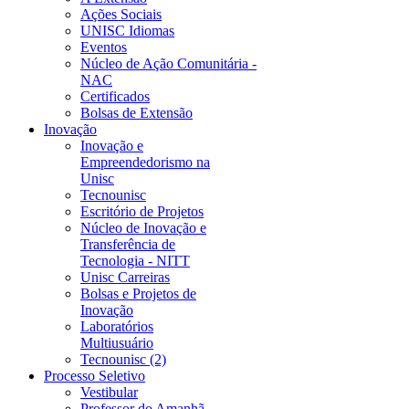
Ações Sociais
UNISC Idiomas
Eventos
Núcleo de Ação Comunitária -
NAC
Certificados
Bolsas de Extensão
Inovação
Inovação e
Empreendedorismo na
Unisc
Tecnounisc
Escritório de Projetos
Núcleo de Inovação e
Transferência de
Tecnologia - NITT
Unisc Carreiras
Bolsas e Projetos de
Inovação
Laboratórios
Multiusuário
Tecnounisc (2)
Processo Seletivo
Vestibular
Professor do Amanhã