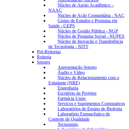
Núcleo de Apoio Acadêmico –
NAAC
Núcleo de Ação Comunitária - NAC
Grupo de Estudos e Pesquisa em
Saúde - GEPS
Núcleo de Gestão Pública - NGP
Núcleo de Pesquisa Social - NUPES
Núcleo de Inovação e Transferência
de Tecnologia - NITT
Pró-Reitorias
Reitoria
Setores
Apresentação Setores
Áudio e Vídeo
Núcleo de Relacionamento com o
Estudante (NRE)
Engenharia
Escritório de Projetos
Farmácia Unisc
Serviços e Suprimentos Corporativos
Laboratórios de Ensino de Biologia
Laboratório Farmacêutico de
Controle de Qualidade
Tecnounisc