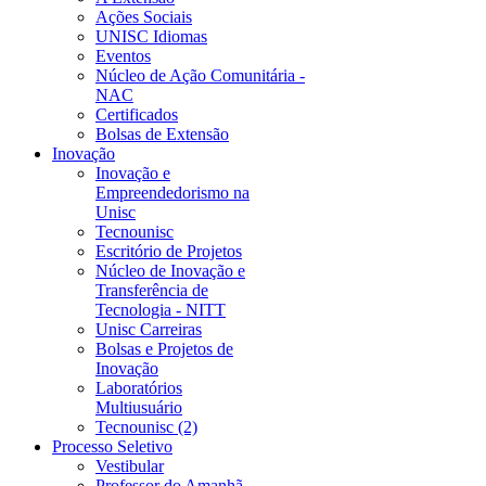
Ações Sociais
UNISC Idiomas
Eventos
Núcleo de Ação Comunitária -
NAC
Certificados
Bolsas de Extensão
Inovação
Inovação e
Empreendedorismo na
Unisc
Tecnounisc
Escritório de Projetos
Núcleo de Inovação e
Transferência de
Tecnologia - NITT
Unisc Carreiras
Bolsas e Projetos de
Inovação
Laboratórios
Multiusuário
Tecnounisc (2)
Processo Seletivo
Vestibular
Professor do Amanhã