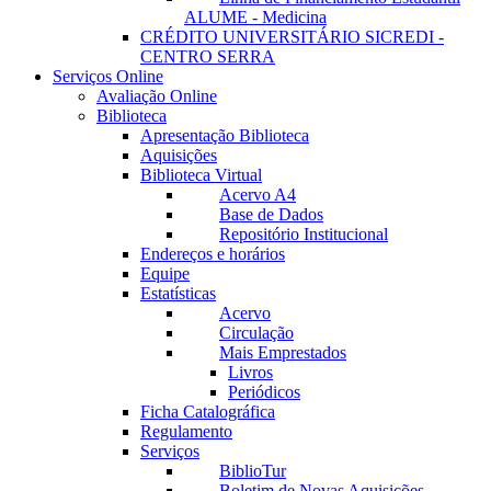
ALUME - Medicina
CRÉDITO UNIVERSITÁRIO SICREDI -
CENTRO SERRA
Serviços Online
Avaliação Online
Biblioteca
Apresentação Biblioteca
Aquisições
Biblioteca Virtual
Acervo A4
Base de Dados
Repositório Institucional
Endereços e horários
Equipe
Estatísticas
Acervo
Circulação
Mais Emprestados
Livros
Periódicos
Ficha Catalográfica
Regulamento
Serviços
BiblioTur
Boletim de Novas Aquisições