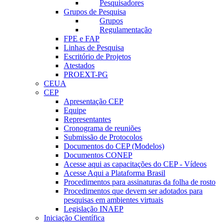
Pesquisadores
Grupos de Pesquisa
Grupos
Regulamentação
FPE e FAP
Linhas de Pesquisa
Escritório de Projetos
Atestados
PROEXT-PG
CEUA
CEP
Apresentação CEP
Equipe
Representantes
Cronograma de reuniões
Submissão de Protocolos
Documentos do CEP (Modelos)
Documentos CONEP
Acesse aqui as capacitações do CEP - Vídeos
Acesse Aqui a Plataforma Brasil
Procedimentos para assinaturas da folha de rosto
Procedimentos que devem ser adotados para
pesquisas em ambientes virtuais
Legislação INAEP
Iniciação Científica