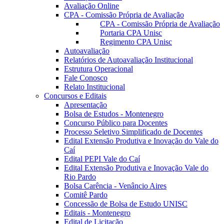
Avaliação Online
CPA - Comissão Própria de Avaliação
CPA - Comissão Própria de Avaliação
Portaria CPA Unisc
Regimento CPA Unisc
Autoavaliação
Relatórios de Autoavaliação Institucional
Estrutura Operacional
Fale Conosco
Relato Institucional
Concursos e Editais
Apresentação
Bolsa de Estudos - Montenegro
Concurso Público para Docentes
Processo Seletivo Simplificado de Docentes
Edital Extensão Produtiva e Inovação do Vale do
Caí
Edital PEPI Vale do Caí
Edital Extensão Produtiva e Inovação Vale do
Rio Pardo
Bolsa Carência - Venâncio Aires
Comitê Pardo
Concessão de Bolsa de Estudo UNISC
Editais - Montenegro
Edital de Licitação