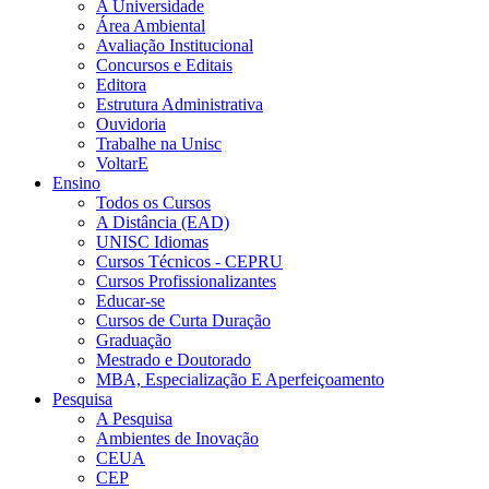
A Universidade
Área Ambiental
Avaliação Institucional
Concursos e Editais
Editora
Estrutura Administrativa
Ouvidoria
Trabalhe na Unisc
VoltarE
Ensino
Todos os Cursos
A Distância (EAD)
UNISC Idiomas
Cursos Técnicos - CEPRU
Cursos Profissionalizantes
Educar-se
Cursos de Curta Duração
Graduação
Mestrado e Doutorado
MBA, Especialização E Aperfeiçoamento
Pesquisa
A Pesquisa
Ambientes de Inovação
CEUA
CEP