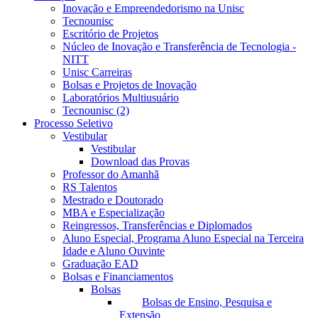
Inovação e Empreendedorismo na Unisc
Tecnounisc
Escritório de Projetos
Núcleo de Inovação e Transferência de Tecnologia -
NITT
Unisc Carreiras
Bolsas e Projetos de Inovação
Laboratórios Multiusuário
Tecnounisc (2)
Processo Seletivo
Vestibular
Vestibular
Download das Provas
Professor do Amanhã
RS Talentos
Mestrado e Doutorado
MBA e Especialização
Reingressos, Transferências e Diplomados
Aluno Especial, Programa Aluno Especial na Terceira
Idade e Aluno Ouvinte
Graduação EAD
Bolsas e Financiamentos
Bolsas
Bolsas de Ensino, Pesquisa e
Extensão