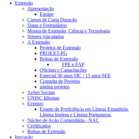
Extensão
Apresentação
Equipe
Cursos de Curta Duração
Datas e Formulários
Mostra de Extensão, Ciência e Tecnologia
Setores vinculados
A Extensão
Projetos de Extensão
PROEXT-PG
Bolsas de Extensão
FPE e FAP
Oficinas e Capacitações
Especial 30 anos SIC / 15 anos SEE
Consulta de Projetos
página projetos
Ações Sociais
UNISC Idiomas
Eventos
Exame de Proficiência em Língua Espanhola,
Língua Inglesa e Língua Portuguesa.
Núcleo de Ação Comunitária - NAC
Certificados
Bolsas de Extensão
Inovação