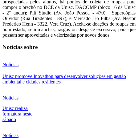
prospectadas pelos alunos, há pontos de coleta de roupas para
compor o brechó no DCE da Unisc, DACOMP (bloco 16 da Unisc
- 2° andar); Pilt Studio (Av. João Pessoa - 470); Supercópias
Ouvidor (Rua Tiradentes - 897); e Mercado Tio Filba (Av. Nestor
Frederico Henn - 3322, Vera Cruz). Aceita-se doações de roupas em
bom estado, sem manchas, rasgos ou desgaste excessivo, para que
possam ser aproveitadas e valorizadas por novos donos.
Notícias sobre
Notícias
Unisc promove Inovathon para desenvolver soluções em gestão
ambiental e cidades resilientes
Notícias
Unisc realiza
formatura neste
sábado
Notícias