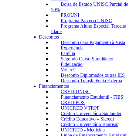
Bolsa de Estudo UNISC Parcial de
50%
PROUNI
Programa Parceria UNISC
Programa Aluno Especial Terceira
Idade
Descontos
Desconto para Pagamento à Vista
Experiência
Família
Segundo Curso Simultâneo
Fidelização
VoltarE
Desconto Diplomados outras IES
Desconto Transferência Externa
Financiamentos
CREDIUNISC
Financiamento Estudantil - FIES
CREDIPOS
UNICRED VTRPP
Crédito Universitário Santander
Crédito Educativo – Sicredi
Crédito Universitário Banrisul
UNICRED - Medicina
Linha de Financiamento Estudantil