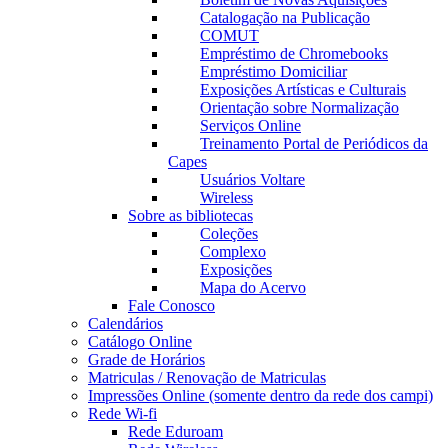
Catalogação na Publicação
COMUT
Empréstimo de Chromebooks
Empréstimo Domiciliar
Exposições Artísticas e Culturais
Orientação sobre Normalização
Serviços Online
Treinamento Portal de Periódicos da
Capes
Usuários Voltare
Wireless
Sobre as bibliotecas
Coleções
Complexo
Exposições
Mapa do Acervo
Fale Conosco
Calendários
Catálogo Online
Grade de Horários
Matriculas / Renovação de Matriculas
Impressões Online (somente dentro da rede dos campi)
Rede Wi-fi
Rede Eduroam