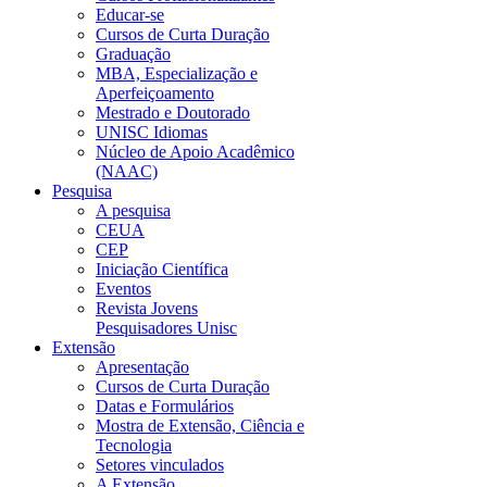
Educar-se
Cursos de Curta Duração
Graduação
MBA, Especialização e
Aperfeiçoamento
Mestrado e Doutorado
UNISC Idiomas
Núcleo de Apoio Acadêmico
(NAAC)
Pesquisa
A pesquisa
CEUA
CEP
Iniciação Científica
Eventos
Revista Jovens
Pesquisadores Unisc
Extensão
Apresentação
Cursos de Curta Duração
Datas e Formulários
Mostra de Extensão, Ciência e
Tecnologia
Setores vinculados
A Extensão