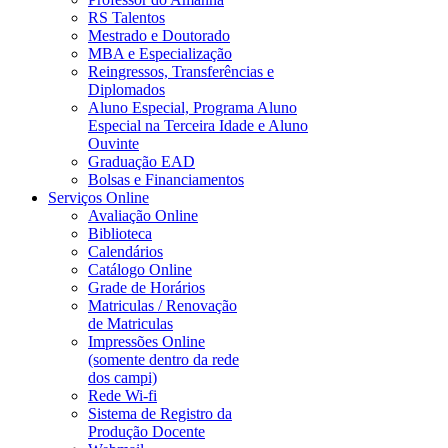
RS Talentos
Mestrado e Doutorado
MBA e Especialização
Reingressos, Transferências e
Diplomados
Aluno Especial, Programa Aluno
Especial na Terceira Idade e Aluno
Ouvinte
Graduação EAD
Bolsas e Financiamentos
Serviços Online
Avaliação Online
Biblioteca
Calendários
Catálogo Online
Grade de Horários
Matriculas / Renovação
de Matriculas
Impressões Online
(somente dentro da rede
dos campi)
Rede Wi-fi
Sistema de Registro da
Produção Docente