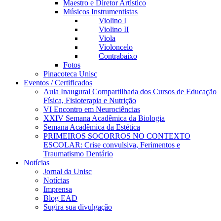
Maestro e Diretor Artístico
Músicos Instrumentistas
Violino I
Violino II
Viola
Violoncelo
Contrabaixo
Fotos
Pinacoteca Unisc
Eventos / Certificados
Aula Inaugural Compartilhada dos Cursos de Educação
Física, Fisioterapia e Nutrição
VI Encontro em Neurociências
XXIV Semana Acadêmica da Biologia
Semana Acadêmica da Estética
PRIMEIROS SOCORROS NO CONTEXTO
ESCOLAR: Crise convulsiva, Ferimentos e
Traumatismo Dentário
Notícias
Jornal da Unisc
Notícias
Imprensa
Blog EAD
Sugira sua divulgação