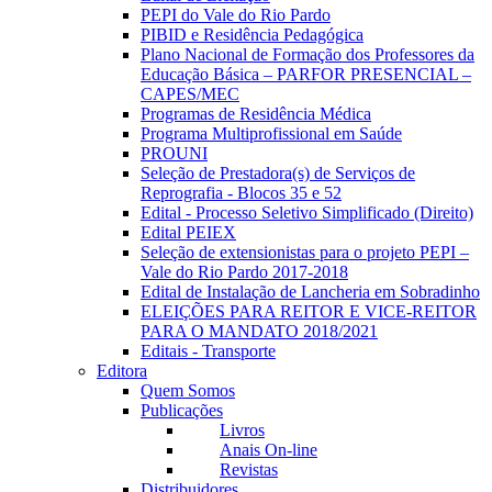
PEPI do Vale do Rio Pardo
PIBID e Residência Pedagógica
Plano Nacional de Formação dos Professores da
Educação Básica – PARFOR PRESENCIAL –
CAPES/MEC
Programas de Residência Médica
Programa Multiprofissional em Saúde
PROUNI
Seleção de Prestadora(s) de Serviços de
Reprografia - Blocos 35 e 52
Edital - Processo Seletivo Simplificado (Direito)
Edital PEIEX
Seleção de extensionistas para o projeto PEPI –
Vale do Rio Pardo 2017-2018
Edital de Instalação de Lancheria em Sobradinho
ELEIÇÕES PARA REITOR E VICE-REITOR
PARA O MANDATO 2018/2021
Editais - Transporte
Editora
Quem Somos
Publicações
Livros
Anais On-line
Revistas
Distribuidores