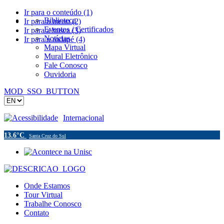
Ir para o conteúdo (1)
Biblioteca
Ir para o menu (2)
Eventos / Certificados
Ir para a busca (3)
Notícias
Ir para o rodapé (4)
Mapa Virtual
Mural Eletrônico
Fale Conosco
Ouvidoria
MOD_SSO_BUTTON
Acessibilidade
Internacional
13.6°C
Santa Cruz do Sul
Onde Estamos
Tour Virtual
Trabalhe Conosco
Contato