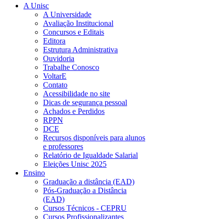
A Unisc
A Universidade
Avaliação Institucional
Concursos e Editais
Editora
Estrutura Administrativa
Ouvidoria
Trabalhe Conosco
VoltarE
Contato
Acessibilidade no site
Dicas de segurança pessoal
Achados e Perdidos
RPPN
DCE
Recursos disponíveis para alunos
e professores
Relatório de Igualdade Salarial
Eleições Unisc 2025
Ensino
Graduação a distância (EAD)
Pós-Graduação a Distância
(EAD)
Cursos Técnicos - CEPRU
Cursos Profissionalizantes