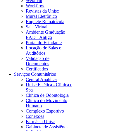
Webmail
Workflow
Revistas da Unisc
Mural Eletrônico
Enquete Rematrícula
Sala Virtual
Ambiente Graduação
EAD - Antigo
Portal do Estudante
Locação de Salas e
Auditórios
Validação de
Documentos
Certificados
Serviços Comunitários
Central Analítica
Unisc Estética - Clínica e
Spa
Clínica de Odontologia
Clínica do Movimento
Humano
Complexo Esportivo
Conexões
Farmácia Unisc
Gabinete de Assistência