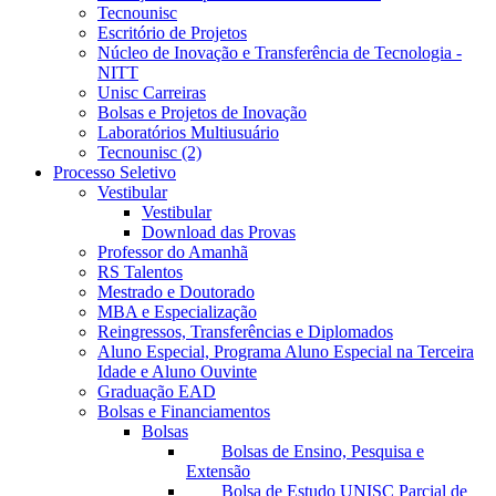
Tecnounisc
Escritório de Projetos
Núcleo de Inovação e Transferência de Tecnologia -
NITT
Unisc Carreiras
Bolsas e Projetos de Inovação
Laboratórios Multiusuário
Tecnounisc (2)
Processo Seletivo
Vestibular
Vestibular
Download das Provas
Professor do Amanhã
RS Talentos
Mestrado e Doutorado
MBA e Especialização
Reingressos, Transferências e Diplomados
Aluno Especial, Programa Aluno Especial na Terceira
Idade e Aluno Ouvinte
Graduação EAD
Bolsas e Financiamentos
Bolsas
Bolsas de Ensino, Pesquisa e
Extensão
Bolsa de Estudo UNISC Parcial de