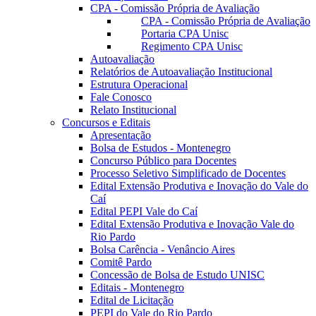
CPA - Comissão Própria de Avaliação
CPA - Comissão Própria de Avaliação
Portaria CPA Unisc
Regimento CPA Unisc
Autoavaliação
Relatórios de Autoavaliação Institucional
Estrutura Operacional
Fale Conosco
Relato Institucional
Concursos e Editais
Apresentação
Bolsa de Estudos - Montenegro
Concurso Público para Docentes
Processo Seletivo Simplificado de Docentes
Edital Extensão Produtiva e Inovação do Vale do
Caí
Edital PEPI Vale do Caí
Edital Extensão Produtiva e Inovação Vale do
Rio Pardo
Bolsa Carência - Venâncio Aires
Comitê Pardo
Concessão de Bolsa de Estudo UNISC
Editais - Montenegro
Edital de Licitação
PEPI do Vale do Rio Pardo