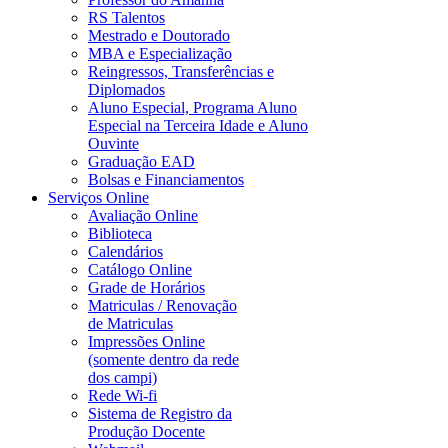
RS Talentos
Mestrado e Doutorado
MBA e Especialização
Reingressos, Transferências e
Diplomados
Aluno Especial, Programa Aluno
Especial na Terceira Idade e Aluno
Ouvinte
Graduação EAD
Bolsas e Financiamentos
Serviços Online
Avaliação Online
Biblioteca
Calendários
Catálogo Online
Grade de Horários
Matriculas / Renovação
de Matriculas
Impressões Online
(somente dentro da rede
dos campi)
Rede Wi-fi
Sistema de Registro da
Produção Docente