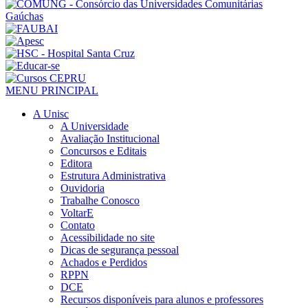
MENU PRINCIPAL
A Unisc
A Universidade
Avaliação Institucional
Concursos e Editais
Editora
Estrutura Administrativa
Ouvidoria
Trabalhe Conosco
VoltarE
Contato
Acessibilidade no site
Dicas de segurança pessoal
Achados e Perdidos
RPPN
DCE
Recursos disponíveis para alunos e professores