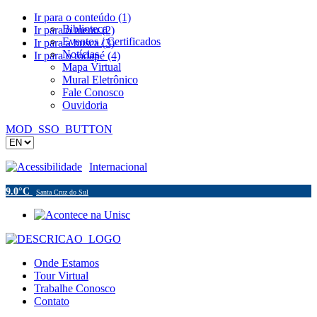
Ir para o conteúdo (1)
Biblioteca
Ir para o menu (2)
Eventos / Certificados
Ir para a busca (3)
Notícias
Ir para o rodapé (4)
Mapa Virtual
Mural Eletrônico
Fale Conosco
Ouvidoria
MOD_SSO_BUTTON
Acessibilidade
Internacional
9.0°C
Santa Cruz do Sul
Onde Estamos
Tour Virtual
Trabalhe Conosco
Contato