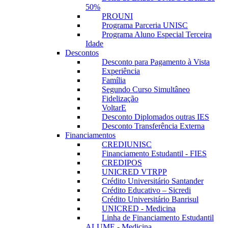
50%
PROUNI
Programa Parceria UNISC
Programa Aluno Especial Terceira
Idade
Descontos
Desconto para Pagamento à Vista
Experiência
Família
Segundo Curso Simultâneo
Fidelização
VoltarE
Desconto Diplomados outras IES
Desconto Transferência Externa
Financiamentos
CREDIUNISC
Financiamento Estudantil - FIES
CREDIPOS
UNICRED VTRPP
Crédito Universitário Santander
Crédito Educativo – Sicredi
Crédito Universitário Banrisul
UNICRED - Medicina
Linha de Financiamento Estudantil
ALUME - Medicina