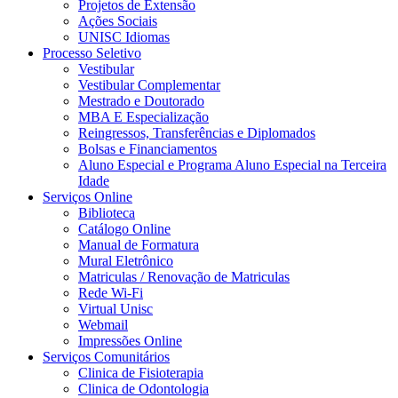
Projetos de Extensão
Ações Sociais
UNISC Idiomas
Processo Seletivo
Vestibular
Vestibular Complementar
Mestrado e Doutorado
MBA E Especialização
Reingressos, Transferências e Diplomados
Bolsas e Financiamentos
Aluno Especial e Programa Aluno Especial na Terceira
Idade
Serviços Online
Biblioteca
Catálogo Online
Manual de Formatura
Mural Eletrônico
Matriculas / Renovação de Matriculas
Rede Wi-Fi
Virtual Unisc
Webmail
Impressões Online
Serviços Comunitários
Clinica de Fisioterapia
Clinica de Odontologia