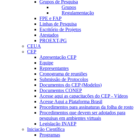
Grupos de Pesquisa
Grupos
Regulamentação
FPE e FAP
Linhas de Pesquisa
Escritório de Projetos
Atestados
PROEXT-PG
CEUA
CEP
Apresentação CEP
Equipe
Representantes
Cronograma de reuniões
Submissão de Protocolos
Documentos do CEP (Modelos)
Documentos CONEP
Acesse aqui as capacitações do CEP - Vídeos
Acesse Aqui a Plataforma Brasil
Procedimentos para assinaturas da folha de rosto
Procedimentos que devem ser adotados para
pesquisas em ambientes virtuais
Legislação INAEP
Iniciação Científica
Programas