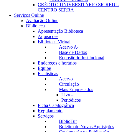
CRÉDITO UNIVERSITÁRIO SICREDI -
CENTRO SERRA
Serviços Online
Avaliação Online
Biblioteca
Apresentação Biblioteca
Aquisições
Biblioteca Virtual
Acervo A4
Base de Dados
Repositório Institucional
Endereços e horários
Equipe
Estatísticas
Acervo
Circulação
Mais Emprestados
Livros
Periódicos
Ficha Catalográfica
Regulamento
Serviços
BiblioTur
Boletim de Novas Aquisições
Catalogação na Publicação