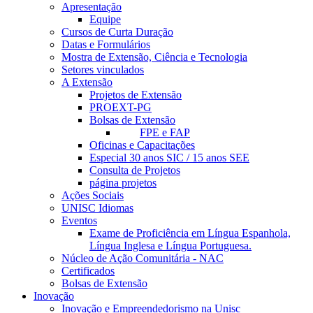
Apresentação
Equipe
Cursos de Curta Duração
Datas e Formulários
Mostra de Extensão, Ciência e Tecnologia
Setores vinculados
A Extensão
Projetos de Extensão
PROEXT-PG
Bolsas de Extensão
FPE e FAP
Oficinas e Capacitações
Especial 30 anos SIC / 15 anos SEE
Consulta de Projetos
página projetos
Ações Sociais
UNISC Idiomas
Eventos
Exame de Proficiência em Língua Espanhola,
Língua Inglesa e Língua Portuguesa.
Núcleo de Ação Comunitária - NAC
Certificados
Bolsas de Extensão
Inovação
Inovação e Empreendedorismo na Unisc