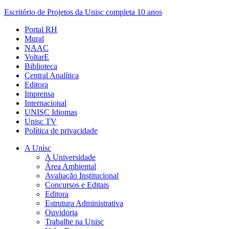
Escritório de Projetos da Unisc completa 10 anos
Portal RH
Mural
NAAC
VoltarE
Biblioteca
Central Analítica
Editora
Imprensa
Internacional
UNISC Idiomas
Unisc TV
Política de privacidade
A Unisc
A Universidade
Área Ambiental
Avaliação Institucional
Concursos e Editais
Editora
Estrutura Administrativa
Ouvidoria
Trabalhe na Unisc