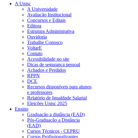
A Unisc
A Universidade
Avaliação Institucional
Concursos e Editais
Editora
Estrutura Administrativa
Ouvidoria
Trabalhe Conosco
VoltarE
Contato
Acessibilidade no site
Dicas de segurança pessoal
Achados e Perdidos
RPPN
DCE
Recursos disponíveis para alunos
e professores
Relatório de Igualdade Salarial
Eleições Unisc 2025
Ensino
Graduação a distância (EAD)
Pós-Graduação a Distância
(EAD)
Cursos Técnicos - CEPRU
Cursos Profissionalizantes