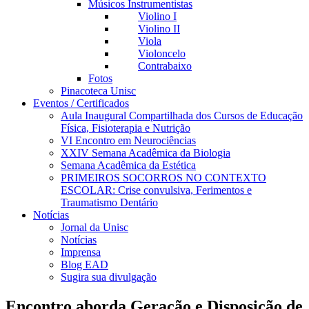
Músicos Instrumentistas
Violino I
Violino II
Viola
Violoncelo
Contrabaixo
Fotos
Pinacoteca Unisc
Eventos / Certificados
Aula Inaugural Compartilhada dos Cursos de Educação
Física, Fisioterapia e Nutrição
VI Encontro em Neurociências
XXIV Semana Acadêmica da Biologia
Semana Acadêmica da Estética
PRIMEIROS SOCORROS NO CONTEXTO
ESCOLAR: Crise convulsiva, Ferimentos e
Traumatismo Dentário
Notícias
Jornal da Unisc
Notícias
Imprensa
Blog EAD
Sugira sua divulgação
Encontro aborda Geração e Disposição de