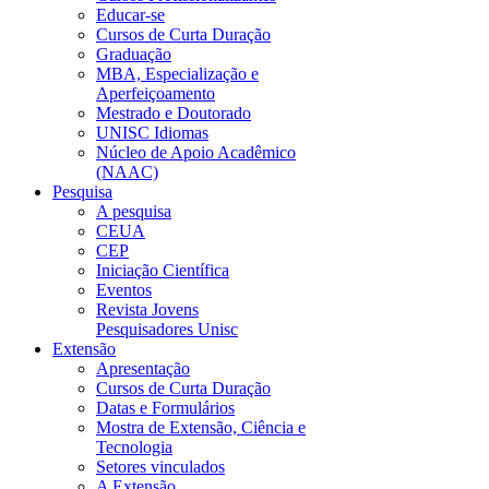
Educar-se
Cursos de Curta Duração
Graduação
MBA, Especialização e
Aperfeiçoamento
Mestrado e Doutorado
UNISC Idiomas
Núcleo de Apoio Acadêmico
(NAAC)
Pesquisa
A pesquisa
CEUA
CEP
Iniciação Científica
Eventos
Revista Jovens
Pesquisadores Unisc
Extensão
Apresentação
Cursos de Curta Duração
Datas e Formulários
Mostra de Extensão, Ciência e
Tecnologia
Setores vinculados
A Extensão