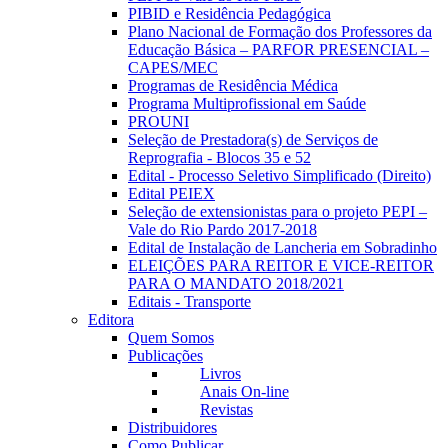
PIBID e Residência Pedagógica
Plano Nacional de Formação dos Professores da
Educação Básica – PARFOR PRESENCIAL –
CAPES/MEC
Programas de Residência Médica
Programa Multiprofissional em Saúde
PROUNI
Seleção de Prestadora(s) de Serviços de
Reprografia - Blocos 35 e 52
Edital - Processo Seletivo Simplificado (Direito)
Edital PEIEX
Seleção de extensionistas para o projeto PEPI –
Vale do Rio Pardo 2017-2018
Edital de Instalação de Lancheria em Sobradinho
ELEIÇÕES PARA REITOR E VICE-REITOR
PARA O MANDATO 2018/2021
Editais - Transporte
Editora
Quem Somos
Publicações
Livros
Anais On-line
Revistas
Distribuidores
Como Publicar