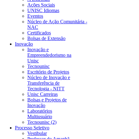
Ações Sociais
UNISC Idiomas
Eventos
Núcleo de Ação Comunitária -
NAC
Certificados
Bolsas de Extensão
Inovação
Inovação e
Empreendedorismo na
Unisc
Tecnounisc
Escritório de Projetos
Núcleo de Inovação e
Transferência de
Tecnologia - NITT
Unisc Carreiras
Bolsas e Projetos de
Inovação
Laboratórios
Multiusuário
Tecnounisc (2)
Processo Seletivo
Vestibular
Professor do Amanhã