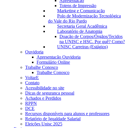
Apresentação
Totens de Impressão
Marketing e Comunicação
Polo de Modernização Tecnológica
do Vale do Rio Pardo
Secretaria Geral Acadêmica
Laboratório de Anatomia
Doação de Corpos/Órgãos/Tecidos
na UNISC e HSC. Por quê? Como?
UNISC Carreiras (Estágios)
Ouvidoria
Apresentação Ouvidoria
Formulário Online
Trabalhe Conosco
Trabalhe Conosco
VoltarE
Contato
Acessibilidade no site
Dicas de segurança pessoal
Achados e Perdidos
RPPN
DCE
Recursos disponíveis para alunos e professores
Relatório de Igualdade Salarial
Eleições Unisc 2025