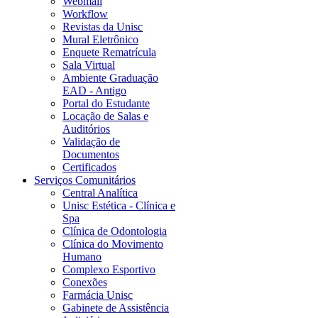
Webmail
Workflow
Revistas da Unisc
Mural Eletrônico
Enquete Rematrícula
Sala Virtual
Ambiente Graduação
EAD - Antigo
Portal do Estudante
Locação de Salas e
Auditórios
Validação de
Documentos
Certificados
Serviços Comunitários
Central Analítica
Unisc Estética - Clínica e
Spa
Clínica de Odontologia
Clínica do Movimento
Humano
Complexo Esportivo
Conexões
Farmácia Unisc
Gabinete de Assistência