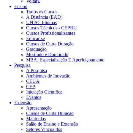
VoltarE
Ensino
Todos os Cursos
A Distância (EAD)
UNISC Idiomas
Cursos Técnicos - CEPRU
Cursos Profissionalizantes
Educar-se
Cursos de Curta Duração
Graduação
Mestrado e Doutorado
MBA, Especialização E Aperfeiçoamento
Pesquisa
A Pesquisa
Ambientes de Inovação
CEUA
CEP
Iniciação Científica
Eventos
Extensão
Apresentação
Cursos de Curta Duração
Matrículas
Salão de Ensino e Extensão
Setores Vincualdos