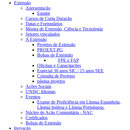
Extensão
Apresentação
Equipe
Cursos de Curta Duração
Datas e Formulários
Mostra de Extensão, Ciência e Tecnologia
Setores vinculados
A Extensão
Projetos de Extensão
PROEXT-PG
Bolsas de Extensão
FPE e FAP
Oficinas e Capacitações
Especial 30 anos SIC / 15 anos SEE
Consulta de Projetos
página projetos
Ações Sociais
UNISC Idiomas
Eventos
Exame de Proficiência em Língua Espanhola,
Língua Inglesa e Língua Portuguesa.
Núcleo de Ação Comunitária - NAC
Certificados
Bolsas de Extensão
Inovação