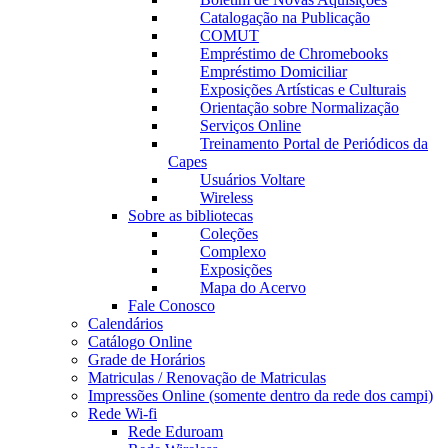
Catalogação na Publicação
COMUT
Empréstimo de Chromebooks
Empréstimo Domiciliar
Exposições Artísticas e Culturais
Orientação sobre Normalização
Serviços Online
Treinamento Portal de Periódicos da
Capes
Usuários Voltare
Wireless
Sobre as bibliotecas
Coleções
Complexo
Exposições
Mapa do Acervo
Fale Conosco
Calendários
Catálogo Online
Grade de Horários
Matriculas / Renovação de Matriculas
Impressões Online (somente dentro da rede dos campi)
Rede Wi-fi
Rede Eduroam