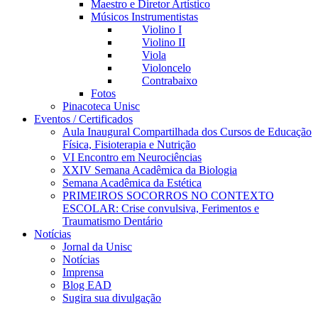
Maestro e Diretor Artístico
Músicos Instrumentistas
Violino I
Violino II
Viola
Violoncelo
Contrabaixo
Fotos
Pinacoteca Unisc
Eventos / Certificados
Aula Inaugural Compartilhada dos Cursos de Educação
Física, Fisioterapia e Nutrição
VI Encontro em Neurociências
XXIV Semana Acadêmica da Biologia
Semana Acadêmica da Estética
PRIMEIROS SOCORROS NO CONTEXTO
ESCOLAR: Crise convulsiva, Ferimentos e
Traumatismo Dentário
Notícias
Jornal da Unisc
Notícias
Imprensa
Blog EAD
Sugira sua divulgação