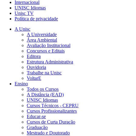
Internacional
UNISC Idiomas
Unisc TV
Política de privacidade
A Unisc
A Universidade
Área Ambiental
Avaliação Institucional
Concursos e Editais
Editora
Estrutura Administrativa
Ouvidoria
Trabalhe na Unisc
VoltarE
Ensino
Todos os Cursos
A Distância (EAD)
UNISC Idiomas
Cursos Técnicos - CEPRU
Cursos Profissionalizantes
Educar-se
Cursos de Curta Duração
Graduação
Mestrado e Doutorado