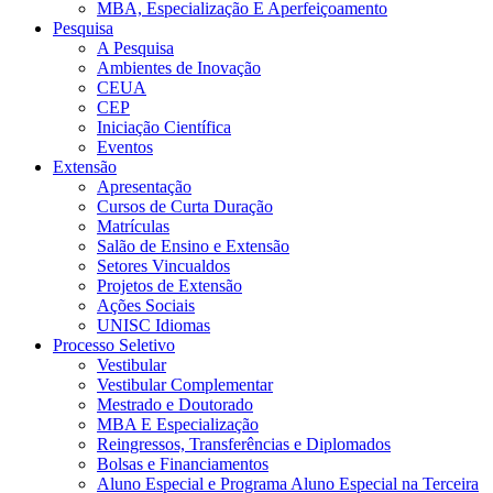
MBA, Especialização E Aperfeiçoamento
Pesquisa
A Pesquisa
Ambientes de Inovação
CEUA
CEP
Iniciação Científica
Eventos
Extensão
Apresentação
Cursos de Curta Duração
Matrículas
Salão de Ensino e Extensão
Setores Vincualdos
Projetos de Extensão
Ações Sociais
UNISC Idiomas
Processo Seletivo
Vestibular
Vestibular Complementar
Mestrado e Doutorado
MBA E Especialização
Reingressos, Transferências e Diplomados
Bolsas e Financiamentos
Aluno Especial e Programa Aluno Especial na Terceira