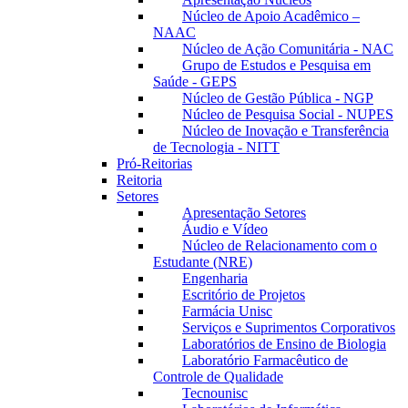
Núcleo de Apoio Acadêmico –
NAAC
Núcleo de Ação Comunitária - NAC
Grupo de Estudos e Pesquisa em
Saúde - GEPS
Núcleo de Gestão Pública - NGP
Núcleo de Pesquisa Social - NUPES
Núcleo de Inovação e Transferência
de Tecnologia - NITT
Pró-Reitorias
Reitoria
Setores
Apresentação Setores
Áudio e Vídeo
Núcleo de Relacionamento com o
Estudante (NRE)
Engenharia
Escritório de Projetos
Farmácia Unisc
Serviços e Suprimentos Corporativos
Laboratórios de Ensino de Biologia
Laboratório Farmacêutico de
Controle de Qualidade
Tecnounisc