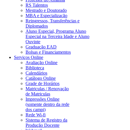
RS Talentos
Mestrado e Doutorado
MBA e Especialização
Reingressos, Transferências e
Diplomados
Aluno Especial, Programa Aluno
Especial na Terceira Idade e Aluno
Ouvinte
Graduação EAD
Bolsas e Financiamentos
Serviços Online
Avaliação Online
Biblioteca
Calendários
Catálogo Online
Grade de Horários
Matriculas / Renovação
de Matriculas
Impressões Online
(somente dentro da rede
dos campi)
Rede Wi-fi
Sistema de Registro da
Produção Docente