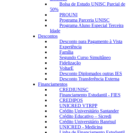
Bolsa de Estudo UNISC Parcial de
50%
PROUNI
Programa Parceria UNISC
Programa Aluno Especial Terceira
Idade
Descontos
Desconto para Pagamento à Vista
Experiência
Família
Segundo Curso Simultâneo
Fidelização
VoltarE
Desconto Diplomados outras IES
Desconto Transferência Externa
Financiamentos
CREDIUNISC
Financiamento Estudantil - FIES
CREDIPOS
UNICRED VTRPP
Crédito Universitário Santander
Crédito Educativo – Sicredi
Crédito Universitário Banrisul
UNICRED - Medicina
Linha de Financiamento Estudantil