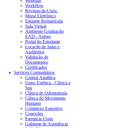
Webmail
Workflow
Revistas da Unisc
Mural Eletrônico
Enquete Rematrícula
Sala Virtual
Ambiente Graduação
EAD - Antigo
Portal do Estudante
Locação de Salas e
Auditórios
Validação de
Documentos
Certificados
Serviços Comunitários
Central Analítica
Unisc Estética - Clínica e
Spa
Clínica de Odontologia
Clínica do Movimento
Humano
Complexo Esportivo
Conexões
Farmácia Unisc
Gabinete de Assistência