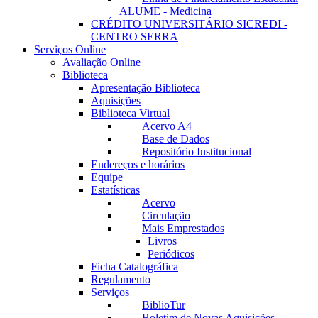
ALUME - Medicina
CRÉDITO UNIVERSITÁRIO SICREDI -
CENTRO SERRA
Serviços Online
Avaliação Online
Biblioteca
Apresentação Biblioteca
Aquisições
Biblioteca Virtual
Acervo A4
Base de Dados
Repositório Institucional
Endereços e horários
Equipe
Estatísticas
Acervo
Circulação
Mais Emprestados
Livros
Periódicos
Ficha Catalográfica
Regulamento
Serviços
BiblioTur
Boletim de Novas Aquisições