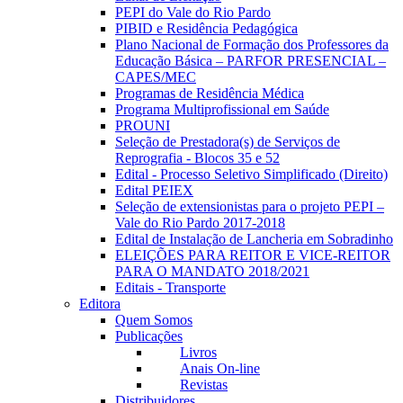
PEPI do Vale do Rio Pardo
PIBID e Residência Pedagógica
Plano Nacional de Formação dos Professores da
Educação Básica – PARFOR PRESENCIAL –
CAPES/MEC
Programas de Residência Médica
Programa Multiprofissional em Saúde
PROUNI
Seleção de Prestadora(s) de Serviços de
Reprografia - Blocos 35 e 52
Edital - Processo Seletivo Simplificado (Direito)
Edital PEIEX
Seleção de extensionistas para o projeto PEPI –
Vale do Rio Pardo 2017-2018
Edital de Instalação de Lancheria em Sobradinho
ELEIÇÕES PARA REITOR E VICE-REITOR
PARA O MANDATO 2018/2021
Editais - Transporte
Editora
Quem Somos
Publicações
Livros
Anais On-line
Revistas
Distribuidores