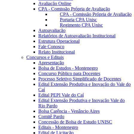
Avaliação Online
CPA - Comissão Própria de Avaliação
CPA - Comissão Própria de Avaliação
Portaria CPA Unisc
Regimento CPA Unisc
Autoavaliação
Relatórios de Autoavaliação Institucional
Estrutura Operacional
Fale Conosco
Relato Institucional
Concursos e Editais
Apresentação
Bolsa de Estudos - Montenegro
Concurso Público para Docentes
Processo Seletivo Simplificado de Docentes
Edital Extensão Produtiva e Inovação do Vale do
Caí
Edital PEPI Vale do Caí
Edital Extensão Produtiva e Inovação Vale do
Rio Pardo
Bolsa Carência - Venâncio Aires
Comitê Pardo
Concessão de Bolsa de Estudo UNISC
Editais - Montenegro
Edital de Licitação