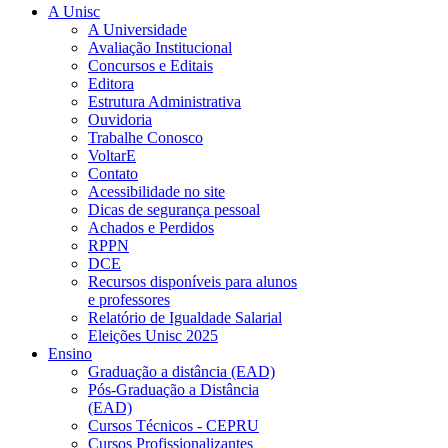
A Unisc
A Universidade
Avaliação Institucional
Concursos e Editais
Editora
Estrutura Administrativa
Ouvidoria
Trabalhe Conosco
VoltarE
Contato
Acessibilidade no site
Dicas de segurança pessoal
Achados e Perdidos
RPPN
DCE
Recursos disponíveis para alunos
e professores
Relatório de Igualdade Salarial
Eleições Unisc 2025
Ensino
Graduação a distância (EAD)
Pós-Graduação a Distância
(EAD)
Cursos Técnicos - CEPRU
Cursos Profissionalizantes