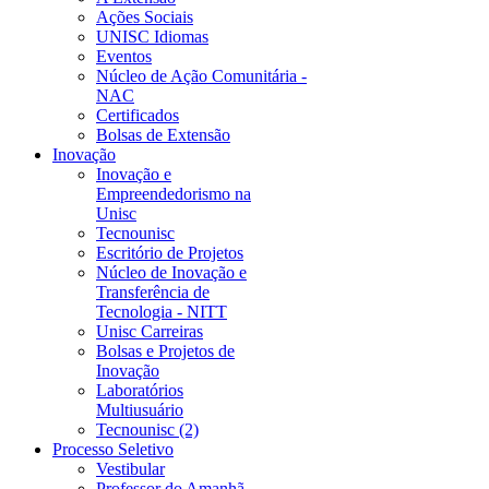
Ações Sociais
UNISC Idiomas
Eventos
Núcleo de Ação Comunitária -
NAC
Certificados
Bolsas de Extensão
Inovação
Inovação e
Empreendedorismo na
Unisc
Tecnounisc
Escritório de Projetos
Núcleo de Inovação e
Transferência de
Tecnologia - NITT
Unisc Carreiras
Bolsas e Projetos de
Inovação
Laboratórios
Multiusuário
Tecnounisc (2)
Processo Seletivo
Vestibular
Professor do Amanhã