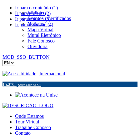
Ir para o conteúdo (1)
Biblioteca
Ir para o menu (2)
Eventos / Certificados
Ir para a busca (3)
Notícias
Ir para o rodapé (4)
Mapa Virtual
Mural Eletrônico
Fale Conosco
Ouvidoria
MOD_SSO_BUTTON
Acessibilidade
Internacional
15.2°C
Santa Cruz do Sul
Onde Estamos
Tour Virtual
Trabalhe Conosco
Contato