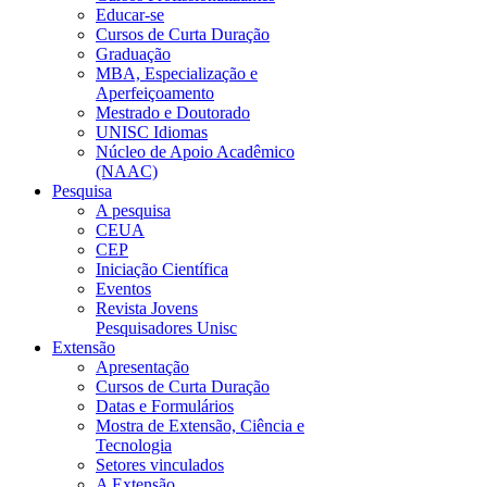
Educar-se
Cursos de Curta Duração
Graduação
MBA, Especialização e
Aperfeiçoamento
Mestrado e Doutorado
UNISC Idiomas
Núcleo de Apoio Acadêmico
(NAAC)
Pesquisa
A pesquisa
CEUA
CEP
Iniciação Científica
Eventos
Revista Jovens
Pesquisadores Unisc
Extensão
Apresentação
Cursos de Curta Duração
Datas e Formulários
Mostra de Extensão, Ciência e
Tecnologia
Setores vinculados
A Extensão