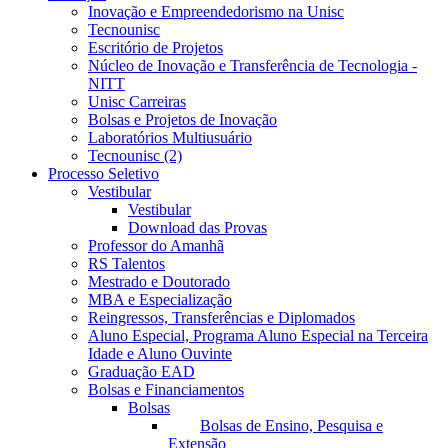
Inovação e Empreendedorismo na Unisc
Tecnounisc
Escritório de Projetos
Núcleo de Inovação e Transferência de Tecnologia -
NITT
Unisc Carreiras
Bolsas e Projetos de Inovação
Laboratórios Multiusuário
Tecnounisc (2)
Processo Seletivo
Vestibular
Vestibular
Download das Provas
Professor do Amanhã
RS Talentos
Mestrado e Doutorado
MBA e Especialização
Reingressos, Transferências e Diplomados
Aluno Especial, Programa Aluno Especial na Terceira
Idade e Aluno Ouvinte
Graduação EAD
Bolsas e Financiamentos
Bolsas
Bolsas de Ensino, Pesquisa e
Extensão