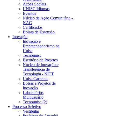
Ações Sociais
UNISC Idiomas
Eventos
Núcleo de Ação Comunitária -
NAC
Certificados
Bolsas de Extensão
Inovação
Inovação e
Empreendedorismo na
Unisc
Tecnounisc
Escritório de Projetos
Núcleo de Inovação e
Transferência de
Tecnologia - NITT
Unisc Carreiras
Bolsas e Projetos de
Inovação
Laboratórios
Multiusuário
Tecnounisc (2)
Processo Seletivo
Vestibular
Professor do Amanhã