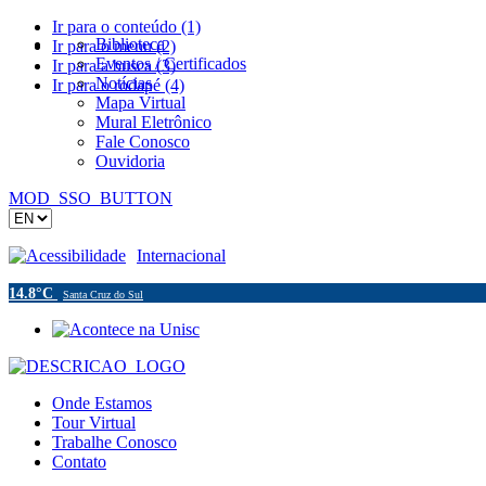
Ir para o conteúdo (1)
Biblioteca
Ir para o menu (2)
Eventos / Certificados
Ir para a busca (3)
Notícias
Ir para o rodapé (4)
Mapa Virtual
Mural Eletrônico
Fale Conosco
Ouvidoria
MOD_SSO_BUTTON
Acessibilidade
Internacional
14.8°C
Santa Cruz do Sul
Onde Estamos
Tour Virtual
Trabalhe Conosco
Contato