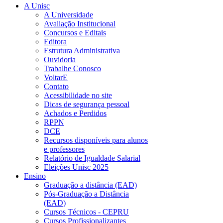
A Unisc
A Universidade
Avaliação Institucional
Concursos e Editais
Editora
Estrutura Administrativa
Ouvidoria
Trabalhe Conosco
VoltarE
Contato
Acessibilidade no site
Dicas de segurança pessoal
Achados e Perdidos
RPPN
DCE
Recursos disponíveis para alunos
e professores
Relatório de Igualdade Salarial
Eleições Unisc 2025
Ensino
Graduação a distância (EAD)
Pós-Graduação a Distância
(EAD)
Cursos Técnicos - CEPRU
Cursos Profissionalizantes