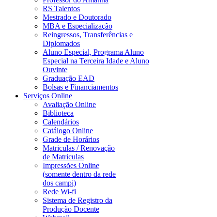
RS Talentos
Mestrado e Doutorado
MBA e Especialização
Reingressos, Transferências e
Diplomados
Aluno Especial, Programa Aluno
Especial na Terceira Idade e Aluno
Ouvinte
Graduação EAD
Bolsas e Financiamentos
Serviços Online
Avaliação Online
Biblioteca
Calendários
Catálogo Online
Grade de Horários
Matriculas / Renovação
de Matriculas
Impressões Online
(somente dentro da rede
dos campi)
Rede Wi-fi
Sistema de Registro da
Produção Docente