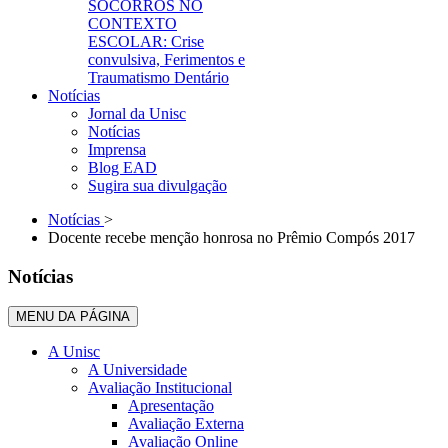
SOCORROS NO
CONTEXTO
ESCOLAR: Crise
convulsiva, Ferimentos e
Traumatismo Dentário
Notícias
Jornal da Unisc
Notícias
Imprensa
Blog EAD
Sugira sua divulgação
Notícias
>
Docente recebe menção honrosa no Prêmio Compós 2017
Notícias
MENU DA PÁGINA
A Unisc
A Universidade
Avaliação Institucional
Apresentação
Avaliação Externa
Avaliação Online