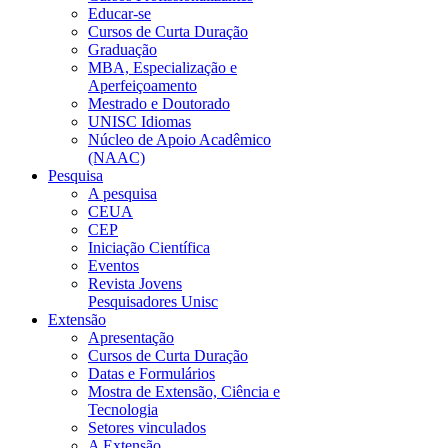
Educar-se
Cursos de Curta Duração
Graduação
MBA, Especialização e
Aperfeiçoamento
Mestrado e Doutorado
UNISC Idiomas
Núcleo de Apoio Acadêmico
(NAAC)
Pesquisa
A pesquisa
CEUA
CEP
Iniciação Científica
Eventos
Revista Jovens
Pesquisadores Unisc
Extensão
Apresentação
Cursos de Curta Duração
Datas e Formulários
Mostra de Extensão, Ciência e
Tecnologia
Setores vinculados
A Extensão