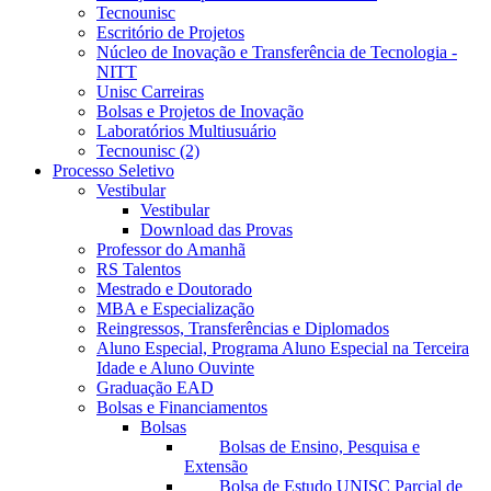
Tecnounisc
Escritório de Projetos
Núcleo de Inovação e Transferência de Tecnologia -
NITT
Unisc Carreiras
Bolsas e Projetos de Inovação
Laboratórios Multiusuário
Tecnounisc (2)
Processo Seletivo
Vestibular
Vestibular
Download das Provas
Professor do Amanhã
RS Talentos
Mestrado e Doutorado
MBA e Especialização
Reingressos, Transferências e Diplomados
Aluno Especial, Programa Aluno Especial na Terceira
Idade e Aluno Ouvinte
Graduação EAD
Bolsas e Financiamentos
Bolsas
Bolsas de Ensino, Pesquisa e
Extensão
Bolsa de Estudo UNISC Parcial de