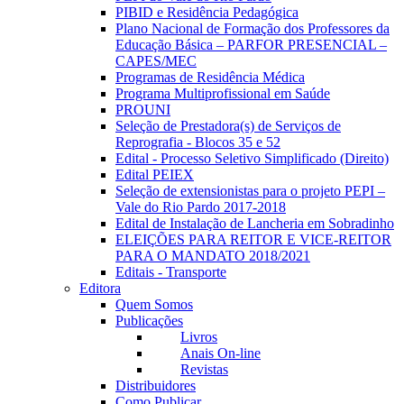
PIBID e Residência Pedagógica
Plano Nacional de Formação dos Professores da
Educação Básica – PARFOR PRESENCIAL –
CAPES/MEC
Programas de Residência Médica
Programa Multiprofissional em Saúde
PROUNI
Seleção de Prestadora(s) de Serviços de
Reprografia - Blocos 35 e 52
Edital - Processo Seletivo Simplificado (Direito)
Edital PEIEX
Seleção de extensionistas para o projeto PEPI –
Vale do Rio Pardo 2017-2018
Edital de Instalação de Lancheria em Sobradinho
ELEIÇÕES PARA REITOR E VICE-REITOR
PARA O MANDATO 2018/2021
Editais - Transporte
Editora
Quem Somos
Publicações
Livros
Anais On-line
Revistas
Distribuidores
Como Publicar