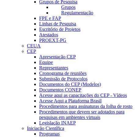
Grupos de Pesquisa
Grupos
Regulamentação
FPE e FAP
Linhas de Pesquisa
Escritório de Projetos
Atestados
PROEXT-PG
CEUA
CEP
Apresentação CEP
Equipe
Representantes
Cronograma de reuniões
Submissão de Protocolos
Documentos do CEP (Modelos)
Documentos CONEP
Acesse aqui as capacitações do CEP - Vídeos
Acesse Aqui a Plataforma Brasil
Procedimentos para assinaturas da folha de rosto
Procedimentos que devem ser adotados para
pesquisas em ambientes virtuais
Legislação INAEP
Iniciação Científica
Programas