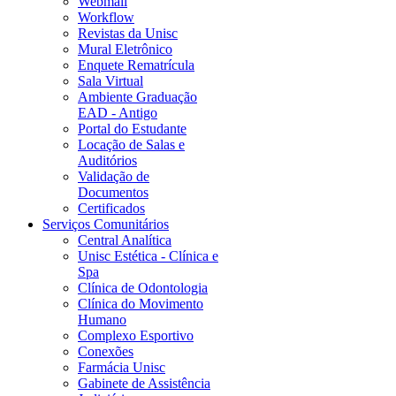
Webmail
Workflow
Revistas da Unisc
Mural Eletrônico
Enquete Rematrícula
Sala Virtual
Ambiente Graduação
EAD - Antigo
Portal do Estudante
Locação de Salas e
Auditórios
Validação de
Documentos
Certificados
Serviços Comunitários
Central Analítica
Unisc Estética - Clínica e
Spa
Clínica de Odontologia
Clínica do Movimento
Humano
Complexo Esportivo
Conexões
Farmácia Unisc
Gabinete de Assistência