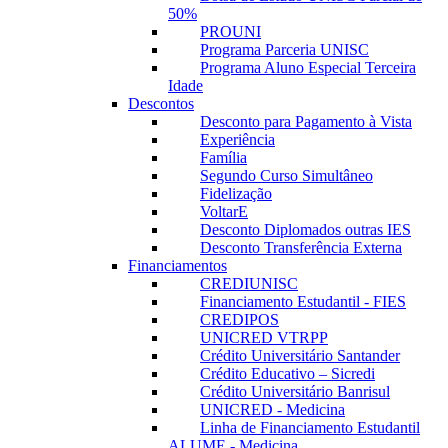
50%
PROUNI
Programa Parceria UNISC
Programa Aluno Especial Terceira
Idade
Descontos
Desconto para Pagamento à Vista
Experiência
Família
Segundo Curso Simultâneo
Fidelização
VoltarE
Desconto Diplomados outras IES
Desconto Transferência Externa
Financiamentos
CREDIUNISC
Financiamento Estudantil - FIES
CREDIPOS
UNICRED VTRPP
Crédito Universitário Santander
Crédito Educativo – Sicredi
Crédito Universitário Banrisul
UNICRED - Medicina
Linha de Financiamento Estudantil
ALUME - Medicina