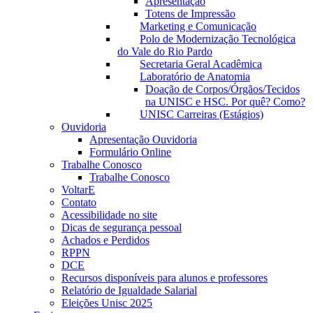
Apresentação
Totens de Impressão
Marketing e Comunicação
Polo de Modernização Tecnológica
do Vale do Rio Pardo
Secretaria Geral Acadêmica
Laboratório de Anatomia
Doação de Corpos/Órgãos/Tecidos
na UNISC e HSC. Por quê? Como?
UNISC Carreiras (Estágios)
Ouvidoria
Apresentação Ouvidoria
Formulário Online
Trabalhe Conosco
Trabalhe Conosco
VoltarE
Contato
Acessibilidade no site
Dicas de segurança pessoal
Achados e Perdidos
RPPN
DCE
Recursos disponíveis para alunos e professores
Relatório de Igualdade Salarial
Eleições Unisc 2025