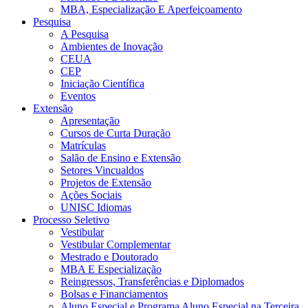
MBA, Especialização E Aperfeiçoamento
Pesquisa
A Pesquisa
Ambientes de Inovação
CEUA
CEP
Iniciação Científica
Eventos
Extensão
Apresentação
Cursos de Curta Duração
Matrículas
Salão de Ensino e Extensão
Setores Vincualdos
Projetos de Extensão
Ações Sociais
UNISC Idiomas
Processo Seletivo
Vestibular
Vestibular Complementar
Mestrado e Doutorado
MBA E Especialização
Reingressos, Transferências e Diplomados
Bolsas e Financiamentos
Aluno Especial e Programa Aluno Especial na Terceira