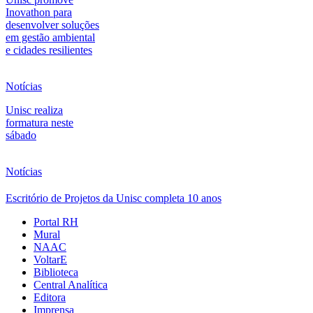
Inovathon para
desenvolver soluções
em gestão ambiental
e cidades resilientes
Notícias
Unisc realiza
formatura neste
sábado
Notícias
Escritório de Projetos da Unisc completa 10 anos
Portal RH
Mural
NAAC
VoltarE
Biblioteca
Central Analítica
Editora
Imprensa