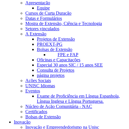
Apresentação
Equipe
Cursos de Curta Duração
Datas e Formulários
Mostra de Extensão, Ciência e Tecnologia
Setores vinculados
A Extensão
Projetos de Extensão
PROEXT-PG
Bolsas de Extensão
FPE e FAP
Oficinas e Capacitações
Especial 30 anos SIC / 15 anos SEE
Consulta de Projetos
página projetos
Ações Sociais
UNISC Idiomas
Eventos
Exame de Proficiência em Língua Espanhola,
Língua Inglesa e Língua Portuguesa.
Núcleo de Ação Comunitária - NAC
Certificados
Bolsas de Extensão
Inovação
Inovação e Empreendedorismo na Unisc