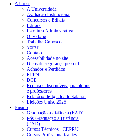
A Unisc
A Universidade
Avaliação Institucional
Concursos e Editais
Editora
Estrutura Administrativa
Ouvidoria
Trabalhe Conosco
VoltarE
Contato
Acessibilidade no site
Dicas de segurança pessoal
Achados e Perdidos
RPPN
DCE
Recursos disponíveis para alunos
e professores
Relatório de Igualdade Salarial
Eleições Unisc 2025
Ensino
Graduação a distância (EAD)
Pós-Graduação a Distância
(EAD)
Cursos Técnicos - CEPRU
Cursos Profissionalizantes