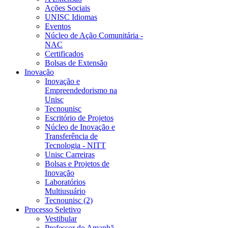
Ações Sociais
UNISC Idiomas
Eventos
Núcleo de Ação Comunitária -
NAC
Certificados
Bolsas de Extensão
Inovação
Inovação e
Empreendedorismo na
Unisc
Tecnounisc
Escritório de Projetos
Núcleo de Inovação e
Transferência de
Tecnologia - NITT
Unisc Carreiras
Bolsas e Projetos de
Inovação
Laboratórios
Multiusuário
Tecnounisc (2)
Processo Seletivo
Vestibular
Professor do Amanhã