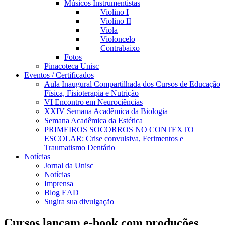
Músicos Instrumentistas
Violino I
Violino II
Viola
Violoncelo
Contrabaixo
Fotos
Pinacoteca Unisc
Eventos / Certificados
Aula Inaugural Compartilhada dos Cursos de Educação
Física, Fisioterapia e Nutrição
VI Encontro em Neurociências
XXIV Semana Acadêmica da Biologia
Semana Acadêmica da Estética
PRIMEIROS SOCORROS NO CONTEXTO
ESCOLAR: Crise convulsiva, Ferimentos e
Traumatismo Dentário
Notícias
Jornal da Unisc
Notícias
Imprensa
Blog EAD
Sugira sua divulgação
Cursos lançam e-book com produções