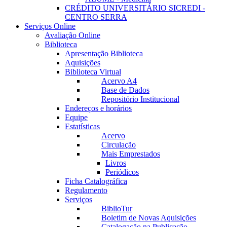
CRÉDITO UNIVERSITÁRIO SICREDI -
CENTRO SERRA
Serviços Online
Avaliação Online
Biblioteca
Apresentação Biblioteca
Aquisições
Biblioteca Virtual
Acervo A4
Base de Dados
Repositório Institucional
Endereços e horários
Equipe
Estatísticas
Acervo
Circulação
Mais Emprestados
Livros
Periódicos
Ficha Catalográfica
Regulamento
Serviços
BiblioTur
Boletim de Novas Aquisições
Catalogação na Publicação