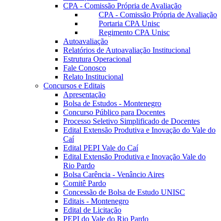
CPA - Comissão Própria de Avaliação
CPA - Comissão Própria de Avaliação
Portaria CPA Unisc
Regimento CPA Unisc
Autoavaliação
Relatórios de Autoavaliação Institucional
Estrutura Operacional
Fale Conosco
Relato Institucional
Concursos e Editais
Apresentação
Bolsa de Estudos - Montenegro
Concurso Público para Docentes
Processo Seletivo Simplificado de Docentes
Edital Extensão Produtiva e Inovação do Vale do
Caí
Edital PEPI Vale do Caí
Edital Extensão Produtiva e Inovação Vale do
Rio Pardo
Bolsa Carência - Venâncio Aires
Comitê Pardo
Concessão de Bolsa de Estudo UNISC
Editais - Montenegro
Edital de Licitação
PEPI do Vale do Rio Pardo