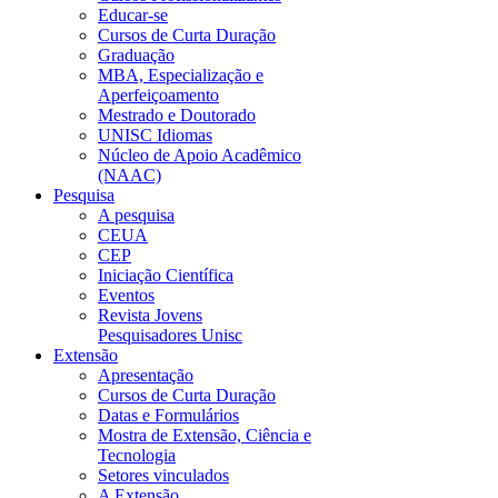
Educar-se
Cursos de Curta Duração
Graduação
MBA, Especialização e
Aperfeiçoamento
Mestrado e Doutorado
UNISC Idiomas
Núcleo de Apoio Acadêmico
(NAAC)
Pesquisa
A pesquisa
CEUA
CEP
Iniciação Científica
Eventos
Revista Jovens
Pesquisadores Unisc
Extensão
Apresentação
Cursos de Curta Duração
Datas e Formulários
Mostra de Extensão, Ciência e
Tecnologia
Setores vinculados
A Extensão