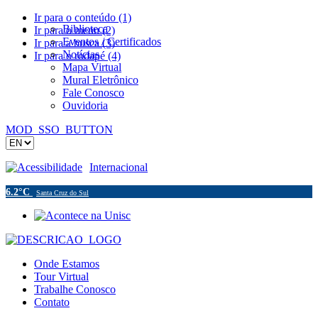
Ir para o conteúdo (1)
Biblioteca
Ir para o menu (2)
Eventos / Certificados
Ir para a busca (3)
Notícias
Ir para o rodapé (4)
Mapa Virtual
Mural Eletrônico
Fale Conosco
Ouvidoria
MOD_SSO_BUTTON
Acessibilidade
Internacional
6.2°C
Santa Cruz do Sul
Onde Estamos
Tour Virtual
Trabalhe Conosco
Contato