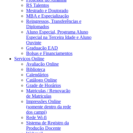
RS Talentos
Mestrado e Doutorado
MBA e Especialização
Reingressos, Transferências e
Diplomados
Aluno Especial, Programa Aluno
Especial na Terceira Idade e Aluno
Ouvinte
Graduação EAD
Bolsas e Financiamentos
Serviços Online
Avaliação Online
Biblioteca
Calendários
Catálogo Online
Grade de Horários
Matriculas / Renovação
de Matriculas
Impressões Online
(somente dentro da rede
dos campi)
Rede Wi-fi
Sistema de Registro da
Produção Docente