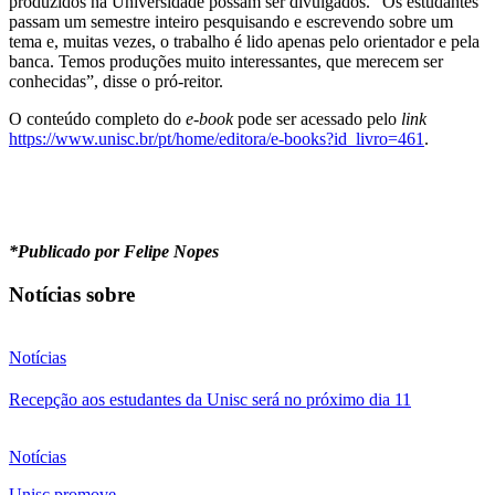
produzidos na Universidade possam ser divulgados. “Os estudantes
passam um semestre inteiro pesquisando e escrevendo sobre um
tema e, muitas vezes, o trabalho é lido apenas pelo orientador e pela
banca. Temos produções muito interessantes, que merecem ser
conhecidas”, disse o pró-reitor.
O conteúdo completo do
e-book
pode ser acessado pelo
link
https://www.unisc.br/pt/home/editora/e-books?id_livro=461
.
*Publicado por Felipe Nopes
Notícias sobre
Notícias
Recepção aos estudantes da Unisc será no próximo dia 11
Notícias
Unisc promove