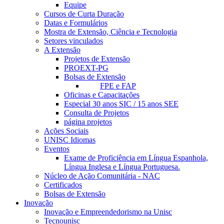
Equipe
Cursos de Curta Duração
Datas e Formulários
Mostra de Extensão, Ciência e Tecnologia
Setores vinculados
A Extensão
Projetos de Extensão
PROEXT-PG
Bolsas de Extensão
FPE e FAP
Oficinas e Capacitações
Especial 30 anos SIC / 15 anos SEE
Consulta de Projetos
página projetos
Ações Sociais
UNISC Idiomas
Eventos
Exame de Proficiência em Língua Espanhola,
Língua Inglesa e Língua Portuguesa.
Núcleo de Ação Comunitária - NAC
Certificados
Bolsas de Extensão
Inovação
Inovação e Empreendedorismo na Unisc
Tecnounisc