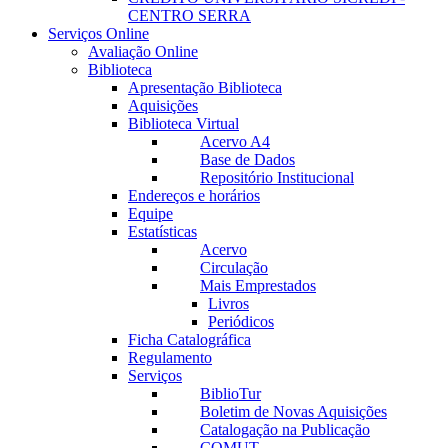
CENTRO SERRA
Serviços Online
Avaliação Online
Biblioteca
Apresentação Biblioteca
Aquisições
Biblioteca Virtual
Acervo A4
Base de Dados
Repositório Institucional
Endereços e horários
Equipe
Estatísticas
Acervo
Circulação
Mais Emprestados
Livros
Periódicos
Ficha Catalográfica
Regulamento
Serviços
BiblioTur
Boletim de Novas Aquisições
Catalogação na Publicação
COMUT