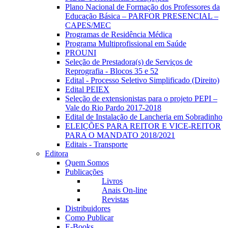
Plano Nacional de Formação dos Professores da
Educação Básica – PARFOR PRESENCIAL –
CAPES/MEC
Programas de Residência Médica
Programa Multiprofissional em Saúde
PROUNI
Seleção de Prestadora(s) de Serviços de
Reprografia - Blocos 35 e 52
Edital - Processo Seletivo Simplificado (Direito)
Edital PEIEX
Seleção de extensionistas para o projeto PEPI –
Vale do Rio Pardo 2017-2018
Edital de Instalação de Lancheria em Sobradinho
ELEIÇÕES PARA REITOR E VICE-REITOR
PARA O MANDATO 2018/2021
Editais - Transporte
Editora
Quem Somos
Publicações
Livros
Anais On-line
Revistas
Distribuidores
Como Publicar
E-Books