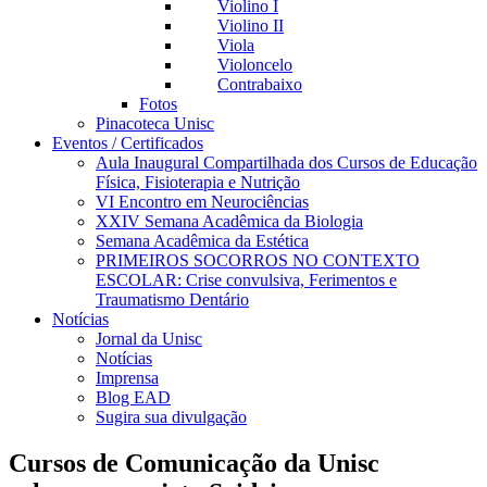
Violino I
Violino II
Viola
Violoncelo
Contrabaixo
Fotos
Pinacoteca Unisc
Eventos / Certificados
Aula Inaugural Compartilhada dos Cursos de Educação
Física, Fisioterapia e Nutrição
VI Encontro em Neurociências
XXIV Semana Acadêmica da Biologia
Semana Acadêmica da Estética
PRIMEIROS SOCORROS NO CONTEXTO
ESCOLAR: Crise convulsiva, Ferimentos e
Traumatismo Dentário
Notícias
Jornal da Unisc
Notícias
Imprensa
Blog EAD
Sugira sua divulgação
Cursos de Comunicação da Unisc