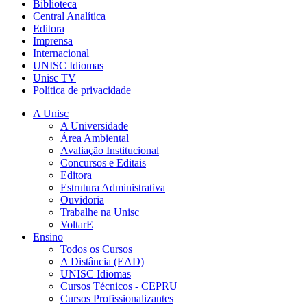
Biblioteca
Central Analítica
Editora
Imprensa
Internacional
UNISC Idiomas
Unisc TV
Política de privacidade
A Unisc
A Universidade
Área Ambiental
Avaliação Institucional
Concursos e Editais
Editora
Estrutura Administrativa
Ouvidoria
Trabalhe na Unisc
VoltarE
Ensino
Todos os Cursos
A Distância (EAD)
UNISC Idiomas
Cursos Técnicos - CEPRU
Cursos Profissionalizantes