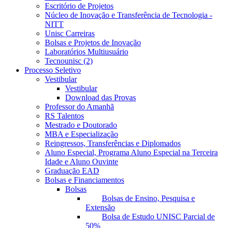
Escritório de Projetos
Núcleo de Inovação e Transferência de Tecnologia -
NITT
Unisc Carreiras
Bolsas e Projetos de Inovação
Laboratórios Multiusuário
Tecnounisc (2)
Processo Seletivo
Vestibular
Vestibular
Download das Provas
Professor do Amanhã
RS Talentos
Mestrado e Doutorado
MBA e Especialização
Reingressos, Transferências e Diplomados
Aluno Especial, Programa Aluno Especial na Terceira
Idade e Aluno Ouvinte
Graduação EAD
Bolsas e Financiamentos
Bolsas
Bolsas de Ensino, Pesquisa e
Extensão
Bolsa de Estudo UNISC Parcial de
50%