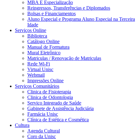
MBA E Especialização
Reingressos, Transferências e Diplomados
Bolsas e Financiamentos
Aluno Especial e Programa Aluno Especial na Terceira
Idade
Serviços Online
Biblioteca
Catálogo Online
Manual de Formatura
Mural Eletrônico
Matriculas / Renovação de Matriculas
Rede Wi-Fi
Virtual Unisc
Webmail
Impressões Online
Serviços Comunitários
Clinica de Fisioterapia
Clinica de Odontologia
Serviço Integrado de Saúde
Gabinete de Assistência Judiciária
Farmácia Unisc
Clínica de Estética e Cosmética
Cultura
Agenda Cultural
Coro da Unisc