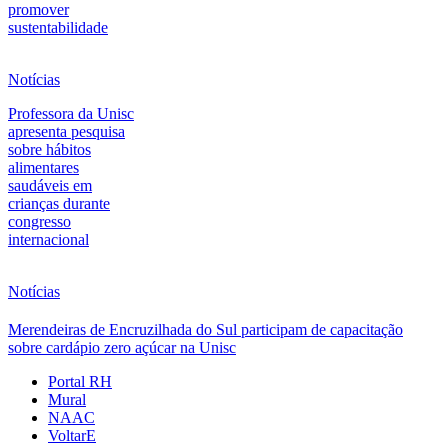
promover
sustentabilidade
Notícias
Professora da Unisc
apresenta pesquisa
sobre hábitos
alimentares
saudáveis em
crianças durante
congresso
internacional
Notícias
Merendeiras de Encruzilhada do Sul participam de capacitação
sobre cardápio zero açúcar na Unisc
Portal RH
Mural
NAAC
VoltarE