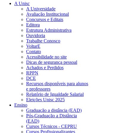
A Unisc
A Universidade
Avaliação Institucional
Concursos e Editais
Editora
Estrutura Administrativa
Ouvidoria
Trabalhe Conosco
VoltarE
Contato
Acessibilidade no site
Dicas de segurança pessoal
Achados e Perdidos
RPPN
DCE
Recursos disponíveis para alunos
e professores
Relatório de Igualdade Salarial
Eleições Unisc 2025
Ensino
Graduação a distância (EAD)
Pós-Graduação a Distância
(EAD)
Cursos Técnicos - CEPRU
Cursos Profissionalizantes