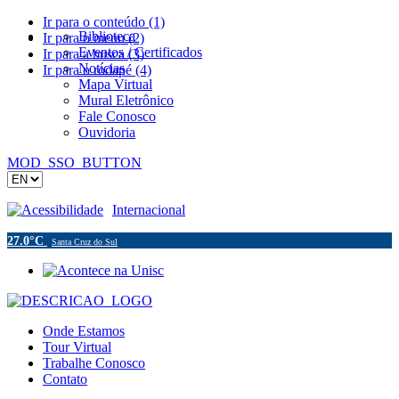
Ir para o conteúdo (1)
Biblioteca
Ir para o menu (2)
Eventos / Certificados
Ir para a busca (3)
Notícias
Ir para o rodapé (4)
Mapa Virtual
Mural Eletrônico
Fale Conosco
Ouvidoria
MOD_SSO_BUTTON
Acessibilidade
Internacional
27.0°C
Santa Cruz do Sul
Onde Estamos
Tour Virtual
Trabalhe Conosco
Contato