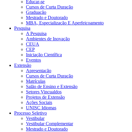
Educar-se
Cursos de Curta Duração
Graduação
Mestrado e Doutorado
MBA, Especialização E Aperfeiçoamento
Pesquisa
A Pesquisa
Ambientes de Inovação
CEUA
CEP
Iniciação Científica
Eventos
Extensão
Apresentação
Cursos de Curta Duração
Matrículas
Salão de Ensino e Extensão
Setores Vincualdos
Projetos de Extensão
Ações Sociais
UNISC Idiomas
Processo Seletivo
Vestibular
Vestibular Complementar
Mestrado e Doutorado