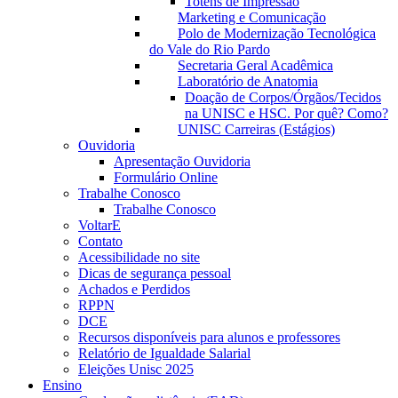
Totens de Impressão
Marketing e Comunicação
Polo de Modernização Tecnológica
do Vale do Rio Pardo
Secretaria Geral Acadêmica
Laboratório de Anatomia
Doação de Corpos/Órgãos/Tecidos
na UNISC e HSC. Por quê? Como?
UNISC Carreiras (Estágios)
Ouvidoria
Apresentação Ouvidoria
Formulário Online
Trabalhe Conosco
Trabalhe Conosco
VoltarE
Contato
Acessibilidade no site
Dicas de segurança pessoal
Achados e Perdidos
RPPN
DCE
Recursos disponíveis para alunos e professores
Relatório de Igualdade Salarial
Eleições Unisc 2025
Ensino