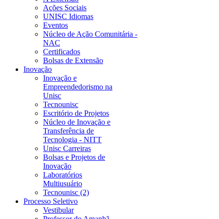
Ações Sociais
UNISC Idiomas
Eventos
Núcleo de Ação Comunitária -
NAC
Certificados
Bolsas de Extensão
Inovação
Inovação e
Empreendedorismo na
Unisc
Tecnounisc
Escritório de Projetos
Núcleo de Inovação e
Transferência de
Tecnologia - NITT
Unisc Carreiras
Bolsas e Projetos de
Inovação
Laboratórios
Multiusuário
Tecnounisc (2)
Processo Seletivo
Vestibular
Professor do Amanhã