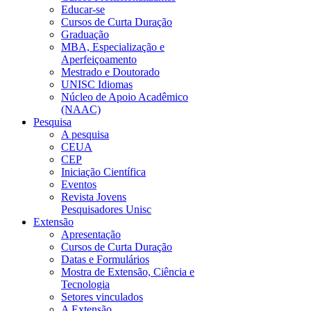
Educar-se
Cursos de Curta Duração
Graduação
MBA, Especialização e
Aperfeiçoamento
Mestrado e Doutorado
UNISC Idiomas
Núcleo de Apoio Acadêmico
(NAAC)
Pesquisa
A pesquisa
CEUA
CEP
Iniciação Científica
Eventos
Revista Jovens
Pesquisadores Unisc
Extensão
Apresentação
Cursos de Curta Duração
Datas e Formulários
Mostra de Extensão, Ciência e
Tecnologia
Setores vinculados
A Extensão