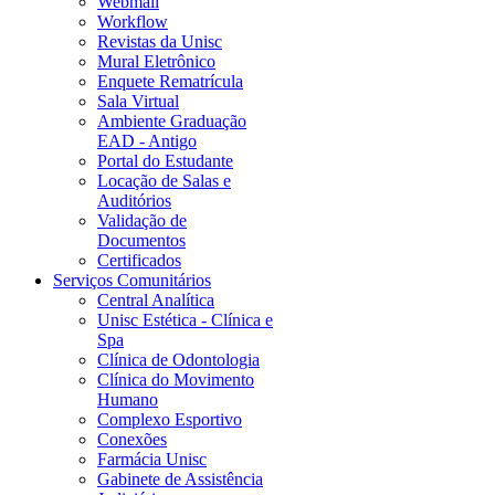
Webmail
Workflow
Revistas da Unisc
Mural Eletrônico
Enquete Rematrícula
Sala Virtual
Ambiente Graduação
EAD - Antigo
Portal do Estudante
Locação de Salas e
Auditórios
Validação de
Documentos
Certificados
Serviços Comunitários
Central Analítica
Unisc Estética - Clínica e
Spa
Clínica de Odontologia
Clínica do Movimento
Humano
Complexo Esportivo
Conexões
Farmácia Unisc
Gabinete de Assistência