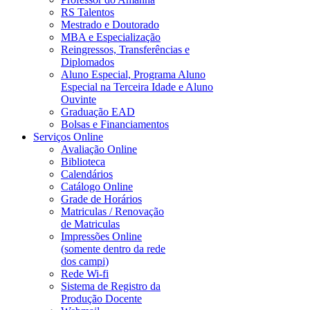
RS Talentos
Mestrado e Doutorado
MBA e Especialização
Reingressos, Transferências e
Diplomados
Aluno Especial, Programa Aluno
Especial na Terceira Idade e Aluno
Ouvinte
Graduação EAD
Bolsas e Financiamentos
Serviços Online
Avaliação Online
Biblioteca
Calendários
Catálogo Online
Grade de Horários
Matriculas / Renovação
de Matriculas
Impressões Online
(somente dentro da rede
dos campi)
Rede Wi-fi
Sistema de Registro da
Produção Docente