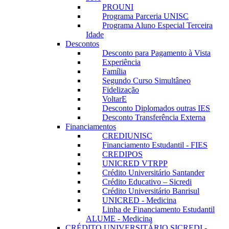
PROUNI
Programa Parceria UNISC
Programa Aluno Especial Terceira
Idade
Descontos
Desconto para Pagamento à Vista
Experiência
Família
Segundo Curso Simultâneo
Fidelização
VoltarE
Desconto Diplomados outras IES
Desconto Transferência Externa
Financiamentos
CREDIUNISC
Financiamento Estudantil - FIES
CREDIPOS
UNICRED VTRPP
Crédito Universitário Santander
Crédito Educativo – Sicredi
Crédito Universitário Banrisul
UNICRED - Medicina
Linha de Financiamento Estudantil
ALUME - Medicina
CRÉDITO UNIVERSITÁRIO SICREDI -