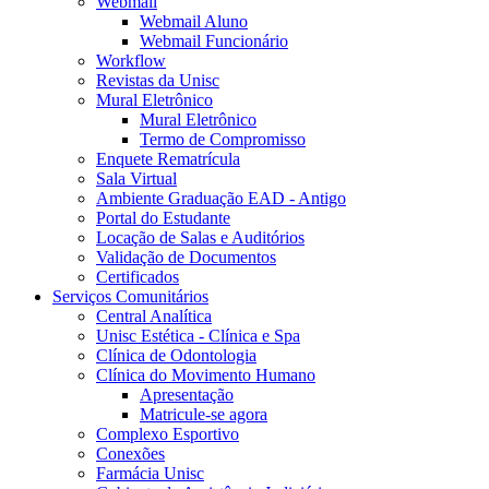
Webmail
Webmail Aluno
Webmail Funcionário
Workflow
Revistas da Unisc
Mural Eletrônico
Mural Eletrônico
Termo de Compromisso
Enquete Rematrícula
Sala Virtual
Ambiente Graduação EAD - Antigo
Portal do Estudante
Locação de Salas e Auditórios
Validação de Documentos
Certificados
Serviços Comunitários
Central Analítica
Unisc Estética - Clínica e Spa
Clínica de Odontologia
Clínica do Movimento Humano
Apresentação
Matricule-se agora
Complexo Esportivo
Conexões
Farmácia Unisc