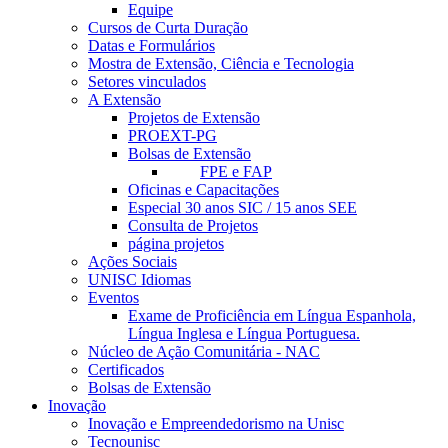
Equipe
Cursos de Curta Duração
Datas e Formulários
Mostra de Extensão, Ciência e Tecnologia
Setores vinculados
A Extensão
Projetos de Extensão
PROEXT-PG
Bolsas de Extensão
FPE e FAP
Oficinas e Capacitações
Especial 30 anos SIC / 15 anos SEE
Consulta de Projetos
página projetos
Ações Sociais
UNISC Idiomas
Eventos
Exame de Proficiência em Língua Espanhola,
Língua Inglesa e Língua Portuguesa.
Núcleo de Ação Comunitária - NAC
Certificados
Bolsas de Extensão
Inovação
Inovação e Empreendedorismo na Unisc
Tecnounisc