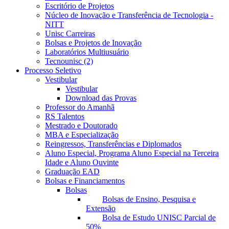
Escritório de Projetos
Núcleo de Inovação e Transferência de Tecnologia -
NITT
Unisc Carreiras
Bolsas e Projetos de Inovação
Laboratórios Multiusuário
Tecnounisc (2)
Processo Seletivo
Vestibular
Vestibular
Download das Provas
Professor do Amanhã
RS Talentos
Mestrado e Doutorado
MBA e Especialização
Reingressos, Transferências e Diplomados
Aluno Especial, Programa Aluno Especial na Terceira
Idade e Aluno Ouvinte
Graduação EAD
Bolsas e Financiamentos
Bolsas
Bolsas de Ensino, Pesquisa e
Extensão
Bolsa de Estudo UNISC Parcial de
50%