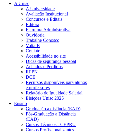
A Unisc
A Universidade
Avaliação Institucional
Concursos e Editais
Editora
Estrutura Administrativa
Ouvidoria
Trabalhe Conosco
VoltarE
Contato
Acessibilidade no site
Dicas de segurança pessoal
Achados e Perdidos
RPPN
DCE
Recursos disponíveis para alunos
e professores
Relatório de Igualdade Salarial
Eleições Unisc 2025
Ensino
Graduação a distância (EAD)
Pós-Graduação a Distância
(EAD)
Cursos Técnicos - CEPRU
Cursos Profissionalizantes