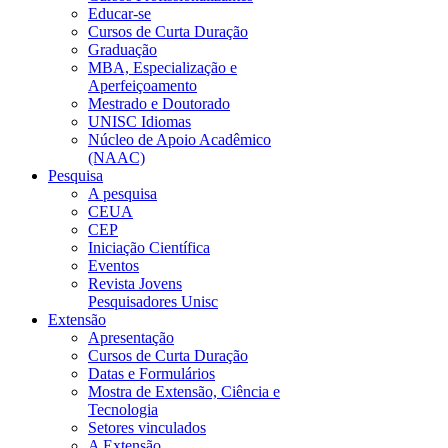
Educar-se
Cursos de Curta Duração
Graduação
MBA, Especialização e
Aperfeiçoamento
Mestrado e Doutorado
UNISC Idiomas
Núcleo de Apoio Acadêmico
(NAAC)
Pesquisa
A pesquisa
CEUA
CEP
Iniciação Científica
Eventos
Revista Jovens
Pesquisadores Unisc
Extensão
Apresentação
Cursos de Curta Duração
Datas e Formulários
Mostra de Extensão, Ciência e
Tecnologia
Setores vinculados
A Extensão