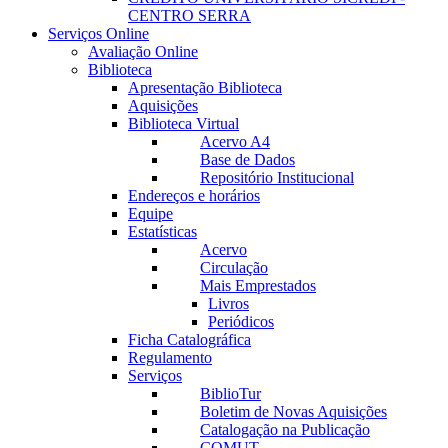
CENTRO SERRA
Serviços Online
Avaliação Online
Biblioteca
Apresentação Biblioteca
Aquisições
Biblioteca Virtual
Acervo A4
Base de Dados
Repositório Institucional
Endereços e horários
Equipe
Estatísticas
Acervo
Circulação
Mais Emprestados
Livros
Periódicos
Ficha Catalográfica
Regulamento
Serviços
BiblioTur
Boletim de Novas Aquisições
Catalogação na Publicação
COMUT