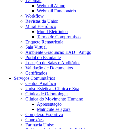
Webmail
Webmail Aluno
Webmail Funcionário
Workflow
Revistas da Unisc
Mural Eletrônico
Mural Eletrônico
Termo de Compromisso
Enquete Rematrícula
Sala Virtual
Ambiente Graduação EAD - Antigo
Portal do Estudante
Locação de Salas e Auditórios
Validação de Documentos
Certificados
Serviços Comunitários
Central Analítica
Unisc Estética - Clínica e Spa
Clínica de Odontologia
Clínica do Movimento Humano
Apresentação
Matricule-se agora
Complexo Esportivo
Conexões
Farmácia Unisc