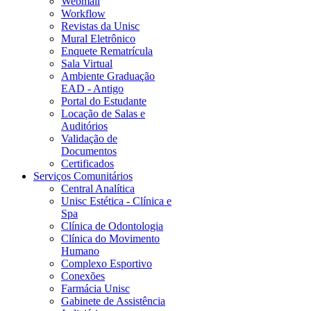
Webmail
Workflow
Revistas da Unisc
Mural Eletrônico
Enquete Rematrícula
Sala Virtual
Ambiente Graduação
EAD - Antigo
Portal do Estudante
Locação de Salas e
Auditórios
Validação de
Documentos
Certificados
Serviços Comunitários
Central Analítica
Unisc Estética - Clínica e
Spa
Clínica de Odontologia
Clínica do Movimento
Humano
Complexo Esportivo
Conexões
Farmácia Unisc
Gabinete de Assistência