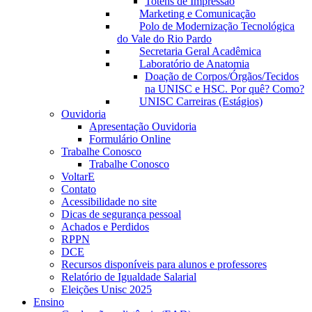
Totens de Impressão
Marketing e Comunicação
Polo de Modernização Tecnológica
do Vale do Rio Pardo
Secretaria Geral Acadêmica
Laboratório de Anatomia
Doação de Corpos/Órgãos/Tecidos
na UNISC e HSC. Por quê? Como?
UNISC Carreiras (Estágios)
Ouvidoria
Apresentação Ouvidoria
Formulário Online
Trabalhe Conosco
Trabalhe Conosco
VoltarE
Contato
Acessibilidade no site
Dicas de segurança pessoal
Achados e Perdidos
RPPN
DCE
Recursos disponíveis para alunos e professores
Relatório de Igualdade Salarial
Eleições Unisc 2025
Ensino