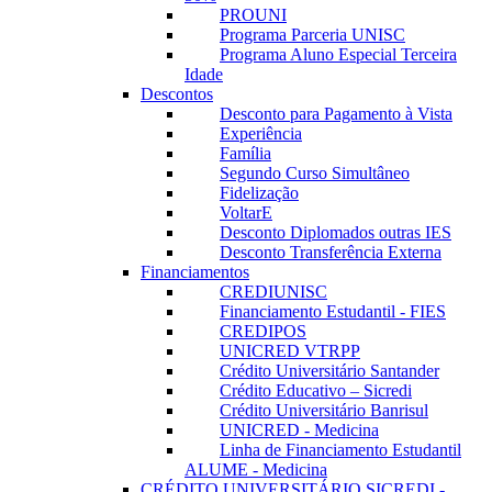
PROUNI
Programa Parceria UNISC
Programa Aluno Especial Terceira
Idade
Descontos
Desconto para Pagamento à Vista
Experiência
Família
Segundo Curso Simultâneo
Fidelização
VoltarE
Desconto Diplomados outras IES
Desconto Transferência Externa
Financiamentos
CREDIUNISC
Financiamento Estudantil - FIES
CREDIPOS
UNICRED VTRPP
Crédito Universitário Santander
Crédito Educativo – Sicredi
Crédito Universitário Banrisul
UNICRED - Medicina
Linha de Financiamento Estudantil
ALUME - Medicina
CRÉDITO UNIVERSITÁRIO SICREDI -