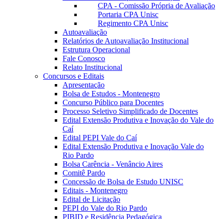
CPA - Comissão Própria de Avaliação
Portaria CPA Unisc
Regimento CPA Unisc
Autoavaliação
Relatórios de Autoavaliação Institucional
Estrutura Operacional
Fale Conosco
Relato Institucional
Concursos e Editais
Apresentação
Bolsa de Estudos - Montenegro
Concurso Público para Docentes
Processo Seletivo Simplificado de Docentes
Edital Extensão Produtiva e Inovação do Vale do
Caí
Edital PEPI Vale do Caí
Edital Extensão Produtiva e Inovação Vale do
Rio Pardo
Bolsa Carência - Venâncio Aires
Comitê Pardo
Concessão de Bolsa de Estudo UNISC
Editais - Montenegro
Edital de Licitação
PEPI do Vale do Rio Pardo
PIBID e Residência Pedagógica