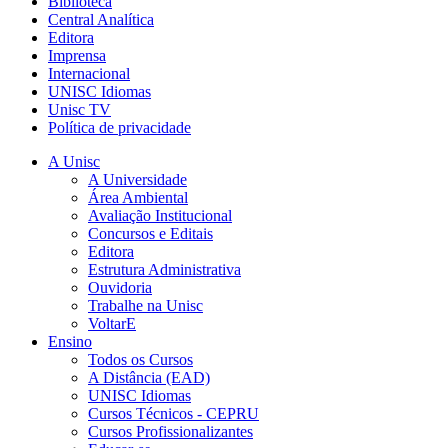
Biblioteca
Central Analítica
Editora
Imprensa
Internacional
UNISC Idiomas
Unisc TV
Política de privacidade
A Unisc
A Universidade
Área Ambiental
Avaliação Institucional
Concursos e Editais
Editora
Estrutura Administrativa
Ouvidoria
Trabalhe na Unisc
VoltarE
Ensino
Todos os Cursos
A Distância (EAD)
UNISC Idiomas
Cursos Técnicos - CEPRU
Cursos Profissionalizantes