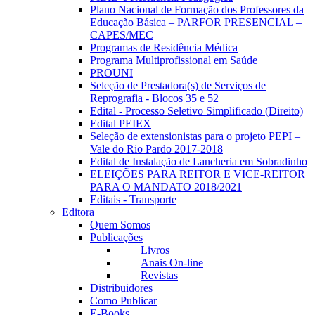
Plano Nacional de Formação dos Professores da
Educação Básica – PARFOR PRESENCIAL –
CAPES/MEC
Programas de Residência Médica
Programa Multiprofissional em Saúde
PROUNI
Seleção de Prestadora(s) de Serviços de
Reprografia - Blocos 35 e 52
Edital - Processo Seletivo Simplificado (Direito)
Edital PEIEX
Seleção de extensionistas para o projeto PEPI –
Vale do Rio Pardo 2017-2018
Edital de Instalação de Lancheria em Sobradinho
ELEIÇÕES PARA REITOR E VICE-REITOR
PARA O MANDATO 2018/2021
Editais - Transporte
Editora
Quem Somos
Publicações
Livros
Anais On-line
Revistas
Distribuidores
Como Publicar
E-Books