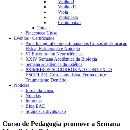
Violino I
Violino II
Viola
Violoncelo
Contrabaixo
Fotos
Pinacoteca Unisc
Eventos / Certificados
Aula Inaugural Compartilhada dos Cursos de Educação
Física, Fisioterapia e Nutrição
VI Encontro em Neurociências
XXIV Semana Acadêmica da Biologia
Semana Acadêmica da Estética
PRIMEIROS SOCORROS NO CONTEXTO
ESCOLAR: Crise convulsiva, Ferimentos e
Traumatismo Dentário
Notícias
Jornal da Unisc
Notícias
Imprensa
Blog EAD
Sugira sua divulgação
Curso de Pedagogia promove a Semana