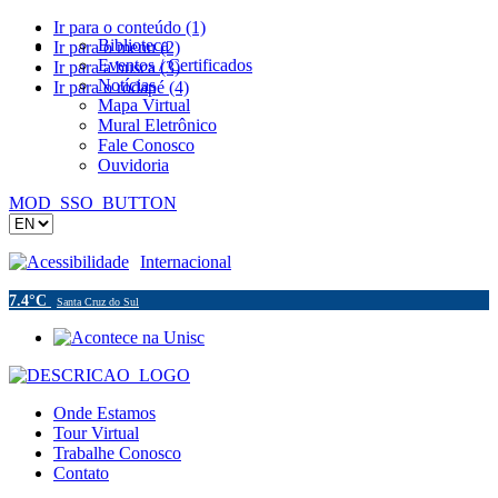
Ir para o conteúdo (1)
Biblioteca
Ir para o menu (2)
Eventos / Certificados
Ir para a busca (3)
Notícias
Ir para o rodapé (4)
Mapa Virtual
Mural Eletrônico
Fale Conosco
Ouvidoria
MOD_SSO_BUTTON
Acessibilidade
Internacional
7.4°C
Santa Cruz do Sul
Onde Estamos
Tour Virtual
Trabalhe Conosco
Contato