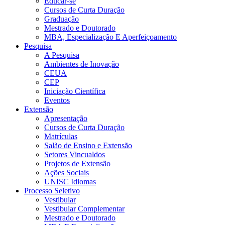
Educar-se
Cursos de Curta Duração
Graduação
Mestrado e Doutorado
MBA, Especialização E Aperfeiçoamento
Pesquisa
A Pesquisa
Ambientes de Inovação
CEUA
CEP
Iniciação Científica
Eventos
Extensão
Apresentação
Cursos de Curta Duração
Matrículas
Salão de Ensino e Extensão
Setores Vincualdos
Projetos de Extensão
Ações Sociais
UNISC Idiomas
Processo Seletivo
Vestibular
Vestibular Complementar
Mestrado e Doutorado