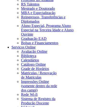
RS Talentos
Mestrado e Doutorado
MBA e Especialização
Reingressos, Transferências e
Diplomados
Aluno Especial, Programa Aluno
Especial na Terceira Idade e Aluno
Ouvinte
Graduação EAD
Bolsas e Financiamentos
Serviços Online
Avaliação Online
Biblioteca
Calendários
Catálogo Online
Grade de Horários
Matriculas / Renovação
de Matriculas
Impressões Online
(somente dentro da rede
dos campi)
Rede Wi-fi
Sistema de Registro da
Produção Docente