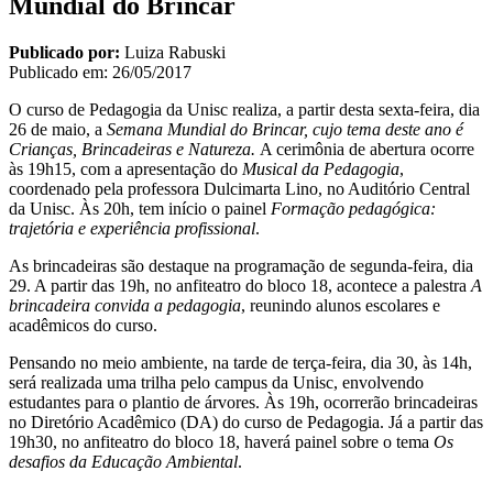
Mundial do Brincar
Publicado por:
Luiza Rabuski
Publicado em:
26/05/2017
O curso de Pedagogia da Unisc realiza, a partir desta sexta-feira, dia
26 de maio, a
Semana Mundial do Brincar
,
cujo tema deste ano é
Crianças, Brincadeiras e Natureza.
A cerimônia de abertura ocorre
às 19h15, com a apresentação do
Musical da Pedagogia
,
coordenado pela professora Dulcimarta Lino, no Auditório Central
da Unisc. Às 20h, tem início o painel
Formação pedagógica:
trajetória e experiência profissional
.
As brincadeiras são destaque na programação de segunda-feira, dia
29. A partir das 19h, no anfiteatro do bloco 18, acontece a palestra
A
brincadeira convida a pedagogia
, reunindo alunos escolares e
acadêmicos do curso.
Pensando no meio ambiente, na tarde de terça-feira, dia 30, às 14h,
será realizada uma trilha pelo campus da Unisc, envolvendo
estudantes para o plantio de árvores. Às 19h, ocorrerão brincadeiras
no Diretório Acadêmico (DA) do curso de Pedagogia. Já a partir das
19h30, no anfiteatro do bloco 18, haverá painel sobre o tema
Os
desafios da Educação Ambiental
.