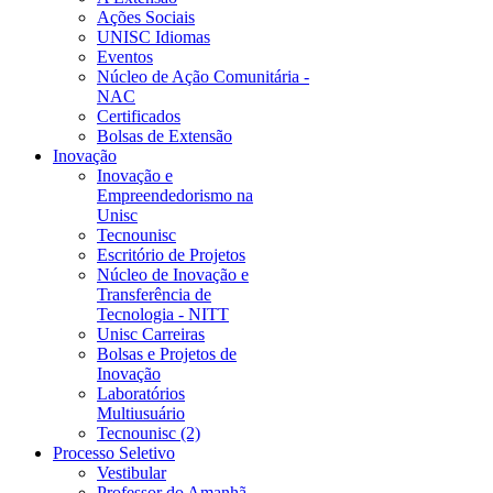
Ações Sociais
UNISC Idiomas
Eventos
Núcleo de Ação Comunitária -
NAC
Certificados
Bolsas de Extensão
Inovação
Inovação e
Empreendedorismo na
Unisc
Tecnounisc
Escritório de Projetos
Núcleo de Inovação e
Transferência de
Tecnologia - NITT
Unisc Carreiras
Bolsas e Projetos de
Inovação
Laboratórios
Multiusuário
Tecnounisc (2)
Processo Seletivo
Vestibular
Professor do Amanhã