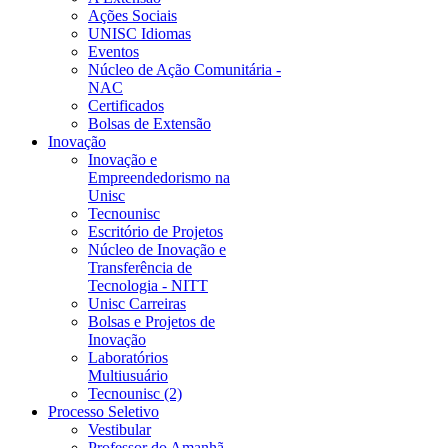
Ações Sociais
UNISC Idiomas
Eventos
Núcleo de Ação Comunitária -
NAC
Certificados
Bolsas de Extensão
Inovação
Inovação e
Empreendedorismo na
Unisc
Tecnounisc
Escritório de Projetos
Núcleo de Inovação e
Transferência de
Tecnologia - NITT
Unisc Carreiras
Bolsas e Projetos de
Inovação
Laboratórios
Multiusuário
Tecnounisc (2)
Processo Seletivo
Vestibular
Professor do Amanhã