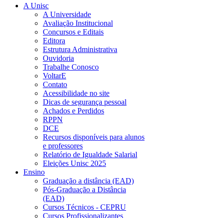
A Unisc
A Universidade
Avaliação Institucional
Concursos e Editais
Editora
Estrutura Administrativa
Ouvidoria
Trabalhe Conosco
VoltarE
Contato
Acessibilidade no site
Dicas de segurança pessoal
Achados e Perdidos
RPPN
DCE
Recursos disponíveis para alunos
e professores
Relatório de Igualdade Salarial
Eleições Unisc 2025
Ensino
Graduação a distância (EAD)
Pós-Graduação a Distância
(EAD)
Cursos Técnicos - CEPRU
Cursos Profissionalizantes