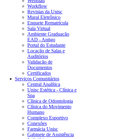
Webmail
Workflow
Revistas da Unisc
Mural Eletrônico
Enquete Rematrícula
Sala Virtual
Ambiente Graduação
EAD - Antigo
Portal do Estudante
Locação de Salas e
Auditórios
Validação de
Documentos
Certificados
Serviços Comunitários
Central Analítica
Unisc Estética - Clínica e
Spa
Clínica de Odontologia
Clínica do Movimento
Humano
Complexo Esportivo
Conexões
Farmácia Unisc
Gabinete de Assistência