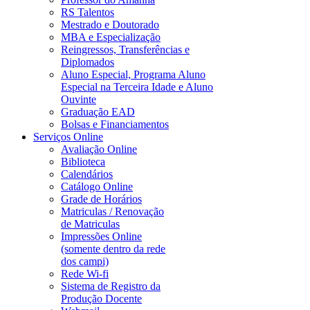
RS Talentos
Mestrado e Doutorado
MBA e Especialização
Reingressos, Transferências e
Diplomados
Aluno Especial, Programa Aluno
Especial na Terceira Idade e Aluno
Ouvinte
Graduação EAD
Bolsas e Financiamentos
Serviços Online
Avaliação Online
Biblioteca
Calendários
Catálogo Online
Grade de Horários
Matriculas / Renovação
de Matriculas
Impressões Online
(somente dentro da rede
dos campi)
Rede Wi-fi
Sistema de Registro da
Produção Docente