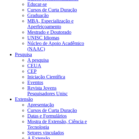
Educar-se
Cursos de Curta Duração
Graduação
MBA, Especialização e
Aperfeiçoamento
Mestrado e Doutorado
UNISC Idiomas
Núcleo de Apoio Acadêmico
(NAAC)
Pesquisa
A pesquisa
CEUA
CEP
Iniciação Científica
Eventos
Revista Jovens
Pesquisadores Unisc
Extensão
Apresentação
Cursos de Curta Duração
Datas e Formulários
Mostra de Extensão, Ciência e
Tecnologia
Setores vinculados
A Extensão