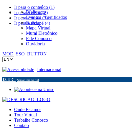
Ir para o conteúdo (1)
Biblioteca
Ir para o menu (2)
Eventos / Certificados
Ir para a busca (3)
Notícias
Ir para o rodapé (4)
Mapa Virtual
Mural Eletrônico
Fale Conosco
Ouvidoria
MOD_SSO_BUTTON
Acessibilidade
Internacional
13.4°C
Santa Cruz do Sul
Onde Estamos
Tour Virtual
Trabalhe Conosco
Contato