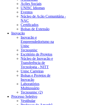
Ações Sociais
UNISC Idiomas
Eventos
Núcleo de Ação Comunitária -
NAC
Certificados
Bolsas de Extensão
Inovação
Inovação e
Empreendedorismo na
Unisc
Tecnounisc
Escritório de Projetos
Núcleo de Inovação e
Transferência de
Tecnologia - NITT
Unisc Carreiras
Bolsas e Projetos de
Inovação
Laboratórios
Multiusuário
Tecnounisc (2)
Processo Seletivo
Vestibular
Professor do Amanhã