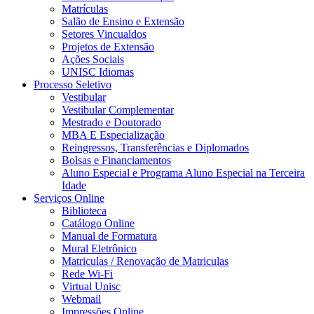
Matrículas
Salão de Ensino e Extensão
Setores Vincualdos
Projetos de Extensão
Ações Sociais
UNISC Idiomas
Processo Seletivo
Vestibular
Vestibular Complementar
Mestrado e Doutorado
MBA E Especialização
Reingressos, Transferências e Diplomados
Bolsas e Financiamentos
Aluno Especial e Programa Aluno Especial na Terceira
Idade
Serviços Online
Biblioteca
Catálogo Online
Manual de Formatura
Mural Eletrônico
Matriculas / Renovação de Matriculas
Rede Wi-Fi
Virtual Unisc
Webmail
Impressões Online