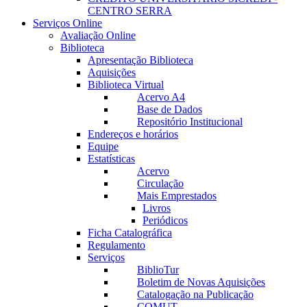
CENTRO SERRA
Serviços Online
Avaliação Online
Biblioteca
Apresentação Biblioteca
Aquisições
Biblioteca Virtual
Acervo A4
Base de Dados
Repositório Institucional
Endereços e horários
Equipe
Estatísticas
Acervo
Circulação
Mais Emprestados
Livros
Periódicos
Ficha Catalográfica
Regulamento
Serviços
BiblioTur
Boletim de Novas Aquisições
Catalogação na Publicação
COMUT