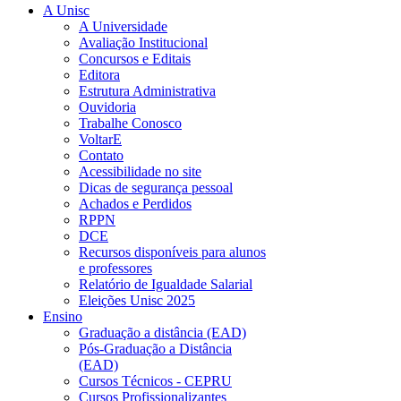
A Unisc
A Universidade
Avaliação Institucional
Concursos e Editais
Editora
Estrutura Administrativa
Ouvidoria
Trabalhe Conosco
VoltarE
Contato
Acessibilidade no site
Dicas de segurança pessoal
Achados e Perdidos
RPPN
DCE
Recursos disponíveis para alunos
e professores
Relatório de Igualdade Salarial
Eleições Unisc 2025
Ensino
Graduação a distância (EAD)
Pós-Graduação a Distância
(EAD)
Cursos Técnicos - CEPRU
Cursos Profissionalizantes