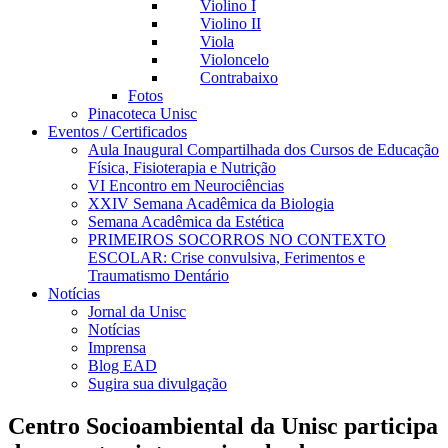
Violino I
Violino II
Viola
Violoncelo
Contrabaixo
Fotos
Pinacoteca Unisc
Eventos / Certificados
Aula Inaugural Compartilhada dos Cursos de Educação
Física, Fisioterapia e Nutrição
VI Encontro em Neurociências
XXIV Semana Acadêmica da Biologia
Semana Acadêmica da Estética
PRIMEIROS SOCORROS NO CONTEXTO
ESCOLAR: Crise convulsiva, Ferimentos e
Traumatismo Dentário
Notícias
Jornal da Unisc
Notícias
Imprensa
Blog EAD
Sugira sua divulgação
Centro Socioambiental da Unisc participa