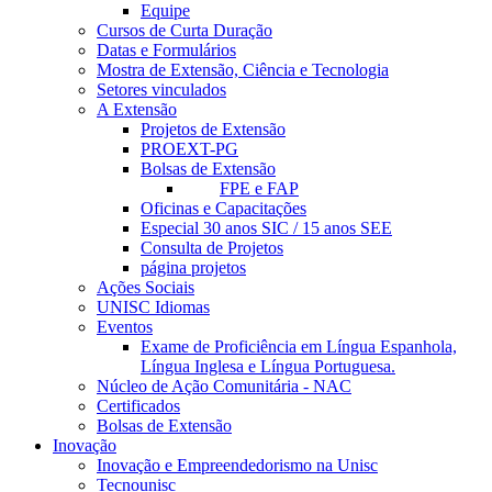
Equipe
Cursos de Curta Duração
Datas e Formulários
Mostra de Extensão, Ciência e Tecnologia
Setores vinculados
A Extensão
Projetos de Extensão
PROEXT-PG
Bolsas de Extensão
FPE e FAP
Oficinas e Capacitações
Especial 30 anos SIC / 15 anos SEE
Consulta de Projetos
página projetos
Ações Sociais
UNISC Idiomas
Eventos
Exame de Proficiência em Língua Espanhola,
Língua Inglesa e Língua Portuguesa.
Núcleo de Ação Comunitária - NAC
Certificados
Bolsas de Extensão
Inovação
Inovação e Empreendedorismo na Unisc
Tecnounisc