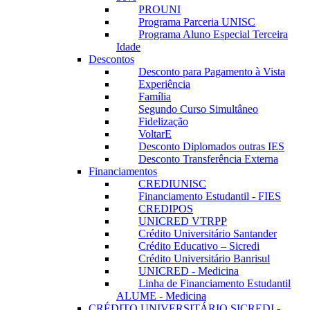
PROUNI
Programa Parceria UNISC
Programa Aluno Especial Terceira
Idade
Descontos
Desconto para Pagamento à Vista
Experiência
Família
Segundo Curso Simultâneo
Fidelização
VoltarE
Desconto Diplomados outras IES
Desconto Transferência Externa
Financiamentos
CREDIUNISC
Financiamento Estudantil - FIES
CREDIPOS
UNICRED VTRPP
Crédito Universitário Santander
Crédito Educativo – Sicredi
Crédito Universitário Banrisul
UNICRED - Medicina
Linha de Financiamento Estudantil
ALUME - Medicina
CRÉDITO UNIVERSITÁRIO SICREDI -