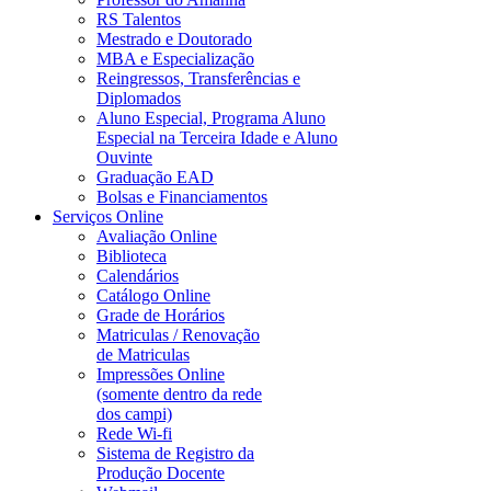
RS Talentos
Mestrado e Doutorado
MBA e Especialização
Reingressos, Transferências e
Diplomados
Aluno Especial, Programa Aluno
Especial na Terceira Idade e Aluno
Ouvinte
Graduação EAD
Bolsas e Financiamentos
Serviços Online
Avaliação Online
Biblioteca
Calendários
Catálogo Online
Grade de Horários
Matriculas / Renovação
de Matriculas
Impressões Online
(somente dentro da rede
dos campi)
Rede Wi-fi
Sistema de Registro da
Produção Docente