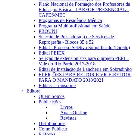
Plano Nacional de Formação dos Professores da
Educação Básica – PARFOR PRESENCIAL –
CAPES/MEC
Programas de Residência Médica
Programa Multiprofissional em Saúde
PROUNI
Seleção de Prestadora(s) de Serviços de
Reprografia - Blocos 35 e 52
Edital - Processo Seletivo Simplificado (Direito)
Edital PEIEX
Seleção de extensionistas para o projeto PEPI –
Vale do Rio Pardo 2017-2018
Edital de Instalação de Lancheria em Sobradinho
ELEIÇÕES PARA REITOR E VICE-REITOR
PARA O MANDATO 2018/2021
Editais - Transporte
Editora
Quem Somos
Publicações
Livros
Anais On-line
Revistas
Distribuidores
Como Publicar
E-Books