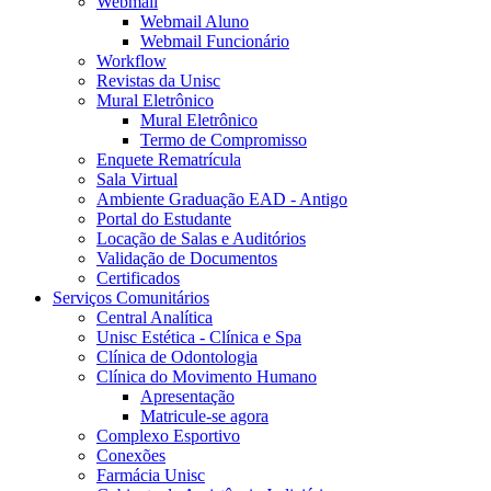
Webmail
Webmail Aluno
Webmail Funcionário
Workflow
Revistas da Unisc
Mural Eletrônico
Mural Eletrônico
Termo de Compromisso
Enquete Rematrícula
Sala Virtual
Ambiente Graduação EAD - Antigo
Portal do Estudante
Locação de Salas e Auditórios
Validação de Documentos
Certificados
Serviços Comunitários
Central Analítica
Unisc Estética - Clínica e Spa
Clínica de Odontologia
Clínica do Movimento Humano
Apresentação
Matricule-se agora
Complexo Esportivo
Conexões
Farmácia Unisc