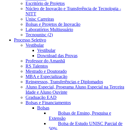
Escritório de Projetos
Núcleo de Inovação e Transferência de Tecnologia -
NITT
Unisc Carreiras
Bolsas e Projetos de Inovação
Laboratórios Multiusuário
Tecnounisc (2)
Processo Seletivo
Vestibular
Vestibular
Download das Provas
Professor do Amanhã
RS Talentos
Mestrado e Doutorado
MBA e Especialização
Reingressos, Transferências e Diplomados
Aluno Especial, Programa Aluno Especial na Terceira
Idade e Aluno Ouvinte
Graduação EAD
Bolsas e Financiamentos
Bolsas
Bolsas de Ensino, Pesquisa e
Extensão
Bolsa de Estudo UNISC Parcial de
50%