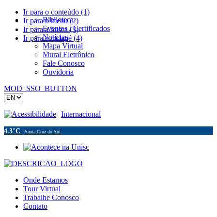
Ir para o conteúdo (1)
Biblioteca
Ir para o menu (2)
Eventos / Certificados
Ir para a busca (3)
Notícias
Ir para o rodapé (4)
Mapa Virtual
Mural Eletrônico
Fale Conosco
Ouvidoria
MOD_SSO_BUTTON
Acessibilidade
Internacional
4.3°C
Santa Cruz do Sul
Onde Estamos
Tour Virtual
Trabalhe Conosco
Contato