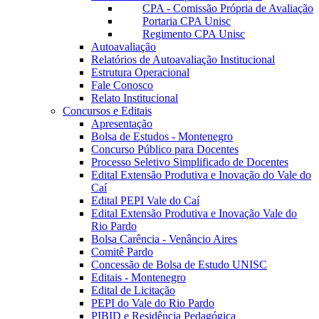
CPA - Comissão Própria de Avaliação
Portaria CPA Unisc
Regimento CPA Unisc
Autoavaliação
Relatórios de Autoavaliação Institucional
Estrutura Operacional
Fale Conosco
Relato Institucional
Concursos e Editais
Apresentação
Bolsa de Estudos - Montenegro
Concurso Público para Docentes
Processo Seletivo Simplificado de Docentes
Edital Extensão Produtiva e Inovação do Vale do
Caí
Edital PEPI Vale do Caí
Edital Extensão Produtiva e Inovação Vale do
Rio Pardo
Bolsa Carência - Venâncio Aires
Comitê Pardo
Concessão de Bolsa de Estudo UNISC
Editais - Montenegro
Edital de Licitação
PEPI do Vale do Rio Pardo
PIBID e Residência Pedagógica