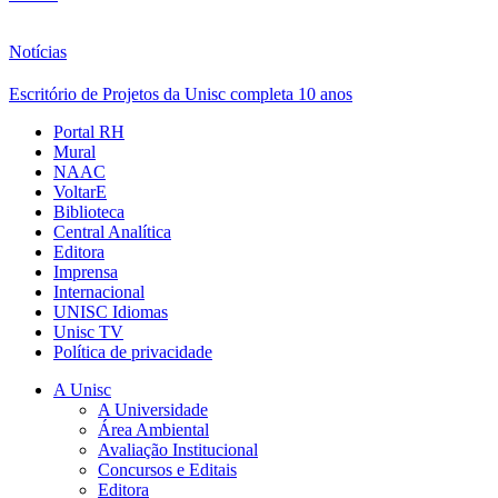
Notícias
Escritório de Projetos da Unisc completa 10 anos
Portal RH
Mural
NAAC
VoltarE
Biblioteca
Central Analítica
Editora
Imprensa
Internacional
UNISC Idiomas
Unisc TV
Política de privacidade
A Unisc
A Universidade
Área Ambiental
Avaliação Institucional
Concursos e Editais
Editora