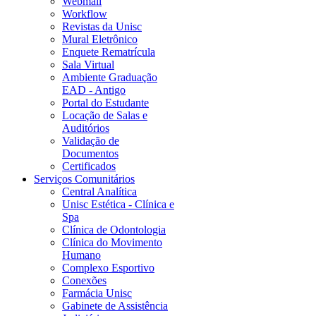
Webmail
Workflow
Revistas da Unisc
Mural Eletrônico
Enquete Rematrícula
Sala Virtual
Ambiente Graduação
EAD - Antigo
Portal do Estudante
Locação de Salas e
Auditórios
Validação de
Documentos
Certificados
Serviços Comunitários
Central Analítica
Unisc Estética - Clínica e
Spa
Clínica de Odontologia
Clínica do Movimento
Humano
Complexo Esportivo
Conexões
Farmácia Unisc
Gabinete de Assistência