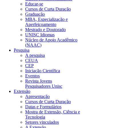
Educar-se
Cursos de Curta Duração
Graduação
MBA, Especialização e
Aperfeiçoamento
Mestrado e Doutorado
UNISC Idiomas
Núcleo de Apoio Acadêmico
(NAAC)
Pesquisa
A pesquisa
CEUA
CEP
Iniciação Científica
Eventos
Revista Jovens
Pesquisadores Unisc
Extensão
Apresentação
Cursos de Curta Duração
Datas e Formulários
Mostra de Extensão, Ciência e
Tecnologia
Setores vinculados
A Extensão