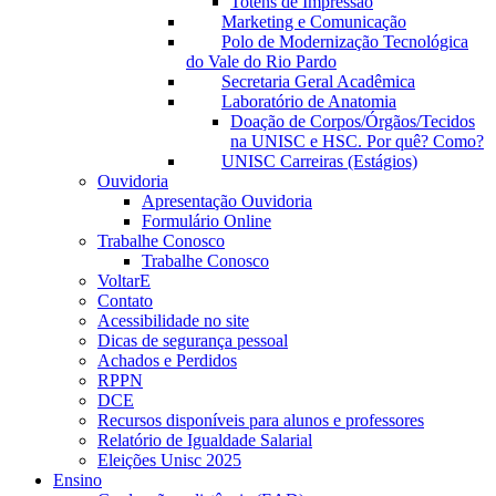
Totens de Impressão
Marketing e Comunicação
Polo de Modernização Tecnológica
do Vale do Rio Pardo
Secretaria Geral Acadêmica
Laboratório de Anatomia
Doação de Corpos/Órgãos/Tecidos
na UNISC e HSC. Por quê? Como?
UNISC Carreiras (Estágios)
Ouvidoria
Apresentação Ouvidoria
Formulário Online
Trabalhe Conosco
Trabalhe Conosco
VoltarE
Contato
Acessibilidade no site
Dicas de segurança pessoal
Achados e Perdidos
RPPN
DCE
Recursos disponíveis para alunos e professores
Relatório de Igualdade Salarial
Eleições Unisc 2025
Ensino