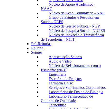
Núcleo de Apoio Acadêmico –
NAAC
Núcleo de Ação Comunitária - NAC
Grupo de Estudos e Pesquisa em
Saúde - GEPS
Núcleo de Gestão Pública - NGP
Núcleo de Pesquisa Social - NUPES
Núcleo de Inovação e Transferência
de Tecnologia - NITT
Pró-Reitorias
Reitoria
Setores
Apresentação Setores
Áudio e Vídeo
Núcleo de Relacionamento com o
Estudante (NRE)
Engenharia
Escritório de Projetos
Farmácia Unisc
Serviços e Suprimentos Corporativos
Laboratórios de Ensino de Biologia
Laboratório Farmacêutico de
Controle de Qualidade
Tecnounisc