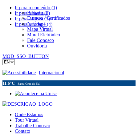
Ir para o conteúdo (1)
Biblioteca
Ir para o menu (2)
Eventos / Certificados
Ir para a busca (3)
Notícias
Ir para o rodapé (4)
Mapa Virtual
Mural Eletrônico
Fale Conosco
Ouvidoria
MOD_SSO_BUTTON
Acessibilidade
Internacional
11.6°C
Santa Cruz do Sul
Onde Estamos
Tour Virtual
Trabalhe Conosco
Contato