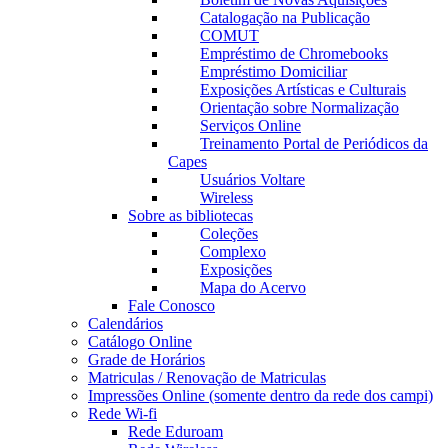
Catalogação na Publicação
COMUT
Empréstimo de Chromebooks
Empréstimo Domiciliar
Exposições Artísticas e Culturais
Orientação sobre Normalização
Serviços Online
Treinamento Portal de Periódicos da
Capes
Usuários Voltare
Wireless
Sobre as bibliotecas
Coleções
Complexo
Exposições
Mapa do Acervo
Fale Conosco
Calendários
Catálogo Online
Grade de Horários
Matriculas / Renovação de Matriculas
Impressões Online (somente dentro da rede dos campi)
Rede Wi-fi
Rede Eduroam