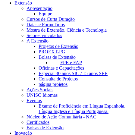
Extensão
Apresentação
Equipe
Cursos de Curta Duração
Datas e Formulários
Mostra de Extensão, Ciência e Tecnologia
Setores vinculados
A Extensão
Projetos de Extensão
PROEXT-PG
Bolsas de Extensão
FPE e FAP
Oficinas e Capacitações
Especial 30 anos SIC / 15 anos SEE
Consulta de Projetos
página projetos
Ações Sociais
UNISC Idiomas
Eventos
Exame de Proficiência em Língua Espanhola,
Língua Inglesa e Língua Portuguesa.
Núcleo de Ação Comunitária - NAC
Certificados
Bolsas de Extensão
Inovação