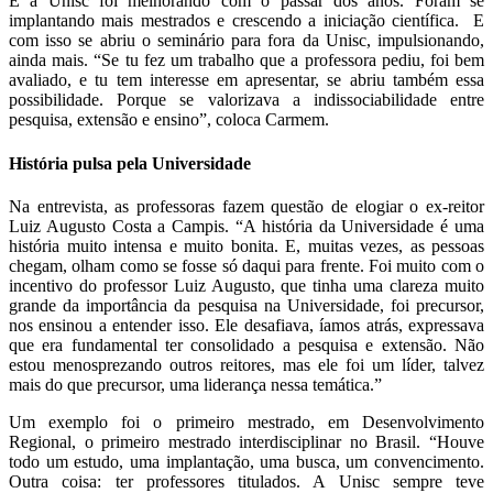
E a Unisc foi melhorando com o passar dos anos. Foram se
implantando mais mestrados e crescendo a iniciação científica. E
com isso se abriu o seminário para fora da Unisc, impulsionando,
ainda mais. “Se tu fez um trabalho que a professora pediu, foi bem
avaliado, e tu tem interesse em apresentar, se abriu também essa
possibilidade. Porque se valorizava a indissociabilidade entre
pesquisa, extensão e ensino”, coloca Carmem.
História pulsa pela Universidade
Na entrevista, as professoras fazem questão de elogiar o ex-reitor
Luiz Augusto Costa a Campis. “A história da Universidade é uma
história muito intensa e muito bonita. E, muitas vezes, as pessoas
chegam, olham como se fosse só daqui para frente. Foi muito com o
incentivo do professor Luiz Augusto, que tinha uma clareza muito
grande da importância da pesquisa na Universidade, foi precursor,
nos ensinou a entender isso. Ele desafiava, íamos atrás, expressava
que era fundamental ter consolidado a pesquisa e extensão. Não
estou menosprezando outros reitores, mas ele foi um líder, talvez
mais do que precursor, uma liderança nessa temática.”
Um exemplo foi o primeiro mestrado, em Desenvolvimento
Regional, o primeiro mestrado interdisciplinar no Brasil. “Houve
todo um estudo, uma implantação, uma busca, um convencimento.
Outra coisa: ter professores titulados. A Unisc sempre teve