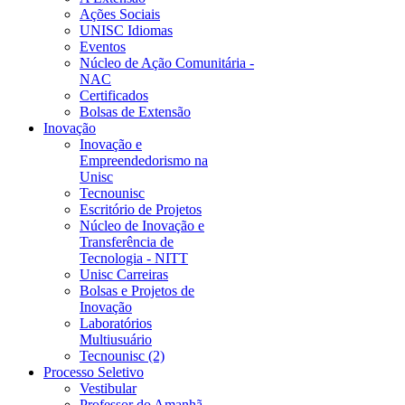
Ações Sociais
UNISC Idiomas
Eventos
Núcleo de Ação Comunitária -
NAC
Certificados
Bolsas de Extensão
Inovação
Inovação e
Empreendedorismo na
Unisc
Tecnounisc
Escritório de Projetos
Núcleo de Inovação e
Transferência de
Tecnologia - NITT
Unisc Carreiras
Bolsas e Projetos de
Inovação
Laboratórios
Multiusuário
Tecnounisc (2)
Processo Seletivo
Vestibular
Professor do Amanhã