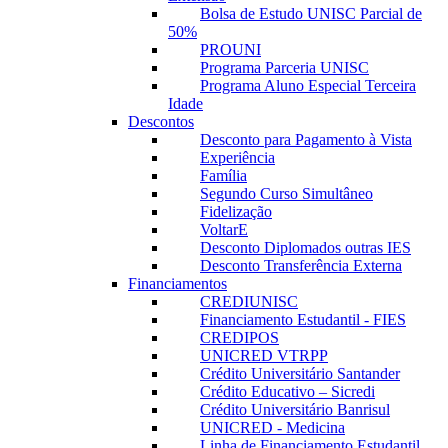
Bolsa de Estudo UNISC Parcial de
50%
PROUNI
Programa Parceria UNISC
Programa Aluno Especial Terceira
Idade
Descontos
Desconto para Pagamento à Vista
Experiência
Família
Segundo Curso Simultâneo
Fidelização
VoltarE
Desconto Diplomados outras IES
Desconto Transferência Externa
Financiamentos
CREDIUNISC
Financiamento Estudantil - FIES
CREDIPOS
UNICRED VTRPP
Crédito Universitário Santander
Crédito Educativo – Sicredi
Crédito Universitário Banrisul
UNICRED - Medicina
Linha de Financiamento Estudantil