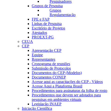
Pesquisadores
Grupos de Pesquisa
Grupos
Regulamentação
FPE e FAP
Linhas de Pesquisa
Escritório de Projetos
Atestados
PROEXT-PG
CEUA
CEP
Apresentação CEP
Equipe
Representantes
Cronograma de reuniões
Submissão de Protocolos
Documentos do CEP (Modelos)
Documentos CONEP
Acesse aqui as capacitações do CEP - Vídeos
Acesse Aqui a Plataforma Brasil
Procedimentos para assinaturas da folha de rosto
Procedimentos que devem ser adotados para
pesquisas em ambientes virtuais
Legislação INAEP
Iniciação Científica