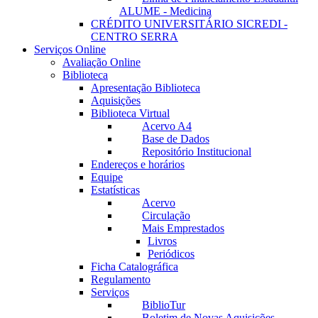
ALUME - Medicina
CRÉDITO UNIVERSITÁRIO SICREDI -
CENTRO SERRA
Serviços Online
Avaliação Online
Biblioteca
Apresentação Biblioteca
Aquisições
Biblioteca Virtual
Acervo A4
Base de Dados
Repositório Institucional
Endereços e horários
Equipe
Estatísticas
Acervo
Circulação
Mais Emprestados
Livros
Periódicos
Ficha Catalográfica
Regulamento
Serviços
BiblioTur
Boletim de Novas Aquisições