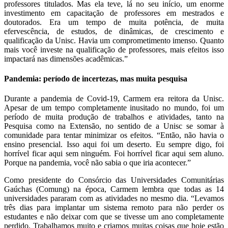
professores titulados. Mas ela teve, lá no seu início, um enorme
investimento em capacitação de professores em mestrados e
doutorados. Era um tempo de muita potência, de muita
efervescência, de estudos, de dinâmicas, de crescimento e
qualificação da Unisc. Havia um comprometimento imenso. Quanto
mais você investe na qualificação de professores, mais efeitos isso
impactará nas dimensões acadêmicas.”
Pandemia: período de incertezas, mas muita pesquisa
Durante a pandemia de Covid-19, Carmem era reitora da Unisc.
Apesar de um tempo completamente inusitado no mundo, foi um
período de muita produção de trabalhos e atividades, tanto na
Pesquisa como na Extensão, no sentido de a Unisc se somar à
comunidade para tentar minimizar os efeitos. “Então, não havia o
ensino presencial. Isso aqui foi um deserto. Eu sempre digo, foi
horrível ficar aqui sem ninguém. Foi horrível ficar aqui sem aluno.
Porque na pandemia, você não sabia o que iria acontecer.”
Como presidente do Consórcio das Universidades Comunitárias
Gaúchas (Comung) na época, Carmem lembra que todas as 14
universidades pararam com as atividades no mesmo dia. “Levamos
três dias para implantar um sistema remoto para não perder os
estudantes e não deixar com que se tivesse um ano completamente
perdido. Trabalhamos muito e criamos muitas coisas que hoje estão