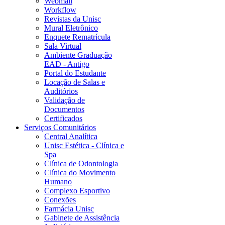
Webmail
Workflow
Revistas da Unisc
Mural Eletrônico
Enquete Rematrícula
Sala Virtual
Ambiente Graduação
EAD - Antigo
Portal do Estudante
Locação de Salas e
Auditórios
Validação de
Documentos
Certificados
Serviços Comunitários
Central Analítica
Unisc Estética - Clínica e
Spa
Clínica de Odontologia
Clínica do Movimento
Humano
Complexo Esportivo
Conexões
Farmácia Unisc
Gabinete de Assistência