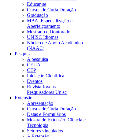
Educar-se
Cursos de Curta Duração
Graduação
MBA, Especialização e
Aperfeiçoamento
Mestrado e Doutorado
UNISC Idiomas
Núcleo de Apoio Acadêmico
(NAAC)
Pesquisa
A pesquisa
CEUA
CEP
Iniciação Científica
Eventos
Revista Jovens
Pesquisadores Unisc
Extensão
Apresentação
Cursos de Curta Duração
Datas e Formulários
Mostra de Extensão, Ciência e
Tecnologia
Setores vinculados
A Extensão