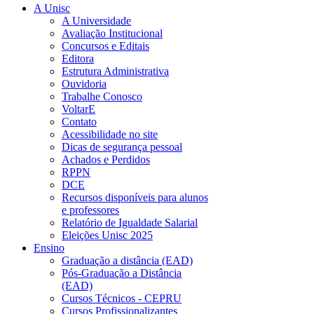
A Unisc
A Universidade
Avaliação Institucional
Concursos e Editais
Editora
Estrutura Administrativa
Ouvidoria
Trabalhe Conosco
VoltarE
Contato
Acessibilidade no site
Dicas de segurança pessoal
Achados e Perdidos
RPPN
DCE
Recursos disponíveis para alunos
e professores
Relatório de Igualdade Salarial
Eleições Unisc 2025
Ensino
Graduação a distância (EAD)
Pós-Graduação a Distância
(EAD)
Cursos Técnicos - CEPRU
Cursos Profissionalizantes