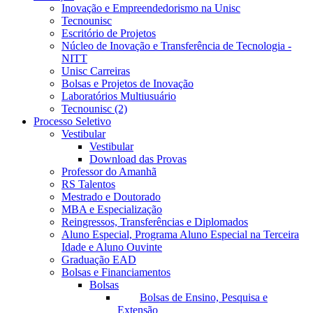
Inovação e Empreendedorismo na Unisc
Tecnounisc
Escritório de Projetos
Núcleo de Inovação e Transferência de Tecnologia -
NITT
Unisc Carreiras
Bolsas e Projetos de Inovação
Laboratórios Multiusuário
Tecnounisc (2)
Processo Seletivo
Vestibular
Vestibular
Download das Provas
Professor do Amanhã
RS Talentos
Mestrado e Doutorado
MBA e Especialização
Reingressos, Transferências e Diplomados
Aluno Especial, Programa Aluno Especial na Terceira
Idade e Aluno Ouvinte
Graduação EAD
Bolsas e Financiamentos
Bolsas
Bolsas de Ensino, Pesquisa e
Extensão