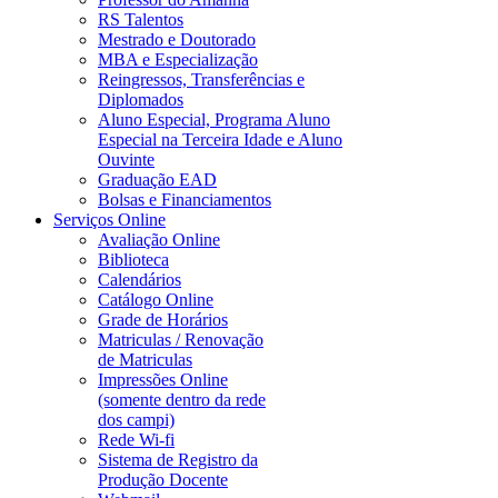
RS Talentos
Mestrado e Doutorado
MBA e Especialização
Reingressos, Transferências e
Diplomados
Aluno Especial, Programa Aluno
Especial na Terceira Idade e Aluno
Ouvinte
Graduação EAD
Bolsas e Financiamentos
Serviços Online
Avaliação Online
Biblioteca
Calendários
Catálogo Online
Grade de Horários
Matriculas / Renovação
de Matriculas
Impressões Online
(somente dentro da rede
dos campi)
Rede Wi-fi
Sistema de Registro da
Produção Docente