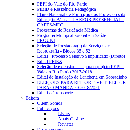
PEPI do Vale do Rio Pardo
PIBID e Residência Pedagógica
Plano Nacional de Formação dos Professores da
Educação Básica – PARFOR PRESENCIAL –
CAPES/MEC
Programas de Residência Médica
Programa Multiprofissional em Saúde
PROUNI
Seleção de Prestadora(s) de Serviços de
Reprografia - Blocos 35 e 52
Edital - Processo Seletivo Simplificado (Direito)
Edital PEIEX
Seleção de extensionistas para o projeto PEPI –
Vale do Rio Pardo 2017-2018
Edital de Instalação de Lancheria em Sobradinho
ELEIÇÕES PARA REITOR E VICE-REITOR
PARA O MANDATO 2018/2021
Editais - Transporte
Editora
Quem Somos
Publicações
Livros
Anais On-line
Revistas
Distribuidores