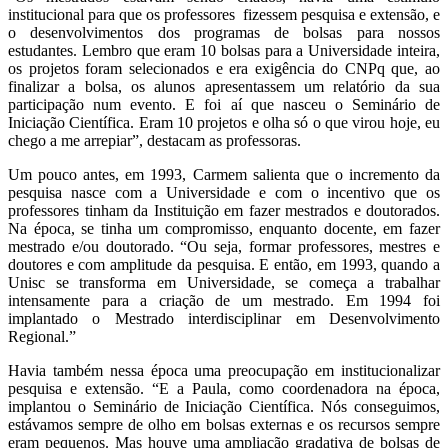
institucional para que os professores fizessem pesquisa e extensão, e
o desenvolvimentos dos programas de bolsas para nossos
estudantes. Lembro que eram 10 bolsas para a Universidade inteira,
os projetos foram selecionados e era exigência do CNPq que, ao
finalizar a bolsa, os alunos apresentassem um relatório da sua
participação num evento. E foi aí que nasceu o Seminário de
Iniciação Científica. Eram 10 projetos e olha só o que virou hoje, eu
chego a me arrepiar”, destacam as professoras.
Um pouco antes, em 1993, Carmem salienta que o incremento da
pesquisa nasce com a Universidade e com o incentivo que os
professores tinham da Instituição em fazer mestrados e doutorados.
Na época, se tinha um compromisso, enquanto docente, em fazer
mestrado e/ou doutorado. “Ou seja, formar professores, mestres e
doutores e com amplitude da pesquisa. E então, em 1993, quando a
Unisc se transforma em Universidade, se começa a trabalhar
intensamente para a criação de um mestrado. Em 1994 foi
implantado o Mestrado interdisciplinar em Desenvolvimento
Regional.”
Havia também nessa época uma preocupação em institucionalizar
pesquisa e extensão. “E a Paula, como coordenadora na época,
implantou o Seminário de Iniciação Científica. Nós conseguimos,
estávamos sempre de olho em bolsas externas e os recursos sempre
eram pequenos. Mas houve uma ampliação gradativa de bolsas de