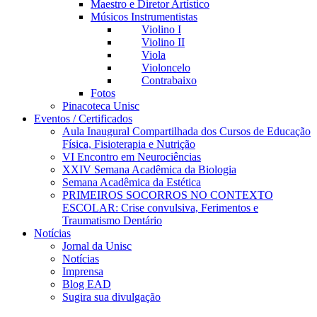
Maestro e Diretor Artístico
Músicos Instrumentistas
Violino I
Violino II
Viola
Violoncelo
Contrabaixo
Fotos
Pinacoteca Unisc
Eventos / Certificados
Aula Inaugural Compartilhada dos Cursos de Educação
Física, Fisioterapia e Nutrição
VI Encontro em Neurociências
XXIV Semana Acadêmica da Biologia
Semana Acadêmica da Estética
PRIMEIROS SOCORROS NO CONTEXTO
ESCOLAR: Crise convulsiva, Ferimentos e
Traumatismo Dentário
Notícias
Jornal da Unisc
Notícias
Imprensa
Blog EAD
Sugira sua divulgação