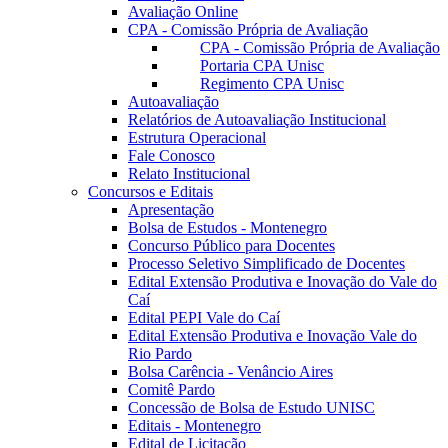
Avaliação Online
CPA - Comissão Própria de Avaliação
CPA - Comissão Própria de Avaliação
Portaria CPA Unisc
Regimento CPA Unisc
Autoavaliação
Relatórios de Autoavaliação Institucional
Estrutura Operacional
Fale Conosco
Relato Institucional
Concursos e Editais
Apresentação
Bolsa de Estudos - Montenegro
Concurso Público para Docentes
Processo Seletivo Simplificado de Docentes
Edital Extensão Produtiva e Inovação do Vale do
Caí
Edital PEPI Vale do Caí
Edital Extensão Produtiva e Inovação Vale do
Rio Pardo
Bolsa Carência - Venâncio Aires
Comitê Pardo
Concessão de Bolsa de Estudo UNISC
Editais - Montenegro
Edital de Licitação