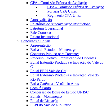
CPA - Comissão Própria de Avaliação
CPA - Comissão Própria de Avaliação
Portaria CPA Unisc
Regimento CPA Unisc
Autoavaliação
Relatórios de Autoavaliação Institucional
Estrutura Operacional
Fale Conosco
Relato Institucional
Concursos e Editais
Apresentação
Bolsa de Estudos - Montenegro
Concurso Público para Docentes
Processo Seletivo Simplificado de Docentes
Edital Extensão Produtiva e Inovação do Vale do
Caí
Edital PEPI Vale do Caí
Edital Extensão Produtiva e Inovação Vale do
Rio Pardo
Bolsa Carência - Venâncio Aires
Comitê Pardo
Concessão de Bolsa de Estudo UNISC
Editais - Montenegro
Edital de Licitação
PEPI do Vale do Rio Pardo