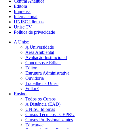
Central Analítica
Editora
Imprensa
Internacional
UNISC Idiomas
Unisc TV
Política de privacidade
A Unisc
A Universidade
Área Ambiental
Avaliação Institucional
Concursos e Editais
Editora
Estrutura Administrativa
Ouvidoria
Trabalhe na Unisc
VoltarE
Ensino
Todos os Cursos
A Distância (EAD)
UNISC Idiomas
Cursos Técnicos - CEPRU
Cursos Profissionalizantes
Educar-se