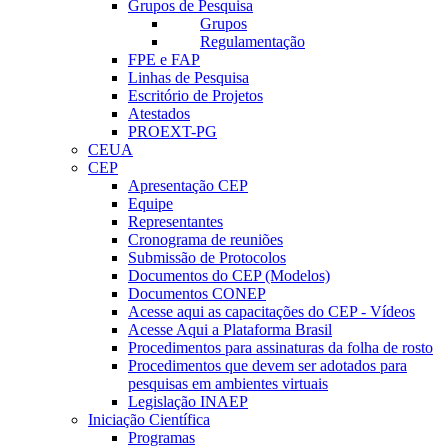
Grupos de Pesquisa
Grupos
Regulamentação
FPE e FAP
Linhas de Pesquisa
Escritório de Projetos
Atestados
PROEXT-PG
CEUA
CEP
Apresentação CEP
Equipe
Representantes
Cronograma de reuniões
Submissão de Protocolos
Documentos do CEP (Modelos)
Documentos CONEP
Acesse aqui as capacitações do CEP - Vídeos
Acesse Aqui a Plataforma Brasil
Procedimentos para assinaturas da folha de rosto
Procedimentos que devem ser adotados para
pesquisas em ambientes virtuais
Legislação INAEP
Iniciação Científica
Programas