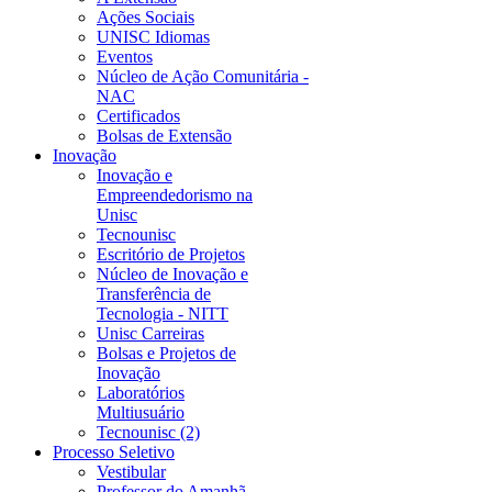
Ações Sociais
UNISC Idiomas
Eventos
Núcleo de Ação Comunitária -
NAC
Certificados
Bolsas de Extensão
Inovação
Inovação e
Empreendedorismo na
Unisc
Tecnounisc
Escritório de Projetos
Núcleo de Inovação e
Transferência de
Tecnologia - NITT
Unisc Carreiras
Bolsas e Projetos de
Inovação
Laboratórios
Multiusuário
Tecnounisc (2)
Processo Seletivo
Vestibular
Professor do Amanhã