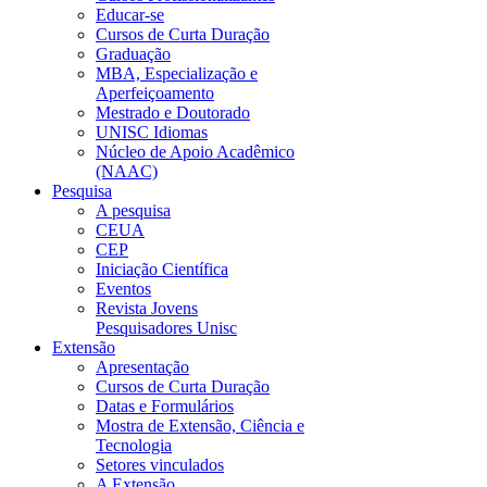
Educar-se
Cursos de Curta Duração
Graduação
MBA, Especialização e
Aperfeiçoamento
Mestrado e Doutorado
UNISC Idiomas
Núcleo de Apoio Acadêmico
(NAAC)
Pesquisa
A pesquisa
CEUA
CEP
Iniciação Científica
Eventos
Revista Jovens
Pesquisadores Unisc
Extensão
Apresentação
Cursos de Curta Duração
Datas e Formulários
Mostra de Extensão, Ciência e
Tecnologia
Setores vinculados
A Extensão