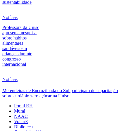
sustentabilidade
Notícias
Professora da Unisc
apresenta pesquisa
sobre hábitos
alimentares
saudáveis em
crianças durante
congresso
internacional
Notícias
Merendeiras de Encruzilhada do Sul participam de capacitação
sobre cardápio zero açúcar na Unisc
Portal RH
Mural
NAAC
VoltarE
Biblioteca