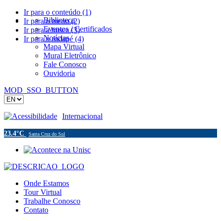
Ir para o conteúdo (1)
Biblioteca
Ir para o menu (2)
Eventos / Certificados
Ir para a busca (3)
Notícias
Ir para o rodapé (4)
Mapa Virtual
Mural Eletrônico
Fale Conosco
Ouvidoria
MOD_SSO_BUTTON
Acessibilidade
Internacional
23.4°C
Santa Cruz do Sul
Onde Estamos
Tour Virtual
Trabalhe Conosco
Contato