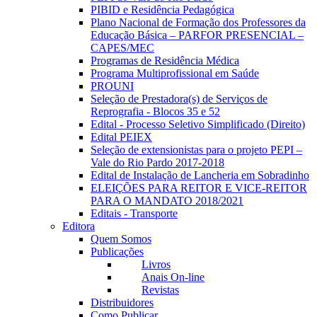
PIBID e Residência Pedagógica
Plano Nacional de Formação dos Professores da
Educação Básica – PARFOR PRESENCIAL –
CAPES/MEC
Programas de Residência Médica
Programa Multiprofissional em Saúde
PROUNI
Seleção de Prestadora(s) de Serviços de
Reprografia - Blocos 35 e 52
Edital - Processo Seletivo Simplificado (Direito)
Edital PEIEX
Seleção de extensionistas para o projeto PEPI –
Vale do Rio Pardo 2017-2018
Edital de Instalação de Lancheria em Sobradinho
ELEIÇÕES PARA REITOR E VICE-REITOR
PARA O MANDATO 2018/2021
Editais - Transporte
Editora
Quem Somos
Publicações
Livros
Anais On-line
Revistas
Distribuidores
Como Publicar