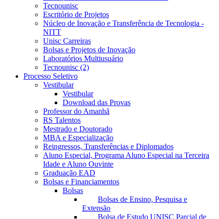
Tecnounisc
Escritório de Projetos
Núcleo de Inovação e Transferência de Tecnologia -
NITT
Unisc Carreiras
Bolsas e Projetos de Inovação
Laboratórios Multiusuário
Tecnounisc (2)
Processo Seletivo
Vestibular
Vestibular
Download das Provas
Professor do Amanhã
RS Talentos
Mestrado e Doutorado
MBA e Especialização
Reingressos, Transferências e Diplomados
Aluno Especial, Programa Aluno Especial na Terceira
Idade e Aluno Ouvinte
Graduação EAD
Bolsas e Financiamentos
Bolsas
Bolsas de Ensino, Pesquisa e
Extensão
Bolsa de Estudo UNISC Parcial de