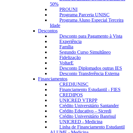
50%
PROUNI
Programa Parceria UNISC
Programa Aluno Especial Terceira
Idade
Descontos
Desconto para Pagamento à Vista
Experiência
Família
Segundo Curso Simultâneo
Fidelização
VoltarE
Desconto Diplomados outras IES
Desconto Transferência Externa
Financiamentos
CREDIUNISC
Financiamento Estudantil - FIES
CREDIPOS
UNICRED VTRPP
Crédito Universitário Santander
Crédito Educativo – Sicredi
Crédito Universitário Banrisul
UNICRED - Medicina
Linha de Financiamento Estudantil
ALUME - Medicina