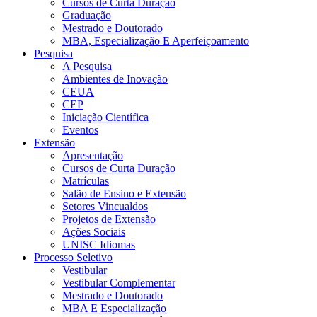
Cursos de Curta Duração
Graduação
Mestrado e Doutorado
MBA, Especialização E Aperfeiçoamento
Pesquisa
A Pesquisa
Ambientes de Inovação
CEUA
CEP
Iniciação Científica
Eventos
Extensão
Apresentação
Cursos de Curta Duração
Matrículas
Salão de Ensino e Extensão
Setores Vincualdos
Projetos de Extensão
Ações Sociais
UNISC Idiomas
Processo Seletivo
Vestibular
Vestibular Complementar
Mestrado e Doutorado
MBA E Especialização