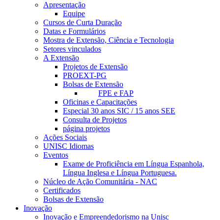
Apresentação
Equipe
Cursos de Curta Duração
Datas e Formulários
Mostra de Extensão, Ciência e Tecnologia
Setores vinculados
A Extensão
Projetos de Extensão
PROEXT-PG
Bolsas de Extensão
FPE e FAP
Oficinas e Capacitações
Especial 30 anos SIC / 15 anos SEE
Consulta de Projetos
página projetos
Ações Sociais
UNISC Idiomas
Eventos
Exame de Proficiência em Língua Espanhola,
Língua Inglesa e Língua Portuguesa.
Núcleo de Ação Comunitária - NAC
Certificados
Bolsas de Extensão
Inovação
Inovação e Empreendedorismo na Unisc