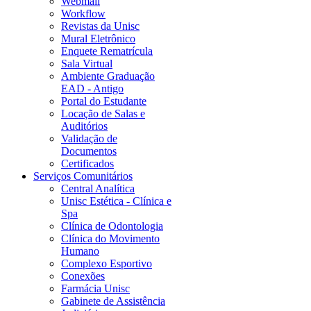
Webmail
Workflow
Revistas da Unisc
Mural Eletrônico
Enquete Rematrícula
Sala Virtual
Ambiente Graduação
EAD - Antigo
Portal do Estudante
Locação de Salas e
Auditórios
Validação de
Documentos
Certificados
Serviços Comunitários
Central Analítica
Unisc Estética - Clínica e
Spa
Clínica de Odontologia
Clínica do Movimento
Humano
Complexo Esportivo
Conexões
Farmácia Unisc
Gabinete de Assistência