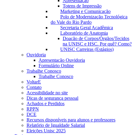
Apresentação
Totens de Impressão
Marketing e Comunicação
Polo de Modernização Tecnológica
do Vale do Rio Pardo
Secretaria Geral Acadêmica
Laboratório de Anatomia
Doação de Corpos/Órgãos/Tecidos
na UNISC e HSC. Por quê? Como?
UNISC Carreiras (Estágios)
Ouvidoria
Apresentação Ouvidoria
Formulário Online
Trabalhe Conosco
Trabalhe Conosco
VoltarE
Contato
Acessibilidade no site
Dicas de segurança pessoal
Achados e Perdidos
RPPN
DCE
Recursos disponíveis para alunos e professores
Relatório de Igualdade Salarial
Eleições Unisc 2025