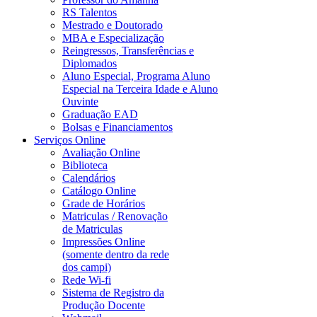
RS Talentos
Mestrado e Doutorado
MBA e Especialização
Reingressos, Transferências e
Diplomados
Aluno Especial, Programa Aluno
Especial na Terceira Idade e Aluno
Ouvinte
Graduação EAD
Bolsas e Financiamentos
Serviços Online
Avaliação Online
Biblioteca
Calendários
Catálogo Online
Grade de Horários
Matriculas / Renovação
de Matriculas
Impressões Online
(somente dentro da rede
dos campi)
Rede Wi-fi
Sistema de Registro da
Produção Docente