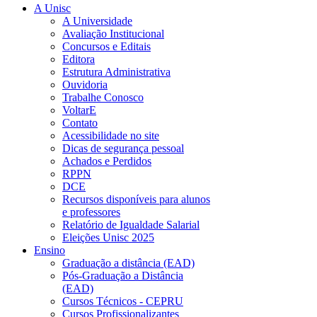
A Unisc
A Universidade
Avaliação Institucional
Concursos e Editais
Editora
Estrutura Administrativa
Ouvidoria
Trabalhe Conosco
VoltarE
Contato
Acessibilidade no site
Dicas de segurança pessoal
Achados e Perdidos
RPPN
DCE
Recursos disponíveis para alunos
e professores
Relatório de Igualdade Salarial
Eleições Unisc 2025
Ensino
Graduação a distância (EAD)
Pós-Graduação a Distância
(EAD)
Cursos Técnicos - CEPRU
Cursos Profissionalizantes