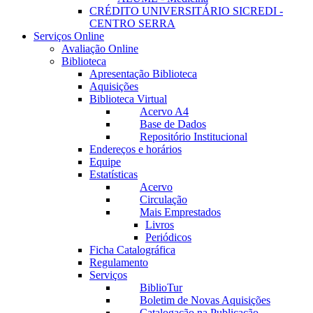
CRÉDITO UNIVERSITÁRIO SICREDI -
CENTRO SERRA
Serviços Online
Avaliação Online
Biblioteca
Apresentação Biblioteca
Aquisições
Biblioteca Virtual
Acervo A4
Base de Dados
Repositório Institucional
Endereços e horários
Equipe
Estatísticas
Acervo
Circulação
Mais Emprestados
Livros
Periódicos
Ficha Catalográfica
Regulamento
Serviços
BiblioTur
Boletim de Novas Aquisições
Catalogação na Publicação