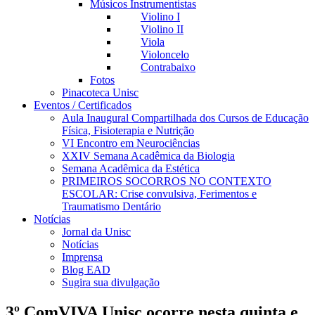
Músicos Instrumentistas
Violino I
Violino II
Viola
Violoncelo
Contrabaixo
Fotos
Pinacoteca Unisc
Eventos / Certificados
Aula Inaugural Compartilhada dos Cursos de Educação
Física, Fisioterapia e Nutrição
VI Encontro em Neurociências
XXIV Semana Acadêmica da Biologia
Semana Acadêmica da Estética
PRIMEIROS SOCORROS NO CONTEXTO
ESCOLAR: Crise convulsiva, Ferimentos e
Traumatismo Dentário
Notícias
Jornal da Unisc
Notícias
Imprensa
Blog EAD
Sugira sua divulgação
3º ComVIVA Unisc ocorre nesta quinta e