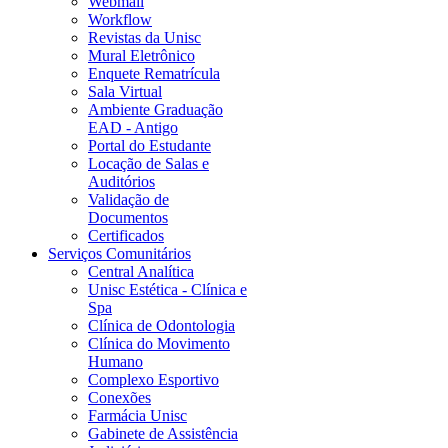
Webmail
Workflow
Revistas da Unisc
Mural Eletrônico
Enquete Rematrícula
Sala Virtual
Ambiente Graduação
EAD - Antigo
Portal do Estudante
Locação de Salas e
Auditórios
Validação de
Documentos
Certificados
Serviços Comunitários
Central Analítica
Unisc Estética - Clínica e
Spa
Clínica de Odontologia
Clínica do Movimento
Humano
Complexo Esportivo
Conexões
Farmácia Unisc
Gabinete de Assistência