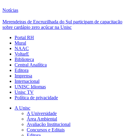
Notícias
Merendeiras de Encruzilhada do Sul participam de capacitação
sobre cardápio zero açúcar na Unisc
Portal RH
Mural
NAAC
VoltarE
Biblioteca
Central Analítica
Editora
Imprensa
Internacional
UNISC Idiomas
Unisc TV
Política de privacidade
A Unisc
A Universidade
Área Ambiental
Avaliação Institucional
Concursos e Editais
Editora