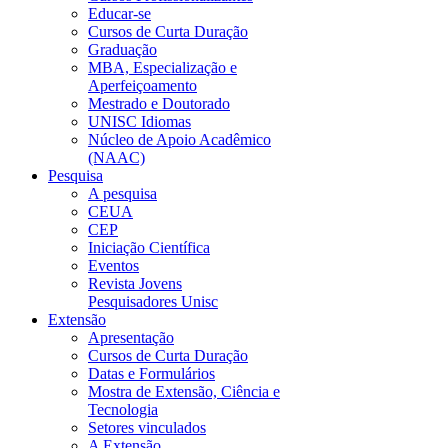
Educar-se
Cursos de Curta Duração
Graduação
MBA, Especialização e
Aperfeiçoamento
Mestrado e Doutorado
UNISC Idiomas
Núcleo de Apoio Acadêmico
(NAAC)
Pesquisa
A pesquisa
CEUA
CEP
Iniciação Científica
Eventos
Revista Jovens
Pesquisadores Unisc
Extensão
Apresentação
Cursos de Curta Duração
Datas e Formulários
Mostra de Extensão, Ciência e
Tecnologia
Setores vinculados
A Extensão