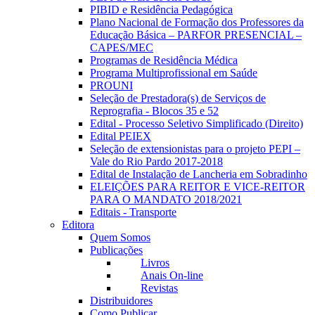
PIBID e Residência Pedagógica
Plano Nacional de Formação dos Professores da
Educação Básica – PARFOR PRESENCIAL –
CAPES/MEC
Programas de Residência Médica
Programa Multiprofissional em Saúde
PROUNI
Seleção de Prestadora(s) de Serviços de
Reprografia - Blocos 35 e 52
Edital - Processo Seletivo Simplificado (Direito)
Edital PEIEX
Seleção de extensionistas para o projeto PEPI –
Vale do Rio Pardo 2017-2018
Edital de Instalação de Lancheria em Sobradinho
ELEIÇÕES PARA REITOR E VICE-REITOR
PARA O MANDATO 2018/2021
Editais - Transporte
Editora
Quem Somos
Publicações
Livros
Anais On-line
Revistas
Distribuidores
Como Publicar