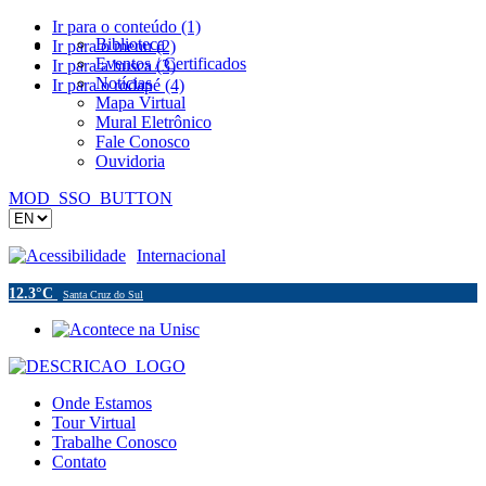
Ir para o conteúdo (1)
Biblioteca
Ir para o menu (2)
Eventos / Certificados
Ir para a busca (3)
Notícias
Ir para o rodapé (4)
Mapa Virtual
Mural Eletrônico
Fale Conosco
Ouvidoria
MOD_SSO_BUTTON
Acessibilidade
Internacional
12.3°C
Santa Cruz do Sul
Onde Estamos
Tour Virtual
Trabalhe Conosco
Contato