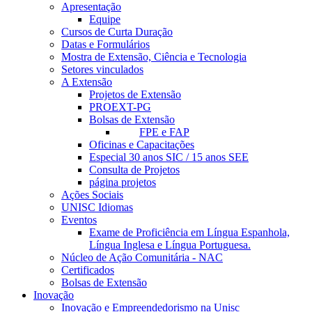
Apresentação
Equipe
Cursos de Curta Duração
Datas e Formulários
Mostra de Extensão, Ciência e Tecnologia
Setores vinculados
A Extensão
Projetos de Extensão
PROEXT-PG
Bolsas de Extensão
FPE e FAP
Oficinas e Capacitações
Especial 30 anos SIC / 15 anos SEE
Consulta de Projetos
página projetos
Ações Sociais
UNISC Idiomas
Eventos
Exame de Proficiência em Língua Espanhola,
Língua Inglesa e Língua Portuguesa.
Núcleo de Ação Comunitária - NAC
Certificados
Bolsas de Extensão
Inovação
Inovação e Empreendedorismo na Unisc