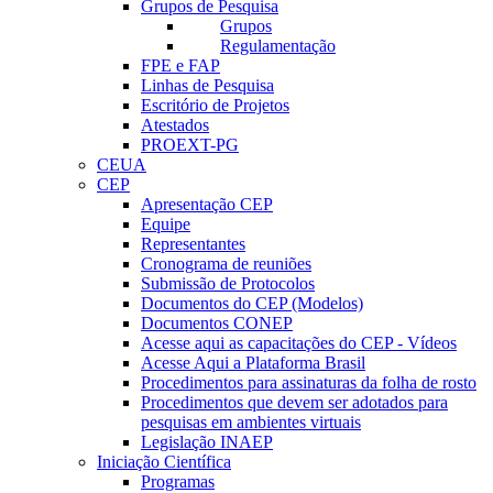
Grupos de Pesquisa
Grupos
Regulamentação
FPE e FAP
Linhas de Pesquisa
Escritório de Projetos
Atestados
PROEXT-PG
CEUA
CEP
Apresentação CEP
Equipe
Representantes
Cronograma de reuniões
Submissão de Protocolos
Documentos do CEP (Modelos)
Documentos CONEP
Acesse aqui as capacitações do CEP - Vídeos
Acesse Aqui a Plataforma Brasil
Procedimentos para assinaturas da folha de rosto
Procedimentos que devem ser adotados para
pesquisas em ambientes virtuais
Legislação INAEP
Iniciação Científica
Programas