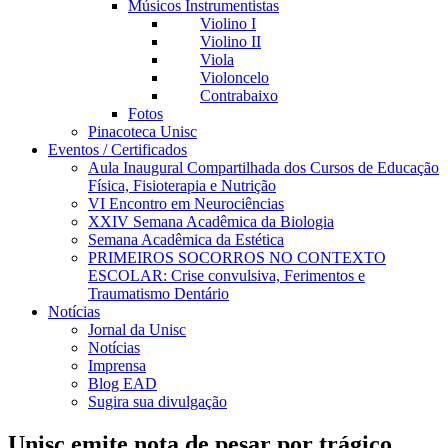
Músicos Instrumentistas
Violino I
Violino II
Viola
Violoncelo
Contrabaixo
Fotos
Pinacoteca Unisc
Eventos / Certificados
Aula Inaugural Compartilhada dos Cursos de Educação
Física, Fisioterapia e Nutrição
VI Encontro em Neurociências
XXIV Semana Acadêmica da Biologia
Semana Acadêmica da Estética
PRIMEIROS SOCORROS NO CONTEXTO
ESCOLAR: Crise convulsiva, Ferimentos e
Traumatismo Dentário
Notícias
Jornal da Unisc
Notícias
Imprensa
Blog EAD
Sugira sua divulgação
Unisc emite nota de pesar por trágico