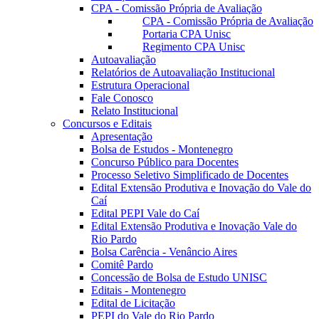
CPA - Comissão Própria de Avaliação
CPA - Comissão Própria de Avaliação
Portaria CPA Unisc
Regimento CPA Unisc
Autoavaliação
Relatórios de Autoavaliação Institucional
Estrutura Operacional
Fale Conosco
Relato Institucional
Concursos e Editais
Apresentação
Bolsa de Estudos - Montenegro
Concurso Público para Docentes
Processo Seletivo Simplificado de Docentes
Edital Extensão Produtiva e Inovação do Vale do
Caí
Edital PEPI Vale do Caí
Edital Extensão Produtiva e Inovação Vale do
Rio Pardo
Bolsa Carência - Venâncio Aires
Comitê Pardo
Concessão de Bolsa de Estudo UNISC
Editais - Montenegro
Edital de Licitação
PEPI do Vale do Rio Pardo