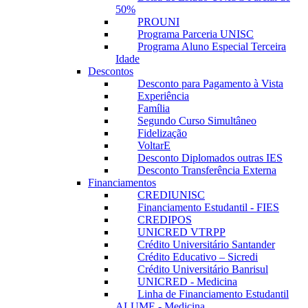
50%
PROUNI
Programa Parceria UNISC
Programa Aluno Especial Terceira
Idade
Descontos
Desconto para Pagamento à Vista
Experiência
Família
Segundo Curso Simultâneo
Fidelização
VoltarE
Desconto Diplomados outras IES
Desconto Transferência Externa
Financiamentos
CREDIUNISC
Financiamento Estudantil - FIES
CREDIPOS
UNICRED VTRPP
Crédito Universitário Santander
Crédito Educativo – Sicredi
Crédito Universitário Banrisul
UNICRED - Medicina
Linha de Financiamento Estudantil
ALUME - Medicina