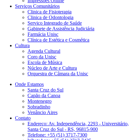
Impressões Online
Serviços Comunitários
Clinica de Fisioterapia
Clinica de Odontologia
Serviço Integrado de Saúde
Gabinete de Assistência Judiciária
Farmácia Unisc
Clínica de Estética e Cosmética
Cultura
Agenda Cultural
Coro da Unisc
Escola de Música
Núcleo de Arte e Cultura
Orquestra de Câmara da Unisc
Onde Estamos
Santa Cruz do Sul
Capão da Canoa
Montenegro
Sobradinho
Venâncio Aires
Contato
Endereço: Av. Independência, 2293 - Universitário,
Santa Cruz do Sul - RS, 96815-900
Telefone: +55 (51) 3717-7300