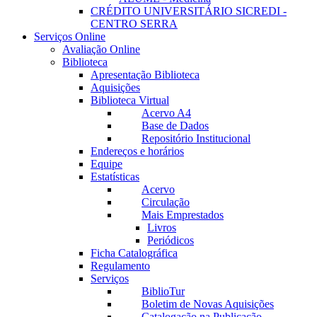
CRÉDITO UNIVERSITÁRIO SICREDI -
CENTRO SERRA
Serviços Online
Avaliação Online
Biblioteca
Apresentação Biblioteca
Aquisições
Biblioteca Virtual
Acervo A4
Base de Dados
Repositório Institucional
Endereços e horários
Equipe
Estatísticas
Acervo
Circulação
Mais Emprestados
Livros
Periódicos
Ficha Catalográfica
Regulamento
Serviços
BiblioTur
Boletim de Novas Aquisições
Catalogação na Publicação