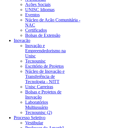
Ações Sociais
UNISC Idiomas
Eventos
Núcleo de Ação Comunitária -
NAC
Certificados
Bolsas de Extensão
Inovação
Inovação e
Empreendedorismo na
Unisc
Tecnounisc
Escritório de Projetos
Núcleo de Inovação e
Transferência de
Tecnologia - NITT
Unisc Carreiras
Bolsas e Projetos de
Inovação
Laboratórios
Multiusuário
Tecnounisc (2)
Processo Seletivo
Vestibular
Professor do Amanhã