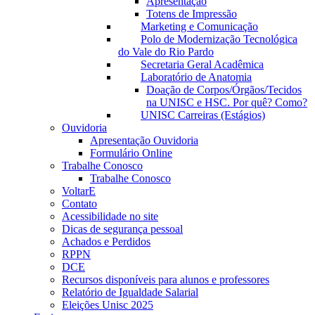
Apresentação
Totens de Impressão
Marketing e Comunicação
Polo de Modernização Tecnológica
do Vale do Rio Pardo
Secretaria Geral Acadêmica
Laboratório de Anatomia
Doação de Corpos/Órgãos/Tecidos
na UNISC e HSC. Por quê? Como?
UNISC Carreiras (Estágios)
Ouvidoria
Apresentação Ouvidoria
Formulário Online
Trabalhe Conosco
Trabalhe Conosco
VoltarE
Contato
Acessibilidade no site
Dicas de segurança pessoal
Achados e Perdidos
RPPN
DCE
Recursos disponíveis para alunos e professores
Relatório de Igualdade Salarial
Eleições Unisc 2025