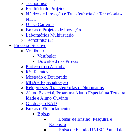
Tecnounisc
Escritório de Projetos
Núcleo de Inovação e Transferência de Tecnologia -
NITT
Unisc Carreiras
Bolsas e Projetos de Inovação
Laboratórios Multiusuário
Tecnounisc (2)
Processo Seletivo
Vestibular
Vestibular
Download das Provas
Professor do Amanhã
RS Talentos
Mestrado e Doutorado
MBA e Especialização
Reingressos, Transferências e Diplomados
Aluno Especial, Programa Aluno Especial na Terceira
Idade e Aluno Ouvinte
Graduação EAD
Bolsas e Financiamentos
Bolsas
Bolsas de Ensino, Pesquisa e
Extensão
Bolsa de Estudo UNISC Parcial de