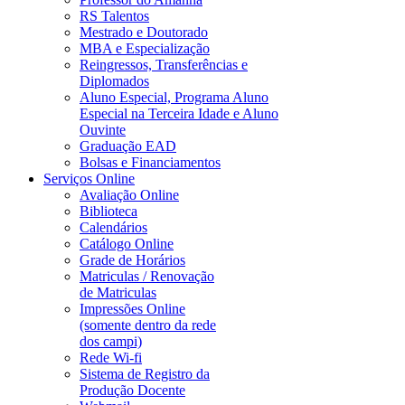
RS Talentos
Mestrado e Doutorado
MBA e Especialização
Reingressos, Transferências e
Diplomados
Aluno Especial, Programa Aluno
Especial na Terceira Idade e Aluno
Ouvinte
Graduação EAD
Bolsas e Financiamentos
Serviços Online
Avaliação Online
Biblioteca
Calendários
Catálogo Online
Grade de Horários
Matriculas / Renovação
de Matriculas
Impressões Online
(somente dentro da rede
dos campi)
Rede Wi-fi
Sistema de Registro da
Produção Docente