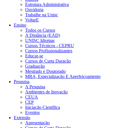
Estrutura Administrativa
Ouvidoria
Trabalhe na Unisc
VoltarE
Ensino
Todos os Cursos
A Distância (EAD)
UNISC Idiomas
Cursos Técnicos - CEPRU
Cursos Profissionalizantes
Educar-se
Cursos de Curta Duração
Graduação
Mestrado e Doutorado
MBA, Especialização E Aperfeiçoamento
Pesquisa
A Pesquisa
Ambientes de Inovação
CEUA
CEP
Iniciação Científica
Eventos
Extensão
Apresentação
Cursos de Curta Duração