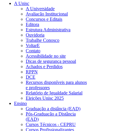
A Unisc
A Universidade
Avaliação Institucional
Concursos e Editais
Editora
Estrutura Administrativa
Ouvidoria
Trabalhe Conosco
VoltarE
Contato
Acessibilidade no site
Dicas de segurança pessoal
Achados e Perdidos
RPPN
DCE
Recursos disponíveis para alunos
e professores
Relatório de Igualdade Salarial
Eleições Unisc 2025
Ensino
Graduação a distância (EAD)
Pós-Graduação a Distância
(EAD)
Cursos Técnicos - CEPRU
Cursos Profissionalizantes