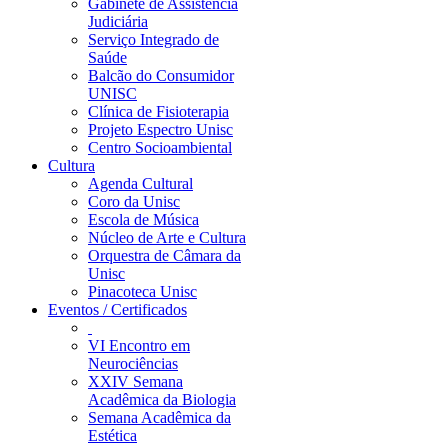
Gabinete de Assistência
Judiciária
Serviço Integrado de
Saúde
Balcão do Consumidor
UNISC
Clínica de Fisioterapia
Projeto Espectro Unisc
Centro Socioambiental
Cultura
Agenda Cultural
Coro da Unisc
Escola de Música
Núcleo de Arte e Cultura
Orquestra de Câmara da
Unisc
Pinacoteca Unisc
Eventos / Certificados
VI Encontro em
Neurociências
XXIV Semana
Acadêmica da Biologia
Semana Acadêmica da
Estética