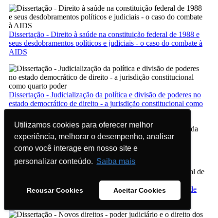
Dissertação - Direito à saúde na constituição federal de 1988 e
seus desdobramentos políticos e judiciais - o caso do combate à
AIDS
Dissertação - Judicialização da política e divisão de poderes no
estado democrático de direito - a jurisdição constitucional como
quarto poder
Utilizamos cookies para oferecer melhor
Utilizamos cookies para oferecer melhor
experiência, melhorar o desempenho, analisar
experiência, melhorar o desempenho, analisar
Dissertação - Judicialização dos direitos sociais na teoria da
como você interage em nosso site e
como você interage em nosso site e
ponderação e no senso de adequabilidade
personalizar conteúdo.
personalizar conteúdo.
Saiba mais
Saiba mais
Dissertação - Limites e Vínculos do Controle Jurisdicional de
Recusar Cookies
Recusar Cookies
Aceitar Cookies
Aceitar Cookies
Políticas Públicas do Estado Constitucional