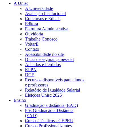
A Unisc
A Universidade
Avaliação Institucional
Concursos e Editais
Editora
Estrutura Administrativa
Ouvidoria
Trabalhe Conosco
VoltarE
Contato
Acessibilidade no site
Dicas de segurança pessoal
Achados e Perdidos
RPPN
DCE
Recursos disponíveis para alunos
e professores
Relatório de Igualdade Salarial
Eleições Unisc 2025
Ensino
Graduação a distância (EAD)
Pós-Graduação a Distância
(EAD)
Cursos Técnicos - CEPRU
Cursos Profissionalizantes