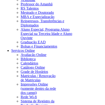
Professor do Amanhã
RS Talentos
Mestrado e Doutorado
MBA e Especialização
Reingressos, Transferências e
Diplomados
Aluno Especial, Programa Aluno
Especial na Terceira Idade e Aluno
Ouvinte
Graduação EAD
Bolsas e Financiamentos
Serviços Online
Avaliação Online
Biblioteca
Calendários
Catálogo Online
Grade de Horários
Matriculas / Renovação
de Matriculas
Impressões Online
(somente dentro da rede
dos campi)
Rede Wi-fi
Sistema de Registro da