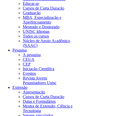
Educar-se
Cursos de Curta Duração
Graduação
MBA, Especialização e
Aperfeiçoamento
Mestrado e Doutorado
UNISC Idiomas
Todos os cursos
Núcleo de Apoio Acadêmico
(NAAC)
Pesquisa
A pesquisa
CEUA
CEP
Iniciação Científica
Eventos
Revista Jovens
Pesquisadores Unisc
Extensão
Apresentação
Cursos de Curta Duração
Datas e Formulários
Mostra de Extensão, Ciência e
Tecnologia
Setores vinculados