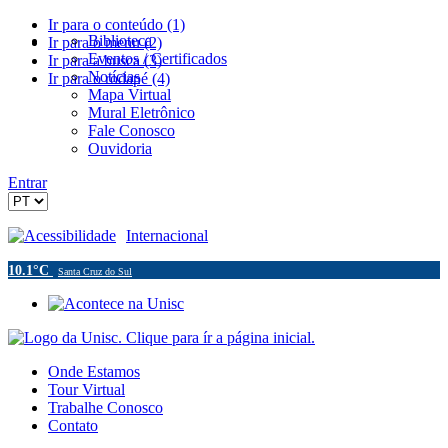
Ir para o conteúdo (1)
Biblioteca
Ir para o menu (2)
Eventos / Certificados
Ir para a busca (3)
Notícias
Ir para o rodapé (4)
Mapa Virtual
Mural Eletrônico
Fale Conosco
Ouvidoria
Entrar
Acessibilidade
Internacional
10.1°C
Santa Cruz do Sul
Onde Estamos
Tour Virtual
Trabalhe Conosco
Contato