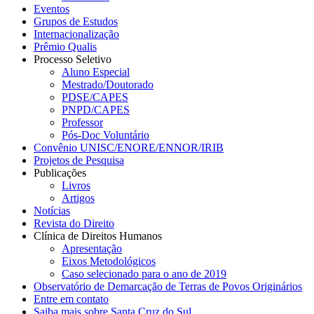
Eventos
Grupos de Estudos
Internacionalização
Prêmio Qualis
Processo Seletivo
Aluno Especial
Mestrado/Doutorado
PDSE/CAPES
PNPD/CAPES
Professor
Pós-Doc Voluntário
Convênio UNISC/ENORE/ENNOR/IRIB
Projetos de Pesquisa
Publicações
Livros
Artigos
Notícias
Revista do Direito
Clínica de Direitos Humanos
Apresentação
Eixos Metodológicos
Caso selecionado para o ano de 2019
Observatório de Demarcação de Terras de Povos Originários
Entre em contato
Saiba mais sobre Santa Cruz do Sul