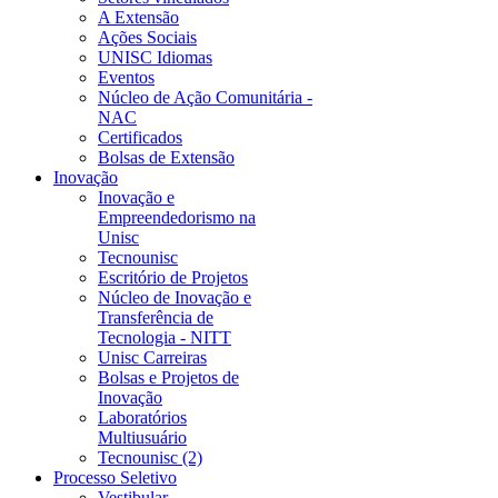
A Extensão
Ações Sociais
UNISC Idiomas
Eventos
Núcleo de Ação Comunitária -
NAC
Certificados
Bolsas de Extensão
Inovação
Inovação e
Empreendedorismo na
Unisc
Tecnounisc
Escritório de Projetos
Núcleo de Inovação e
Transferência de
Tecnologia - NITT
Unisc Carreiras
Bolsas e Projetos de
Inovação
Laboratórios
Multiusuário
Tecnounisc (2)
Processo Seletivo
Vestibular