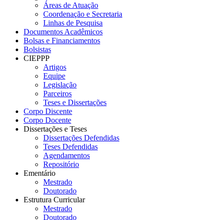
Áreas de Atuação
Coordenação e Secretaria
Linhas de Pesquisa
Documentos Acadêmicos
Bolsas e Financiamentos
Bolsistas
CIEPPP
Artigos
Equipe
Legislação
Parceiros
Teses e Dissertações
Corpo Discente
Corpo Docente
Dissertações e Teses
Dissertações Defendidas
Teses Defendidas
Agendamentos
Repositório
Ementário
Mestrado
Doutorado
Estrutura Curricular
Mestrado
Doutorado