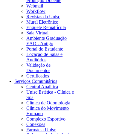
Produção Docente
Webmail
Workflow
Revistas da Unisc
Mural Eletrônico
Enquete Rematrícula
Sala Virtual
Ambiente Graduação
EAD - Antigo
Portal do Estudante
Locação de Salas e
Auditórios
Validação de
Documentos
Certificados
Serviços Comunitários
Central Analítica
Unisc Estética - Clínica e
Spa
Clínica de Odontologia
Clínica do Movimento
Humano
Complexo Esportivo
Conexões
Farmácia Unisc