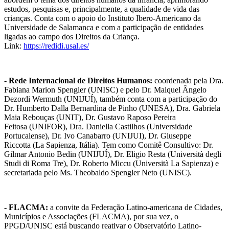
estudos, pesquisas e, principalmente, a qualidade de vida das
crianças. Conta com o apoio do Instituto Ibero-Americano da
Universidade de Salamanca e com a participação de entidades
ligadas ao campo dos Direitos da Criança.
Link:
https://redidi.usal.es/
- Rede Internacional de Direitos Humanos:
coordenada pela Dra.
Fabiana Marion Spengler (UNISC) e pelo Dr. Maiquel Ângelo
Dezordi Wermuth (UNIJUÍ), também conta com a participação do
Dr. Humberto Dalla Bernardina de Pinho (UNESA), Dra. Gabriela
Maia Rebouças (UNIT), Dr. Gustavo Raposo Pereira
Feitosa (UNIFOR), Dra. Daniella Castilhos (Universidade
Portucalense), Dr. Ivo Canabarro (UNIJUI), Dr. Giuseppe
Riccotta (La Sapienza, Itália). Tem como Comitê Consultivo: Dr.
Gilmar Antonio Bedin (UNIJUÍ), Dr. Eligio Resta (Università degli
Studi di Roma Tre), Dr. Roberto Miccu (Università La Sapienza) e
secretariada pelo Ms. Theobaldo Spengler Neto (UNISC).
- FLACMA:
a convite da Federação Latino-americana de Cidades,
Municípios e Associações (FLACMA), por sua vez, o
PPGD/UNISC está buscando reativar o Observatório Latino-