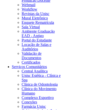
Produção Docente
Webmail
Workflow
Revistas da Unisc
Mural Eletrônico
Enquete Rematrícula
Sala Virtual
Ambiente Graduação
EAD - Antigo
Portal do Estudante
Locação de Salas e
Auditórios
Validação de
Documentos
Certificados
Serviços Comunitários
Central Analítica
Unisc Estética - Clínica e
Spa
Clínica de Odontologia
Clínica do Movimento
Humano
Complexo Esportivo
Conexões
Farmácia Unisc