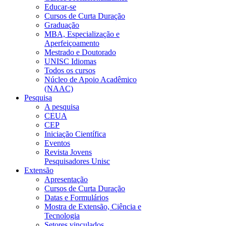
Educar-se
Cursos de Curta Duração
Graduação
MBA, Especialização e
Aperfeiçoamento
Mestrado e Doutorado
UNISC Idiomas
Todos os cursos
Núcleo de Apoio Acadêmico
(NAAC)
Pesquisa
A pesquisa
CEUA
CEP
Iniciação Científica
Eventos
Revista Jovens
Pesquisadores Unisc
Extensão
Apresentação
Cursos de Curta Duração
Datas e Formulários
Mostra de Extensão, Ciência e
Tecnologia
Setores vinculados