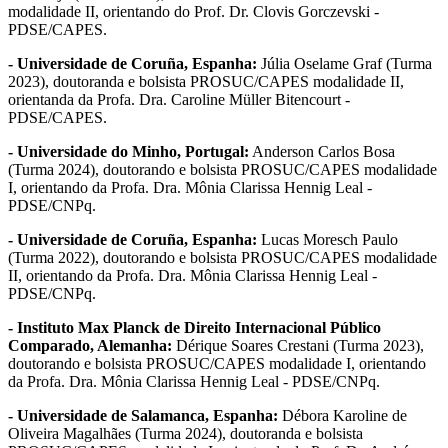
modalidade II, orientando do Prof. Dr. Clovis Gorczevski -
PDSE/CAPES.
- Universidade de Coruña, Espanha:
Júlia Oselame Graf (Turma
2023), doutoranda e bolsista PROSUC/CAPES modalidade II,
orientanda da Profa. Dra. Caroline Müller Bitencourt -
PDSE/CAPES.
- Universidade do Minho, Portugal:
Anderson Carlos Bosa
(Turma 2024), doutorando e bolsista PROSUC/CAPES modalidade
I, orientando da Profa. Dra. Mônia Clarissa Hennig Leal
-
PDSE/CNPq.
- Universidade de Coruña, Espanha:
Lucas Moresch Paulo
(Turma 2022), doutorando e bolsista PROSUC/CAPES modalidade
II, orientando da Profa. Dra. Mônia Clarissa Hennig Leal -
PDSE/CNPq.
- Instituto Max Planck de Direito Internacional Público
Comparado, Alemanha:
Dérique Soares Crestani (Turma 2023),
doutorando e bolsista PROSUC/CAPES modalidade I, orientando
da Profa. Dra. Mônia Clarissa Hennig Leal - PDSE/CNPq.
- Universidade de Salamanca, Espanha:
Débora Karoline de
Oliveira Magalhães (Turma 2024), doutoranda e bolsista