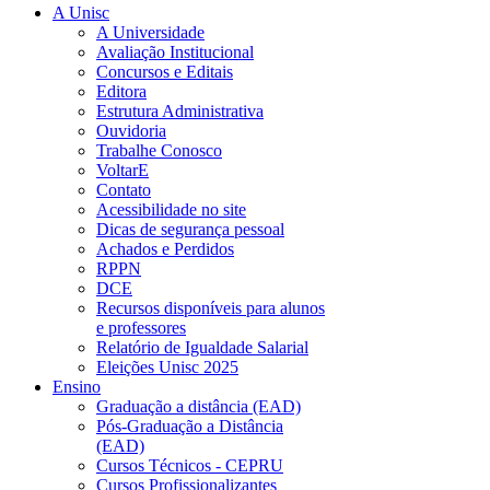
A Unisc
A Universidade
Avaliação Institucional
Concursos e Editais
Editora
Estrutura Administrativa
Ouvidoria
Trabalhe Conosco
VoltarE
Contato
Acessibilidade no site
Dicas de segurança pessoal
Achados e Perdidos
RPPN
DCE
Recursos disponíveis para alunos
e professores
Relatório de Igualdade Salarial
Eleições Unisc 2025
Ensino
Graduação a distância (EAD)
Pós-Graduação a Distância
(EAD)
Cursos Técnicos - CEPRU
Cursos Profissionalizantes