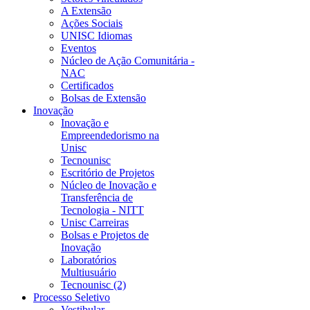
A Extensão
Ações Sociais
UNISC Idiomas
Eventos
Núcleo de Ação Comunitária -
NAC
Certificados
Bolsas de Extensão
Inovação
Inovação e
Empreendedorismo na
Unisc
Tecnounisc
Escritório de Projetos
Núcleo de Inovação e
Transferência de
Tecnologia - NITT
Unisc Carreiras
Bolsas e Projetos de
Inovação
Laboratórios
Multiusuário
Tecnounisc (2)
Processo Seletivo
Vestibular