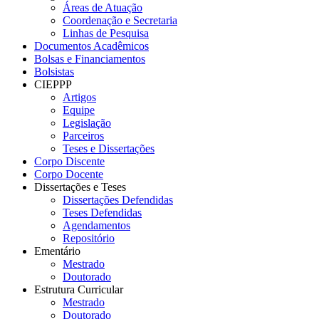
Áreas de Atuação
Coordenação e Secretaria
Linhas de Pesquisa
Documentos Acadêmicos
Bolsas e Financiamentos
Bolsistas
CIEPPP
Artigos
Equipe
Legislação
Parceiros
Teses e Dissertações
Corpo Discente
Corpo Docente
Dissertações e Teses
Dissertações Defendidas
Teses Defendidas
Agendamentos
Repositório
Ementário
Mestrado
Doutorado
Estrutura Curricular
Mestrado
Doutorado