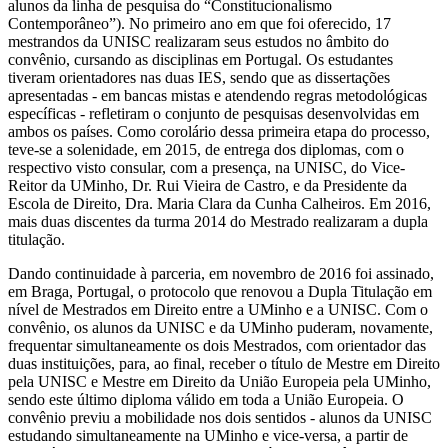
alunos da linha de pesquisa do “Constitucionalismo
Contemporâneo”). No primeiro ano em que foi oferecido, 17
mestrandos da UNISC realizaram seus estudos no âmbito do
convênio, cursando as disciplinas em Portugal. Os estudantes
tiveram orientadores nas duas IES, sendo que as dissertações
apresentadas - em bancas mistas e atendendo regras metodológicas
específicas - refletiram o conjunto de pesquisas desenvolvidas em
ambos os países. Como corolário dessa primeira etapa do processo,
teve-se a solenidade, em 2015, de entrega dos diplomas, com o
respectivo visto consular, com a presença, na UNISC, do Vice-
Reitor da UMinho, Dr. Rui Vieira de Castro, e da Presidente da
Escola de Direito, Dra. Maria Clara da Cunha Calheiros. Em 2016,
mais duas discentes da turma 2014 do Mestrado realizaram a dupla
titulação.
Dando continuidade à parceria, em novembro de 2016 foi assinado,
em Braga, Portugal, o protocolo que renovou a Dupla Titulação em
nível de Mestrados em Direito entre a UMinho e a UNISC. Com o
convênio, os alunos da UNISC e da UMinho puderam, novamente,
frequentar simultaneamente os dois Mestrados, com orientador das
duas instituições, para, ao final, receber o título de Mestre em Direito
pela UNISC e Mestre em Direito da União Europeia pela UMinho,
sendo este último diploma válido em toda a União Europeia. O
convênio previu a mobilidade nos dois sentidos - alunos da UNISC
estudando simultaneamente na UMinho e vice-versa, a partir de