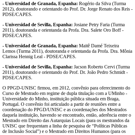
- Universidad de Granada, Espanha:
Rogério da Silva (Turma
2012), doutorando e orientando do Prof. Dr. Jorge Renato dos Reis -
PDSE/CAPES.
- Universidad de Sevilla, Espanha:
Josiane Petry Faria (Turma
2011), doutoranda e orientanda da Profa. Dra. Salete Oro Boff -
PDSE/CAPES.
- Universidad de Granada, Espanha:
Maitê Damé Teixeira
Lemos (Turma 2011), doutoranda e orientanda da Profa. Dra. Mônia
Clarissa Hennig Leal - PDSE/CAPES.
- Universidad de Sevilla, Espanha:
Jacson Roberto Cervi (Turma
2011), doutorando e orientando do Prof. Dr. João Pedro Schmidt -
PDSE/CAPES.
O PPGD-UNISC firmou, em 2012, convênio para oferecimento do
Curso de Mestrado em regime de dupla titulação com a UMinho -
Universidade do Minho, instituição pública situada em Braga,
Portugal. O convênio foi articulado a partir de reuniões entre a
coordenação do PPGD/UNISC e as coordenações dos Mestrados
daquela instituição, havendo se encontrado, então, aderência entre o
Mestrado em Direito das Autarquias Locais (para os mestrandos da
UNISC que frequentam a linha de pesquisa de “Políticas Públicas
de Inclusão Social”) e o Mestrado em Direitos Humanos (para os