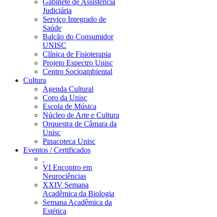
Gabinete de Assistência
Judiciária
Serviço Integrado de
Saúde
Balcão do Consumidor
UNISC
Clínica de Fisioterapia
Projeto Espectro Unisc
Centro Socioambiental
Cultura
Agenda Cultural
Coro da Unisc
Escola de Música
Núcleo de Arte e Cultura
Orquestra de Câmara da
Unisc
Pinacoteca Unisc
Eventos / Certificados
VI Encontro em
Neurociências
XXIV Semana
Acadêmica da Biologia
Semana Acadêmica da
Estética