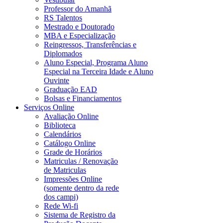
Professor do Amanhã
RS Talentos
Mestrado e Doutorado
MBA e Especialização
Reingressos, Transferências e
Diplomados
Aluno Especial, Programa Aluno
Especial na Terceira Idade e Aluno
Ouvinte
Graduação EAD
Bolsas e Financiamentos
Serviços Online
Avaliação Online
Biblioteca
Calendários
Catálogo Online
Grade de Horários
Matriculas / Renovação
de Matriculas
Impressões Online
(somente dentro da rede
dos campi)
Rede Wi-fi
Sistema de Registro da