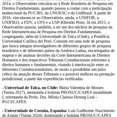
2014, o Observatório vinculou-se à Rede Brasileira de Pesquisa em
Direitos Fundamentais, quando passou a contar com a participação
institucional da PUC/RS, da UNOESC e da UniBrasil. A partir de
2016, vincularam-se ao Observatório, ainda, a UNIFOR, a
UNIFIEO, a FDV, a UFS e a USP-Ribeirão Preto. Já em 2015, o
Observatório passou, também, a ser um dos núcleos de pesquisa da
Rede Interamericana de Pesquisa em Direitos Fundamentais,
congregando, além da Universidade de Talca (Chile), a Pontifícia
Universidad Católica del Perú. Consiste em uma rede de pesquisa
que busca integrar investigadores de diferentes grupos de pesquisa
brasileiros e de diferentes países da América Latina, encarregados de
mapear e de analisar decisões da Corte Interamericana de Direitos
Humanos e dos respectivos Tribunais Constitucionais referentes a
direitos humanos e fundamentais, visando à interlocução entre os
diferentes Constitucionalismos, de modo a possibilitar um juízo
crítico da atuação desses Tribunais e a possível melhora na prestação
jurisdicional, a partir das experiências verificadas.
- Univerisad de Talca, no Chile:
Maria Valentina de Moraes
(Turma 2017), mestranda e bolsista PROSUC/CAPES modalidade
I, orientanda da Profa. Dra. Mônia Clarissa Hennig Leal -
PGCI/CAPES.
- Universidade de Coruña, Espanha:
Luís Guilherme Nascimento
de Araujo (Turma 2024), doutorando e bolsista PROSUC/CAPES