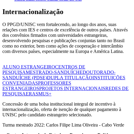
Internacionalização
O PPGD/UNISC vem fortalecendo, ao longo dos anos, suas
relações com IES e centros de excelência de outros países. Através
dos convênios firmados com universidades estrangeiras,
desenvolvendo pesquisas e publicações conjuntas tanto no Brasil
como no exterior, bem como ações de cooperação e intercâmbio
com diversos países, especialmente na Europa e América Latina.
ALUNO ESTRANGEIRO
CENTROS DE
PESQUISA
MESTRADO-SANDUÍCHE
DOUTORADO-
SANDUÍCHE (PDSE)
DUPLA TITULAÇÃO
INSTITUIÇÕES
CONVENIADAS
PROFESSORES
ESTRANGEIROS
PROJETOS INTERNACIONAIS
REDES DE
PESQUISA
ERASMUS+
Concessão de uma bolsa institucional integral de incentivo à
internacionalização, oferta de isenção de qualquer pagamento à
UNISC pelo candidato estrangeiro selecionado.
Turma mestrado 2022: Carlos Filipe Lima Oliveira - Cabo Verde