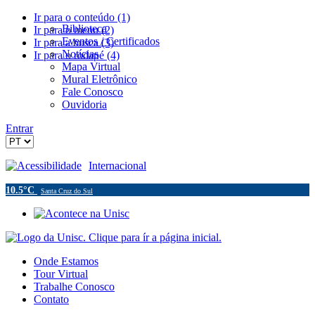
Ir para o conteúdo (1)
Biblioteca
Ir para o menu (2)
Eventos / Certificados
Ir para a busca (3)
Notícias
Ir para o rodapé (4)
Mapa Virtual
Mural Eletrônico
Fale Conosco
Ouvidoria
Entrar
Acessibilidade
Internacional
10.5°C
Santa Cruz do Sul
Onde Estamos
Tour Virtual
Trabalhe Conosco
Contato