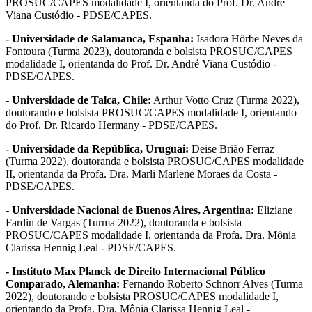
PROSUC/CAPES modalidade I, orientanda do Prof. Dr. André
Viana Custódio - PDSE/CAPES.
- Universidade de Salamanca, Espanha:
Isadora Hörbe Neves da
Fontoura (Turma 2023), doutoranda e bolsista PROSUC/CAPES
modalidade I, orientanda do Prof. Dr. André Viana Custódio -
PDSE/CAPES.
- Universidade de Talca, Chile:
Arthur Votto Cruz (Turma 2022),
doutorando e bolsista PROSUC/CAPES modalidade I, orientando
do Prof. Dr. Ricardo Hermany - PDSE/CAPES.
- Universidade da República, Uruguai:
Deise Brião Ferraz
(Turma 2022), doutoranda e bolsista PROSUC/CAPES modalidade
II, orientanda da Profa. Dra. Marli Marlene Moraes da Costa -
PDSE/CAPES.
- Universidade Nacional de Buenos Aires, Argentina:
Eliziane
Fardin de Vargas (Turma 2022), doutoranda e bolsista
PROSUC/CAPES modalidade I, orientanda da Profa. Dra. Mônia
Clarissa Hennig Leal - PDSE/CAPES.
- Instituto Max Planck de Direito Internacional Público
Comparado, Alemanha:
Fernando Roberto Schnorr Alves (Turma
2022), doutorando e bolsista PROSUC/CAPES modalidade I,
orientando da Profa. Dra. Mônia Clarissa Hennig Leal -