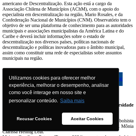
americano de Descentralização. Esta ação está a cargo da
Associação Chilena de Municípios (AChM), com o apoio do
especialista em descentralização na região, Mario Rosales, e da
Confederação Nacional de Municípios (CNM). Observatório tem o
objetivo de ser uma plataforma de conhecimento para as autoridades
municipais e associações municipalistas da América Latina e do
Caribe e deverá incluir informações sobre o estado de
descentralização nos diversos países, políticas nacionais de
descentralização e políticas inovadoras para o âmbito municipal,
assim como constituir uma rede de especialistas sobre assuntos
municipais na região.
Utilizamos cookies para oferecer melhor
Utilizamos cookies para oferecer melhor
EDITAL DE ABERTURA DE VAGA PARA MOBILIDADE
ERASMUS+
experiência, melhorar o desempenho, analisar
experiência, melhorar o desempenho, analisar
como você interage em nosso site e
como você interage em nosso site e
personalizar conteúdo.
personalizar conteúdo.
Saiba mais
Saiba mais
Mobilidade discente ERASMUS - convênio com a Universidade
de Coruña, Espanha:
Recusar Cookies
Recusar Cookies
Aceitar Cookies
Aceitar Cookies
Camila Lopes Martins (Turma 2024), mestranda e bolsista
PROSUC/CAPES modalidade II, orientanda da Profa. Dra. Mônia
Clarissa Hennig Leal.