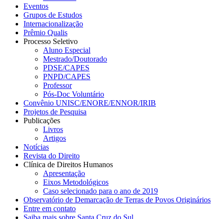
Eventos
Grupos de Estudos
Internacionalização
Prêmio Qualis
Processo Seletivo
Aluno Especial
Mestrado/Doutorado
PDSE/CAPES
PNPD/CAPES
Professor
Pós-Doc Voluntário
Convênio UNISC/ENORE/ENNOR/IRIB
Projetos de Pesquisa
Publicações
Livros
Artigos
Notícias
Revista do Direito
Clínica de Direitos Humanos
Apresentação
Eixos Metodológicos
Caso selecionado para o ano de 2019
Observatório de Demarcação de Terras de Povos Originários
Entre em contato
Saiba mais sobre Santa Cruz do Sul