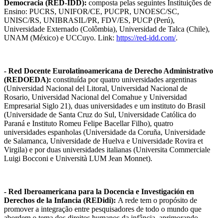
Democracia (RED-IDD):
composta pelas seguintes Instituições de
Ensino: PUCRS, UNIFOR/CE, PUCPR, UNOESC/SC,
UNISC/RS, UNIBRASIL/PR, FDV/ES, PUCP (Perú),
Universidade Externado (Colômbia), Universidad de Talca (Chile),
UNAM (México) e UCCuyo. Link:
https://red-idd.com/
.
- Red Docente Eurolatinoamericana de Derecho Administrativo
(REDOEDA):
constituída por quatro universidades argentinas
(Universidad Nacional del Litoral, Universidad Nacional de
Rosario, Universidad Nacional del Comahue y Universidad
Empresarial Siglo 21), duas universidades e um instituto do Brasil
(Universidade de Santa Cruz do Sul, Universidade Católica do
Paraná e Instituto Romeu Felipe Bacellar Filho), quatro
universidades espanholas (Universidade da Coruña, Universidade
de Salamanca, Universidade de Huelva e Universidade Rovira et
Virgila) e por duas universidades italianas (Universita Commerciale
Luigi Bocconi e Università LUM Jean Monnet).
- Red Iberoamericana para la Docencia e Investigación en
Derechos de la Infancia (REDidi):
A rede tem o propósito de
promover a integração entre pesquisadores de todo o mundo que
abordem o tema dos direitos humanos da infância, aprimorando