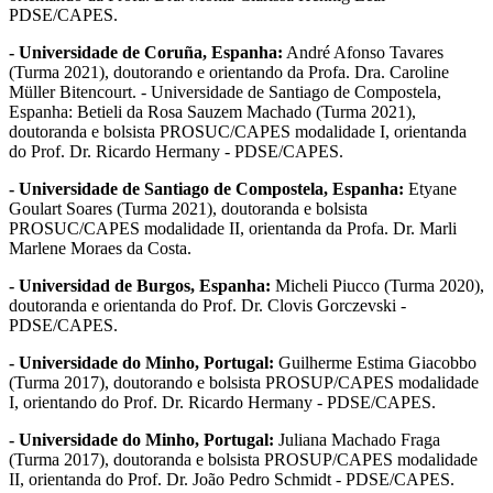
PDSE/CAPES.
- Universidade de Coruña, Espanha:
André Afonso Tavares
(Turma 2021), doutorando e orientando da Profa. Dra. Caroline
Müller Bitencourt. - Universidade de Santiago de Compostela,
Espanha: Betieli da Rosa Sauzem Machado (Turma 2021),
doutoranda e bolsista PROSUC/CAPES modalidade I, orientanda
do Prof. Dr. Ricardo Hermany - PDSE/CAPES.
- Universidade de Santiago de Compostela, Espanha:
Etyane
Goulart Soares (Turma 2021), doutoranda e bolsista
PROSUC/CAPES modalidade II, orientanda da Profa. Dr. Marli
Marlene Moraes da Costa.
- Universidad de Burgos, Espanha:
Micheli Piucco (Turma 2020),
doutoranda e orientanda do Prof. Dr. Clovis Gorczevski -
PDSE/CAPES.
- Universidade do Minho, Portugal:
Guilherme Estima Giacobbo
(Turma 2017), doutorando e bolsista PROSUP/CAPES modalidade
I, orientando do Prof. Dr. Ricardo Hermany - PDSE/CAPES.
- Universidade do Minho, Portugal:
Juliana Machado Fraga
(Turma 2017), doutoranda e bolsista PROSUP/CAPES modalidade
II, orientanda do Prof. Dr. João Pedro Schmidt - PDSE/CAPES.