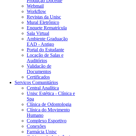
Produção Docente
Webmail
Workflow
Revistas da Unisc
Mural Eletrônico
Enquete Rematrícula
Sala Virtual
Ambiente Graduação
EAD - Antigo
Portal do Estudante
Locação de Salas e
Auditórios
Validação de
Documentos
Certificados
Serviços Comunitários
Central Analítica
Unisc Estética - Clínica e
Spa
Clínica de Odontologia
Clínica do Movimento
Humano
Complexo Esportivo
Conexões
Farmácia Unisc