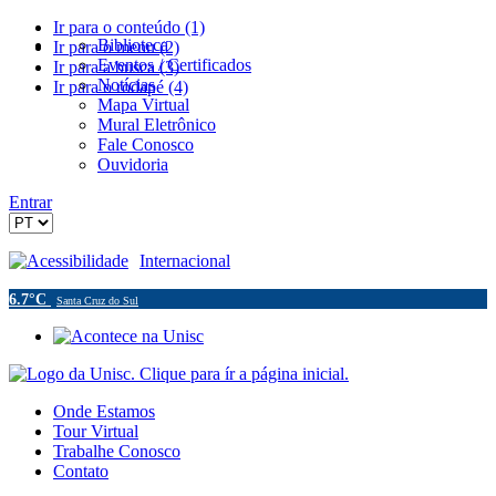
Ir para o conteúdo (1)
Biblioteca
Ir para o menu (2)
Eventos / Certificados
Ir para a busca (3)
Notícias
Ir para o rodapé (4)
Mapa Virtual
Mural Eletrônico
Fale Conosco
Ouvidoria
Entrar
Acessibilidade
Internacional
6.7°C
Santa Cruz do Sul
Onde Estamos
Tour Virtual
Trabalhe Conosco
Contato