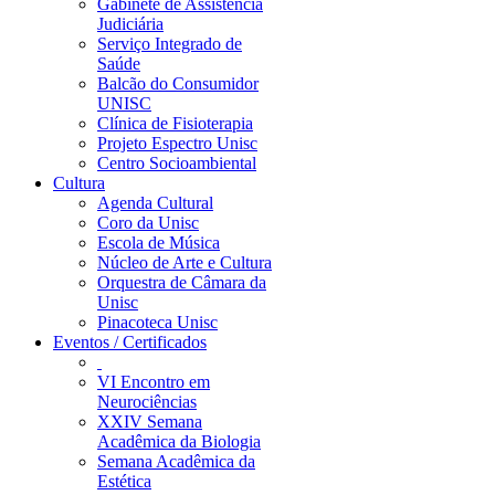
Gabinete de Assistência
Judiciária
Serviço Integrado de
Saúde
Balcão do Consumidor
UNISC
Clínica de Fisioterapia
Projeto Espectro Unisc
Centro Socioambiental
Cultura
Agenda Cultural
Coro da Unisc
Escola de Música
Núcleo de Arte e Cultura
Orquestra de Câmara da
Unisc
Pinacoteca Unisc
Eventos / Certificados
VI Encontro em
Neurociências
XXIV Semana
Acadêmica da Biologia
Semana Acadêmica da
Estética