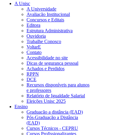
A Unisc
A Universidade
Avaliação Institucional
Concursos e Editais
Editora
Estrutura Administrativa
Ouvidoria
Trabalhe Conosco
VoltarE
Contato
Acessibilidade no site
Dicas de segurança pessoal
Achados e Perdidos
RPPN
DCE
Recursos disponíveis para alunos
e professores
Relatório de Igualdade Salarial
Eleições Unisc 2025
Ensino
Graduação a distância (EAD)
Pós-Graduação a Distância
(EAD)
Cursos Técnicos - CEPRU
Cursos Profissionalizantes