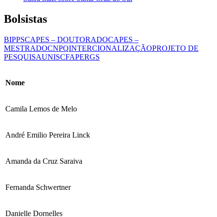
Bolsistas
BIPPS
CAPES – DOUTORADO
CAPES –
MESTRADO
CNPQ
INTERCIONALIZAÇÃO
PROJETO DE
PESQUISA
UNISC
FAPERGS
Nome
Camila Lemos de Melo
André Emilio Pereira Linck
Amanda da Cruz Saraiva
Fernanda Schwertner
Danielle Dornelles