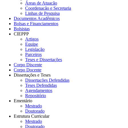
Áreas de Atuação
Coordenação e Secretaria
Linhas de Pesquisa
Documentos Acadêmicos
Bolsas e Financiamentos
Bolsistas
CIEPPP
Artigos
Equipe
Legislação
Parceiros
Teses e Dissertações
Corpo Discente
Corpo Docente
Dissertações e Teses
Dissertações Defendidas
Teses Defendidas
Agendamentos
Repositório
Ementário
Mestrado
Doutorado
Estrutura Curricular
Mestrado
Doutorado