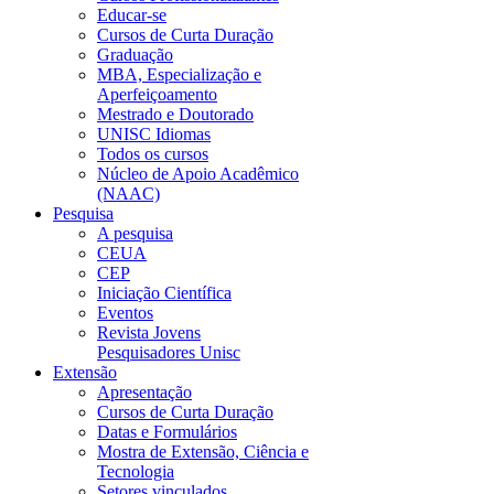
Educar-se
Cursos de Curta Duração
Graduação
MBA, Especialização e
Aperfeiçoamento
Mestrado e Doutorado
UNISC Idiomas
Todos os cursos
Núcleo de Apoio Acadêmico
(NAAC)
Pesquisa
A pesquisa
CEUA
CEP
Iniciação Científica
Eventos
Revista Jovens
Pesquisadores Unisc
Extensão
Apresentação
Cursos de Curta Duração
Datas e Formulários
Mostra de Extensão, Ciência e
Tecnologia
Setores vinculados