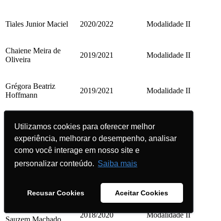
Tiales Junior Maciel
2020/2022
Modalidade II
Chaiene Meira de
2019/2021
Modalidade II
Oliveira
Grégora Beatriz
2019/2021
Modalidade II
Hoffmann
Higor Neves de Freitas
2019/2021
Modalidade I
Utilizamos cookies para oferecer melhor
Utilizamos cookies para oferecer melhor
experiência, melhorar o desempenho, analisar
experiência, melhorar o desempenho, analisar
Maria Victória
como você interage em nosso site e
como você interage em nosso site e
2019/2021
Modalidade II
Pasquoto de Freitas
personalizar conteúdo.
personalizar conteúdo.
Saiba mais
Saiba mais
Rafaela Matos Peixoto
2019/2021
Modalidade II
Recusar Cookies
Recusar Cookies
Aceitar Cookies
Aceitar Cookies
Betieli da Rosa
2018/2020
Modalidade II
Sauzem Machado