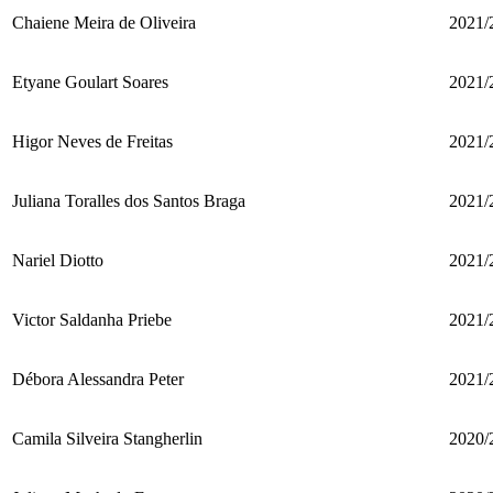
Chaiene Meira de Oliveira
2021/
Etyane Goulart Soares
2021/
Higor Neves de Freitas
2021/
Juliana Toralles dos Santos Braga
2021/
Nariel Diotto
2021/
Victor Saldanha Priebe
2021/
Débora Alessandra Peter
2021/
Camila Silveira Stangherlin
2020/