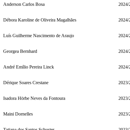
Anderson Carlos Bosa
2024/
Débora Karoline de Oliveira Magalhães
2024/
Luís Guilherme Nascimento de Araujo
2024/
Georgea Bernhard
2024/
André Emílio Pereira Linck
2024/
Dérique Soares Crestane
2023/
Isadora Hörbe Neves da Fontoura
2023/
Maini Dornelles
2023/
Tatiana dos Santos Schuster
2023/