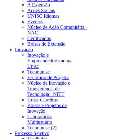
A Extensão
Ações Sociais
UNISC Idiomas
Eventos
Núcleo de Ação Comunitária -
NAC
Certificados
Bolsas de Extensão
Inovação
Inovação e
Empreendedorismo na
Unisc
Tecnounisc
Escritório de Projetos
Núcleo de Inovação e
Transferência de
Tecnologia - NITT
Unisc Carreiras
Bolsas e Projetos de
Inovação
Laboratórios
Multiusuário
Tecnounisc (2)
Processo Seletivo
Vestibular