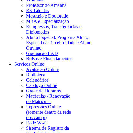
Professor do Amanhã
RS Talentos
Mestrado e Doutorado
MBA e Especialização
Reingressos, Transferências e
Diplomados
Aluno Especial, Programa Aluno
Especial na Terceira Idade e Aluno
Ouvinte
Graduação EAD
Bolsas e Financiamentos
Serviços Online
Avaliação Online
Biblioteca
Calendários
Catálogo Online
Grade de Horários
Matriculas / Renovação
de Matriculas
Impressões Online
(somente dentro da rede
dos campi)
Rede Wi-fi
Sistema de Registro da