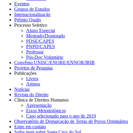
Eventos
Grupos de Estudos
Internacionalização
Prêmio Qualis
Processo Seletivo
Aluno Especial
Mestrado/Doutorado
PDSE/CAPES
PNPD/CAPES
Professor
Pós-Doc Voluntário
Convênio UNISC/ENORE/ENNOR/IRIB
Projetos de Pesquisa
Publicações
Livros
Artigos
Notícias
Revista do Direito
Clínica de Direitos Humanos
Apresentação
Eixos Metodológicos
Caso selecionado para o ano de 2019
Observatório de Demarcação de Terras de Povos Originários
Entre em contato
Saiba mais sobre Santa Cruz do Sul