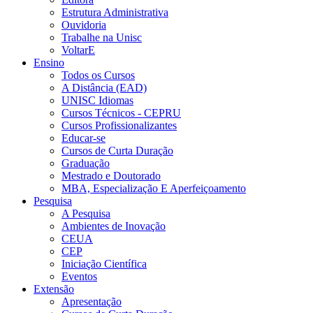
Estrutura Administrativa
Ouvidoria
Trabalhe na Unisc
VoltarE
Ensino
Todos os Cursos
A Distância (EAD)
UNISC Idiomas
Cursos Técnicos - CEPRU
Cursos Profissionalizantes
Educar-se
Cursos de Curta Duração
Graduação
Mestrado e Doutorado
MBA, Especialização E Aperfeiçoamento
Pesquisa
A Pesquisa
Ambientes de Inovação
CEUA
CEP
Iniciação Científica
Eventos
Extensão
Apresentação