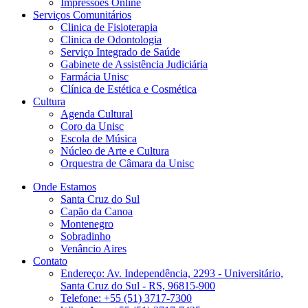
Impressões Online
Serviços Comunitários
Clinica de Fisioterapia
Clinica de Odontologia
Serviço Integrado de Saúde
Gabinete de Assistência Judiciária
Farmácia Unisc
Clínica de Estética e Cosmética
Cultura
Agenda Cultural
Coro da Unisc
Escola de Música
Núcleo de Arte e Cultura
Orquestra de Câmara da Unisc
Onde Estamos
Santa Cruz do Sul
Capão da Canoa
Montenegro
Sobradinho
Venâncio Aires
Contato
Endereço: Av. Independência, 2293 - Universitário,
Santa Cruz do Sul - RS, 96815-900
Telefone: +55 (51) 3717-7300