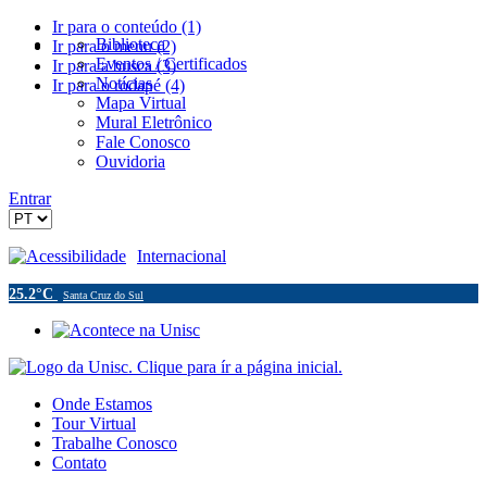
Ir para o conteúdo (1)
Biblioteca
Ir para o menu (2)
Eventos / Certificados
Ir para a busca (3)
Notícias
Ir para o rodapé (4)
Mapa Virtual
Mural Eletrônico
Fale Conosco
Ouvidoria
Entrar
Acessibilidade
Internacional
25.2°C
Santa Cruz do Sul
Onde Estamos
Tour Virtual
Trabalhe Conosco
Contato