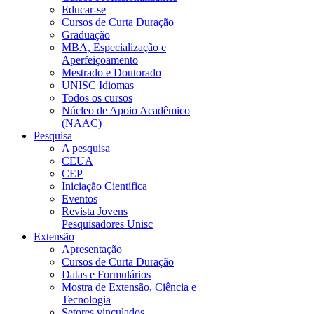
Educar-se
Cursos de Curta Duração
Graduação
MBA, Especialização e
Aperfeiçoamento
Mestrado e Doutorado
UNISC Idiomas
Todos os cursos
Núcleo de Apoio Acadêmico
(NAAC)
Pesquisa
A pesquisa
CEUA
CEP
Iniciação Científica
Eventos
Revista Jovens
Pesquisadores Unisc
Extensão
Apresentação
Cursos de Curta Duração
Datas e Formulários
Mostra de Extensão, Ciência e
Tecnologia
Setores vinculados