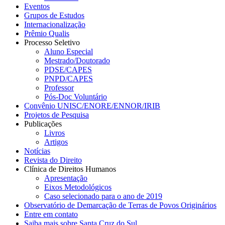
Eventos
Grupos de Estudos
Internacionalização
Prêmio Qualis
Processo Seletivo
Aluno Especial
Mestrado/Doutorado
PDSE/CAPES
PNPD/CAPES
Professor
Pós-Doc Voluntário
Convênio UNISC/ENORE/ENNOR/IRIB
Projetos de Pesquisa
Publicações
Livros
Artigos
Notícias
Revista do Direito
Clínica de Direitos Humanos
Apresentação
Eixos Metodológicos
Caso selecionado para o ano de 2019
Observatório de Demarcação de Terras de Povos Originários
Entre em contato
Saiba mais sobre Santa Cruz do Sul