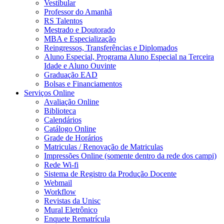
Vestibular
Professor do Amanhã
RS Talentos
Mestrado e Doutorado
MBA e Especialização
Reingressos, Transferências e Diplomados
Aluno Especial, Programa Aluno Especial na Terceira
Idade e Aluno Ouvinte
Graduação EAD
Bolsas e Financiamentos
Serviços Online
Avaliação Online
Biblioteca
Calendários
Catálogo Online
Grade de Horários
Matriculas / Renovação de Matriculas
Impressões Online (somente dentro da rede dos campi)
Rede Wi-fi
Sistema de Registro da Produção Docente
Webmail
Workflow
Revistas da Unisc
Mural Eletrônico
Enquete Rematrícula