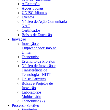
A Extensão
Ações Sociais
UNISC Idiomas
Eventos
Núcleo de Ação Comunitária -
NAC
Certificados
Bolsas de Extensão
Inovação
Inovação e
Empreendedorismo na
Unisc
Tecnounisc
Escritório de Projetos
Núcleo de Inovação e
Transferência de
Tecnologia - NITT
Unisc Carreiras
Bolsas e Projetos de
Inovação
Laboratórios
Multiusuário
Tecnounisc (2)
Processo Seletivo
Vestibular