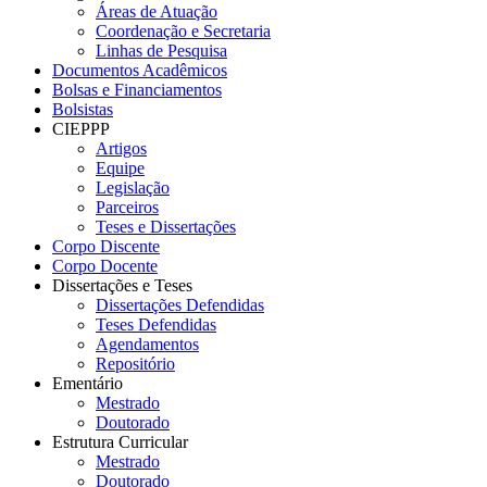
Áreas de Atuação
Coordenação e Secretaria
Linhas de Pesquisa
Documentos Acadêmicos
Bolsas e Financiamentos
Bolsistas
CIEPPP
Artigos
Equipe
Legislação
Parceiros
Teses e Dissertações
Corpo Discente
Corpo Docente
Dissertações e Teses
Dissertações Defendidas
Teses Defendidas
Agendamentos
Repositório
Ementário
Mestrado
Doutorado
Estrutura Curricular
Mestrado
Doutorado