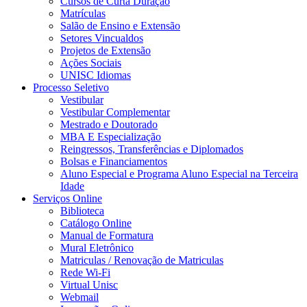
Cursos de Curta Duração
Matrículas
Salão de Ensino e Extensão
Setores Vincualdos
Projetos de Extensão
Ações Sociais
UNISC Idiomas
Processo Seletivo
Vestibular
Vestibular Complementar
Mestrado e Doutorado
MBA E Especialização
Reingressos, Transferências e Diplomados
Bolsas e Financiamentos
Aluno Especial e Programa Aluno Especial na Terceira
Idade
Serviços Online
Biblioteca
Catálogo Online
Manual de Formatura
Mural Eletrônico
Matriculas / Renovação de Matriculas
Rede Wi-Fi
Virtual Unisc
Webmail