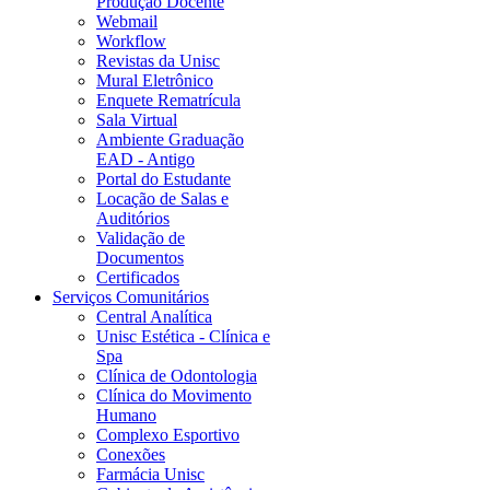
Produção Docente
Webmail
Workflow
Revistas da Unisc
Mural Eletrônico
Enquete Rematrícula
Sala Virtual
Ambiente Graduação
EAD - Antigo
Portal do Estudante
Locação de Salas e
Auditórios
Validação de
Documentos
Certificados
Serviços Comunitários
Central Analítica
Unisc Estética - Clínica e
Spa
Clínica de Odontologia
Clínica do Movimento
Humano
Complexo Esportivo
Conexões
Farmácia Unisc