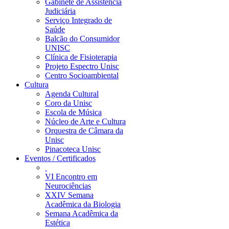
Gabinete de Assistência
Judiciária
Serviço Integrado de
Saúde
Balcão do Consumidor
UNISC
Clínica de Fisioterapia
Projeto Espectro Unisc
Centro Socioambiental
Cultura
Agenda Cultural
Coro da Unisc
Escola de Música
Núcleo de Arte e Cultura
Orquestra de Câmara da
Unisc
Pinacoteca Unisc
Eventos / Certificados
VI Encontro em
Neurociências
XXIV Semana
Acadêmica da Biologia
Semana Acadêmica da
Estética