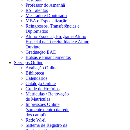
Professor do Amanhã
RS Talentos
Mestrado e Doutorado
MBA e Especialização
Reingressos, Transferências e
Diplomados
Aluno Especial, Programa Aluno
Especial na Terceira Idade e Aluno
Ouvinte
Graduação EAD
Bolsas e Financiamentos
Serviços Online
Avaliação Online
Biblioteca
Calendários
Catálogo Online
Grade de Horários
Matriculas / Renovação
de Matriculas
Impressões Online
(somente dentro da rede
dos campi)
Rede Wi-fi
Sistema de Registro da