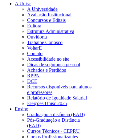
A Unisc
A Universidade
Avaliação Institucional
Concursos e Editais
Editora
Estrutura Administrativa
Ouvidoria
Trabalhe Conosco
VoltarE
Contato
Acessibilidade no site
Dicas de segurança pessoal
Achados e Perdidos
RPPN
DCE
Recursos disponíveis para alunos
e professores
Relatório de Igualdade Salarial
Eleições Unisc 2025
Ensino
Graduação a distância (EAD)
Pós-Graduação a Distância
(EAD)
Cursos Técnicos - CEPRU
Cursos Profissionalizantes