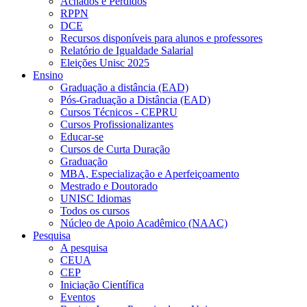
Achados e Perdidos
RPPN
DCE
Recursos disponíveis para alunos e professores
Relatório de Igualdade Salarial
Eleições Unisc 2025
Ensino
Graduação a distância (EAD)
Pós-Graduação a Distância (EAD)
Cursos Técnicos - CEPRU
Cursos Profissionalizantes
Educar-se
Cursos de Curta Duração
Graduação
MBA, Especialização e Aperfeiçoamento
Mestrado e Doutorado
UNISC Idiomas
Todos os cursos
Núcleo de Apoio Acadêmico (NAAC)
Pesquisa
A pesquisa
CEUA
CEP
Iniciação Científica
Eventos