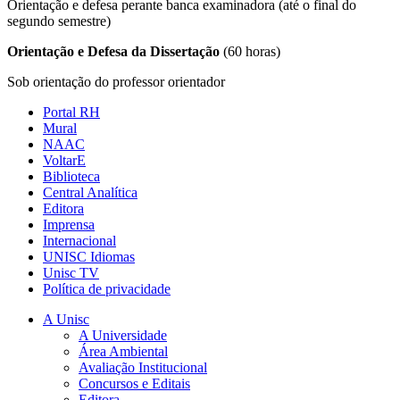
Orientação e defesa perante banca examinadora (até o final do
segundo semestre)
Orientação e Defesa da Dissertação
(60 horas)
Sob orientação do professor orientador
Portal RH
Mural
NAAC
VoltarE
Biblioteca
Central Analítica
Editora
Imprensa
Internacional
UNISC Idiomas
Unisc TV
Política de privacidade
A Unisc
A Universidade
Área Ambiental
Avaliação Institucional
Concursos e Editais
Editora