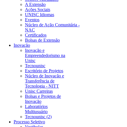
A Extensão
Ações Sociais
UNISC Idiomas
Eventos
Núcleo de Ação Comunitária -
NAC
Certificados
Bolsas de Extensão
Inovação
Inovação e
Empreendedorismo na
Unisc
Tecnounisc
Escritório de Projetos
Núcleo de Inovação e
Transferência de
Tecnologia - NITT
Unisc Carreiras
Bolsas e Projetos de
Inovação
Laboratórios
Multiusuário
Tecnounisc (2)
Processo Seletivo
Vestibular