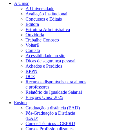
A Unisc
A Universidade
Avaliação Institucional
Concursos e Editais
Editora
Estrutura Administrativa
Ouvidoria
Trabalhe Conosco
VoltarE
Contato
Acessibilidade no site
Dicas de segurança pessoal
Achados e Perdidos
RPPN
DCE
Recursos disponíveis para alunos
e professores
Relatório de Igualdade Salarial
Eleições Unisc 2025
Ensino
Graduação a distância (EAD)
Pós-Graduação a Distância
(EAD)
Cursos Técnicos - CEPRU
Cursos Profissionalizantes