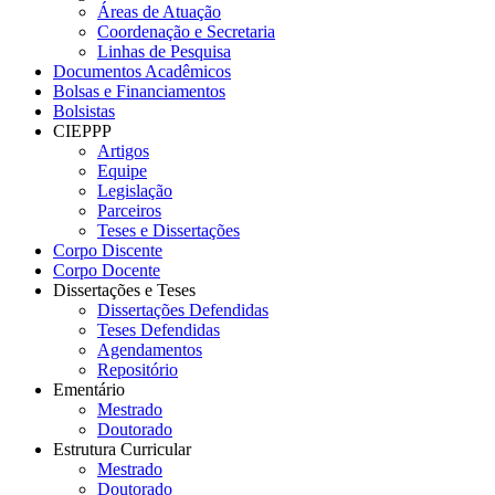
Áreas de Atuação
Coordenação e Secretaria
Linhas de Pesquisa
Documentos Acadêmicos
Bolsas e Financiamentos
Bolsistas
CIEPPP
Artigos
Equipe
Legislação
Parceiros
Teses e Dissertações
Corpo Discente
Corpo Docente
Dissertações e Teses
Dissertações Defendidas
Teses Defendidas
Agendamentos
Repositório
Ementário
Mestrado
Doutorado
Estrutura Curricular
Mestrado
Doutorado