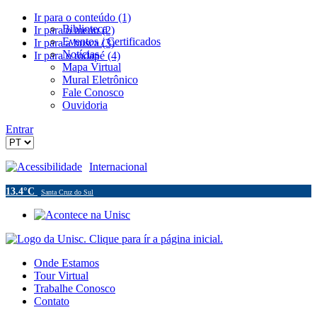
Ir para o conteúdo (1)
Biblioteca
Ir para o menu (2)
Eventos / Certificados
Ir para a busca (3)
Notícias
Ir para o rodapé (4)
Mapa Virtual
Mural Eletrônico
Fale Conosco
Ouvidoria
Entrar
Acessibilidade
Internacional
13.4°C
Santa Cruz do Sul
Onde Estamos
Tour Virtual
Trabalhe Conosco
Contato