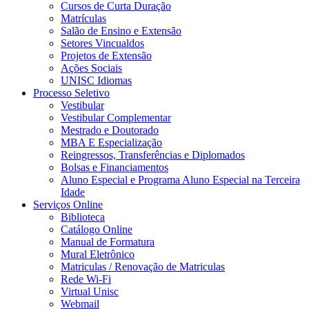
Cursos de Curta Duração
Matrículas
Salão de Ensino e Extensão
Setores Vincualdos
Projetos de Extensão
Ações Sociais
UNISC Idiomas
Processo Seletivo
Vestibular
Vestibular Complementar
Mestrado e Doutorado
MBA E Especialização
Reingressos, Transferências e Diplomados
Bolsas e Financiamentos
Aluno Especial e Programa Aluno Especial na Terceira
Idade
Serviços Online
Biblioteca
Catálogo Online
Manual de Formatura
Mural Eletrônico
Matriculas / Renovação de Matriculas
Rede Wi-Fi
Virtual Unisc
Webmail