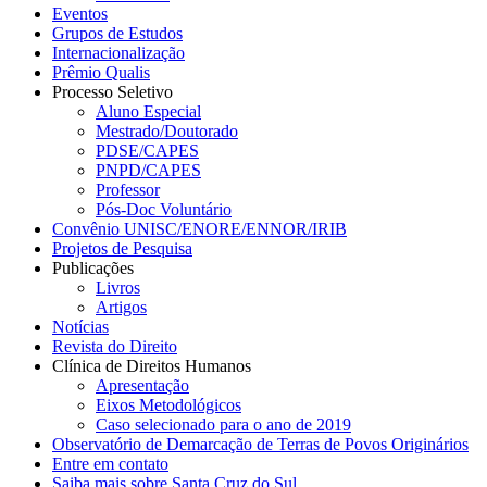
Eventos
Grupos de Estudos
Internacionalização
Prêmio Qualis
Processo Seletivo
Aluno Especial
Mestrado/Doutorado
PDSE/CAPES
PNPD/CAPES
Professor
Pós-Doc Voluntário
Convênio UNISC/ENORE/ENNOR/IRIB
Projetos de Pesquisa
Publicações
Livros
Artigos
Notícias
Revista do Direito
Clínica de Direitos Humanos
Apresentação
Eixos Metodológicos
Caso selecionado para o ano de 2019
Observatório de Demarcação de Terras de Povos Originários
Entre em contato
Saiba mais sobre Santa Cruz do Sul