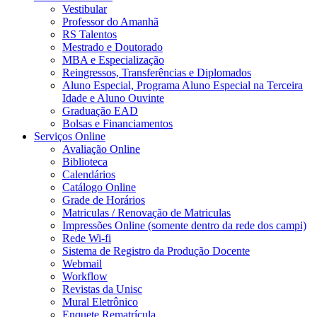
Vestibular
Professor do Amanhã
RS Talentos
Mestrado e Doutorado
MBA e Especialização
Reingressos, Transferências e Diplomados
Aluno Especial, Programa Aluno Especial na Terceira
Idade e Aluno Ouvinte
Graduação EAD
Bolsas e Financiamentos
Serviços Online
Avaliação Online
Biblioteca
Calendários
Catálogo Online
Grade de Horários
Matriculas / Renovação de Matriculas
Impressões Online (somente dentro da rede dos campi)
Rede Wi-fi
Sistema de Registro da Produção Docente
Webmail
Workflow
Revistas da Unisc
Mural Eletrônico
Enquete Rematrícula