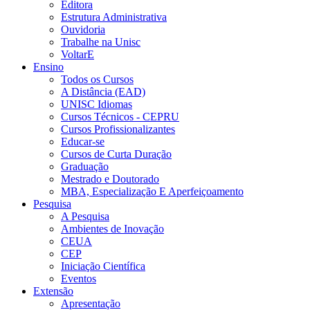
Editora
Estrutura Administrativa
Ouvidoria
Trabalhe na Unisc
VoltarE
Ensino
Todos os Cursos
A Distância (EAD)
UNISC Idiomas
Cursos Técnicos - CEPRU
Cursos Profissionalizantes
Educar-se
Cursos de Curta Duração
Graduação
Mestrado e Doutorado
MBA, Especialização E Aperfeiçoamento
Pesquisa
A Pesquisa
Ambientes de Inovação
CEUA
CEP
Iniciação Científica
Eventos
Extensão
Apresentação