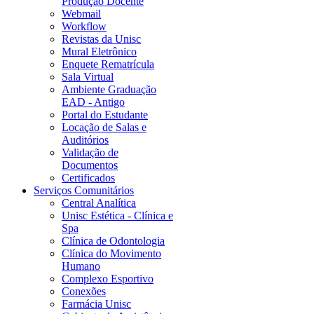
Produção Docente
Webmail
Workflow
Revistas da Unisc
Mural Eletrônico
Enquete Rematrícula
Sala Virtual
Ambiente Graduação
EAD - Antigo
Portal do Estudante
Locação de Salas e
Auditórios
Validação de
Documentos
Certificados
Serviços Comunitários
Central Analítica
Unisc Estética - Clínica e
Spa
Clínica de Odontologia
Clínica do Movimento
Humano
Complexo Esportivo
Conexões
Farmácia Unisc