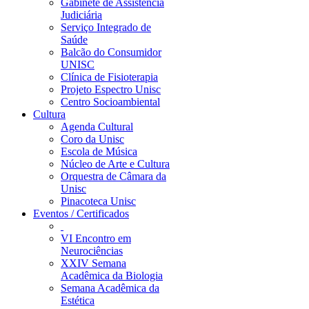
Gabinete de Assistência
Judiciária
Serviço Integrado de
Saúde
Balcão do Consumidor
UNISC
Clínica de Fisioterapia
Projeto Espectro Unisc
Centro Socioambiental
Cultura
Agenda Cultural
Coro da Unisc
Escola de Música
Núcleo de Arte e Cultura
Orquestra de Câmara da
Unisc
Pinacoteca Unisc
Eventos / Certificados
VI Encontro em
Neurociências
XXIV Semana
Acadêmica da Biologia
Semana Acadêmica da
Estética