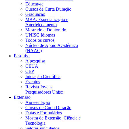
Educar-se
Cursos de Curta Duração
Graduação
MBA, Especialização e
Aperfeiçoamento
Mestrado e Doutorado
UNISC Idiomas
Todos os cursos
Núcleo de Apoio Acadêmico
(NAAC)
Pesquisa
A pesquisa
CEUA
CEP
Iniciação Científica
Eventos
Revista Jovens
Pesquisadores Unisc
Extensão
Apresentação
Cursos de Curta Duração
Datas e Formulários
Mostra de Extensão, Ciência e
Tecnologia
Setores vinculados