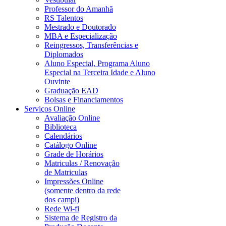
Professor do Amanhã
RS Talentos
Mestrado e Doutorado
MBA e Especialização
Reingressos, Transferências e
Diplomados
Aluno Especial, Programa Aluno
Especial na Terceira Idade e Aluno
Ouvinte
Graduação EAD
Bolsas e Financiamentos
Serviços Online
Avaliação Online
Biblioteca
Calendários
Catálogo Online
Grade de Horários
Matriculas / Renovação
de Matriculas
Impressões Online
(somente dentro da rede
dos campi)
Rede Wi-fi
Sistema de Registro da