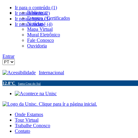
Ir para o conteúdo (1)
Biblioteca
Ir para o menu (2)
Eventos / Certificados
Ir para a busca (3)
Notícias
Ir para o rodapé (4)
Mapa Virtual
Mural Eletrônico
Fale Conosco
Ouvidoria
Entrar
Acessibilidade
Internacional
12.8°C
Santa Cruz do Sul
Onde Estamos
Tour Virtual
Trabalhe Conosco
Contato