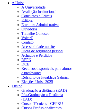
A Unisc
A Universidade
Avaliação Institucional
Concursos e Editais
Editora
Estrutura Administrativa
Ouvidoria
Trabalhe Conosco
VoltarE
Contato
Acessibilidade no site
Dicas de segurança pessoal
Achados e Perdidos
RPPN
DCE
Recursos disponíveis para alunos
e professores
Relatório de Igualdade Salarial
Eleições Unisc 2025
Ensino
Graduação a distância (EAD)
Pós-Graduação a Distância
(EAD)
Cursos Técnicos - CEPRU
Cursos Profissionalizantes