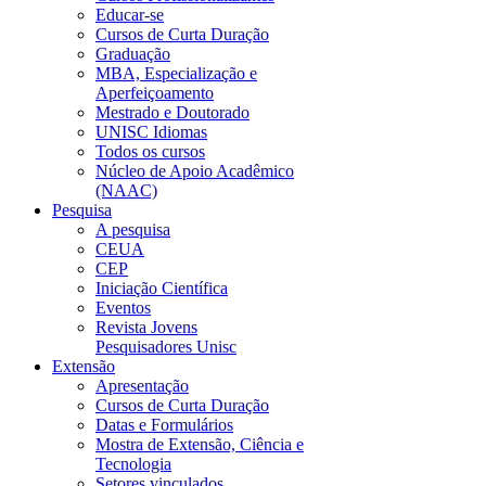
Educar-se
Cursos de Curta Duração
Graduação
MBA, Especialização e
Aperfeiçoamento
Mestrado e Doutorado
UNISC Idiomas
Todos os cursos
Núcleo de Apoio Acadêmico
(NAAC)
Pesquisa
A pesquisa
CEUA
CEP
Iniciação Científica
Eventos
Revista Jovens
Pesquisadores Unisc
Extensão
Apresentação
Cursos de Curta Duração
Datas e Formulários
Mostra de Extensão, Ciência e
Tecnologia
Setores vinculados