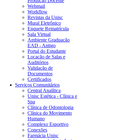
Produção Docente
Webmail
Workflow
Revistas da Unisc
Mural Eletrônico
Enquete Rematrícula
Sala Virtual
Ambiente Graduação
EAD - Antigo
Portal do Estudante
Locação de Salas e
Auditórios
Validação de
Documentos
Certificados
Serviços Comunitários
Central Analítica
Unisc Estética - Clínica e
Spa
Clínica de Odontologia
Clínica do Movimento
Humano
Complexo Esportivo
Conexões
Farmácia Unisc