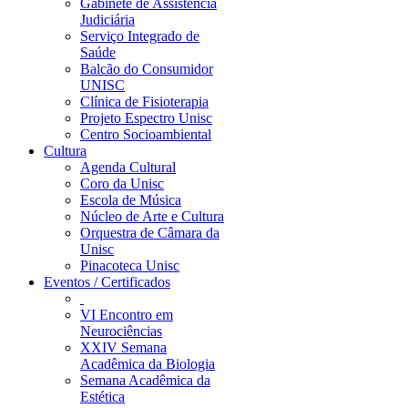
Gabinete de Assistência
Judiciária
Serviço Integrado de
Saúde
Balcão do Consumidor
UNISC
Clínica de Fisioterapia
Projeto Espectro Unisc
Centro Socioambiental
Cultura
Agenda Cultural
Coro da Unisc
Escola de Música
Núcleo de Arte e Cultura
Orquestra de Câmara da
Unisc
Pinacoteca Unisc
Eventos / Certificados
VI Encontro em
Neurociências
XXIV Semana
Acadêmica da Biologia
Semana Acadêmica da
Estética