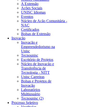
A Extensão
Ações Sociais
UNISC Idiomas
Eventos
Núcleo de Ação Comunitária -
NAC
Certificados
Bolsas de Extensão
Inovação
Inovação e
Empreendedorismo na
Unisc
Tecnounisc
Escritório de Projetos
Núcleo de Inovação e
Transferência de
Tecnologia - NITT
Unisc Carreiras
Bolsas e Projetos de
Inovação
Laboratórios
Multiusuário
Tecnounisc (2)
Processo Seletivo
Vestibular