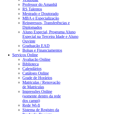
Professor do Amanhã
RS Talentos
Mestrado e Doutorado
MBA e Especialização
Reingressos, Transferências e
Diplomados
Aluno Especial, Programa Aluno
Especial na Terceira Idade e Aluno
Ouvinte
Graduação EAD
Bolsas e Financiamentos
Serviços Online
Avaliação Online
Biblioteca
Calendários
Catálogo Online
Grade de Horários
Matriculas / Renovação
de Matriculas
Impressões Online
(somente dentro da rede
dos campi)
Rede Wi-fi
Sistema de Registro da