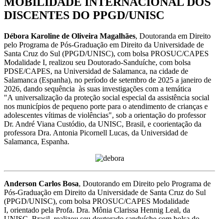
MOBILIDADE INTERNACIONAL DOS
DISCENTES DO PPGD/UNISC
Débora Karoline de Oliveira Magalhães
, Doutoranda em Direito
pelo Programa de Pós-Graduação em Direito da Universidade de
Santa Cruz do Sul (PPGD/UNISC), com bolsa PROSUC/CAPES
Modalidade I, realizou seu Doutorado-Sanduíche, com bolsa
PDSE/CAPES, na Universidad de Salamanca, na cidade de
Salamanca (Espanha), no período de setembro de 2025 a janeiro de
2026, dando sequência às suas investigações com a temática
"A universalização da proteção social especial da assistência social
nos municípios de pequeno porte para o atendimento de crianças e
adolescentes vítimas de violências", sob a orientação do professor
Dr. André Viana Custódio, da UNISC, Brasil, e coorientação da
professora Dra. Antonia Picornell Lucas, da Universidad de
Salamanca, Espanha.
Anderson Carlos Bosa
, Doutorando em Direito pelo Programa de
Pós-Graduação em Direito da Universidade de Santa Cruz do Sul
(PPGD/UNISC), com bolsa PROSUC/CAPES Modalidade
I, orientado pela Profa. Dra. Mônia Clarissa Hennig Leal, da
UNISC, Brasil, realizou seu doutorado sanduíche com bolsa do