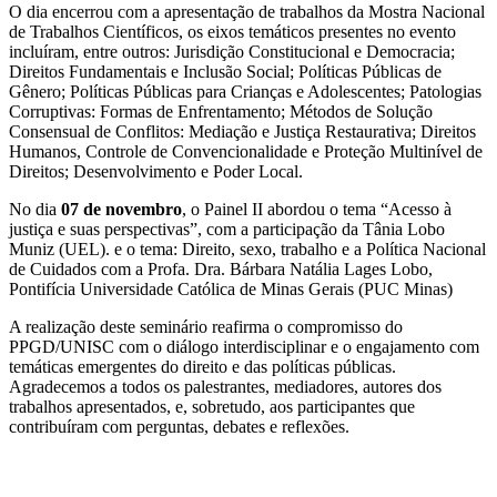
O dia encerrou com a apresentação de trabalhos da Mostra Nacional
de Trabalhos Científicos, os eixos temáticos presentes no evento
incluíram, entre outros: Jurisdição Constitucional e Democracia;
Direitos Fundamentais e Inclusão Social; Políticas Públicas de
Gênero; Políticas Públicas para Crianças e Adolescentes; Patologias
Corruptivas: Formas de Enfrentamento; Métodos de Solução
Consensual de Conflitos: Mediação e Justiça Restaurativa; Direitos
Humanos, Controle de Convencionalidade e Proteção Multinível de
Direitos; Desenvolvimento e Poder Local.
No dia
07 de novembro
, o Painel II abordou o tema “Acesso à
justiça e suas perspectivas”, com a participação da Tânia Lobo
Muniz (UEL). e o tema: Direito, sexo, trabalho e a Política Nacional
de Cuidados com a Profa. Dra. Bárbara Natália Lages Lobo,
Pontifícia Universidade Católica de Minas Gerais (PUC Minas)
A realização deste seminário reafirma o compromisso do
PPGD/UNISC com o diálogo interdisciplinar e o engajamento com
temáticas emergentes do direito e das políticas públicas.
Agradecemos a todos os palestrantes, mediadores, autores dos
trabalhos apresentados, e, sobretudo, aos participantes que
contribuíram com perguntas, debates e reflexões.