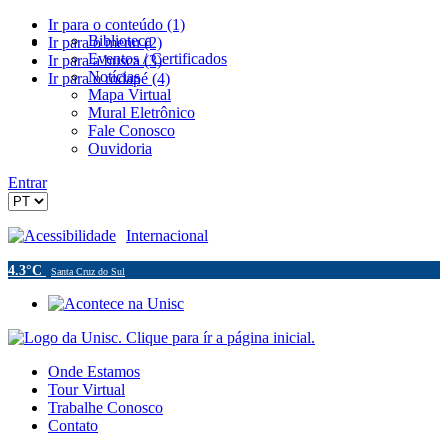
Ir para o conteúdo (1)
Biblioteca
Ir para o menu (2)
Eventos / Certificados
Ir para a busca (3)
Notícias
Ir para o rodapé (4)
Mapa Virtual
Mural Eletrônico
Fale Conosco
Ouvidoria
Entrar
Acessibilidade
Internacional
4.3°C
Santa Cruz do Sul
Onde Estamos
Tour Virtual
Trabalhe Conosco
Contato