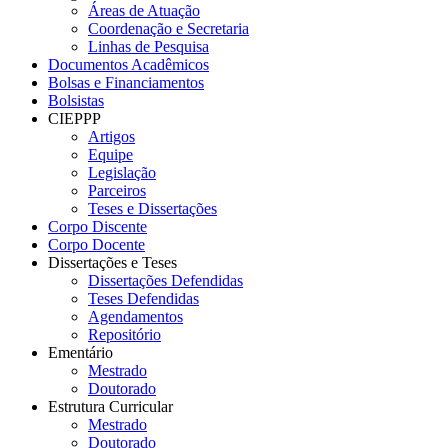
Áreas de Atuação
Coordenação e Secretaria
Linhas de Pesquisa
Documentos Acadêmicos
Bolsas e Financiamentos
Bolsistas
CIEPPP
Artigos
Equipe
Legislação
Parceiros
Teses e Dissertações
Corpo Discente
Corpo Docente
Dissertações e Teses
Dissertações Defendidas
Teses Defendidas
Agendamentos
Repositório
Ementário
Mestrado
Doutorado
Estrutura Curricular
Mestrado
Doutorado