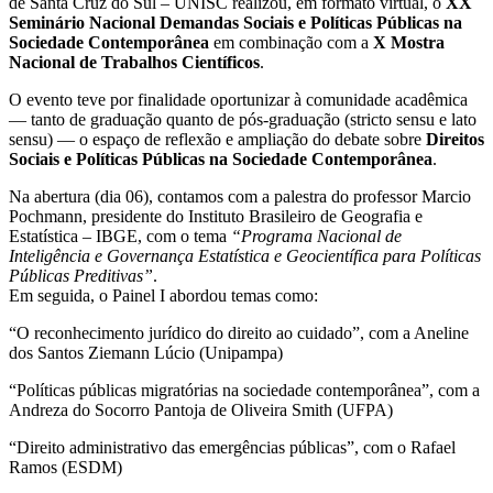
de Santa Cruz do Sul – UNISC realizou, em formato virtual, o
XX
Seminário Nacional Demandas Sociais e Políticas Públicas na
Sociedade Contemporânea
em combinação com a
X Mostra
Nacional de Trabalhos Científicos
.
O evento teve por finalidade oportunizar à comunidade acadêmica
— tanto de graduação quanto de pós-graduação (stricto sensu e lato
sensu) — o espaço de reflexão e ampliação do debate sobre
Direitos
Sociais e Políticas Públicas na Sociedade Contemporânea
.
Na abertura (dia 06), contamos com a palestra do professor Marcio
Pochmann, presidente do Instituto Brasileiro de Geografia e
Estatística – IBGE, com o tema
“Programa Nacional de
Inteligência e Governança Estatística e Geocientífica para Políticas
Públicas Preditivas”
.
Em seguida, o Painel I abordou temas como:
“O reconhecimento jurídico do direito ao cuidado”, com a Aneline
dos Santos Ziemann Lúcio (Unipampa)
“Políticas públicas migratórias na sociedade contemporânea”, com a
Andreza do Socorro Pantoja de Oliveira Smith (UFPA)
“Direito administrativo das emergências públicas”, com o Rafael
Ramos (ESDM)