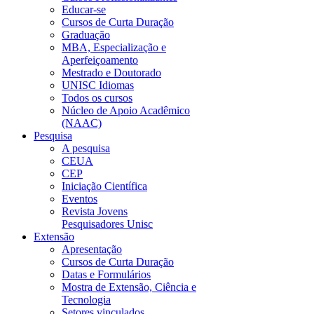
Educar-se
Cursos de Curta Duração
Graduação
MBA, Especialização e
Aperfeiçoamento
Mestrado e Doutorado
UNISC Idiomas
Todos os cursos
Núcleo de Apoio Acadêmico
(NAAC)
Pesquisa
A pesquisa
CEUA
CEP
Iniciação Científica
Eventos
Revista Jovens
Pesquisadores Unisc
Extensão
Apresentação
Cursos de Curta Duração
Datas e Formulários
Mostra de Extensão, Ciência e
Tecnologia
Setores vinculados