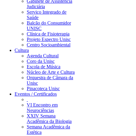
Gabinete de Assistência
Judiciária
Serviço Integrado de
Saúde
Balcão do Consumidor
UNISC
Clínica de Fisioterapia
Projeto Espectro Unisc
Centro Socioambiental
Cultura
Agenda Cultural
Coro da Unisc
Escola de Música
Núcleo de Arte e Cultura
Orquestra de Câmara da
Unisc
Pinacoteca Unisc
Eventos / Certificados
VI Encontro em
Neurociências
XXIV Semana
Acadêmica da Biologia
Semana Acadêmica da
Estética