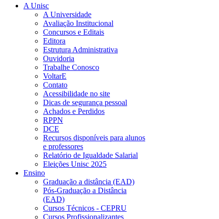
A Unisc
A Universidade
Avaliação Institucional
Concursos e Editais
Editora
Estrutura Administrativa
Ouvidoria
Trabalhe Conosco
VoltarE
Contato
Acessibilidade no site
Dicas de segurança pessoal
Achados e Perdidos
RPPN
DCE
Recursos disponíveis para alunos
e professores
Relatório de Igualdade Salarial
Eleições Unisc 2025
Ensino
Graduação a distância (EAD)
Pós-Graduação a Distância
(EAD)
Cursos Técnicos - CEPRU
Cursos Profissionalizantes