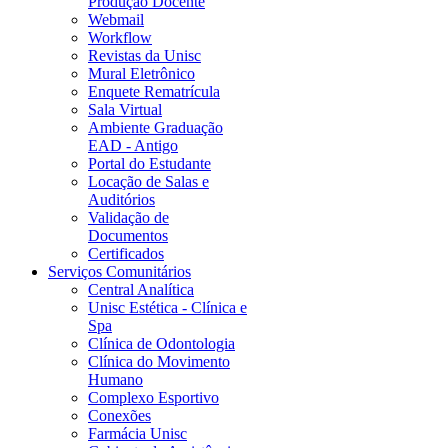
Produção Docente
Webmail
Workflow
Revistas da Unisc
Mural Eletrônico
Enquete Rematrícula
Sala Virtual
Ambiente Graduação
EAD - Antigo
Portal do Estudante
Locação de Salas e
Auditórios
Validação de
Documentos
Certificados
Serviços Comunitários
Central Analítica
Unisc Estética - Clínica e
Spa
Clínica de Odontologia
Clínica do Movimento
Humano
Complexo Esportivo
Conexões
Farmácia Unisc