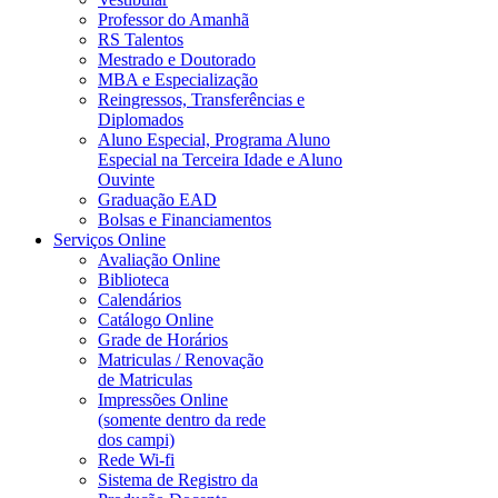
Professor do Amanhã
RS Talentos
Mestrado e Doutorado
MBA e Especialização
Reingressos, Transferências e
Diplomados
Aluno Especial, Programa Aluno
Especial na Terceira Idade e Aluno
Ouvinte
Graduação EAD
Bolsas e Financiamentos
Serviços Online
Avaliação Online
Biblioteca
Calendários
Catálogo Online
Grade de Horários
Matriculas / Renovação
de Matriculas
Impressões Online
(somente dentro da rede
dos campi)
Rede Wi-fi
Sistema de Registro da