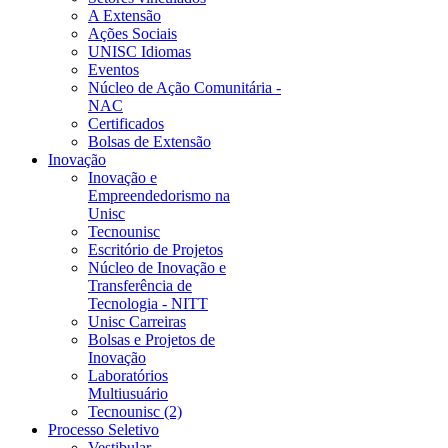
A Extensão
Ações Sociais
UNISC Idiomas
Eventos
Núcleo de Ação Comunitária -
NAC
Certificados
Bolsas de Extensão
Inovação
Inovação e
Empreendedorismo na
Unisc
Tecnounisc
Escritório de Projetos
Núcleo de Inovação e
Transferência de
Tecnologia - NITT
Unisc Carreiras
Bolsas e Projetos de
Inovação
Laboratórios
Multiusuário
Tecnounisc (2)
Processo Seletivo
Vestibular