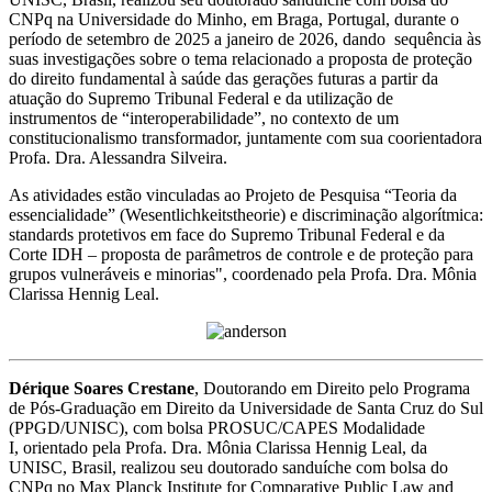
CNPq na Universidade do Minho, em Braga, Portugal, durante o
período de setembro de 2025 a janeiro de 2026, dando sequência às
suas investigações sobre o tema relacionado a proposta de proteção
do direito fundamental à saúde das gerações futuras a partir da
atuação do Supremo Tribunal Federal e da utilização de
instrumentos de “interoperabilidade”, no contexto de um
constitucionalismo transformador, juntamente com sua coorientadora
Profa. Dra. Alessandra Silveira.
As atividades estão vinculadas ao Projeto de Pesquisa “Teoria da
essencialidade” (Wesentlichkeitstheorie) e discriminação algorítmica:
standards protetivos em face do Supremo Tribunal Federal e da
Corte IDH – proposta de parâmetros de controle e de proteção para
grupos vulneráveis e minorias", coordenado pela Profa. Dra. Mônia
Clarissa Hennig Leal.
Dérique Soares Crestane
, Doutorando em Direito pelo Programa
de Pós-Graduação em Direito da Universidade de Santa Cruz do Sul
(PPGD/UNISC), com bolsa PROSUC/CAPES Modalidade
I, orientado pela Profa. Dra. Mônia Clarissa Hennig Leal, da
UNISC, Brasil, realizou seu doutorado sanduíche com bolsa do
CNPq no Max Planck Institute for Comparative Public Law and