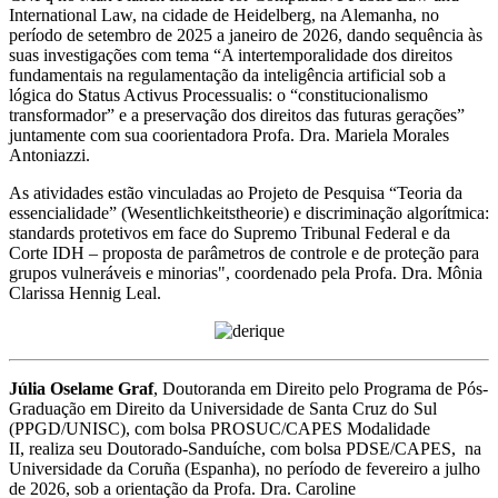
International Law, na cidade de Heidelberg, na Alemanha, no
período de setembro de 2025 a janeiro de 2026, dando sequência às
suas investigações com tema “A intertemporalidade dos direitos
fundamentais na regulamentação da inteligência artificial sob a
lógica do Status Activus Processualis: o “constitucionalismo
transformador” e a preservação dos direitos das futuras gerações”
juntamente com sua coorientadora Profa. Dra. Mariela Morales
Antoniazzi.
As atividades estão vinculadas ao Projeto de Pesquisa “Teoria da
essencialidade” (Wesentlichkeitstheorie) e discriminação algorítmica:
standards protetivos em face do Supremo Tribunal Federal e da
Corte IDH – proposta de parâmetros de controle e de proteção para
grupos vulneráveis e minorias", coordenado pela Profa. Dra. Mônia
Clarissa Hennig Leal.
Júlia Oselame Graf
, Doutoranda em Direito pelo Programa de Pós-
Graduação em Direito da Universidade de Santa Cruz do Sul
(PPGD/UNISC), com bolsa PROSUC/CAPES Modalidade
II, realiza seu Doutorado-Sanduíche, com bolsa PDSE/CAPES, na
Universidade da Coruña (Espanha), no período de fevereiro a julho
de 2026, sob a orientação da Profa. Dra. Caroline