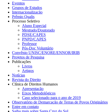
Eventos
Grupos de Estudos
Internacionalização
Prêmio Qualis
Processo Seletivo
Aluno Especial
Mestrado/Doutorado
PDSE/CAPES
PNPD/CAPES
Professor
Pós-Doc Voluntário
Convênio UNISC/ENORE/ENNOR/IRIB
Projetos de Pesquisa
Publicações
Livros
Artigos
Notícias
Revista do Direito
Clínica de Direitos Humanos
Apresentação
Eixos Metodológicos
Caso selecionado para o ano de 2019
Observatório de Demarcação de Terras de Povos Originários
Entre em contato
Saiba mais sobre Santa Cruz do Sul