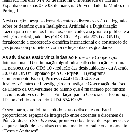
realizado nos dias 04 e 05 de maio na Universidade da Coruña,
Espanha e nos dias 07 e 08 de maio, na Universidade do Minho, em
Portugal.
Nesta edição, pesquisadores, docentes e discentes estão dialogando
sobre os desafios que a Inteligência Artificial e a Digitalização
trazem para os direitos humanos, o mercado, a segurança pública e a
redução de desigualdades (ODS 10 da Agenda 2030 da ONU),
fortalecendo a cooperação científica internacional e a construção de
pesquisas comprometidas com a redução das desigualdades.
As atividades estão vinculadas ao
Projeto de Cooperação
Internacional “Discriminação algorítmica e discriminação estrutural
na perspectiva do ODS 10 - redução das desigualdades - da Agenda
2030 da ONU” - apoiado pelo CNPq/MCTI (Programa
Conhecimento Brasil), Processo 444710/2024-8 e ao
JusGov - Centro de Investigação em Justiça e Governação da Escola
de Direito da Universidade do Minho que é financiado por fundos
nacionais através da FCT – Fundação para a Ciência e a Tecnologia,
I.P., no âmbito do projeto UID/05749/2025.
O seminário, que foi transmitido para os discentes no Brasil,
proporcionou espaços de integração entre docentes e discentes da
Pós-Graduação
Stricto Sensu
, promovendo a troca de experiências e
a apresentação de pesquisas em andamento no tradicional momento
“Teses e Antíteses”.