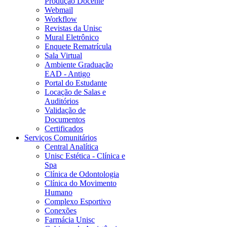
Produção Docente
Webmail
Workflow
Revistas da Unisc
Mural Eletrônico
Enquete Rematrícula
Sala Virtual
Ambiente Graduação
EAD - Antigo
Portal do Estudante
Locação de Salas e
Auditórios
Validação de
Documentos
Certificados
Serviços Comunitários
Central Analítica
Unisc Estética - Clínica e
Spa
Clínica de Odontologia
Clínica do Movimento
Humano
Complexo Esportivo
Conexões
Farmácia Unisc