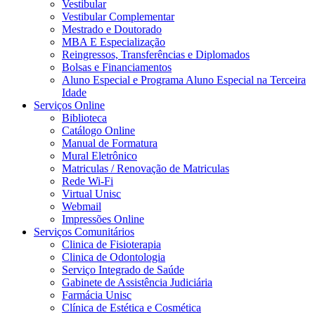
Vestibular
Vestibular Complementar
Mestrado e Doutorado
MBA E Especialização
Reingressos, Transferências e Diplomados
Bolsas e Financiamentos
Aluno Especial e Programa Aluno Especial na Terceira
Idade
Serviços Online
Biblioteca
Catálogo Online
Manual de Formatura
Mural Eletrônico
Matriculas / Renovação de Matriculas
Rede Wi-Fi
Virtual Unisc
Webmail
Impressões Online
Serviços Comunitários
Clinica de Fisioterapia
Clinica de Odontologia
Serviço Integrado de Saúde
Gabinete de Assistência Judiciária
Farmácia Unisc
Clínica de Estética e Cosmética