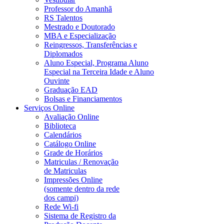
Professor do Amanhã
RS Talentos
Mestrado e Doutorado
MBA e Especialização
Reingressos, Transferências e
Diplomados
Aluno Especial, Programa Aluno
Especial na Terceira Idade e Aluno
Ouvinte
Graduação EAD
Bolsas e Financiamentos
Serviços Online
Avaliação Online
Biblioteca
Calendários
Catálogo Online
Grade de Horários
Matriculas / Renovação
de Matriculas
Impressões Online
(somente dentro da rede
dos campi)
Rede Wi-fi
Sistema de Registro da