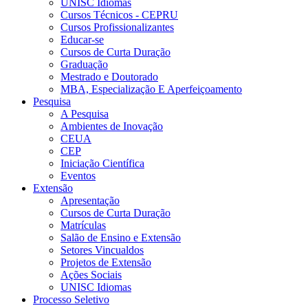
UNISC Idiomas
Cursos Técnicos - CEPRU
Cursos Profissionalizantes
Educar-se
Cursos de Curta Duração
Graduação
Mestrado e Doutorado
MBA, Especialização E Aperfeiçoamento
Pesquisa
A Pesquisa
Ambientes de Inovação
CEUA
CEP
Iniciação Científica
Eventos
Extensão
Apresentação
Cursos de Curta Duração
Matrículas
Salão de Ensino e Extensão
Setores Vincualdos
Projetos de Extensão
Ações Sociais
UNISC Idiomas
Processo Seletivo