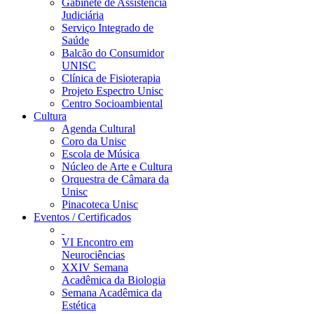
Gabinete de Assistência
Judiciária
Serviço Integrado de
Saúde
Balcão do Consumidor
UNISC
Clínica de Fisioterapia
Projeto Espectro Unisc
Centro Socioambiental
Cultura
Agenda Cultural
Coro da Unisc
Escola de Música
Núcleo de Arte e Cultura
Orquestra de Câmara da
Unisc
Pinacoteca Unisc
Eventos / Certificados
VI Encontro em
Neurociências
XXIV Semana
Acadêmica da Biologia
Semana Acadêmica da
Estética