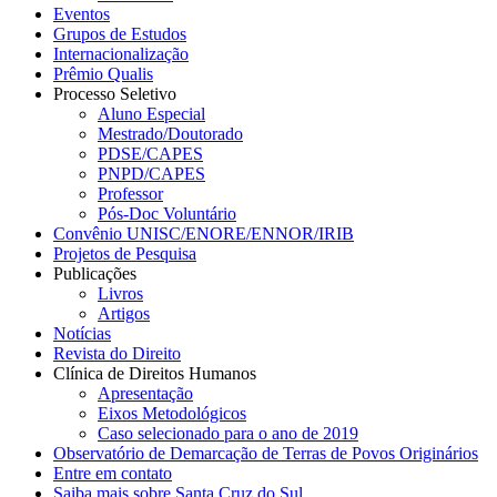
Eventos
Grupos de Estudos
Internacionalização
Prêmio Qualis
Processo Seletivo
Aluno Especial
Mestrado/Doutorado
PDSE/CAPES
PNPD/CAPES
Professor
Pós-Doc Voluntário
Convênio UNISC/ENORE/ENNOR/IRIB
Projetos de Pesquisa
Publicações
Livros
Artigos
Notícias
Revista do Direito
Clínica de Direitos Humanos
Apresentação
Eixos Metodológicos
Caso selecionado para o ano de 2019
Observatório de Demarcação de Terras de Povos Originários
Entre em contato
Saiba mais sobre Santa Cruz do Sul