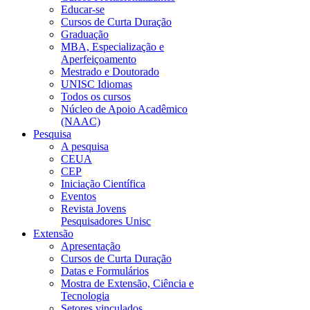
Educar-se
Cursos de Curta Duração
Graduação
MBA, Especialização e
Aperfeiçoamento
Mestrado e Doutorado
UNISC Idiomas
Todos os cursos
Núcleo de Apoio Acadêmico
(NAAC)
Pesquisa
A pesquisa
CEUA
CEP
Iniciação Científica
Eventos
Revista Jovens
Pesquisadores Unisc
Extensão
Apresentação
Cursos de Curta Duração
Datas e Formulários
Mostra de Extensão, Ciência e
Tecnologia
Setores vinculados