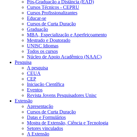
Pós-Graduação a Distância (EAD)
Cursos Técnicos - CEPRU
Cursos Profissionalizantes
Educar-se
Cursos de Curta Duração
Graduação
MBA, Especialização e Aperfeiçoamento
Mestrado e Doutorado
UNISC Idiomas
Todos os cursos
Núcleo de Apoio Acadêmico (NAAC)
Pesquisa
A pesquisa
CEUA
CEP
Iniciação Científica
Eventos
Revista Jovens Pesquisadores Unisc
Extensão
Apresentação
Cursos de Curta Duração
Datas e Formulários
Mostra de Extensão, Ciência e Tecnologia
Setores vinculados
A Extensão