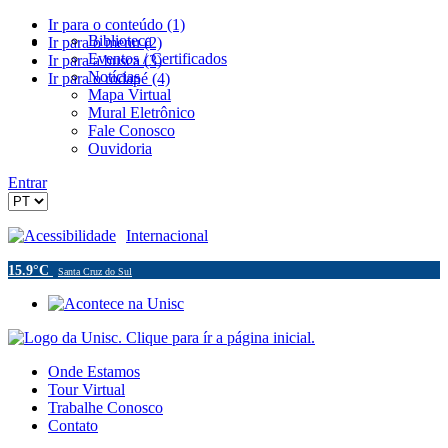
Ir para o conteúdo (1)
Biblioteca
Ir para o menu (2)
Eventos / Certificados
Ir para a busca (3)
Notícias
Ir para o rodapé (4)
Mapa Virtual
Mural Eletrônico
Fale Conosco
Ouvidoria
Entrar
Acessibilidade
Internacional
15.9°C
Santa Cruz do Sul
Onde Estamos
Tour Virtual
Trabalhe Conosco
Contato