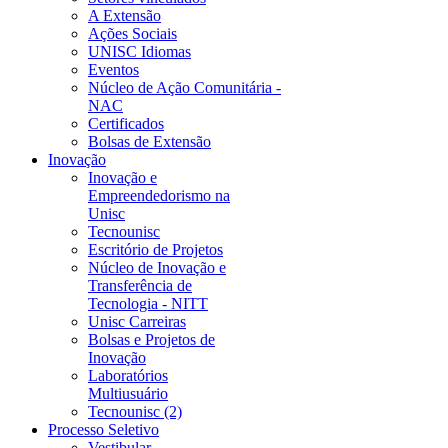
A Extensão
Ações Sociais
UNISC Idiomas
Eventos
Núcleo de Ação Comunitária -
NAC
Certificados
Bolsas de Extensão
Inovação
Inovação e
Empreendedorismo na
Unisc
Tecnounisc
Escritório de Projetos
Núcleo de Inovação e
Transferência de
Tecnologia - NITT
Unisc Carreiras
Bolsas e Projetos de
Inovação
Laboratórios
Multiusuário
Tecnounisc (2)
Processo Seletivo
Vestibular