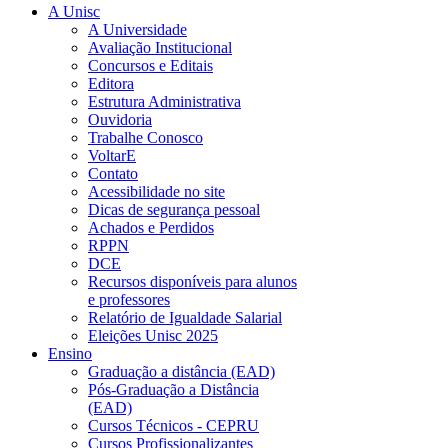
A Unisc
A Universidade
Avaliação Institucional
Concursos e Editais
Editora
Estrutura Administrativa
Ouvidoria
Trabalhe Conosco
VoltarE
Contato
Acessibilidade no site
Dicas de segurança pessoal
Achados e Perdidos
RPPN
DCE
Recursos disponíveis para alunos
e professores
Relatório de Igualdade Salarial
Eleições Unisc 2025
Ensino
Graduação a distância (EAD)
Pós-Graduação a Distância
(EAD)
Cursos Técnicos - CEPRU
Cursos Profissionalizantes