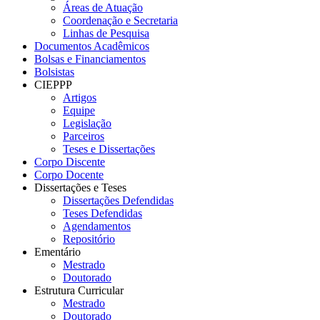
Áreas de Atuação
Coordenação e Secretaria
Linhas de Pesquisa
Documentos Acadêmicos
Bolsas e Financiamentos
Bolsistas
CIEPPP
Artigos
Equipe
Legislação
Parceiros
Teses e Dissertações
Corpo Discente
Corpo Docente
Dissertações e Teses
Dissertações Defendidas
Teses Defendidas
Agendamentos
Repositório
Ementário
Mestrado
Doutorado
Estrutura Curricular
Mestrado
Doutorado