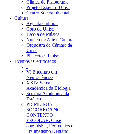
Clínica de Fisioterapia
Projeto Espectro Unisc
Centro Socioambiental
Cultura
Agenda Cultural
Coro da Unisc
Escola de Música
Núcleo de Arte e Cultura
Orquestra de Câmara da
Unisc
Pinacoteca Unisc
Eventos / Certificados
VI Encontro em
Neurociências
XXIV Semana
Acadêmica da Biologia
Semana Acadêmica da
Estética
PRIMEIROS
SOCORROS NO
CONTEXTO
ESCOLAR: Crise
convulsiva, Ferimentos e
Traumatismo Dentário