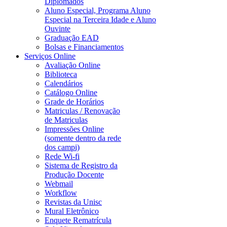
Diplomados
Aluno Especial, Programa Aluno
Especial na Terceira Idade e Aluno
Ouvinte
Graduação EAD
Bolsas e Financiamentos
Serviços Online
Avaliação Online
Biblioteca
Calendários
Catálogo Online
Grade de Horários
Matriculas / Renovação
de Matriculas
Impressões Online
(somente dentro da rede
dos campi)
Rede Wi-fi
Sistema de Registro da
Produção Docente
Webmail
Workflow
Revistas da Unisc
Mural Eletrônico
Enquete Rematrícula