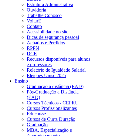
Estrutura Administrativa
Ouvidoria
Trabalhe Conosco
VoltarE
Contato
Acessibilidade no site
Dicas de segurança pessoal
Achados e Perdidos
RPPN
DCE
Recursos disponíveis para alunos
e professores
Relatório de Igualdade Salarial
Eleições Unisc 2025
Ensino
Graduação a distância (EAD)
Pós-Graduação a Distância
(EAD)
Cursos Técnicos - CEPRU
Cursos Profissionalizantes
Educar-se
Cursos de Curta Duração
Graduação
MBA, Especialização e
Aperfeiçoamento