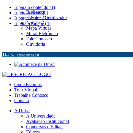
Ir para o conteúdo (1)
Biblioteca
Ir para o menu (2)
Eventos / Certificados
Ir para a busca (3)
Notícias
Ir para o rodapé (4)
Mapa Virtual
Mural Eletrônico
Fale Conosco
Ouvidoria
11.5°C
Santa Cruz do Sul
Onde Estamos
Tour Virtual
Trabalhe Conosco
Contato
A Unisc
A Universidade
Avaliação Institucional
Concursos e Editais
Editora