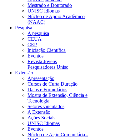
Mestrado e Doutorado
UNISC Idiomas
Núcleo de Apoio Acadêmico
(NAAC)
Pesquisa
A pesquisa
CEUA
CEP
Iniciação Científica
Eventos
Revista Jovens
Pesquisadores Unisc
Extensão
Apresentação
Cursos de Curta Duração
Datas e Formulários
Mostra de Extensão, Ciência e
Tecnologia
Setores vinculados
A Extensão
Ações Sociais
UNISC Idiomas
Eventos
Núcleo de Ação Comunitária -