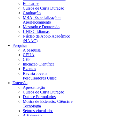
Educar-se
Cursos de Curta Duração
Graduação
MBA, Especialização e
Aperfeiçoamento
Mestrado e Doutorado
UNISC Idiomas
Núcleo de Apoio Acadêmico
(NAAC)
Pesquisa
A pesquisa
CEUA
CEP
Iniciação Científica
Eventos
Revista Jovens
Pesquisadores Unisc
Extensão
Apresentação
Cursos de Curta Duração
Datas e Formulários
Mostra de Extensão, Ciência e
Tecnologia
Setores vinculados
A Extensão