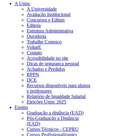
A Unisc
A Universidade
Avaliação Institucional
Concursos e Editais
Editora
Estrutura Administrativa
Ouvidoria
Trabalhe Conosco
VoltarE
Contato
Acessibilidade no site
Dicas de segurança pessoal
Achados e Perdidos
RPPN
DCE
Recursos disponíveis para alunos
e professores
Relatório de Igualdade Salarial
Eleições Unisc 2025
Ensino
Graduação a distância (EAD)
Pós-Graduação a Distância
(EAD)
Cursos Técnicos - CEPRU
Cursos Profissionalizantes