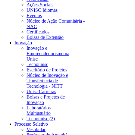
Ações Sociais
UNISC Idiomas
Eventos
Núcleo de Ação Comunitária -
NAC
Certificados
Bolsas de Extensão
Inovação
Inovação e
Empreendedorismo na
Unisc
Tecnounisc
Escritório de Projetos
Núcleo de Inovação e
Transferência de
Tecnologia - NITT
Unisc Carreiras
Bolsas e Projetos de
Inovação
Laboratórios
Multiusuário
Tecnounisc (2)
Processo Seletivo
Vestibular
Professor do Amanhã