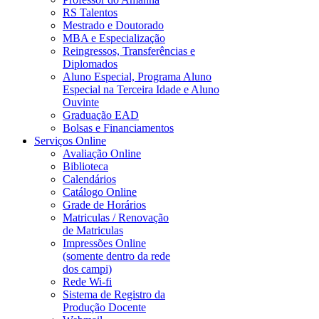
RS Talentos
Mestrado e Doutorado
MBA e Especialização
Reingressos, Transferências e
Diplomados
Aluno Especial, Programa Aluno
Especial na Terceira Idade e Aluno
Ouvinte
Graduação EAD
Bolsas e Financiamentos
Serviços Online
Avaliação Online
Biblioteca
Calendários
Catálogo Online
Grade de Horários
Matriculas / Renovação
de Matriculas
Impressões Online
(somente dentro da rede
dos campi)
Rede Wi-fi
Sistema de Registro da
Produção Docente