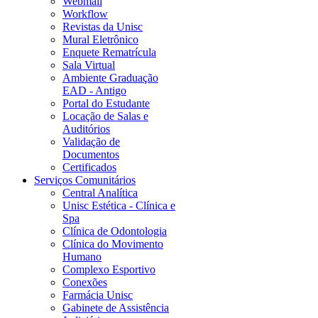
Webmail
Workflow
Revistas da Unisc
Mural Eletrônico
Enquete Rematrícula
Sala Virtual
Ambiente Graduação
EAD - Antigo
Portal do Estudante
Locação de Salas e
Auditórios
Validação de
Documentos
Certificados
Serviços Comunitários
Central Analítica
Unisc Estética - Clínica e
Spa
Clínica de Odontologia
Clínica do Movimento
Humano
Complexo Esportivo
Conexões
Farmácia Unisc
Gabinete de Assistência