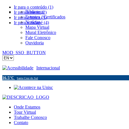
Ir para o conteúdo (1)
Biblioteca
Ir para o menu (2)
Eventos / Certificados
Ir para a busca (3)
Notícias
Ir para o rodapé (4)
Mapa Virtual
Mural Eletrônico
Fale Conosco
Ouvidoria
MOD_SSO_BUTTON
Acessibilidade
Internacional
16.5°C
Santa Cruz do Sul
Onde Estamos
Tour Virtual
Trabalhe Conosco
Contato