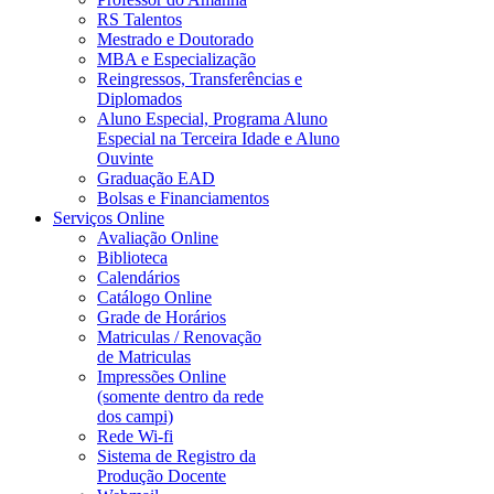
RS Talentos
Mestrado e Doutorado
MBA e Especialização
Reingressos, Transferências e
Diplomados
Aluno Especial, Programa Aluno
Especial na Terceira Idade e Aluno
Ouvinte
Graduação EAD
Bolsas e Financiamentos
Serviços Online
Avaliação Online
Biblioteca
Calendários
Catálogo Online
Grade de Horários
Matriculas / Renovação
de Matriculas
Impressões Online
(somente dentro da rede
dos campi)
Rede Wi-fi
Sistema de Registro da
Produção Docente