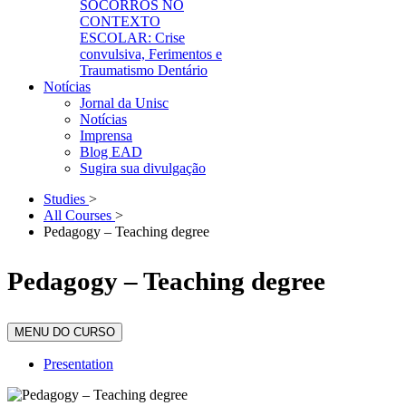
SOCORROS NO
CONTEXTO
ESCOLAR: Crise
convulsiva, Ferimentos e
Traumatismo Dentário
Notícias
Jornal da Unisc
Notícias
Imprensa
Blog EAD
Sugira sua divulgação
Studies
>
All Courses
>
Pedagogy – Teaching degree
Pedagogy – Teaching degree
MENU DO CURSO
Presentation