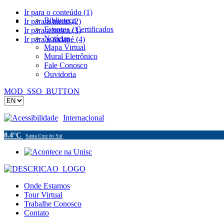
Ir para o conteúdo (1)
Biblioteca
Ir para o menu (2)
Eventos / Certificados
Ir para a busca (3)
Notícias
Ir para o rodapé (4)
Mapa Virtual
Mural Eletrônico
Fale Conosco
Ouvidoria
MOD_SSO_BUTTON
Acessibilidade
Internacional
8.4°C
Santa Cruz do Sul
Onde Estamos
Tour Virtual
Trabalhe Conosco
Contato