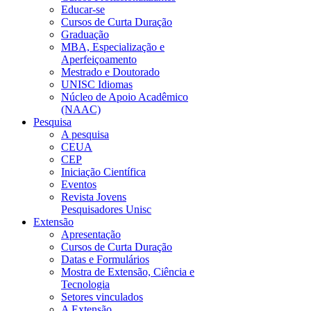
Educar-se
Cursos de Curta Duração
Graduação
MBA, Especialização e
Aperfeiçoamento
Mestrado e Doutorado
UNISC Idiomas
Núcleo de Apoio Acadêmico
(NAAC)
Pesquisa
A pesquisa
CEUA
CEP
Iniciação Científica
Eventos
Revista Jovens
Pesquisadores Unisc
Extensão
Apresentação
Cursos de Curta Duração
Datas e Formulários
Mostra de Extensão, Ciência e
Tecnologia
Setores vinculados
A Extensão