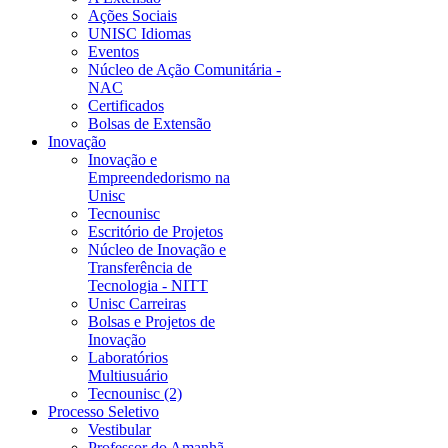
Ações Sociais
UNISC Idiomas
Eventos
Núcleo de Ação Comunitária -
NAC
Certificados
Bolsas de Extensão
Inovação
Inovação e
Empreendedorismo na
Unisc
Tecnounisc
Escritório de Projetos
Núcleo de Inovação e
Transferência de
Tecnologia - NITT
Unisc Carreiras
Bolsas e Projetos de
Inovação
Laboratórios
Multiusuário
Tecnounisc (2)
Processo Seletivo
Vestibular
Professor do Amanhã