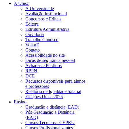
A Unisc
A Universidade
Avaliação Institucional
Concursos e Editais
Editora
Estrutura Administrativa
Ouvidoria
Trabalhe Conosco
VoltarE
Contato
Acessibilidade no site
Dicas de segurança pessoal
Achados e Perdidos
RPPN
DCE
Recursos disponíveis para alunos
e professores
Relatório de Igualdade Salarial
Eleições Unisc 2025
Ensino
Graduação a distância (EAD)
Pós-Graduação a Distância
(EAD)
Cursos Técnicos - CEPRU
Cursos Profissionalizantes