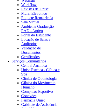
Webmail
Workflow
Revistas da Unisc
Mural Eletrônico
Enquete Rematrícula
Sala Virtual
Ambiente Graduação
EAD - Antigo
Portal do Estudante
Locação de Salas e
Auditórios
Validação de
Documentos
Certificados
Serviços Comunitários
Central Analítica
Unisc Estética - Clínica e
Spa
Clínica de Odontologia
Clínica do Movimento
Humano
Complexo Esportivo
Conexões
Farmácia Unisc
Gabinete de Assistência