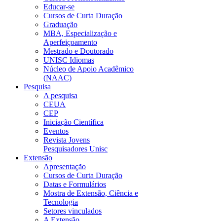
Educar-se
Cursos de Curta Duração
Graduação
MBA, Especialização e
Aperfeiçoamento
Mestrado e Doutorado
UNISC Idiomas
Núcleo de Apoio Acadêmico
(NAAC)
Pesquisa
A pesquisa
CEUA
CEP
Iniciação Científica
Eventos
Revista Jovens
Pesquisadores Unisc
Extensão
Apresentação
Cursos de Curta Duração
Datas e Formulários
Mostra de Extensão, Ciência e
Tecnologia
Setores vinculados
A Extensão