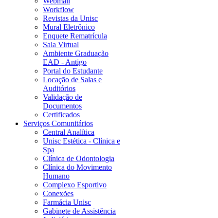
Webmail
Workflow
Revistas da Unisc
Mural Eletrônico
Enquete Rematrícula
Sala Virtual
Ambiente Graduação
EAD - Antigo
Portal do Estudante
Locação de Salas e
Auditórios
Validação de
Documentos
Certificados
Serviços Comunitários
Central Analítica
Unisc Estética - Clínica e
Spa
Clínica de Odontologia
Clínica do Movimento
Humano
Complexo Esportivo
Conexões
Farmácia Unisc
Gabinete de Assistência