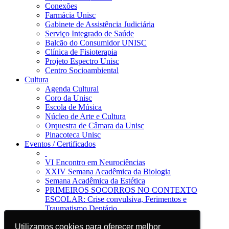
Conexões
Farmácia Unisc
Gabinete de Assistência Judiciária
Serviço Integrado de Saúde
Balcão do Consumidor UNISC
Clínica de Fisioterapia
Projeto Espectro Unisc
Centro Socioambiental
Cultura
Agenda Cultural
Coro da Unisc
Escola de Música
Núcleo de Arte e Cultura
Orquestra de Câmara da Unisc
Pinacoteca Unisc
Eventos / Certificados
VI Encontro em Neurociências
XXIV Semana Acadêmica da Biologia
Semana Acadêmica da Estética
PRIMEIROS SOCORROS NO CONTEXTO
ESCOLAR: Crise convulsiva, Ferimentos e
Traumatismo Dentário
Notícias
Utilizamos cookies para oferecer melhor
Utilizamos cookies para oferecer melhor
Jornal da Unisc