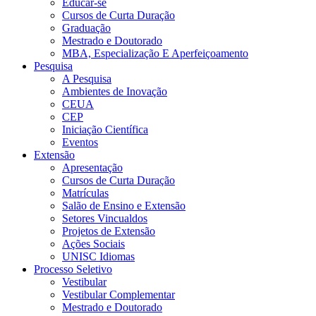
Educar-se
Cursos de Curta Duração
Graduação
Mestrado e Doutorado
MBA, Especialização E Aperfeiçoamento
Pesquisa
A Pesquisa
Ambientes de Inovação
CEUA
CEP
Iniciação Científica
Eventos
Extensão
Apresentação
Cursos de Curta Duração
Matrículas
Salão de Ensino e Extensão
Setores Vincualdos
Projetos de Extensão
Ações Sociais
UNISC Idiomas
Processo Seletivo
Vestibular
Vestibular Complementar
Mestrado e Doutorado