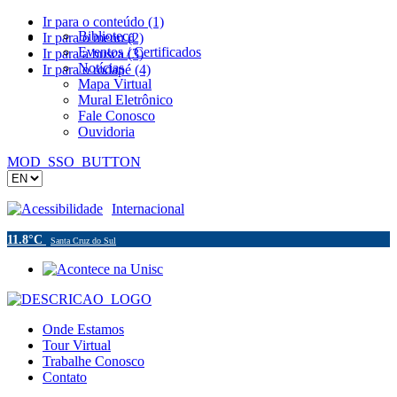
Ir para o conteúdo (1)
Biblioteca
Ir para o menu (2)
Eventos / Certificados
Ir para a busca (3)
Notícias
Ir para o rodapé (4)
Mapa Virtual
Mural Eletrônico
Fale Conosco
Ouvidoria
MOD_SSO_BUTTON
Acessibilidade
Internacional
11.8°C
Santa Cruz do Sul
Onde Estamos
Tour Virtual
Trabalhe Conosco
Contato