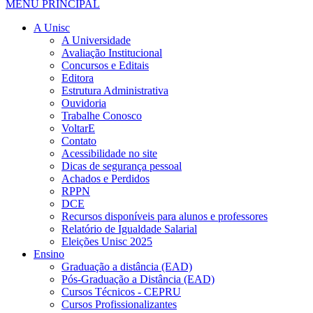
MENU PRINCIPAL
A Unisc
A Universidade
Avaliação Institucional
Concursos e Editais
Editora
Estrutura Administrativa
Ouvidoria
Trabalhe Conosco
VoltarE
Contato
Acessibilidade no site
Dicas de segurança pessoal
Achados e Perdidos
RPPN
DCE
Recursos disponíveis para alunos e professores
Relatório de Igualdade Salarial
Eleições Unisc 2025
Ensino
Graduação a distância (EAD)
Pós-Graduação a Distância (EAD)
Cursos Técnicos - CEPRU
Cursos Profissionalizantes