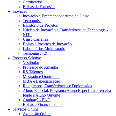
Certificados
Bolsas de Extensão
Inovação
Inovação e Empreendedorismo na Unisc
Tecnounisc
Escritório de Projetos
Núcleo de Inovação e Transferência de Tecnologia -
NITT
Unisc Carreiras
Bolsas e Projetos de Inovação
Laboratórios Multiusuário
Tecnounisc (2)
Processo Seletivo
Vestibular
Professor do Amanhã
RS Talentos
Mestrado e Doutorado
MBA e Especialização
Reingressos, Transferências e Diplomados
Aluno Especial, Programa Aluno Especial na Terceira
Idade e Aluno Ouvinte
Graduação EAD
Bolsas e Financiamentos
Serviços Online
Avaliação Online