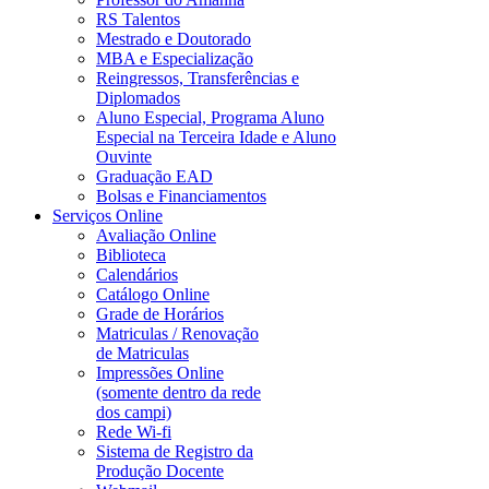
RS Talentos
Mestrado e Doutorado
MBA e Especialização
Reingressos, Transferências e
Diplomados
Aluno Especial, Programa Aluno
Especial na Terceira Idade e Aluno
Ouvinte
Graduação EAD
Bolsas e Financiamentos
Serviços Online
Avaliação Online
Biblioteca
Calendários
Catálogo Online
Grade de Horários
Matriculas / Renovação
de Matriculas
Impressões Online
(somente dentro da rede
dos campi)
Rede Wi-fi
Sistema de Registro da
Produção Docente