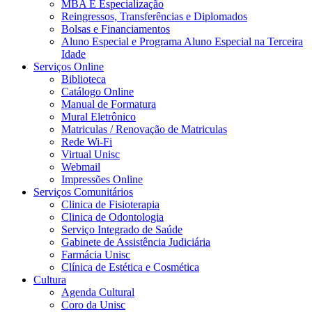
MBA E Especialização
Reingressos, Transferências e Diplomados
Bolsas e Financiamentos
Aluno Especial e Programa Aluno Especial na Terceira
Idade
Serviços Online
Biblioteca
Catálogo Online
Manual de Formatura
Mural Eletrônico
Matriculas / Renovação de Matriculas
Rede Wi-Fi
Virtual Unisc
Webmail
Impressões Online
Serviços Comunitários
Clinica de Fisioterapia
Clinica de Odontologia
Serviço Integrado de Saúde
Gabinete de Assistência Judiciária
Farmácia Unisc
Clínica de Estética e Cosmética
Cultura
Agenda Cultural
Coro da Unisc