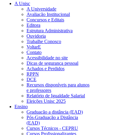
A Unisc
A Universidade
Avaliação Institucional
Concursos e Editais
Editora
Estrutura Administrativa
Ouvidoria
Trabalhe Conosco
VoltarE
Contato
Acessibilidade no site
Dicas de segurança pessoal
Achados e Perdidos
RPPN
DCE
Recursos disponíveis para alunos
e professores
Relatório de Igualdade Salarial
Eleições Unisc 2025
Ensino
Graduação a distância (EAD)
Pós-Graduação a Distância
(EAD)
Cursos Técnicos - CEPRU
Cursos Profissionalizantes