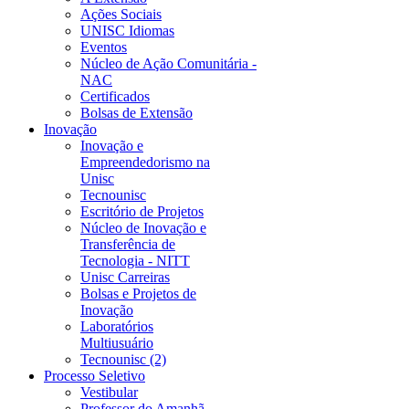
Ações Sociais
UNISC Idiomas
Eventos
Núcleo de Ação Comunitária -
NAC
Certificados
Bolsas de Extensão
Inovação
Inovação e
Empreendedorismo na
Unisc
Tecnounisc
Escritório de Projetos
Núcleo de Inovação e
Transferência de
Tecnologia - NITT
Unisc Carreiras
Bolsas e Projetos de
Inovação
Laboratórios
Multiusuário
Tecnounisc (2)
Processo Seletivo
Vestibular
Professor do Amanhã