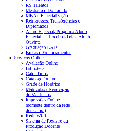
RS Talentos
Mestrado e Doutorado
MBA e Especialização
Reingressos, Transferências e
Diplomados
Aluno Especial, Programa Aluno
Especial na Terceira Idade e Aluno
Ouvinte
Graduação EAD
Bolsas e Financiamentos
Serviços Online
Avaliação Online
Biblioteca
Calendários
Catálogo Online
Grade de Horários
Matriculas / Renovação
de Matriculas
Impressões Online
(somente dentro da rede
dos campi)
Rede Wi-fi
Sistema de Registro da
Produção Docente