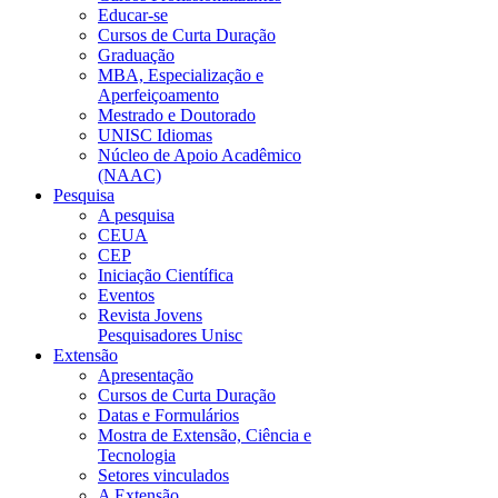
Educar-se
Cursos de Curta Duração
Graduação
MBA, Especialização e
Aperfeiçoamento
Mestrado e Doutorado
UNISC Idiomas
Núcleo de Apoio Acadêmico
(NAAC)
Pesquisa
A pesquisa
CEUA
CEP
Iniciação Científica
Eventos
Revista Jovens
Pesquisadores Unisc
Extensão
Apresentação
Cursos de Curta Duração
Datas e Formulários
Mostra de Extensão, Ciência e
Tecnologia
Setores vinculados
A Extensão