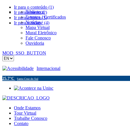
Ir para o conteúdo (1)
Biblioteca
Ir para o menu (2)
Eventos / Certificados
Ir para a busca (3)
Notícias
Ir para o rodapé (4)
Mapa Virtual
Mural Eletrônico
Fale Conosco
Ouvidoria
MOD_SSO_BUTTON
Acessibilidade
Internacional
25.7°C
Santa Cruz do Sul
Onde Estamos
Tour Virtual
Trabalhe Conosco
Contato