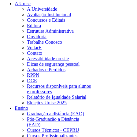
A Unisc
A Universidade
Avaliação Institucional
Concursos e Editais
Editora
Estrutura Administrativa
Ouvidoria
Trabalhe Conosco
VoltarE
Contato
Acessibilidade no site
Dicas de segurança pessoal
Achados e Perdidos
RPPN
DCE
Recursos disponíveis para alunos
e professores
Relatório de Igualdade Salarial
Eleições Unisc 2025
Ensino
Graduação a distância (EAD)
Pós-Graduação a Distância
(EAD)
Cursos Técnicos - CEPRU
Cursos Profissionalizantes