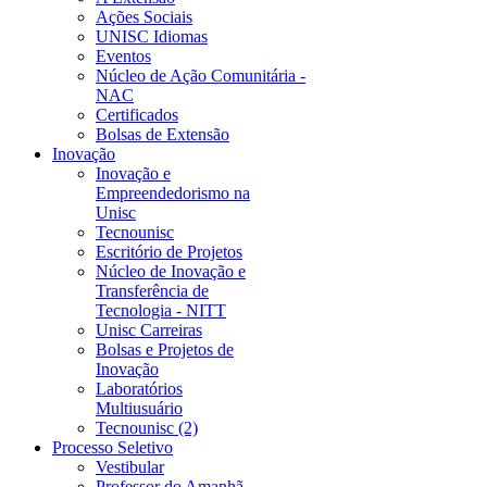
Ações Sociais
UNISC Idiomas
Eventos
Núcleo de Ação Comunitária -
NAC
Certificados
Bolsas de Extensão
Inovação
Inovação e
Empreendedorismo na
Unisc
Tecnounisc
Escritório de Projetos
Núcleo de Inovação e
Transferência de
Tecnologia - NITT
Unisc Carreiras
Bolsas e Projetos de
Inovação
Laboratórios
Multiusuário
Tecnounisc (2)
Processo Seletivo
Vestibular
Professor do Amanhã