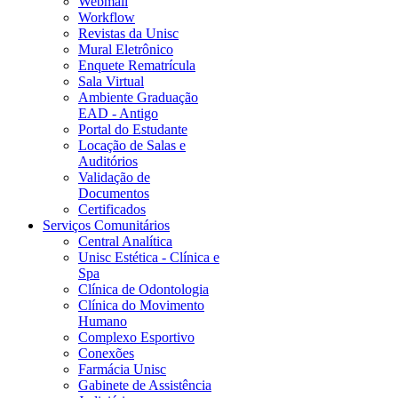
Webmail
Workflow
Revistas da Unisc
Mural Eletrônico
Enquete Rematrícula
Sala Virtual
Ambiente Graduação
EAD - Antigo
Portal do Estudante
Locação de Salas e
Auditórios
Validação de
Documentos
Certificados
Serviços Comunitários
Central Analítica
Unisc Estética - Clínica e
Spa
Clínica de Odontologia
Clínica do Movimento
Humano
Complexo Esportivo
Conexões
Farmácia Unisc
Gabinete de Assistência