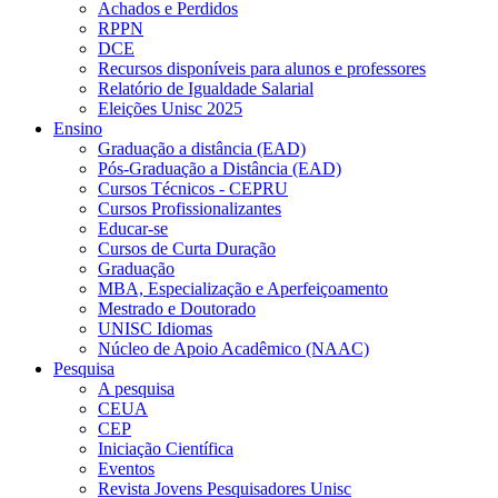
Achados e Perdidos
RPPN
DCE
Recursos disponíveis para alunos e professores
Relatório de Igualdade Salarial
Eleições Unisc 2025
Ensino
Graduação a distância (EAD)
Pós-Graduação a Distância (EAD)
Cursos Técnicos - CEPRU
Cursos Profissionalizantes
Educar-se
Cursos de Curta Duração
Graduação
MBA, Especialização e Aperfeiçoamento
Mestrado e Doutorado
UNISC Idiomas
Núcleo de Apoio Acadêmico (NAAC)
Pesquisa
A pesquisa
CEUA
CEP
Iniciação Científica
Eventos
Revista Jovens Pesquisadores Unisc