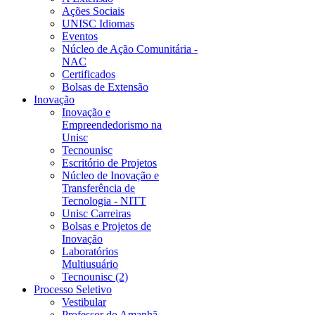
Ações Sociais
UNISC Idiomas
Eventos
Núcleo de Ação Comunitária -
NAC
Certificados
Bolsas de Extensão
Inovação
Inovação e
Empreendedorismo na
Unisc
Tecnounisc
Escritório de Projetos
Núcleo de Inovação e
Transferência de
Tecnologia - NITT
Unisc Carreiras
Bolsas e Projetos de
Inovação
Laboratórios
Multiusuário
Tecnounisc (2)
Processo Seletivo
Vestibular
Professor do Amanhã