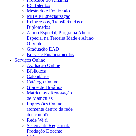
RS Talentos
Mestrado e Doutorado
MBA e Especialização
Reingressos, Transferências e
Diplomados
Aluno Especial, Programa Aluno
Especial na Terceira Idade e Aluno
Ouvinte
Graduação EAD
Bolsas e Financiamentos
Serviços Online
Avaliação Online
Biblioteca
Calendários
Catálogo Online
Grade de Horários
Matriculas / Renovação
de Matriculas
Impressões Online
(somente dentro da rede
dos campi)
Rede Wi-fi
Sistema de Registro da
Produção Docente