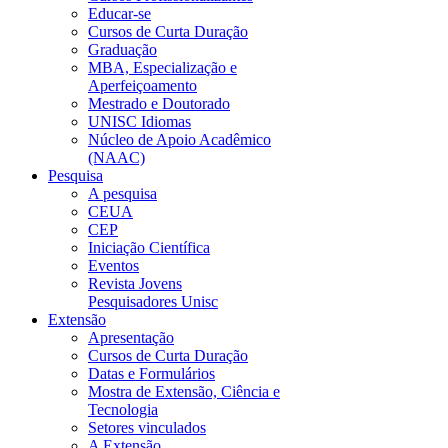
Educar-se
Cursos de Curta Duração
Graduação
MBA, Especialização e
Aperfeiçoamento
Mestrado e Doutorado
UNISC Idiomas
Núcleo de Apoio Acadêmico
(NAAC)
Pesquisa
A pesquisa
CEUA
CEP
Iniciação Científica
Eventos
Revista Jovens
Pesquisadores Unisc
Extensão
Apresentação
Cursos de Curta Duração
Datas e Formulários
Mostra de Extensão, Ciência e
Tecnologia
Setores vinculados
A Extensão