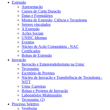
Extensão
Apresentação
Cursos de Curta Duração
Datas e Formulários
Mostra de Extensão, Ciência e Tecnologia
Setores vinculados
A Extensão
Ações Sociais
UNISC Idiomas
Eventos
Núcleo de Ação Comunitária - NAC
Certificados
Bolsas de Extensão
Inovação
Inovação e Empreendedorismo na Unisc
Tecnounisc
Escritório de Projetos
Núcleo de Inovação e Transferência de Tecnologia -
NITT
Unisc Carreiras
Bolsas e Projetos de Inovação
Laboratórios Multiusuário
Tecnounisc (2)
Processo Seletivo
Vestibular