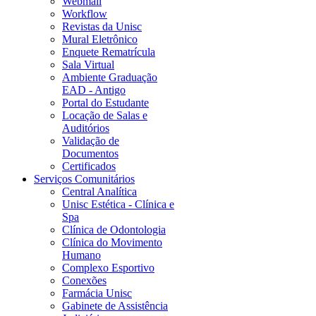
Webmail
Workflow
Revistas da Unisc
Mural Eletrônico
Enquete Rematrícula
Sala Virtual
Ambiente Graduação
EAD - Antigo
Portal do Estudante
Locação de Salas e
Auditórios
Validação de
Documentos
Certificados
Serviços Comunitários
Central Analítica
Unisc Estética - Clínica e
Spa
Clínica de Odontologia
Clínica do Movimento
Humano
Complexo Esportivo
Conexões
Farmácia Unisc
Gabinete de Assistência