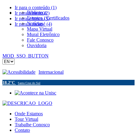
Ir para o conteúdo (1)
Biblioteca
Ir para o menu (2)
Eventos / Certificados
Ir para a busca (3)
Notícias
Ir para o rodapé (4)
Mapa Virtual
Mural Eletrônico
Fale Conosco
Ouvidoria
MOD_SSO_BUTTON
Acessibilidade
Internacional
18.2°C
Santa Cruz do Sul
Onde Estamos
Tour Virtual
Trabalhe Conosco
Contato