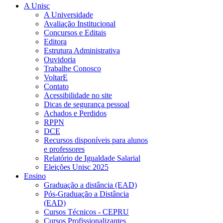
A Unisc
A Universidade
Avaliação Institucional
Concursos e Editais
Editora
Estrutura Administrativa
Ouvidoria
Trabalhe Conosco
VoltarE
Contato
Acessibilidade no site
Dicas de segurança pessoal
Achados e Perdidos
RPPN
DCE
Recursos disponíveis para alunos
e professores
Relatório de Igualdade Salarial
Eleições Unisc 2025
Ensino
Graduação a distância (EAD)
Pós-Graduação a Distância
(EAD)
Cursos Técnicos - CEPRU
Cursos Profissionalizantes