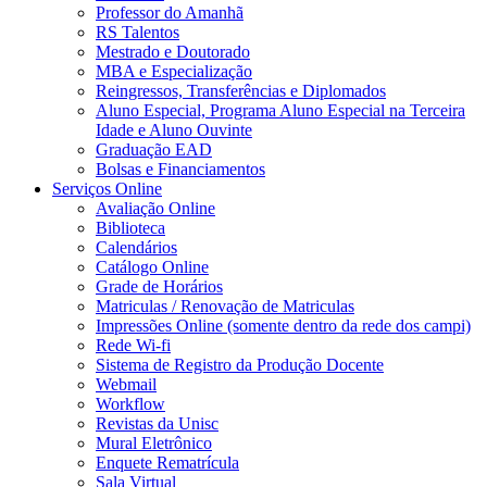
Professor do Amanhã
RS Talentos
Mestrado e Doutorado
MBA e Especialização
Reingressos, Transferências e Diplomados
Aluno Especial, Programa Aluno Especial na Terceira
Idade e Aluno Ouvinte
Graduação EAD
Bolsas e Financiamentos
Serviços Online
Avaliação Online
Biblioteca
Calendários
Catálogo Online
Grade de Horários
Matriculas / Renovação de Matriculas
Impressões Online (somente dentro da rede dos campi)
Rede Wi-fi
Sistema de Registro da Produção Docente
Webmail
Workflow
Revistas da Unisc
Mural Eletrônico
Enquete Rematrícula
Sala Virtual