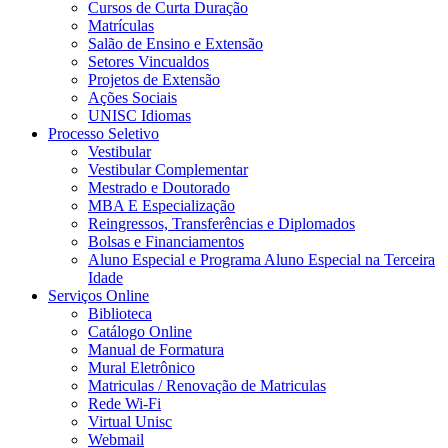
Cursos de Curta Duração
Matrículas
Salão de Ensino e Extensão
Setores Vincualdos
Projetos de Extensão
Ações Sociais
UNISC Idiomas
Processo Seletivo
Vestibular
Vestibular Complementar
Mestrado e Doutorado
MBA E Especialização
Reingressos, Transferências e Diplomados
Bolsas e Financiamentos
Aluno Especial e Programa Aluno Especial na Terceira
Idade
Serviços Online
Biblioteca
Catálogo Online
Manual de Formatura
Mural Eletrônico
Matriculas / Renovação de Matriculas
Rede Wi-Fi
Virtual Unisc
Webmail