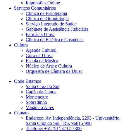
Impressões Online
Serviços Comunitários
Clinica de Fisioterapia
Clinica de Odontologia
Serviço Integrado de Saúde
Gabinete de Assistência Judiciária
Farmácia Unisc
Clínica de Estética e Cosmética
Cultura
Agenda Cultural
Coro da Unisc
Escola de Música
Núcleo de Arte e Cultura
Orquestra de Câmara da Unisc
Onde Estamos
Santa Cruz do Sul
Capão da Canoa
Montenegro
Sobradinho
Venâncio Aires
Contato
Endereço: Av. Independência, 2293 - Universitário,
Santa Cruz do Sul - RS, 96815-900
Telefone: +55 (51) 3717-7300