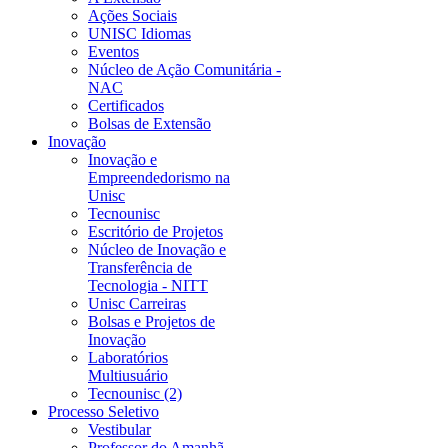
Ações Sociais
UNISC Idiomas
Eventos
Núcleo de Ação Comunitária -
NAC
Certificados
Bolsas de Extensão
Inovação
Inovação e
Empreendedorismo na
Unisc
Tecnounisc
Escritório de Projetos
Núcleo de Inovação e
Transferência de
Tecnologia - NITT
Unisc Carreiras
Bolsas e Projetos de
Inovação
Laboratórios
Multiusuário
Tecnounisc (2)
Processo Seletivo
Vestibular
Professor do Amanhã