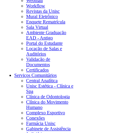
Webmail
Workflow
Revistas da Unisc
Mural Eletrônico
Enquete Rematrícula
Sala Virtual
Ambiente Graduação
EAD - Antigo
Portal do Estudante
Locação de Salas e
Auditórios
Validação de
Documentos
Certificados
Serviços Comunitários
Central Analítica
Unisc Estética - Clínica e
Spa
Clínica de Odontologia
Clínica do Movimento
Humano
Complexo Esportivo
Conexões
Farmácia Unisc
Gabinete de Assistência