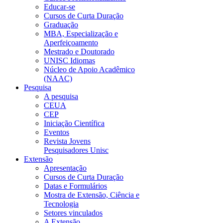
Educar-se
Cursos de Curta Duração
Graduação
MBA, Especialização e
Aperfeiçoamento
Mestrado e Doutorado
UNISC Idiomas
Núcleo de Apoio Acadêmico
(NAAC)
Pesquisa
A pesquisa
CEUA
CEP
Iniciação Científica
Eventos
Revista Jovens
Pesquisadores Unisc
Extensão
Apresentação
Cursos de Curta Duração
Datas e Formulários
Mostra de Extensão, Ciência e
Tecnologia
Setores vinculados
A Extensão