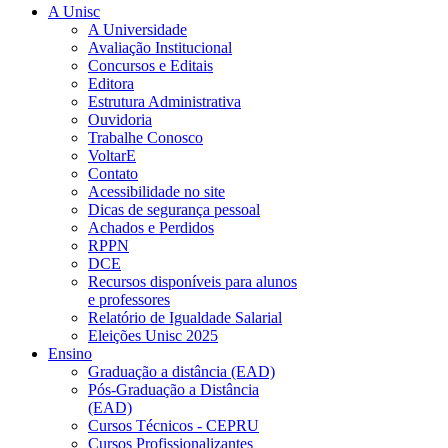
A Unisc
A Universidade
Avaliação Institucional
Concursos e Editais
Editora
Estrutura Administrativa
Ouvidoria
Trabalhe Conosco
VoltarE
Contato
Acessibilidade no site
Dicas de segurança pessoal
Achados e Perdidos
RPPN
DCE
Recursos disponíveis para alunos
e professores
Relatório de Igualdade Salarial
Eleições Unisc 2025
Ensino
Graduação a distância (EAD)
Pós-Graduação a Distância
(EAD)
Cursos Técnicos - CEPRU
Cursos Profissionalizantes