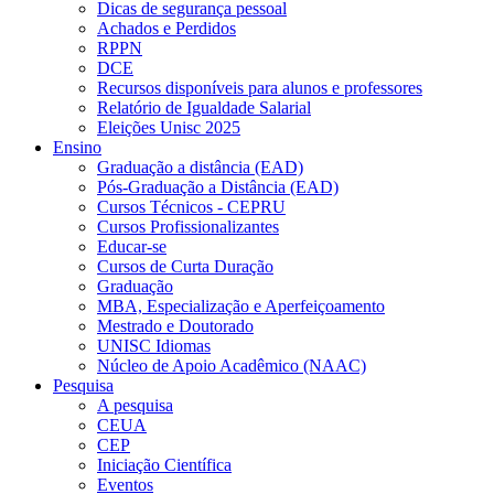
Dicas de segurança pessoal
Achados e Perdidos
RPPN
DCE
Recursos disponíveis para alunos e professores
Relatório de Igualdade Salarial
Eleições Unisc 2025
Ensino
Graduação a distância (EAD)
Pós-Graduação a Distância (EAD)
Cursos Técnicos - CEPRU
Cursos Profissionalizantes
Educar-se
Cursos de Curta Duração
Graduação
MBA, Especialização e Aperfeiçoamento
Mestrado e Doutorado
UNISC Idiomas
Núcleo de Apoio Acadêmico (NAAC)
Pesquisa
A pesquisa
CEUA
CEP
Iniciação Científica
Eventos