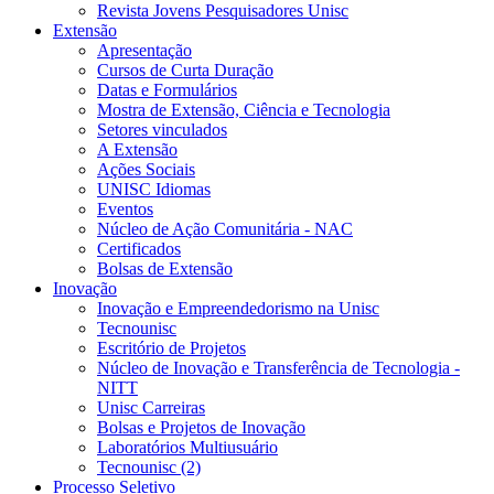
Revista Jovens Pesquisadores Unisc
Extensão
Apresentação
Cursos de Curta Duração
Datas e Formulários
Mostra de Extensão, Ciência e Tecnologia
Setores vinculados
A Extensão
Ações Sociais
UNISC Idiomas
Eventos
Núcleo de Ação Comunitária - NAC
Certificados
Bolsas de Extensão
Inovação
Inovação e Empreendedorismo na Unisc
Tecnounisc
Escritório de Projetos
Núcleo de Inovação e Transferência de Tecnologia -
NITT
Unisc Carreiras
Bolsas e Projetos de Inovação
Laboratórios Multiusuário
Tecnounisc (2)
Processo Seletivo