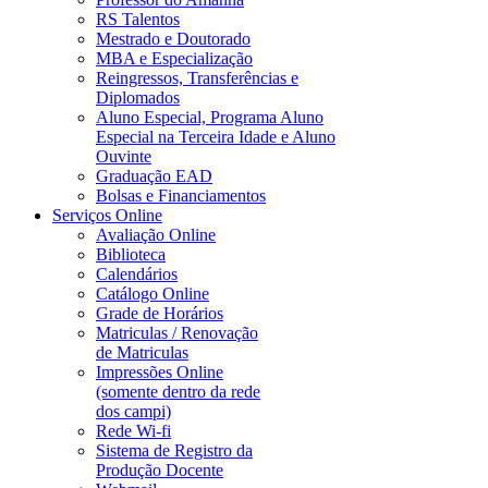
RS Talentos
Mestrado e Doutorado
MBA e Especialização
Reingressos, Transferências e
Diplomados
Aluno Especial, Programa Aluno
Especial na Terceira Idade e Aluno
Ouvinte
Graduação EAD
Bolsas e Financiamentos
Serviços Online
Avaliação Online
Biblioteca
Calendários
Catálogo Online
Grade de Horários
Matriculas / Renovação
de Matriculas
Impressões Online
(somente dentro da rede
dos campi)
Rede Wi-fi
Sistema de Registro da
Produção Docente