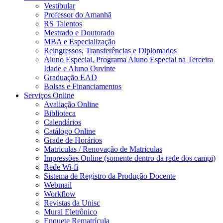
Vestibular
Professor do Amanhã
RS Talentos
Mestrado e Doutorado
MBA e Especialização
Reingressos, Transferências e Diplomados
Aluno Especial, Programa Aluno Especial na Terceira
Idade e Aluno Ouvinte
Graduação EAD
Bolsas e Financiamentos
Serviços Online
Avaliação Online
Biblioteca
Calendários
Catálogo Online
Grade de Horários
Matriculas / Renovação de Matriculas
Impressões Online (somente dentro da rede dos campi)
Rede Wi-fi
Sistema de Registro da Produção Docente
Webmail
Workflow
Revistas da Unisc
Mural Eletrônico
Enquete Rematrícula