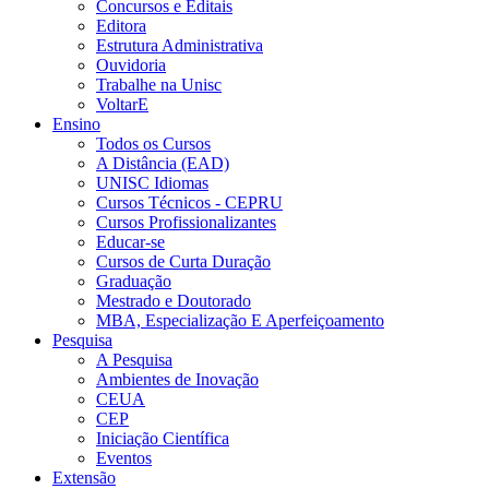
Concursos e Editais
Editora
Estrutura Administrativa
Ouvidoria
Trabalhe na Unisc
VoltarE
Ensino
Todos os Cursos
A Distância (EAD)
UNISC Idiomas
Cursos Técnicos - CEPRU
Cursos Profissionalizantes
Educar-se
Cursos de Curta Duração
Graduação
Mestrado e Doutorado
MBA, Especialização E Aperfeiçoamento
Pesquisa
A Pesquisa
Ambientes de Inovação
CEUA
CEP
Iniciação Científica
Eventos
Extensão