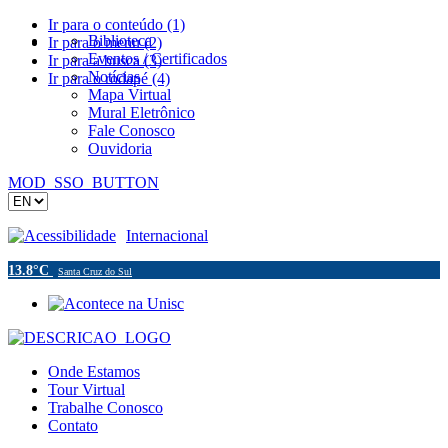
Ir para o conteúdo (1)
Biblioteca
Ir para o menu (2)
Eventos / Certificados
Ir para a busca (3)
Notícias
Ir para o rodapé (4)
Mapa Virtual
Mural Eletrônico
Fale Conosco
Ouvidoria
MOD_SSO_BUTTON
Acessibilidade
Internacional
13.8°C
Santa Cruz do Sul
Onde Estamos
Tour Virtual
Trabalhe Conosco
Contato