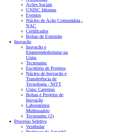
Ações Sociais
UNISC Idiomas
Eventos
Núcleo de Ação Comunitária -
NAC
Certificados
Bolsas de Extensão
Inovação
Inovação e
Empreendedorismo na
Unisc
Tecnounisc
Escritório de Projetos
Núcleo de Inovação e
Transferência de
Tecnologia - NITT
Unisc Carreiras
Bolsas e Projetos de
Inovação
Laboratórios
Multiusuário
Tecnounisc (2)
Processo Seletivo
Vestibular
Professor do Amanhã