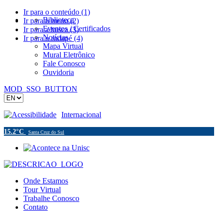
Ir para o conteúdo (1)
Biblioteca
Ir para o menu (2)
Eventos / Certificados
Ir para a busca (3)
Notícias
Ir para o rodapé (4)
Mapa Virtual
Mural Eletrônico
Fale Conosco
Ouvidoria
MOD_SSO_BUTTON
Acessibilidade
Internacional
15.2°C
Santa Cruz do Sul
Onde Estamos
Tour Virtual
Trabalhe Conosco
Contato