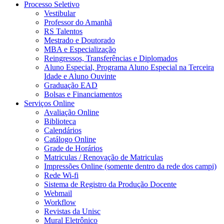
Processo Seletivo
Vestibular
Professor do Amanhã
RS Talentos
Mestrado e Doutorado
MBA e Especialização
Reingressos, Transferências e Diplomados
Aluno Especial, Programa Aluno Especial na Terceira
Idade e Aluno Ouvinte
Graduação EAD
Bolsas e Financiamentos
Serviços Online
Avaliação Online
Biblioteca
Calendários
Catálogo Online
Grade de Horários
Matriculas / Renovação de Matriculas
Impressões Online (somente dentro da rede dos campi)
Rede Wi-fi
Sistema de Registro da Produção Docente
Webmail
Workflow
Revistas da Unisc
Mural Eletrônico