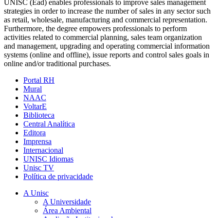
UNISC (Ead) enables professionals to improve sales management
strategies in order to increase the number of sales in any sector such
as retail, wholesale, manufacturing and commercial representation.
Furthermore, the degree empowers professionals to perform
activities related to commercial planning, sales team organization
and management, upgrading and operating commercial information
systems (online and offline), issue reports and control sales goals in
online and/or traditional purchases.
Portal RH
Mural
NAAC
VoltarE
Biblioteca
Central Analítica
Editora
Imprensa
Internacional
UNISC Idiomas
Unisc TV
Política de privacidade
A Unisc
A Universidade
Área Ambiental