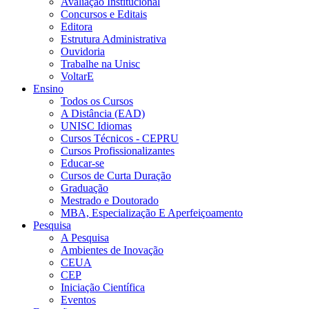
Avaliação Institucional
Concursos e Editais
Editora
Estrutura Administrativa
Ouvidoria
Trabalhe na Unisc
VoltarE
Ensino
Todos os Cursos
A Distância (EAD)
UNISC Idiomas
Cursos Técnicos - CEPRU
Cursos Profissionalizantes
Educar-se
Cursos de Curta Duração
Graduação
Mestrado e Doutorado
MBA, Especialização E Aperfeiçoamento
Pesquisa
A Pesquisa
Ambientes de Inovação
CEUA
CEP
Iniciação Científica
Eventos