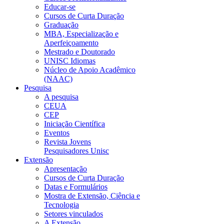
Educar-se
Cursos de Curta Duração
Graduação
MBA, Especialização e
Aperfeiçoamento
Mestrado e Doutorado
UNISC Idiomas
Núcleo de Apoio Acadêmico
(NAAC)
Pesquisa
A pesquisa
CEUA
CEP
Iniciação Científica
Eventos
Revista Jovens
Pesquisadores Unisc
Extensão
Apresentação
Cursos de Curta Duração
Datas e Formulários
Mostra de Extensão, Ciência e
Tecnologia
Setores vinculados
A Extensão