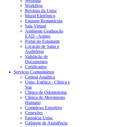
Webmail
Workflow
Revistas da Unisc
Mural Eletrônico
Enquete Rematrícula
Sala Virtual
Ambiente Graduação
EAD - Antigo
Portal do Estudante
Locação de Salas e
Auditórios
Validação de
Documentos
Certificados
Serviços Comunitários
Central Analítica
Unisc Estética - Clínica e
Spa
Clínica de Odontologia
Clínica do Movimento
Humano
Complexo Esportivo
Conexões
Farmácia Unisc
Gabinete de Assistência