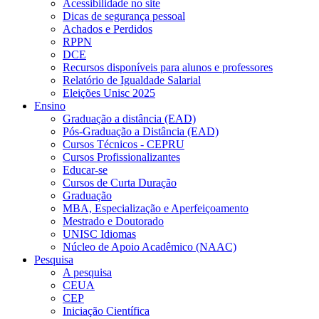
Acessibilidade no site
Dicas de segurança pessoal
Achados e Perdidos
RPPN
DCE
Recursos disponíveis para alunos e professores
Relatório de Igualdade Salarial
Eleições Unisc 2025
Ensino
Graduação a distância (EAD)
Pós-Graduação a Distância (EAD)
Cursos Técnicos - CEPRU
Cursos Profissionalizantes
Educar-se
Cursos de Curta Duração
Graduação
MBA, Especialização e Aperfeiçoamento
Mestrado e Doutorado
UNISC Idiomas
Núcleo de Apoio Acadêmico (NAAC)
Pesquisa
A pesquisa
CEUA
CEP
Iniciação Científica