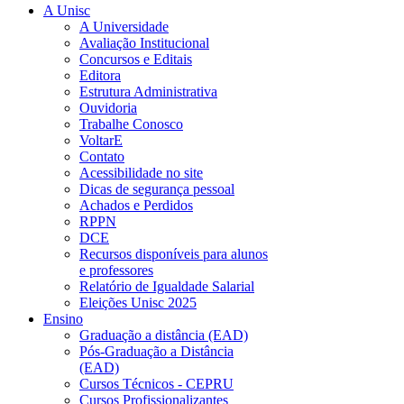
A Unisc
A Universidade
Avaliação Institucional
Concursos e Editais
Editora
Estrutura Administrativa
Ouvidoria
Trabalhe Conosco
VoltarE
Contato
Acessibilidade no site
Dicas de segurança pessoal
Achados e Perdidos
RPPN
DCE
Recursos disponíveis para alunos
e professores
Relatório de Igualdade Salarial
Eleições Unisc 2025
Ensino
Graduação a distância (EAD)
Pós-Graduação a Distância
(EAD)
Cursos Técnicos - CEPRU
Cursos Profissionalizantes