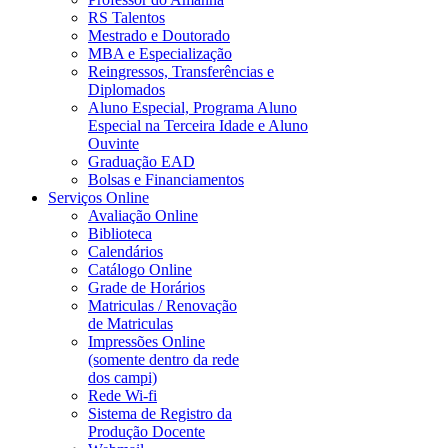
RS Talentos
Mestrado e Doutorado
MBA e Especialização
Reingressos, Transferências e
Diplomados
Aluno Especial, Programa Aluno
Especial na Terceira Idade e Aluno
Ouvinte
Graduação EAD
Bolsas e Financiamentos
Serviços Online
Avaliação Online
Biblioteca
Calendários
Catálogo Online
Grade de Horários
Matriculas / Renovação
de Matriculas
Impressões Online
(somente dentro da rede
dos campi)
Rede Wi-fi
Sistema de Registro da
Produção Docente