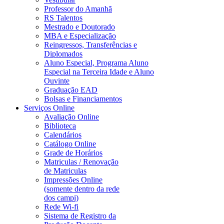
Professor do Amanhã
RS Talentos
Mestrado e Doutorado
MBA e Especialização
Reingressos, Transferências e
Diplomados
Aluno Especial, Programa Aluno
Especial na Terceira Idade e Aluno
Ouvinte
Graduação EAD
Bolsas e Financiamentos
Serviços Online
Avaliação Online
Biblioteca
Calendários
Catálogo Online
Grade de Horários
Matriculas / Renovação
de Matriculas
Impressões Online
(somente dentro da rede
dos campi)
Rede Wi-fi
Sistema de Registro da