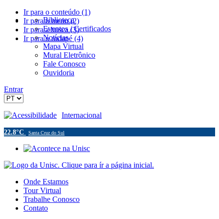
Ir para o conteúdo (1)
Biblioteca
Ir para o menu (2)
Eventos / Certificados
Ir para a busca (3)
Notícias
Ir para o rodapé (4)
Mapa Virtual
Mural Eletrônico
Fale Conosco
Ouvidoria
Entrar
Acessibilidade
Internacional
22.8°C
Santa Cruz do Sul
Onde Estamos
Tour Virtual
Trabalhe Conosco
Contato