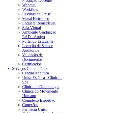
Produção Docente
Webmail
Workflow
Revistas da Unisc
Mural Eletrônico
Enquete Rematrícula
Sala Virtual
Ambiente Graduação
EAD - Antigo
Portal do Estudante
Locação de Salas e
Auditórios
Validação de
Documentos
Certificados
Serviços Comunitários
Central Analítica
Unisc Estética - Clínica e
Spa
Clínica de Odontologia
Clínica do Movimento
Humano
Complexo Esportivo
Conexões
Farmácia Unisc