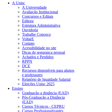
A Unisc
A Universidade
Avaliação Institucional
Concursos e Editais
Editora
Estrutura Administrativa
Ouvidoria
Trabalhe Conosco
VoltarE
Contato
Acessibilidade no site
Dicas de segurança pessoal
Achados e Perdidos
RPPN
DCE
Recursos disponíveis para alunos
e professores
Relatório de Igualdade Salarial
Eleições Unisc 2025
Ensino
Graduação a distância (EAD)
Pós-Graduação a Distância
(EAD)
Cursos Técnicos - CEPRU
Cursos Profissionalizantes