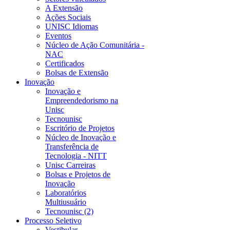
A Extensão
Ações Sociais
UNISC Idiomas
Eventos
Núcleo de Ação Comunitária -
NAC
Certificados
Bolsas de Extensão
Inovação
Inovação e
Empreendedorismo na
Unisc
Tecnounisc
Escritório de Projetos
Núcleo de Inovação e
Transferência de
Tecnologia - NITT
Unisc Carreiras
Bolsas e Projetos de
Inovação
Laboratórios
Multiusuário
Tecnounisc (2)
Processo Seletivo
Vestibular