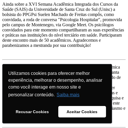
Ainda sobre a XVI Semana Acadêmica Integrada dos Cursos da
Saúde (SAIS) da Universidade de Santa Cruz do Sul (Unisc) a
bolsista do PPGPsi Suelen Machado de Freitas compôs, como
convidada, a roda de conversa "Psicologia Hospitalar", promovida
pelo campus de Montenegro, via Google Meet. Os psicólogos
convidados para este momento compartilharam as suas experiências
e práticas nas instituições do nível terciário em saúde. Participaram
deste encontro mais de 50 acadêmicos. Agradecemos e
parabenizamos a mestranda por sua contribuição!
Entre os dias 19 à 22/05/2025 ocorreu a XVI Semana Acadêmica
Integrada dos Cursos da Saúde (SAIS) da Universidade de Santa
Utilizamos cookies para oferecer melhor
Utilizamos cookies para oferecer melhor
Cruz do Sul (Unisc). A mestranda do PPGPsi Suelen Machado de
experiência, melhorar o desempenho, analisar
experiência, melhorar o desempenho, analisar
Freitas participou como colaboradora na roda de conversa:
como você interage em nosso site e
como você interage em nosso site e
"Conversando com bolsistas de pesquisa em saúde: Quer fazer
parte?". Este encontro foi permeado por trocas de experiências e
personalizar conteúdo.
personalizar conteúdo.
Saiba mais
Saiba mais
compartilhado com os acadêmicos o papel do bolsista na pesquisa e
dentro dos programas de pós-graduação. O grupo aproveitou este
momento para sanar suas dúvidas e foram tocados pelo entusiasmo e
Recusar Cookies
Recusar Cookies
Aceitar Cookies
Aceitar Cookies
propósito da prática de fazer pesquisa científica.