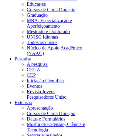
Educar-se
Cursos de Curta Duração
Graduação
MBA, Especialização e
Aperfeiçoamento
Mestrado e Doutorado
UNISC Idiomas
Todos os cursos
Núcleo de Apoio Acadêmico
(NAAC)
Pesquisa
A pesquisa
CEUA
CEP
Iniciação Científica
Eventos
Revista Jovens
Pesquisadores Unisc
Extensão
Apresentação
Cursos de Curta Duração
Datas e Formulários
Mostra de Extensão, Ciência e
Tecnologia
Setores vinculados