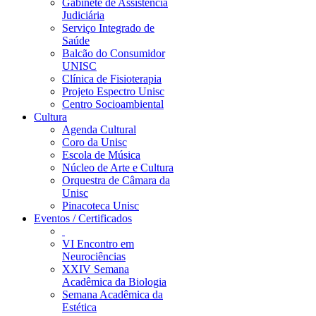
Gabinete de Assistência
Judiciária
Serviço Integrado de
Saúde
Balcão do Consumidor
UNISC
Clínica de Fisioterapia
Projeto Espectro Unisc
Centro Socioambiental
Cultura
Agenda Cultural
Coro da Unisc
Escola de Música
Núcleo de Arte e Cultura
Orquestra de Câmara da
Unisc
Pinacoteca Unisc
Eventos / Certificados
VI Encontro em
Neurociências
XXIV Semana
Acadêmica da Biologia
Semana Acadêmica da
Estética