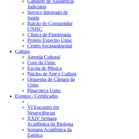
Gabinete de Assistência
Judiciária
Serviço Integrado de
Saúde
Balcão do Consumidor
UNISC
Clínica de Fisioterapia
Projeto Espectro Unisc
Centro Socioambiental
Cultura
Agenda Cultural
Coro da Unisc
Escola de Música
Núcleo de Arte e Cultura
Orquestra de Câmara da
Unisc
Pinacoteca Unisc
Eventos / Certificados
VI Encontro em
Neurociências
XXIV Semana
Acadêmica da Biologia
Semana Acadêmica da
Estética