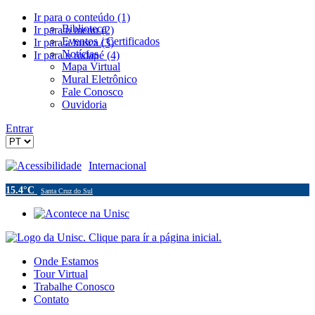
Ir para o conteúdo (1)
Biblioteca
Ir para o menu (2)
Eventos / Certificados
Ir para a busca (3)
Notícias
Ir para o rodapé (4)
Mapa Virtual
Mural Eletrônico
Fale Conosco
Ouvidoria
Entrar
Acessibilidade
Internacional
15.4°C
Santa Cruz do Sul
Onde Estamos
Tour Virtual
Trabalhe Conosco
Contato