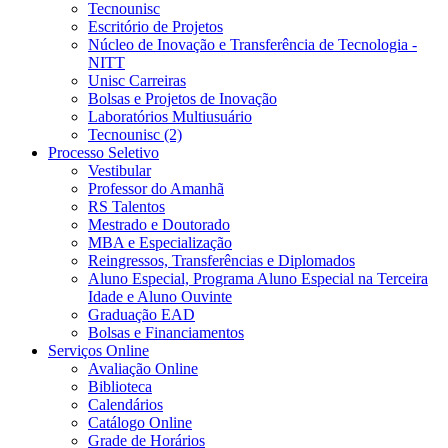
Tecnounisc
Escritório de Projetos
Núcleo de Inovação e Transferência de Tecnologia -
NITT
Unisc Carreiras
Bolsas e Projetos de Inovação
Laboratórios Multiusuário
Tecnounisc (2)
Processo Seletivo
Vestibular
Professor do Amanhã
RS Talentos
Mestrado e Doutorado
MBA e Especialização
Reingressos, Transferências e Diplomados
Aluno Especial, Programa Aluno Especial na Terceira
Idade e Aluno Ouvinte
Graduação EAD
Bolsas e Financiamentos
Serviços Online
Avaliação Online
Biblioteca
Calendários
Catálogo Online
Grade de Horários