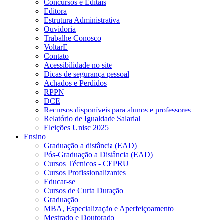
Concursos e Editais
Editora
Estrutura Administrativa
Ouvidoria
Trabalhe Conosco
VoltarE
Contato
Acessibilidade no site
Dicas de segurança pessoal
Achados e Perdidos
RPPN
DCE
Recursos disponíveis para alunos e professores
Relatório de Igualdade Salarial
Eleições Unisc 2025
Ensino
Graduação a distância (EAD)
Pós-Graduação a Distância (EAD)
Cursos Técnicos - CEPRU
Cursos Profissionalizantes
Educar-se
Cursos de Curta Duração
Graduação
MBA, Especialização e Aperfeiçoamento
Mestrado e Doutorado