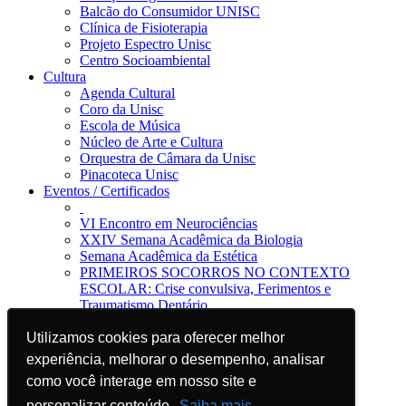
Balcão do Consumidor UNISC
Clínica de Fisioterapia
Projeto Espectro Unisc
Centro Socioambiental
Cultura
Agenda Cultural
Coro da Unisc
Escola de Música
Núcleo de Arte e Cultura
Orquestra de Câmara da Unisc
Pinacoteca Unisc
Eventos / Certificados
VI Encontro em Neurociências
XXIV Semana Acadêmica da Biologia
Semana Acadêmica da Estética
PRIMEIROS SOCORROS NO CONTEXTO
ESCOLAR: Crise convulsiva, Ferimentos e
Traumatismo Dentário
Notícias
Utilizamos cookies para oferecer melhor
Utilizamos cookies para oferecer melhor
Jornal da Unisc
Notícias
experiência, melhorar o desempenho, analisar
experiência, melhorar o desempenho, analisar
Imprensa
como você interage em nosso site e
como você interage em nosso site e
Blog EAD
Sugira sua divulgação
personalizar conteúdo.
personalizar conteúdo.
Saiba mais
Saiba mais