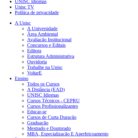
UNISC Idiomas
Unisc TV
Política de privacidade
A Unisc
A Universidade
Área Ambiental
Avaliação Institucional
Concursos e Editais
Editora
Estrutura Administrativa
Ouvidoria
Trabalhe na Unisc
VoltarE
Ensino
Todos os Cursos
A Distância (EAD)
UNISC Idiomas
Cursos Técnicos - CEPRU
Cursos Profissionalizantes
Educar-se
Cursos de Curta Duração
Graduação
Mestrado e Doutorado
MBA, Especialização E Aperfeiçoamento