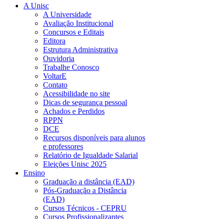
A Unisc
A Universidade
Avaliação Institucional
Concursos e Editais
Editora
Estrutura Administrativa
Ouvidoria
Trabalhe Conosco
VoltarE
Contato
Acessibilidade no site
Dicas de segurança pessoal
Achados e Perdidos
RPPN
DCE
Recursos disponíveis para alunos
e professores
Relatório de Igualdade Salarial
Eleições Unisc 2025
Ensino
Graduação a distância (EAD)
Pós-Graduação a Distância
(EAD)
Cursos Técnicos - CEPRU
Cursos Profissionalizantes