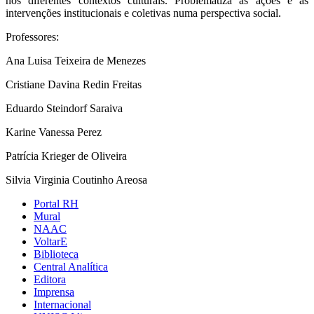
nos diferentes contextos culturais. Problematiza as ações e as
intervenções institucionais e coletivas numa perspectiva social.
Professores:
Ana Luisa Teixeira de Menezes
Cristiane Davina Redin Freitas
Eduardo Steindorf Saraiva
Karine Vanessa Perez
Patrícia Krieger de Oliveira
Silvia Virginia Coutinho Areosa
Portal RH
Mural
NAAC
VoltarE
Biblioteca
Central Analítica
Editora
Imprensa
Internacional