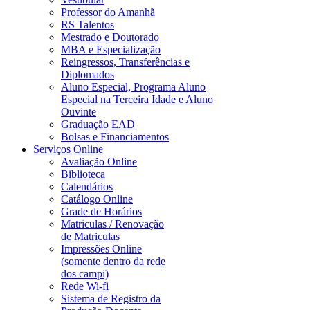
Professor do Amanhã
RS Talentos
Mestrado e Doutorado
MBA e Especialização
Reingressos, Transferências e
Diplomados
Aluno Especial, Programa Aluno
Especial na Terceira Idade e Aluno
Ouvinte
Graduação EAD
Bolsas e Financiamentos
Serviços Online
Avaliação Online
Biblioteca
Calendários
Catálogo Online
Grade de Horários
Matriculas / Renovação
de Matriculas
Impressões Online
(somente dentro da rede
dos campi)
Rede Wi-fi
Sistema de Registro da