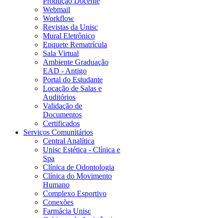
Produção Docente
Webmail
Workflow
Revistas da Unisc
Mural Eletrônico
Enquete Rematrícula
Sala Virtual
Ambiente Graduação
EAD - Antigo
Portal do Estudante
Locação de Salas e
Auditórios
Validação de
Documentos
Certificados
Serviços Comunitários
Central Analítica
Unisc Estética - Clínica e
Spa
Clínica de Odontologia
Clínica do Movimento
Humano
Complexo Esportivo
Conexões
Farmácia Unisc