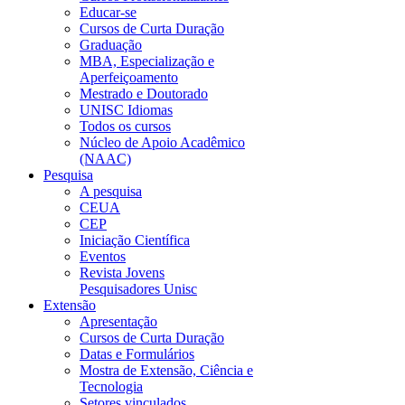
Educar-se
Cursos de Curta Duração
Graduação
MBA, Especialização e
Aperfeiçoamento
Mestrado e Doutorado
UNISC Idiomas
Todos os cursos
Núcleo de Apoio Acadêmico
(NAAC)
Pesquisa
A pesquisa
CEUA
CEP
Iniciação Científica
Eventos
Revista Jovens
Pesquisadores Unisc
Extensão
Apresentação
Cursos de Curta Duração
Datas e Formulários
Mostra de Extensão, Ciência e
Tecnologia
Setores vinculados