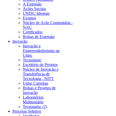
A Extensão
Ações Sociais
UNISC Idiomas
Eventos
Núcleo de Ação Comunitária -
NAC
Certificados
Bolsas de Extensão
Inovação
Inovação e
Empreendedorismo na
Unisc
Tecnounisc
Escritório de Projetos
Núcleo de Inovação e
Transferência de
Tecnologia - NITT
Unisc Carreiras
Bolsas e Projetos de
Inovação
Laboratórios
Multiusuário
Tecnounisc (2)
Processo Seletivo
Vestibular