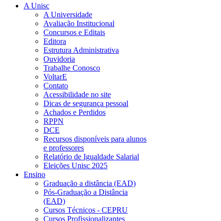
A Unisc
A Universidade
Avaliação Institucional
Concursos e Editais
Editora
Estrutura Administrativa
Ouvidoria
Trabalhe Conosco
VoltarE
Contato
Acessibilidade no site
Dicas de segurança pessoal
Achados e Perdidos
RPPN
DCE
Recursos disponíveis para alunos
e professores
Relatório de Igualdade Salarial
Eleições Unisc 2025
Ensino
Graduação a distância (EAD)
Pós-Graduação a Distância
(EAD)
Cursos Técnicos - CEPRU
Cursos Profissionalizantes