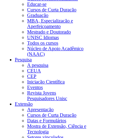
Educar-se
Cursos de Curta Duração
Graduação
MBA, Especialização e
Aperfeiçoamento
Mestrado e Doutorado
UNISC Idiomas
Todos os cursos
Núcleo de Apoio Acadêmico
(NAAC)
Pesquisa
A pesquisa
CEUA
CEP
Iniciação Científica
Eventos
Revista Jovens
Pesquisadores Unisc
Extensão
Apresentação
Cursos de Curta Duração
Datas e Formulários
Mostra de Extensão, Ciência e
Tecnologia
Setores vinculados