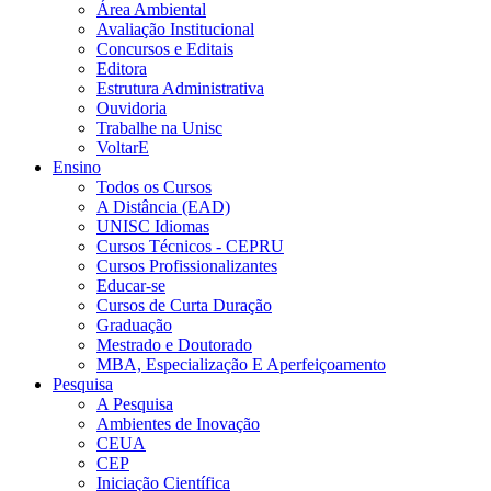
Área Ambiental
Avaliação Institucional
Concursos e Editais
Editora
Estrutura Administrativa
Ouvidoria
Trabalhe na Unisc
VoltarE
Ensino
Todos os Cursos
A Distância (EAD)
UNISC Idiomas
Cursos Técnicos - CEPRU
Cursos Profissionalizantes
Educar-se
Cursos de Curta Duração
Graduação
Mestrado e Doutorado
MBA, Especialização E Aperfeiçoamento
Pesquisa
A Pesquisa
Ambientes de Inovação
CEUA
CEP
Iniciação Científica