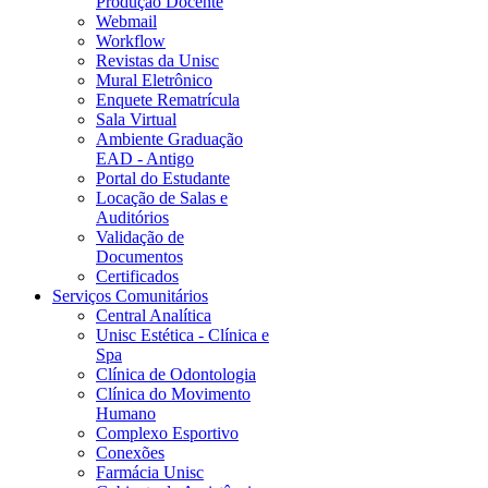
Produção Docente
Webmail
Workflow
Revistas da Unisc
Mural Eletrônico
Enquete Rematrícula
Sala Virtual
Ambiente Graduação
EAD - Antigo
Portal do Estudante
Locação de Salas e
Auditórios
Validação de
Documentos
Certificados
Serviços Comunitários
Central Analítica
Unisc Estética - Clínica e
Spa
Clínica de Odontologia
Clínica do Movimento
Humano
Complexo Esportivo
Conexões
Farmácia Unisc