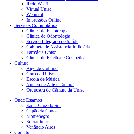
Rede Wi-Fi
Virtual Unisc
Webmail
Impressões Online
Serviços Comunitários
Clinica de Fisioterapia
Clinica de Odontologia
Serviço Integrado de Saúde
Gabinete de Assistência Judiciária
Farmácia Unisc
Clínica de Estética e Cosmética
Cultura
Agenda Cultural
Coro da Unisc
Escola de Música
Núcleo de Arte e Cultura
Orquestra de Câmara da Unisc
Onde Estamos
Santa Cruz do Sul
Capão da Canoa
Montenegro
Sobradinho
Venâncio Aires
Contato