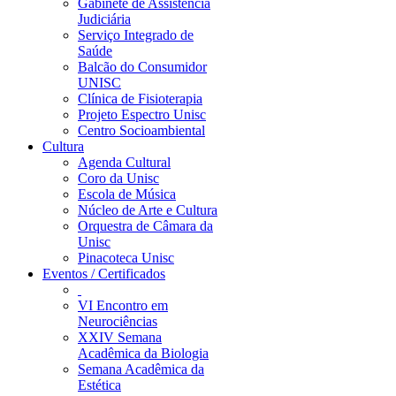
Gabinete de Assistência
Judiciária
Serviço Integrado de
Saúde
Balcão do Consumidor
UNISC
Clínica de Fisioterapia
Projeto Espectro Unisc
Centro Socioambiental
Cultura
Agenda Cultural
Coro da Unisc
Escola de Música
Núcleo de Arte e Cultura
Orquestra de Câmara da
Unisc
Pinacoteca Unisc
Eventos / Certificados
VI Encontro em
Neurociências
XXIV Semana
Acadêmica da Biologia
Semana Acadêmica da
Estética