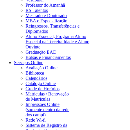
Professor do Amanhã
RS Talentos
Mestrado e Doutorado
MBA e Especialização
Reingressos, Transferências e
Diplomados
Aluno Especial, Programa Aluno
Especial na Terceira Idade e Aluno
Ouvinte
Graduação EAD
Bolsas e Financiamentos
Serviços Online
Avaliação Online
Biblioteca
Calendários
Catálogo Online
Grade de Horários
Matriculas / Renovação
de Matriculas
Impressões Online
(somente dentro da rede
dos campi)
Rede Wi-fi
Sistema de Registro da