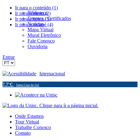
Ir para o conteúdo (1)
Biblioteca
Ir para o menu (2)
Eventos / Certificados
Ir para a busca (3)
Notícias
Ir para o rodapé (4)
Mapa Virtual
Mural Eletrônico
Fale Conosco
Ouvidoria
Entrar
Acessibilidade
Internacional
7.7°C
Santa Cruz do Sul
Onde Estamos
Tour Virtual
Trabalhe Conosco
Contato