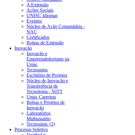
A Extensão
Ações Sociais
UNISC Idiomas
Eventos
Núcleo de Ação Comunitária -
NAC
Certificados
Bolsas de Extensão
Inovação
Inovação e
Empreendedorismo na
Unisc
Tecnounisc
Escritório de Projetos
Núcleo de Inovação e
Transferência de
Tecnologia - NITT
Unisc Carreiras
Bolsas e Projetos de
Inovação
Laboratórios
Multiusuário
Tecnounisc (2)
Processo Seletivo
Vestibular