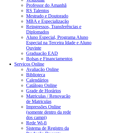
Professor do Amanhã
RS Talentos
Mestrado e Doutorado
MBA e Especialização
Reingressos, Transferências e
Diplomados
Aluno Especial, Programa Aluno
Especial na Terceira Idade e Aluno
Ouvinte
Graduação EAD
Bolsas e Financiamentos
Serviços Online
Avaliação Online
Biblioteca
Calendários
Catálogo Online
Grade de Horários
Matriculas / Renovação
de Matriculas
Impressões Online
(somente dentro da rede
dos campi)
Rede Wi-fi
Sistema de Registro da