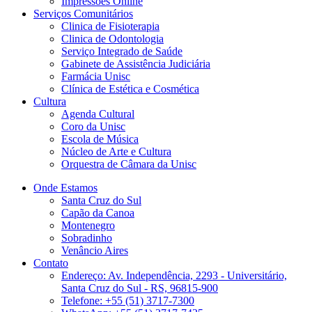
Impressões Online
Serviços Comunitários
Clinica de Fisioterapia
Clinica de Odontologia
Serviço Integrado de Saúde
Gabinete de Assistência Judiciária
Farmácia Unisc
Clínica de Estética e Cosmética
Cultura
Agenda Cultural
Coro da Unisc
Escola de Música
Núcleo de Arte e Cultura
Orquestra de Câmara da Unisc
Onde Estamos
Santa Cruz do Sul
Capão da Canoa
Montenegro
Sobradinho
Venâncio Aires
Contato
Endereço: Av. Independência, 2293 - Universitário,
Santa Cruz do Sul - RS, 96815-900
Telefone: +55 (51) 3717-7300