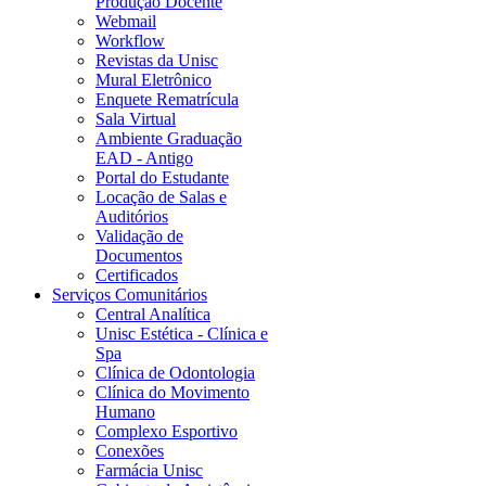
Produção Docente
Webmail
Workflow
Revistas da Unisc
Mural Eletrônico
Enquete Rematrícula
Sala Virtual
Ambiente Graduação
EAD - Antigo
Portal do Estudante
Locação de Salas e
Auditórios
Validação de
Documentos
Certificados
Serviços Comunitários
Central Analítica
Unisc Estética - Clínica e
Spa
Clínica de Odontologia
Clínica do Movimento
Humano
Complexo Esportivo
Conexões
Farmácia Unisc