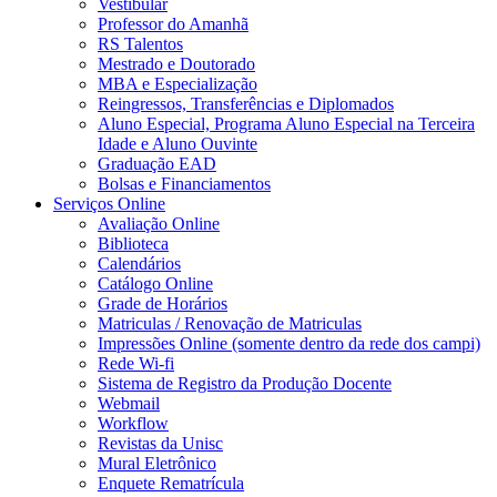
Vestibular
Professor do Amanhã
RS Talentos
Mestrado e Doutorado
MBA e Especialização
Reingressos, Transferências e Diplomados
Aluno Especial, Programa Aluno Especial na Terceira
Idade e Aluno Ouvinte
Graduação EAD
Bolsas e Financiamentos
Serviços Online
Avaliação Online
Biblioteca
Calendários
Catálogo Online
Grade de Horários
Matriculas / Renovação de Matriculas
Impressões Online (somente dentro da rede dos campi)
Rede Wi-fi
Sistema de Registro da Produção Docente
Webmail
Workflow
Revistas da Unisc
Mural Eletrônico
Enquete Rematrícula