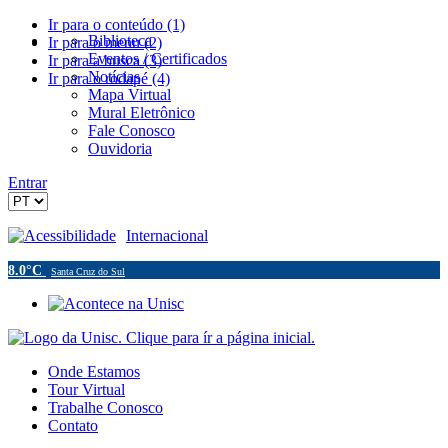
Ir para o conteúdo (1)
Biblioteca
Ir para o menu (2)
Eventos / Certificados
Ir para a busca (3)
Notícias
Ir para o rodapé (4)
Mapa Virtual
Mural Eletrônico
Fale Conosco
Ouvidoria
Entrar
Acessibilidade
Internacional
8.0°C
Santa Cruz do Sul
Onde Estamos
Tour Virtual
Trabalhe Conosco
Contato