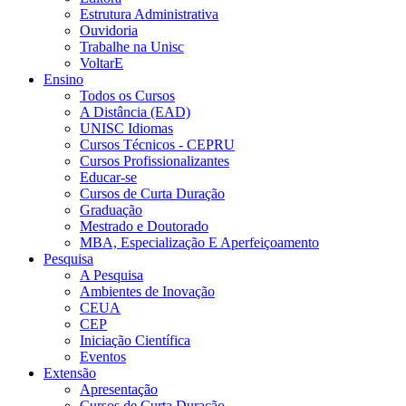
Estrutura Administrativa
Ouvidoria
Trabalhe na Unisc
VoltarE
Ensino
Todos os Cursos
A Distância (EAD)
UNISC Idiomas
Cursos Técnicos - CEPRU
Cursos Profissionalizantes
Educar-se
Cursos de Curta Duração
Graduação
Mestrado e Doutorado
MBA, Especialização E Aperfeiçoamento
Pesquisa
A Pesquisa
Ambientes de Inovação
CEUA
CEP
Iniciação Científica
Eventos
Extensão
Apresentação
Cursos de Curta Duração