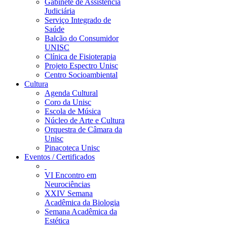
Gabinete de Assistência
Judiciária
Serviço Integrado de
Saúde
Balcão do Consumidor
UNISC
Clínica de Fisioterapia
Projeto Espectro Unisc
Centro Socioambiental
Cultura
Agenda Cultural
Coro da Unisc
Escola de Música
Núcleo de Arte e Cultura
Orquestra de Câmara da
Unisc
Pinacoteca Unisc
Eventos / Certificados
VI Encontro em
Neurociências
XXIV Semana
Acadêmica da Biologia
Semana Acadêmica da
Estética