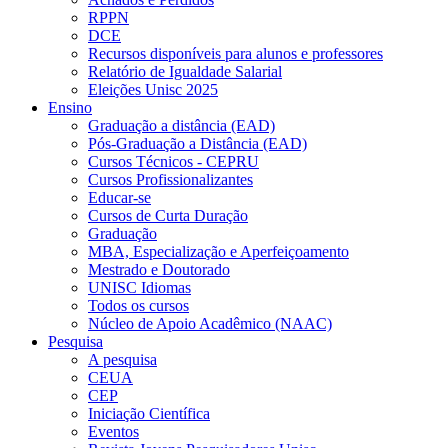
RPPN
DCE
Recursos disponíveis para alunos e professores
Relatório de Igualdade Salarial
Eleições Unisc 2025
Ensino
Graduação a distância (EAD)
Pós-Graduação a Distância (EAD)
Cursos Técnicos - CEPRU
Cursos Profissionalizantes
Educar-se
Cursos de Curta Duração
Graduação
MBA, Especialização e Aperfeiçoamento
Mestrado e Doutorado
UNISC Idiomas
Todos os cursos
Núcleo de Apoio Acadêmico (NAAC)
Pesquisa
A pesquisa
CEUA
CEP
Iniciação Científica
Eventos