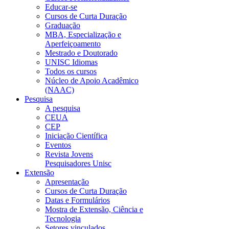
Educar-se
Cursos de Curta Duração
Graduação
MBA, Especialização e
Aperfeiçoamento
Mestrado e Doutorado
UNISC Idiomas
Todos os cursos
Núcleo de Apoio Acadêmico
(NAAC)
Pesquisa
A pesquisa
CEUA
CEP
Iniciação Científica
Eventos
Revista Jovens
Pesquisadores Unisc
Extensão
Apresentação
Cursos de Curta Duração
Datas e Formulários
Mostra de Extensão, Ciência e
Tecnologia
Setores vinculados