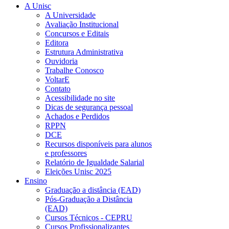
A Unisc
A Universidade
Avaliação Institucional
Concursos e Editais
Editora
Estrutura Administrativa
Ouvidoria
Trabalhe Conosco
VoltarE
Contato
Acessibilidade no site
Dicas de segurança pessoal
Achados e Perdidos
RPPN
DCE
Recursos disponíveis para alunos
e professores
Relatório de Igualdade Salarial
Eleições Unisc 2025
Ensino
Graduação a distância (EAD)
Pós-Graduação a Distância
(EAD)
Cursos Técnicos - CEPRU
Cursos Profissionalizantes