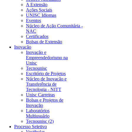
A Extensão
Ações Sociais
UNISC Idiomas
Eventos
Núcleo de Ação Comunitária -
NAC
Certificados
Bolsas de Extensão
Inovação
Inovação e
Empreendedorismo na
Unisc
Tecnounisc
Escritório de Projetos
Núcleo de Inovação e
Transferência de
Tecnologia - NITT
Unisc Carreiras
Bolsas e Projetos de
Inovação
Laboratórios
Multiusuário
Tecnounisc (2)
Processo Seletivo
Vestibular