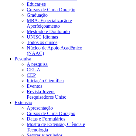
Educar-se
Cursos de Curta Duração
Graduação
MBA, Especialização e
Aperfeiçoamento
Mestrado e Doutorado
UNISC Idiomas
Todos os cursos
Núcleo de Apoio Acadêmico
(NAAC)
Pesquisa
A pesquisa
CEUA
CEP
Iniciação Científica
Eventos
Revista Jovens
Pesquisadores Unisc
Extensão
Apresentação
Cursos de Curta Duração
Datas e Formulários
Mostra de Extensão, Ciência e
Tecnologia
Setores vinculados