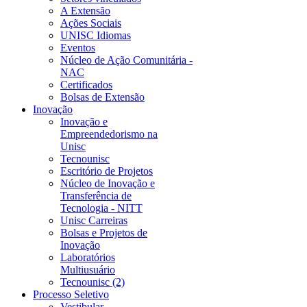
A Extensão
Ações Sociais
UNISC Idiomas
Eventos
Núcleo de Ação Comunitária -
NAC
Certificados
Bolsas de Extensão
Inovação
Inovação e
Empreendedorismo na
Unisc
Tecnounisc
Escritório de Projetos
Núcleo de Inovação e
Transferência de
Tecnologia - NITT
Unisc Carreiras
Bolsas e Projetos de
Inovação
Laboratórios
Multiusuário
Tecnounisc (2)
Processo Seletivo
Vestibular