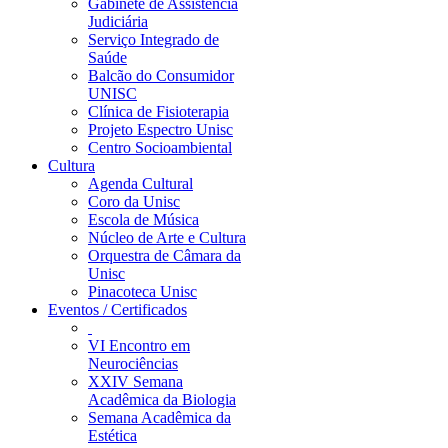
Gabinete de Assistência
Judiciária
Serviço Integrado de
Saúde
Balcão do Consumidor
UNISC
Clínica de Fisioterapia
Projeto Espectro Unisc
Centro Socioambiental
Cultura
Agenda Cultural
Coro da Unisc
Escola de Música
Núcleo de Arte e Cultura
Orquestra de Câmara da
Unisc
Pinacoteca Unisc
Eventos / Certificados
VI Encontro em
Neurociências
XXIV Semana
Acadêmica da Biologia
Semana Acadêmica da
Estética