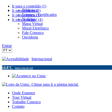
Ir para o conteúdo (1)
Biblioteca
Ir para o menu (2)
Eventos / Certificados
Ir para a busca (3)
Notícias
Ir para o rodapé (4)
Mapa Virtual
Mural Eletrônico
Fale Conosco
Ouvidoria
Entrar
Acessibilidade
Internacional
14.8°C
Santa Cruz do Sul
Onde Estamos
Tour Virtual
Trabalhe Conosco
Contato