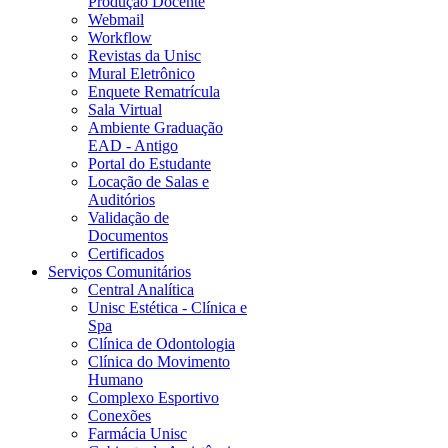
Produção Docente
Webmail
Workflow
Revistas da Unisc
Mural Eletrônico
Enquete Rematrícula
Sala Virtual
Ambiente Graduação
EAD - Antigo
Portal do Estudante
Locação de Salas e
Auditórios
Validação de
Documentos
Certificados
Serviços Comunitários
Central Analítica
Unisc Estética - Clínica e
Spa
Clínica de Odontologia
Clínica do Movimento
Humano
Complexo Esportivo
Conexões
Farmácia Unisc