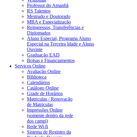
Professor do Amanhã
RS Talentos
Mestrado e Doutorado
MBA e Especialização
Reingressos, Transferências e
Diplomados
Aluno Especial, Programa Aluno
Especial na Terceira Idade e Aluno
Ouvinte
Graduação EAD
Bolsas e Financiamentos
Serviços Online
Avaliação Online
Biblioteca
Calendários
Catálogo Online
Grade de Horários
Matriculas / Renovação
de Matriculas
Impressões Online
(somente dentro da rede
dos campi)
Rede Wi-fi
Sistema de Registro da