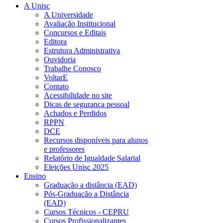
A Unisc
A Universidade
Avaliação Institucional
Concursos e Editais
Editora
Estrutura Administrativa
Ouvidoria
Trabalhe Conosco
VoltarE
Contato
Acessibilidade no site
Dicas de segurança pessoal
Achados e Perdidos
RPPN
DCE
Recursos disponíveis para alunos
e professores
Relatório de Igualdade Salarial
Eleições Unisc 2025
Ensino
Graduação a distância (EAD)
Pós-Graduação a Distância
(EAD)
Cursos Técnicos - CEPRU
Cursos Profissionalizantes