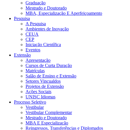
Graduação
Mestrado e Doutorado
MBA, Especialização E Aperfeiçoamento
Pesquisa
A Pesquisa
Ambientes de Inovação
CEUA
CEP
Iniciação Científica
Eventos
Extensão
Apresentação
Cursos de Curta Duração
Matrículas
Salão de Ensino e Extensão
Setores Vincualdos
Projetos de Extensão
Ações Sociais
UNISC Idiomas
Processo Seletivo
Vestibular
Vestibular Complementar
Mestrado e Doutorado
MBA E Especialização
Reingressos, Transferências e Diplomados