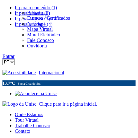
Ir para o conteúdo (1)
Biblioteca
Ir para o menu (2)
Eventos / Certificados
Ir para a busca (3)
Notícias
Ir para o rodapé (4)
Mapa Virtual
Mural Eletrônico
Fale Conosco
Ouvidoria
Entrar
Acessibilidade
Internacional
13.7°C
Santa Cruz do Sul
Onde Estamos
Tour Virtual
Trabalhe Conosco
Contato