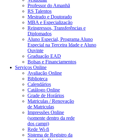
Professor do Amanhã
RS Talentos
Mestrado e Doutorado
MBA e Especialização
Reingressos, Transferências e
Diplomados
Aluno Especial, Programa Aluno
Especial na Terceira Idade e Aluno
Ouvinte
Graduação EAD
Bolsas e Financiamentos
Serviços Online
Avaliação Online
Biblioteca
Calendários
Catálogo Online
Grade de Horários
Matriculas / Renovação
de Matriculas
Impressões Online
(somente dentro da rede
dos campi)
Rede Wi-fi
Sistema de Registro da