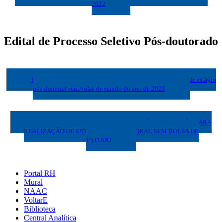
2022
Edital de Processo Seletivo Pós-doutorado
Edital para abertura de inscrições e seleção para realização de estágio
pós-doutoral sem bolsa de estudo do ano de 2023
EDITAL PARA ABERTURA DE INSCRIÇÕES E SELEÇÃO PARA
REALIZAÇÃO DE ESTÁGIO PÓS-DOUTORAL SEM BOLSA DE
ESTUDO
Portal RH
Mural
NAAC
VoltarE
Biblioteca
Central Analítica