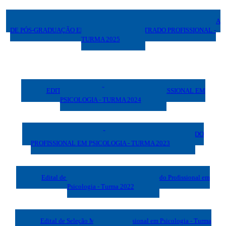
ADITIVO AO EDITAL PROCESSO SELETIVO PARA O PROGRAMA
DE PÓS-GRADUAÇÃO EM PSICOLOGIA - MESTRADO PROFISSIONAL -
TURMA 2025
EDITAL DE SELEÇÃO MESTRADO PROFISSIONAL EM
PSICOLOGIA - TURMA 2024
EDITAL DE SELEÇÃO COMPLEMENTAR MESTRADO
PROFISSIONAL EM PSICOLOGIA - TURMA 2023
Edital de Seleção Complementar do Mestrado Profissional em
Psicologia - Turma 2022
Edital de Seleção Mestrado Profissional em Psicologia - Turma