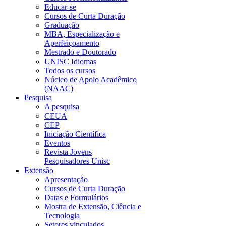
Educar-se
Cursos de Curta Duração
Graduação
MBA, Especialização e
Aperfeiçoamento
Mestrado e Doutorado
UNISC Idiomas
Todos os cursos
Núcleo de Apoio Acadêmico
(NAAC)
Pesquisa
A pesquisa
CEUA
CEP
Iniciação Científica
Eventos
Revista Jovens
Pesquisadores Unisc
Extensão
Apresentação
Cursos de Curta Duração
Datas e Formulários
Mostra de Extensão, Ciência e
Tecnologia
Setores vinculados