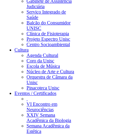
Gabinete de Assistência
Judiciária
Serviço Integrado de
Saúde
Balcão do Consumidor
UNISC
Clínica de Fisioterapia
Projeto Espectro Unisc
Centro Socioambiental
Cultura
Agenda Cultural
Coro da Unisc
Escola de Música
Núcleo de Arte e Cultura
Orquestra de Câmara da
Unisc
Pinacoteca Unisc
Eventos / Certificados
VI Encontro em
Neurociências
XXIV Semana
Acadêmica da Biologia
Semana Acadêmica da
Estética