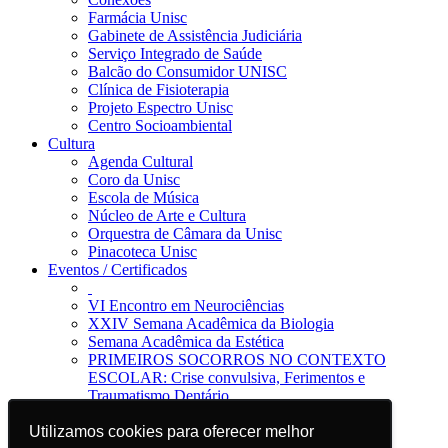
Farmácia Unisc
Gabinete de Assistência Judiciária
Serviço Integrado de Saúde
Balcão do Consumidor UNISC
Clínica de Fisioterapia
Projeto Espectro Unisc
Centro Socioambiental
Cultura
Agenda Cultural
Coro da Unisc
Escola de Música
Núcleo de Arte e Cultura
Orquestra de Câmara da Unisc
Pinacoteca Unisc
Eventos / Certificados
VI Encontro em Neurociências
XXIV Semana Acadêmica da Biologia
Semana Acadêmica da Estética
PRIMEIROS SOCORROS NO CONTEXTO
ESCOLAR: Crise convulsiva, Ferimentos e
Traumatismo Dentário
Notícias
Jornal da Unisc
Utilizamos cookies para oferecer melhor
Utilizamos cookies para oferecer melhor