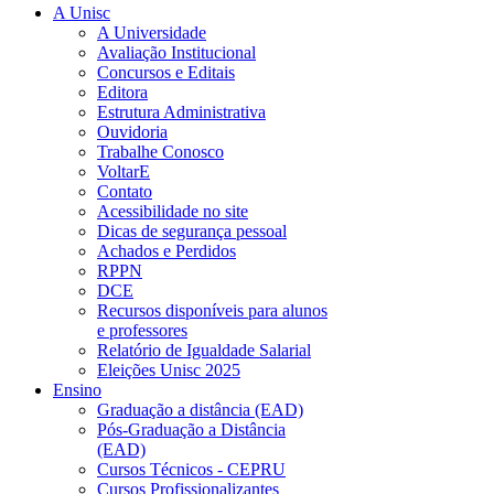
A Unisc
A Universidade
Avaliação Institucional
Concursos e Editais
Editora
Estrutura Administrativa
Ouvidoria
Trabalhe Conosco
VoltarE
Contato
Acessibilidade no site
Dicas de segurança pessoal
Achados e Perdidos
RPPN
DCE
Recursos disponíveis para alunos
e professores
Relatório de Igualdade Salarial
Eleições Unisc 2025
Ensino
Graduação a distância (EAD)
Pós-Graduação a Distância
(EAD)
Cursos Técnicos - CEPRU
Cursos Profissionalizantes