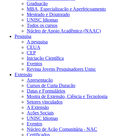
Graduação
MBA, Especialização e Aperfeiçoamento
Mestrado e Doutorado
UNISC Idiomas
Todos os cursos
Núcleo de Apoio Acadêmico (NAAC)
Pesquisa
A pesquisa
CEUA
CEP
Iniciação Científica
Eventos
Revista Jovens Pesquisadores Unisc
Extensão
Apresentação
Cursos de Curta Duração
Datas e Formulários
Mostra de Extensão, Ciência e Tecnologia
Setores vinculados
A Extensão
Ações Sociais
UNISC Idiomas
Eventos
Núcleo de Ação Comunitária - NAC
Certificados