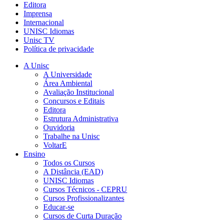
Editora
Imprensa
Internacional
UNISC Idiomas
Unisc TV
Política de privacidade
A Unisc
A Universidade
Área Ambiental
Avaliação Institucional
Concursos e Editais
Editora
Estrutura Administrativa
Ouvidoria
Trabalhe na Unisc
VoltarE
Ensino
Todos os Cursos
A Distância (EAD)
UNISC Idiomas
Cursos Técnicos - CEPRU
Cursos Profissionalizantes
Educar-se
Cursos de Curta Duração