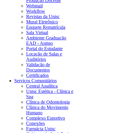
Produção Docente
Webmail
Workflow
Revistas da Unisc
Mural Eletrônico
Enquete Rematrícula
Sala Virtual
Ambiente Graduação
EAD - Antigo
Portal do Estudante
Locação de Salas e
Auditórios
Validação de
Documentos
Certificados
Serviços Comunitários
Central Analítica
Unisc Estética - Clínica e
Spa
Clínica de Odontologia
Clínica do Movimento
Humano
Complexo Esportivo
Conexões
Farmácia Unisc