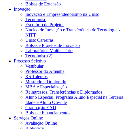
Bolsas de Extensão
Inovação
Inovação e Empreendedorismo na Unisc
Tecnounisc
Escritório de Projetos
Núcleo de Inovação e Transferência de Tecnologia -
NITT
Unisc Carreiras
Bolsas e Projetos de Inovação
Laboratórios Multiusuário
Tecnounisc (2)
Processo Seletivo
Vestibular
Professor do Amanhã
RS Talentos
Mestrado e Doutorado
MBA e Especialização
Reingressos, Transferências e Diplomados
Aluno Especial, Programa Aluno Especial na Terceira
Idade e Aluno Ouvinte
Graduação EAD
Bolsas e Financiamentos
Serviços Online
Avaliação Online
Biblioteca