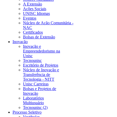
A Extensão
Ações Sociais
UNISC Idiomas
Eventos
Núcleo de Ação Comunitária -
NAC
Certificados
Bolsas de Extensão
Inovação
Inovação e
Empreendedorismo na
Unisc
Tecnounisc
Escritório de Projetos
Núcleo de Inovação e
Transferência de
Tecnologia - NITT
Unisc Carreiras
Bolsas e Projetos de
Inovação
Laboratórios
Multiusuário
Tecnounisc (2)
Processo Seletivo
Vestibular