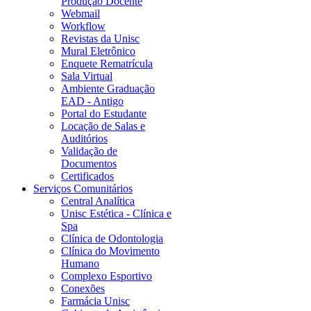
Produção Docente
Webmail
Workflow
Revistas da Unisc
Mural Eletrônico
Enquete Rematrícula
Sala Virtual
Ambiente Graduação
EAD - Antigo
Portal do Estudante
Locação de Salas e
Auditórios
Validação de
Documentos
Certificados
Serviços Comunitários
Central Analítica
Unisc Estética - Clínica e
Spa
Clínica de Odontologia
Clínica do Movimento
Humano
Complexo Esportivo
Conexões
Farmácia Unisc