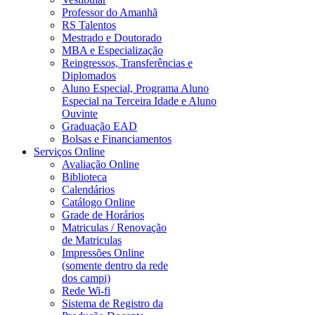
Professor do Amanhã
RS Talentos
Mestrado e Doutorado
MBA e Especialização
Reingressos, Transferências e
Diplomados
Aluno Especial, Programa Aluno
Especial na Terceira Idade e Aluno
Ouvinte
Graduação EAD
Bolsas e Financiamentos
Serviços Online
Avaliação Online
Biblioteca
Calendários
Catálogo Online
Grade de Horários
Matriculas / Renovação
de Matriculas
Impressões Online
(somente dentro da rede
dos campi)
Rede Wi-fi
Sistema de Registro da