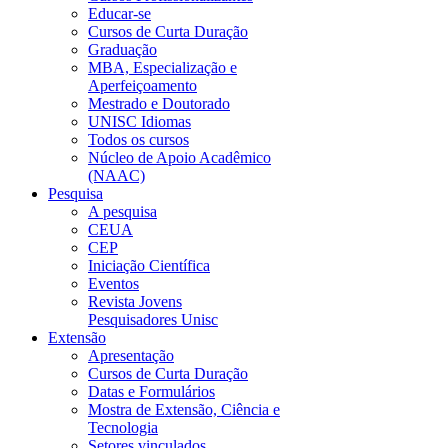
Educar-se
Cursos de Curta Duração
Graduação
MBA, Especialização e
Aperfeiçoamento
Mestrado e Doutorado
UNISC Idiomas
Todos os cursos
Núcleo de Apoio Acadêmico
(NAAC)
Pesquisa
A pesquisa
CEUA
CEP
Iniciação Científica
Eventos
Revista Jovens
Pesquisadores Unisc
Extensão
Apresentação
Cursos de Curta Duração
Datas e Formulários
Mostra de Extensão, Ciência e
Tecnologia
Setores vinculados