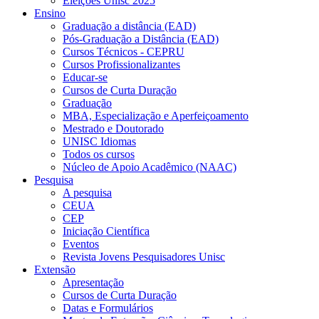
Eleições Unisc 2025
Ensino
Graduação a distância (EAD)
Pós-Graduação a Distância (EAD)
Cursos Técnicos - CEPRU
Cursos Profissionalizantes
Educar-se
Cursos de Curta Duração
Graduação
MBA, Especialização e Aperfeiçoamento
Mestrado e Doutorado
UNISC Idiomas
Todos os cursos
Núcleo de Apoio Acadêmico (NAAC)
Pesquisa
A pesquisa
CEUA
CEP
Iniciação Científica
Eventos
Revista Jovens Pesquisadores Unisc
Extensão
Apresentação
Cursos de Curta Duração
Datas e Formulários