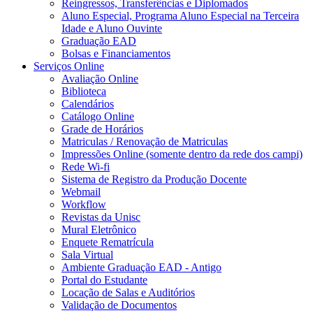
Reingressos, Transferências e Diplomados
Aluno Especial, Programa Aluno Especial na Terceira
Idade e Aluno Ouvinte
Graduação EAD
Bolsas e Financiamentos
Serviços Online
Avaliação Online
Biblioteca
Calendários
Catálogo Online
Grade de Horários
Matriculas / Renovação de Matriculas
Impressões Online (somente dentro da rede dos campi)
Rede Wi-fi
Sistema de Registro da Produção Docente
Webmail
Workflow
Revistas da Unisc
Mural Eletrônico
Enquete Rematrícula
Sala Virtual
Ambiente Graduação EAD - Antigo
Portal do Estudante
Locação de Salas e Auditórios
Validação de Documentos