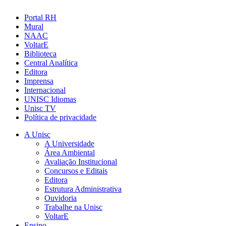
Portal RH
Mural
NAAC
VoltarE
Biblioteca
Central Analítica
Editora
Imprensa
Internacional
UNISC Idiomas
Unisc TV
Política de privacidade
A Unisc
A Universidade
Área Ambiental
Avaliação Institucional
Concursos e Editais
Editora
Estrutura Administrativa
Ouvidoria
Trabalhe na Unisc
VoltarE
Ensino