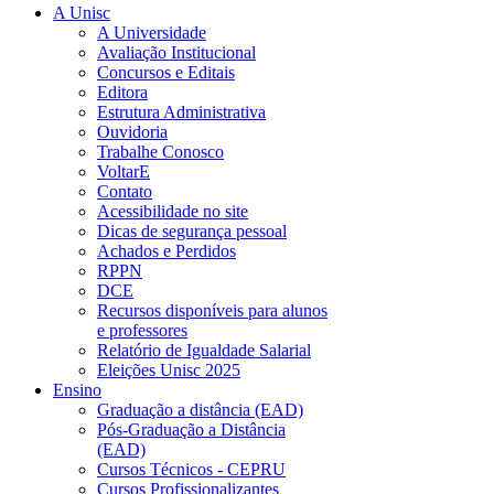
A Unisc
A Universidade
Avaliação Institucional
Concursos e Editais
Editora
Estrutura Administrativa
Ouvidoria
Trabalhe Conosco
VoltarE
Contato
Acessibilidade no site
Dicas de segurança pessoal
Achados e Perdidos
RPPN
DCE
Recursos disponíveis para alunos
e professores
Relatório de Igualdade Salarial
Eleições Unisc 2025
Ensino
Graduação a distância (EAD)
Pós-Graduação a Distância
(EAD)
Cursos Técnicos - CEPRU
Cursos Profissionalizantes