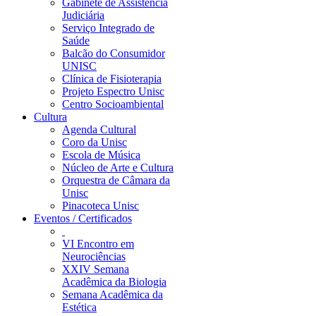
Gabinete de Assistência
Judiciária
Serviço Integrado de
Saúde
Balcão do Consumidor
UNISC
Clínica de Fisioterapia
Projeto Espectro Unisc
Centro Socioambiental
Cultura
Agenda Cultural
Coro da Unisc
Escola de Música
Núcleo de Arte e Cultura
Orquestra de Câmara da
Unisc
Pinacoteca Unisc
Eventos / Certificados
VI Encontro em
Neurociências
XXIV Semana
Acadêmica da Biologia
Semana Acadêmica da
Estética