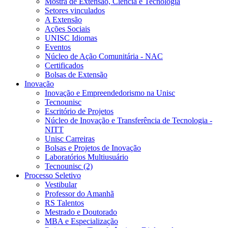
Mostra de Extensão, Ciência e Tecnologia
Setores vinculados
A Extensão
Ações Sociais
UNISC Idiomas
Eventos
Núcleo de Ação Comunitária - NAC
Certificados
Bolsas de Extensão
Inovação
Inovação e Empreendedorismo na Unisc
Tecnounisc
Escritório de Projetos
Núcleo de Inovação e Transferência de Tecnologia -
NITT
Unisc Carreiras
Bolsas e Projetos de Inovação
Laboratórios Multiusuário
Tecnounisc (2)
Processo Seletivo
Vestibular
Professor do Amanhã
RS Talentos
Mestrado e Doutorado
MBA e Especialização