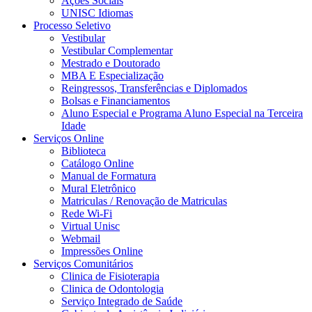
Ações Sociais
UNISC Idiomas
Processo Seletivo
Vestibular
Vestibular Complementar
Mestrado e Doutorado
MBA E Especialização
Reingressos, Transferências e Diplomados
Bolsas e Financiamentos
Aluno Especial e Programa Aluno Especial na Terceira
Idade
Serviços Online
Biblioteca
Catálogo Online
Manual de Formatura
Mural Eletrônico
Matriculas / Renovação de Matriculas
Rede Wi-Fi
Virtual Unisc
Webmail
Impressões Online
Serviços Comunitários
Clinica de Fisioterapia
Clinica de Odontologia
Serviço Integrado de Saúde