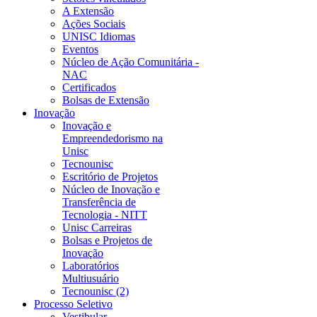
A Extensão
Ações Sociais
UNISC Idiomas
Eventos
Núcleo de Ação Comunitária -
NAC
Certificados
Bolsas de Extensão
Inovação
Inovação e
Empreendedorismo na
Unisc
Tecnounisc
Escritório de Projetos
Núcleo de Inovação e
Transferência de
Tecnologia - NITT
Unisc Carreiras
Bolsas e Projetos de
Inovação
Laboratórios
Multiusuário
Tecnounisc (2)
Processo Seletivo
Vestibular