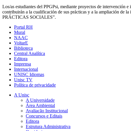
Los/as estudiantes del PPGPsi, mediante proyectos de intervención e in
contribuirán a la cualificación de sus prácticas y a la amplia
PRÁCTICAS SOCIALES”.
Portal RH
Mural
NAAC
VoltarE
Biblioteca
Central Analítica
Editora
Imprensa
Internacional
UNISC Idiomas
Unisc TV
Política de privacidade
A Unisc
A Universidade
Área Ambiental
Avaliação Institucional
Concursos e Editais
Editora
Estrutura Administrativa