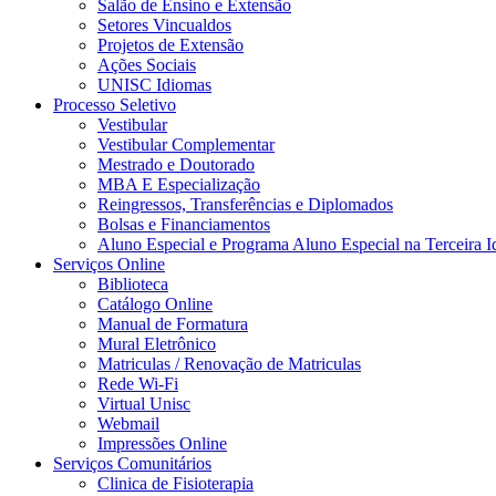
Salão de Ensino e Extensão
Setores Vincualdos
Projetos de Extensão
Ações Sociais
UNISC Idiomas
Processo Seletivo
Vestibular
Vestibular Complementar
Mestrado e Doutorado
MBA E Especialização
Reingressos, Transferências e Diplomados
Bolsas e Financiamentos
Aluno Especial e Programa Aluno Especial na Terceira I
Serviços Online
Biblioteca
Catálogo Online
Manual de Formatura
Mural Eletrônico
Matriculas / Renovação de Matriculas
Rede Wi-Fi
Virtual Unisc
Webmail
Impressões Online
Serviços Comunitários
Clinica de Fisioterapia