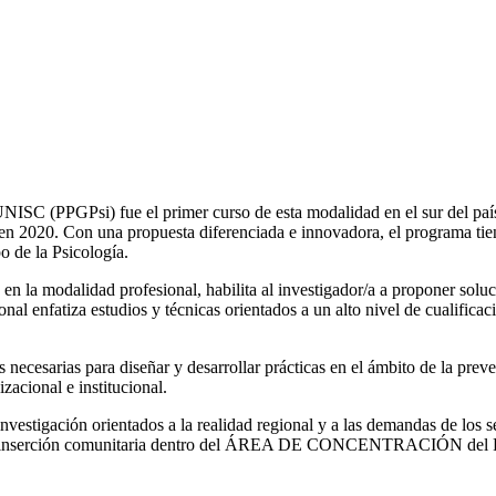
UNISC (PPGPsi) fue el primer curso de esta modalidad en el sur del pa
, en 2020. Con una propuesta diferenciada e innovadora, el programa tie
o de la Psicología.
n la modalidad profesional, habilita al investigador/a a proponer soluc
ional enfatiza estudios y técnicas orientados a un alto nivel de cualificac
 necesarias para diseñar y desarrollar prácticas en el ámbito de la pre
zacional e institucional.
vestigación orientados a la realidad regional y a las demandas de los se
ción de la inserción comunitaria dentro del ÁREA DE CONCENTRACIÓ