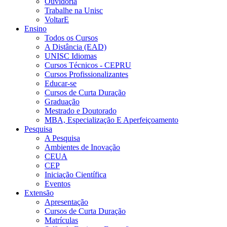
Ouvidoria
Trabalhe na Unisc
VoltarE
Ensino
Todos os Cursos
A Distância (EAD)
UNISC Idiomas
Cursos Técnicos - CEPRU
Cursos Profissionalizantes
Educar-se
Cursos de Curta Duração
Graduação
Mestrado e Doutorado
MBA, Especialização E Aperfeiçoamento
Pesquisa
A Pesquisa
Ambientes de Inovação
CEUA
CEP
Iniciação Científica
Eventos
Extensão
Apresentação
Cursos de Curta Duração
Matrículas