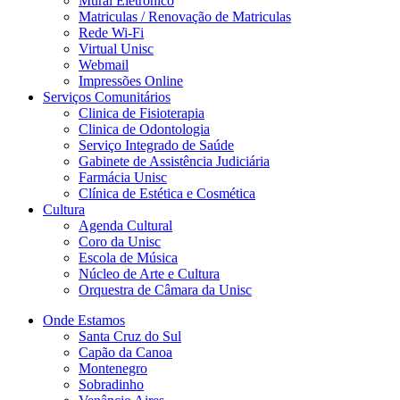
Mural Eletrônico
Matriculas / Renovação de Matriculas
Rede Wi-Fi
Virtual Unisc
Webmail
Impressões Online
Serviços Comunitários
Clinica de Fisioterapia
Clinica de Odontologia
Serviço Integrado de Saúde
Gabinete de Assistência Judiciária
Farmácia Unisc
Clínica de Estética e Cosmética
Cultura
Agenda Cultural
Coro da Unisc
Escola de Música
Núcleo de Arte e Cultura
Orquestra de Câmara da Unisc
Onde Estamos
Santa Cruz do Sul
Capão da Canoa
Montenegro
Sobradinho