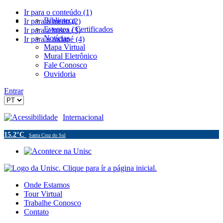
Ir para o conteúdo (1)
Biblioteca
Ir para o menu (2)
Eventos / Certificados
Ir para a busca (3)
Notícias
Ir para o rodapé (4)
Mapa Virtual
Mural Eletrônico
Fale Conosco
Ouvidoria
Entrar
Acessibilidade
Internacional
15.2°C
Santa Cruz do Sul
Onde Estamos
Tour Virtual
Trabalhe Conosco
Contato