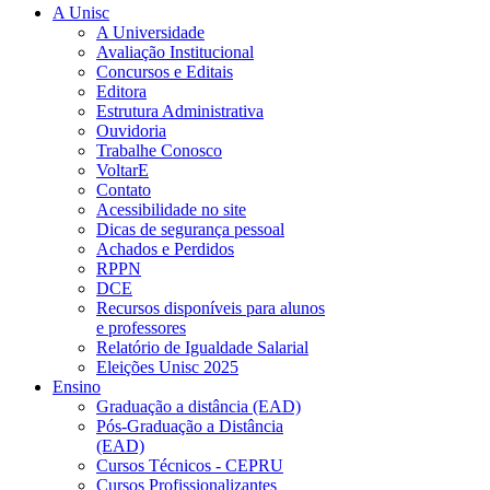
A Unisc
A Universidade
Avaliação Institucional
Concursos e Editais
Editora
Estrutura Administrativa
Ouvidoria
Trabalhe Conosco
VoltarE
Contato
Acessibilidade no site
Dicas de segurança pessoal
Achados e Perdidos
RPPN
DCE
Recursos disponíveis para alunos
e professores
Relatório de Igualdade Salarial
Eleições Unisc 2025
Ensino
Graduação a distância (EAD)
Pós-Graduação a Distância
(EAD)
Cursos Técnicos - CEPRU
Cursos Profissionalizantes