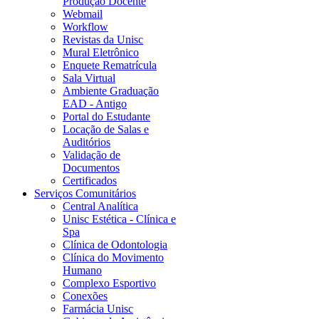
Produção Docente
Webmail
Workflow
Revistas da Unisc
Mural Eletrônico
Enquete Rematrícula
Sala Virtual
Ambiente Graduação
EAD - Antigo
Portal do Estudante
Locação de Salas e
Auditórios
Validação de
Documentos
Certificados
Serviços Comunitários
Central Analítica
Unisc Estética - Clínica e
Spa
Clínica de Odontologia
Clínica do Movimento
Humano
Complexo Esportivo
Conexões
Farmácia Unisc