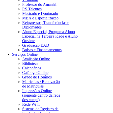
Professor do Amanhã
RS Talentos
Mestrado e Doutorado
MBA e Especialização
Reingressos, Transferências e
Diplomados
Aluno Especial, Programa Aluno
Especial na Terceira Idade e Aluno
Ouvinte
Graduação EAD
Bolsas e Financiamentos
Serviços Online
Avaliação Online
Biblioteca
Calendários
Catálogo Online
Grade de Horários
Matriculas / Renovação
de Matriculas
Impressões Online
(somente dentro da rede
dos campi)
Rede Wi-fi
Sistema de Registro da