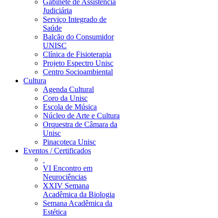
Gabinete de Assistência
Judiciária
Serviço Integrado de
Saúde
Balcão do Consumidor
UNISC
Clínica de Fisioterapia
Projeto Espectro Unisc
Centro Socioambiental
Cultura
Agenda Cultural
Coro da Unisc
Escola de Música
Núcleo de Arte e Cultura
Orquestra de Câmara da
Unisc
Pinacoteca Unisc
Eventos / Certificados
VI Encontro em
Neurociências
XXIV Semana
Acadêmica da Biologia
Semana Acadêmica da
Estética