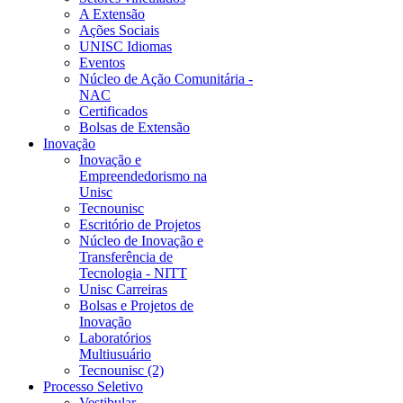
A Extensão
Ações Sociais
UNISC Idiomas
Eventos
Núcleo de Ação Comunitária -
NAC
Certificados
Bolsas de Extensão
Inovação
Inovação e
Empreendedorismo na
Unisc
Tecnounisc
Escritório de Projetos
Núcleo de Inovação e
Transferência de
Tecnologia - NITT
Unisc Carreiras
Bolsas e Projetos de
Inovação
Laboratórios
Multiusuário
Tecnounisc (2)
Processo Seletivo
Vestibular