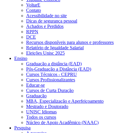
VoltarE
Contato
Acessibilidade no site
Dicas de segurança pessoal
Achados e Perdidos
RPPN
DCE
Recursos disponíveis para alunos e professores
Relatório de Igualdade Salarial
Eleições Unisc 2025
Ensino
Graduação a distância (EAD)
Pós-Graduação a Distância (EAD)
Cursos Técnicos - CEPRU
Cursos Profissionalizantes
Educar-se
Cursos de Curta Duração
Graduação
MBA, Especialização e Aperfeiçoamento
Mestrado e Doutorado
UNISC Idiomas
Todos os cursos
Núcleo de Apoio Acadêmico (NAAC)
Pesquisa