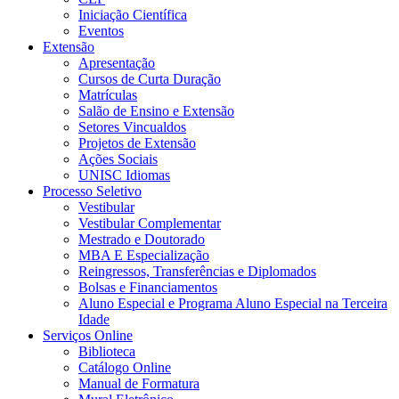
Iniciação Científica
Eventos
Extensão
Apresentação
Cursos de Curta Duração
Matrículas
Salão de Ensino e Extensão
Setores Vincualdos
Projetos de Extensão
Ações Sociais
UNISC Idiomas
Processo Seletivo
Vestibular
Vestibular Complementar
Mestrado e Doutorado
MBA E Especialização
Reingressos, Transferências e Diplomados
Bolsas e Financiamentos
Aluno Especial e Programa Aluno Especial na Terceira
Idade
Serviços Online
Biblioteca
Catálogo Online
Manual de Formatura