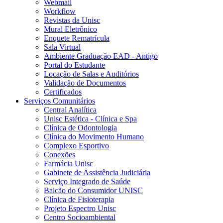
Webmail
Workflow
Revistas da Unisc
Mural Eletrônico
Enquete Rematrícula
Sala Virtual
Ambiente Graduação EAD - Antigo
Portal do Estudante
Locação de Salas e Auditórios
Validação de Documentos
Certificados
Serviços Comunitários
Central Analítica
Unisc Estética - Clínica e Spa
Clínica de Odontologia
Clínica do Movimento Humano
Complexo Esportivo
Conexões
Farmácia Unisc
Gabinete de Assistência Judiciária
Serviço Integrado de Saúde
Balcão do Consumidor UNISC
Clínica de Fisioterapia
Projeto Espectro Unisc
Centro Socioambiental