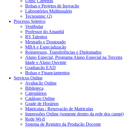
Unisc Carreiras
Bolsas e Projetos de Inovação
Laboratórios Multiusuário
Tecnounisc (2)
Processo Seletivo
Vestibular
Professor do Amanhã
RS Talentos
Mestrado e Doutorado
MBA e Especialização
Reingressos, Transferências e Diplomados
Aluno Especial, Programa Aluno Especial na Terceira
Idade e Aluno Ouvinte
Graduação EAD
Bolsas e Financiamentos
Serviços Online
Avaliação Online
Biblioteca
Calendários
Catálogo Online
Grade de Horários
Matriculas / Renovação de Matriculas
Impressões Online (somente dentro da rede dos campi)
Rede Wi-fi
Sistema de Registro da Produção Docente