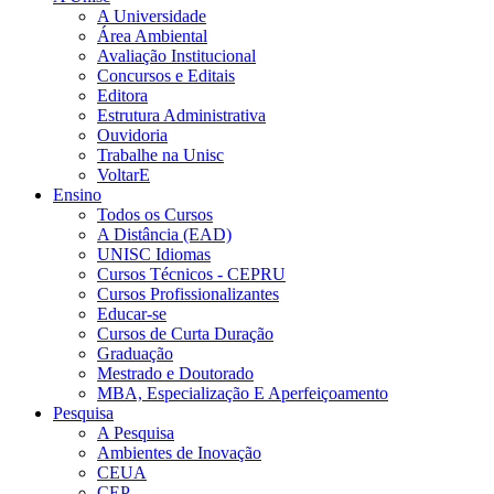
A Universidade
Área Ambiental
Avaliação Institucional
Concursos e Editais
Editora
Estrutura Administrativa
Ouvidoria
Trabalhe na Unisc
VoltarE
Ensino
Todos os Cursos
A Distância (EAD)
UNISC Idiomas
Cursos Técnicos - CEPRU
Cursos Profissionalizantes
Educar-se
Cursos de Curta Duração
Graduação
Mestrado e Doutorado
MBA, Especialização E Aperfeiçoamento
Pesquisa
A Pesquisa
Ambientes de Inovação
CEUA
CEP