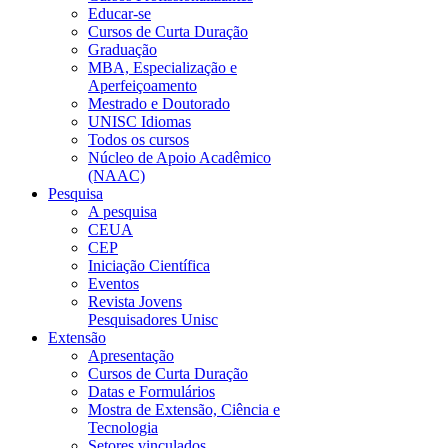
Educar-se
Cursos de Curta Duração
Graduação
MBA, Especialização e
Aperfeiçoamento
Mestrado e Doutorado
UNISC Idiomas
Todos os cursos
Núcleo de Apoio Acadêmico
(NAAC)
Pesquisa
A pesquisa
CEUA
CEP
Iniciação Científica
Eventos
Revista Jovens
Pesquisadores Unisc
Extensão
Apresentação
Cursos de Curta Duração
Datas e Formulários
Mostra de Extensão, Ciência e
Tecnologia
Setores vinculados