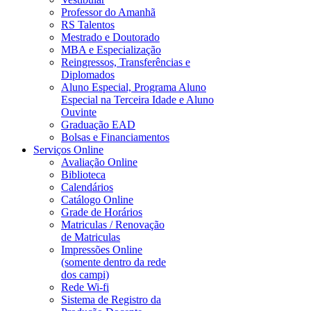
Professor do Amanhã
RS Talentos
Mestrado e Doutorado
MBA e Especialização
Reingressos, Transferências e
Diplomados
Aluno Especial, Programa Aluno
Especial na Terceira Idade e Aluno
Ouvinte
Graduação EAD
Bolsas e Financiamentos
Serviços Online
Avaliação Online
Biblioteca
Calendários
Catálogo Online
Grade de Horários
Matriculas / Renovação
de Matriculas
Impressões Online
(somente dentro da rede
dos campi)
Rede Wi-fi
Sistema de Registro da