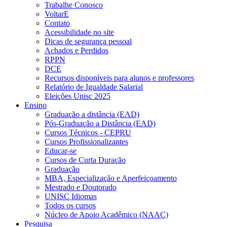
Trabalhe Conosco
VoltarE
Contato
Acessibilidade no site
Dicas de segurança pessoal
Achados e Perdidos
RPPN
DCE
Recursos disponíveis para alunos e professores
Relatório de Igualdade Salarial
Eleições Unisc 2025
Ensino
Graduação a distância (EAD)
Pós-Graduação a Distância (EAD)
Cursos Técnicos - CEPRU
Cursos Profissionalizantes
Educar-se
Cursos de Curta Duração
Graduação
MBA, Especialização e Aperfeiçoamento
Mestrado e Doutorado
UNISC Idiomas
Todos os cursos
Núcleo de Apoio Acadêmico (NAAC)
Pesquisa