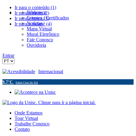
Ir para o conteúdo (1)
Biblioteca
Ir para o menu (2)
Eventos / Certificados
Ir para a busca (3)
Notícias
Ir para o rodapé (4)
Mapa Virtual
Mural Eletrônico
Fale Conosco
Ouvidoria
Entrar
Acessibilidade
Internacional
9.7°C
Santa Cruz do Sul
Onde Estamos
Tour Virtual
Trabalhe Conosco
Contato