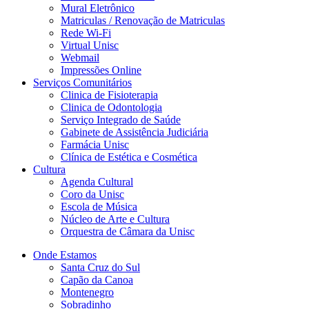
Mural Eletrônico
Matriculas / Renovação de Matriculas
Rede Wi-Fi
Virtual Unisc
Webmail
Impressões Online
Serviços Comunitários
Clinica de Fisioterapia
Clinica de Odontologia
Serviço Integrado de Saúde
Gabinete de Assistência Judiciária
Farmácia Unisc
Clínica de Estética e Cosmética
Cultura
Agenda Cultural
Coro da Unisc
Escola de Música
Núcleo de Arte e Cultura
Orquestra de Câmara da Unisc
Onde Estamos
Santa Cruz do Sul
Capão da Canoa
Montenegro
Sobradinho