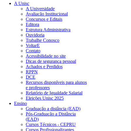
A Unisc
A Universidade
Avaliação Institucional
Concursos e Editais
Editora
Estrutura Administrativa
Ouvidoria
Trabalhe Conosco
VoltarE
Contato
Acessibilidade no site
Dicas de segurança pessoal
Achados e Perdidos
RPPN
DCE
Recursos disponíveis para alunos
e professores
Relatório de Igualdade Salarial
Eleições Unisc 2025
Ensino
Graduação a distância (EAD)
Pós-Graduação a Distância
(EAD)
Cursos Técnicos - CEPRU
Cursos Profissionalizantes