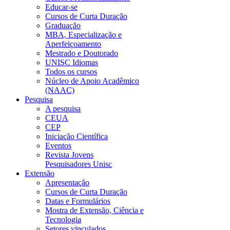
Educar-se
Cursos de Curta Duração
Graduação
MBA, Especialização e
Aperfeiçoamento
Mestrado e Doutorado
UNISC Idiomas
Todos os cursos
Núcleo de Apoio Acadêmico
(NAAC)
Pesquisa
A pesquisa
CEUA
CEP
Iniciação Científica
Eventos
Revista Jovens
Pesquisadores Unisc
Extensão
Apresentação
Cursos de Curta Duração
Datas e Formulários
Mostra de Extensão, Ciência e
Tecnologia
Setores vinculados