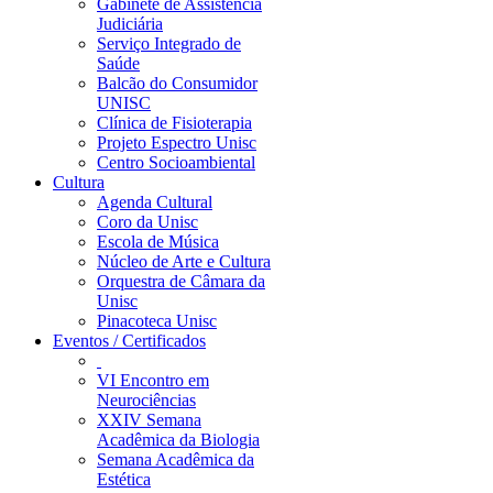
Gabinete de Assistência
Judiciária
Serviço Integrado de
Saúde
Balcão do Consumidor
UNISC
Clínica de Fisioterapia
Projeto Espectro Unisc
Centro Socioambiental
Cultura
Agenda Cultural
Coro da Unisc
Escola de Música
Núcleo de Arte e Cultura
Orquestra de Câmara da
Unisc
Pinacoteca Unisc
Eventos / Certificados
VI Encontro em
Neurociências
XXIV Semana
Acadêmica da Biologia
Semana Acadêmica da
Estética