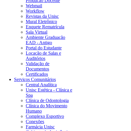
Produção Docente
Webmail
Workflow
Revistas da Unisc
Mural Eletrônico
Enquete Rematrícula
Sala Virtual
Ambiente Graduação
EAD - Antigo
Portal do Estudante
Locação de Salas e
Auditórios
Validação de
Documentos
Certificados
Serviços Comunitários
Central Analítica
Unisc Estética - Clínica e
Spa
Clínica de Odontologia
Clínica do Movimento
Humano
Complexo Esportivo
Conexões
Farmácia Unisc