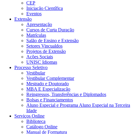
CEP
Iniciação Científica
Eventos
Extensão
Apresentação
Cursos de Curta Duração
Matrículas
Salão de Ensino e Extensão
Setores Vincualdos
Projetos de Extensão
Ações Sociais
UNISC Idiomas
Processo Seletivo
Vestibular
Vestibular Complementar
Mestrado e Doutorado
MBA E Especialização
Reingressos, Transferências e Diplomados
Bolsas e Financiamentos
Aluno Especial e Programa Aluno Especial na Terceira
Idade
Serviços Online
Biblioteca
Catálogo Online
Manual de Formatura