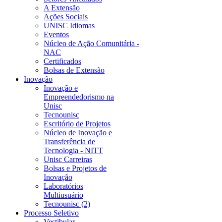
A Extensão
Ações Sociais
UNISC Idiomas
Eventos
Núcleo de Ação Comunitária -
NAC
Certificados
Bolsas de Extensão
Inovação
Inovação e
Empreendedorismo na
Unisc
Tecnounisc
Escritório de Projetos
Núcleo de Inovação e
Transferência de
Tecnologia - NITT
Unisc Carreiras
Bolsas e Projetos de
Inovação
Laboratórios
Multiusuário
Tecnounisc (2)
Processo Seletivo
Vestibular