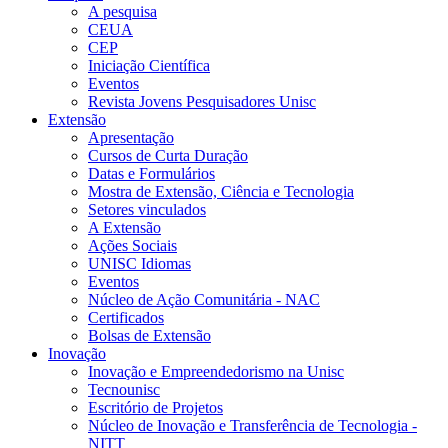
A pesquisa
CEUA
CEP
Iniciação Científica
Eventos
Revista Jovens Pesquisadores Unisc
Extensão
Apresentação
Cursos de Curta Duração
Datas e Formulários
Mostra de Extensão, Ciência e Tecnologia
Setores vinculados
A Extensão
Ações Sociais
UNISC Idiomas
Eventos
Núcleo de Ação Comunitária - NAC
Certificados
Bolsas de Extensão
Inovação
Inovação e Empreendedorismo na Unisc
Tecnounisc
Escritório de Projetos
Núcleo de Inovação e Transferência de Tecnologia -
NITT