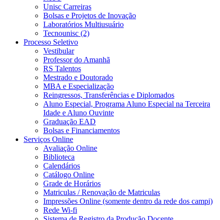
Unisc Carreiras
Bolsas e Projetos de Inovação
Laboratórios Multiusuário
Tecnounisc (2)
Processo Seletivo
Vestibular
Professor do Amanhã
RS Talentos
Mestrado e Doutorado
MBA e Especialização
Reingressos, Transferências e Diplomados
Aluno Especial, Programa Aluno Especial na Terceira
Idade e Aluno Ouvinte
Graduação EAD
Bolsas e Financiamentos
Serviços Online
Avaliação Online
Biblioteca
Calendários
Catálogo Online
Grade de Horários
Matriculas / Renovação de Matriculas
Impressões Online (somente dentro da rede dos campi)
Rede Wi-fi
Sistema de Registro da Produção Docente