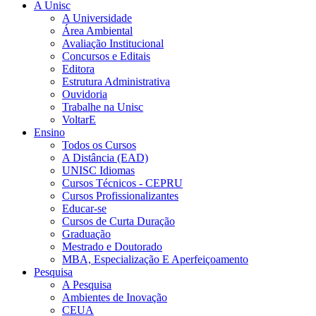
A Unisc
A Universidade
Área Ambiental
Avaliação Institucional
Concursos e Editais
Editora
Estrutura Administrativa
Ouvidoria
Trabalhe na Unisc
VoltarE
Ensino
Todos os Cursos
A Distância (EAD)
UNISC Idiomas
Cursos Técnicos - CEPRU
Cursos Profissionalizantes
Educar-se
Cursos de Curta Duração
Graduação
Mestrado e Doutorado
MBA, Especialização E Aperfeiçoamento
Pesquisa
A Pesquisa
Ambientes de Inovação
CEUA