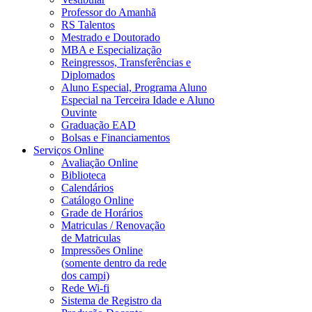
Professor do Amanhã
RS Talentos
Mestrado e Doutorado
MBA e Especialização
Reingressos, Transferências e
Diplomados
Aluno Especial, Programa Aluno
Especial na Terceira Idade e Aluno
Ouvinte
Graduação EAD
Bolsas e Financiamentos
Serviços Online
Avaliação Online
Biblioteca
Calendários
Catálogo Online
Grade de Horários
Matriculas / Renovação
de Matriculas
Impressões Online
(somente dentro da rede
dos campi)
Rede Wi-fi
Sistema de Registro da