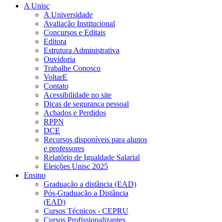
A Unisc
A Universidade
Avaliação Institucional
Concursos e Editais
Editora
Estrutura Administrativa
Ouvidoria
Trabalhe Conosco
VoltarE
Contato
Acessibilidade no site
Dicas de segurança pessoal
Achados e Perdidos
RPPN
DCE
Recursos disponíveis para alunos
e professores
Relatório de Igualdade Salarial
Eleições Unisc 2025
Ensino
Graduação a distância (EAD)
Pós-Graduação a Distância
(EAD)
Cursos Técnicos - CEPRU
Cursos Profissionalizantes