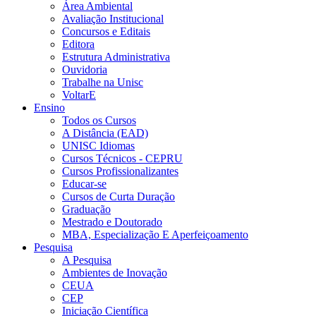
Área Ambiental
Avaliação Institucional
Concursos e Editais
Editora
Estrutura Administrativa
Ouvidoria
Trabalhe na Unisc
VoltarE
Ensino
Todos os Cursos
A Distância (EAD)
UNISC Idiomas
Cursos Técnicos - CEPRU
Cursos Profissionalizantes
Educar-se
Cursos de Curta Duração
Graduação
Mestrado e Doutorado
MBA, Especialização E Aperfeiçoamento
Pesquisa
A Pesquisa
Ambientes de Inovação
CEUA
CEP
Iniciação Científica