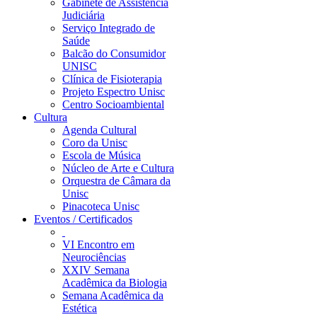
Gabinete de Assistência
Judiciária
Serviço Integrado de
Saúde
Balcão do Consumidor
UNISC
Clínica de Fisioterapia
Projeto Espectro Unisc
Centro Socioambiental
Cultura
Agenda Cultural
Coro da Unisc
Escola de Música
Núcleo de Arte e Cultura
Orquestra de Câmara da
Unisc
Pinacoteca Unisc
Eventos / Certificados
VI Encontro em
Neurociências
XXIV Semana
Acadêmica da Biologia
Semana Acadêmica da
Estética