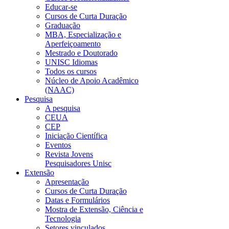
Educar-se
Cursos de Curta Duração
Graduação
MBA, Especialização e
Aperfeiçoamento
Mestrado e Doutorado
UNISC Idiomas
Todos os cursos
Núcleo de Apoio Acadêmico
(NAAC)
Pesquisa
A pesquisa
CEUA
CEP
Iniciação Científica
Eventos
Revista Jovens
Pesquisadores Unisc
Extensão
Apresentação
Cursos de Curta Duração
Datas e Formulários
Mostra de Extensão, Ciência e
Tecnologia
Setores vinculados