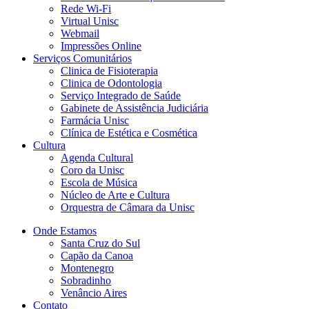
Rede Wi-Fi
Virtual Unisc
Webmail
Impressões Online
Serviços Comunitários
Clinica de Fisioterapia
Clinica de Odontologia
Serviço Integrado de Saúde
Gabinete de Assistência Judiciária
Farmácia Unisc
Clínica de Estética e Cosmética
Cultura
Agenda Cultural
Coro da Unisc
Escola de Música
Núcleo de Arte e Cultura
Orquestra de Câmara da Unisc
Onde Estamos
Santa Cruz do Sul
Capão da Canoa
Montenegro
Sobradinho
Venâncio Aires
Contato