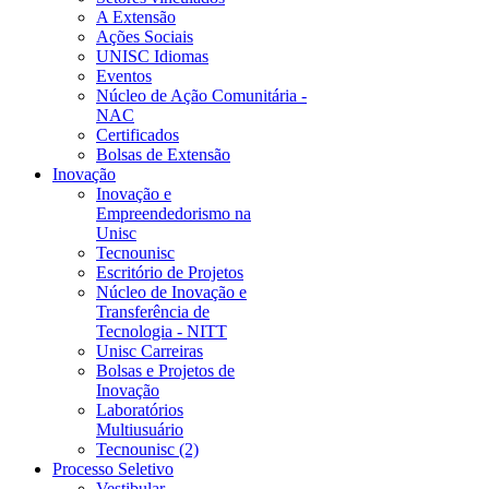
A Extensão
Ações Sociais
UNISC Idiomas
Eventos
Núcleo de Ação Comunitária -
NAC
Certificados
Bolsas de Extensão
Inovação
Inovação e
Empreendedorismo na
Unisc
Tecnounisc
Escritório de Projetos
Núcleo de Inovação e
Transferência de
Tecnologia - NITT
Unisc Carreiras
Bolsas e Projetos de
Inovação
Laboratórios
Multiusuário
Tecnounisc (2)
Processo Seletivo
Vestibular