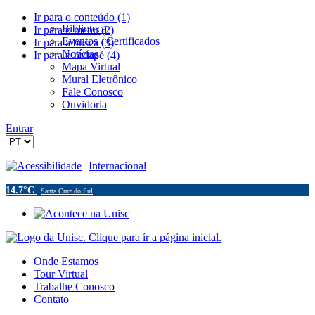
Ir para o conteúdo (1)
Biblioteca
Ir para o menu (2)
Eventos / Certificados
Ir para a busca (3)
Notícias
Ir para o rodapé (4)
Mapa Virtual
Mural Eletrônico
Fale Conosco
Ouvidoria
Entrar
Acessibilidade
Internacional
14.7°C
Santa Cruz do Sul
Onde Estamos
Tour Virtual
Trabalhe Conosco
Contato