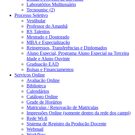
Laboratórios Multiusuário
Tecnounisc (2)
Processo Seletivo
Vestibular
Professor do Amanhã
RS Talentos
Mestrado e Doutorado
MBA e Especialização
Reingressos, Transferências e Diplomados
Aluno Especial, Programa Aluno Especial na Terceira
Idade e Aluno Ouvinte
Graduação EAD
Bolsas e Financiamentos
Serviços Online
Avaliação Online
Biblioteca
Calendários
Catálogo Online
Grade de Horários
Matriculas / Renovação de Matriculas
Impressões Online (somente dentro da rede dos campi)
Rede Wi-fi
Sistema de Registro da Produção Docente
Webmail
Workflow