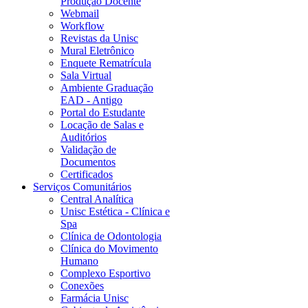
Produção Docente
Webmail
Workflow
Revistas da Unisc
Mural Eletrônico
Enquete Rematrícula
Sala Virtual
Ambiente Graduação
EAD - Antigo
Portal do Estudante
Locação de Salas e
Auditórios
Validação de
Documentos
Certificados
Serviços Comunitários
Central Analítica
Unisc Estética - Clínica e
Spa
Clínica de Odontologia
Clínica do Movimento
Humano
Complexo Esportivo
Conexões
Farmácia Unisc