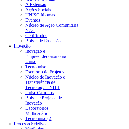
A Extensão
Ações Sociais
UNISC Idiomas
Eventos
Núcleo de Ação Comunitária -
NAC
Certificados
Bolsas de Extensão
Inovação
Inovação e
Empreendedorismo na
Unisc
Tecnounisc
Escritório de Projetos
Núcleo de Inovação e
Transferência de
Tecnologia - NITT
Unisc Carreiras
Bolsas e Projetos de
Inovação
Laboratórios
Multiusuário
Tecnounisc (2)
Processo Seletivo
Vestibular