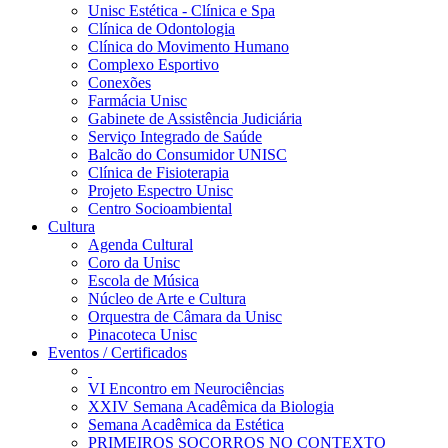
Unisc Estética - Clínica e Spa
Clínica de Odontologia
Clínica do Movimento Humano
Complexo Esportivo
Conexões
Farmácia Unisc
Gabinete de Assistência Judiciária
Serviço Integrado de Saúde
Balcão do Consumidor UNISC
Clínica de Fisioterapia
Projeto Espectro Unisc
Centro Socioambiental
Cultura
Agenda Cultural
Coro da Unisc
Escola de Música
Núcleo de Arte e Cultura
Orquestra de Câmara da Unisc
Pinacoteca Unisc
Eventos / Certificados
VI Encontro em Neurociências
XXIV Semana Acadêmica da Biologia
Semana Acadêmica da Estética
PRIMEIROS SOCORROS NO CONTEXTO