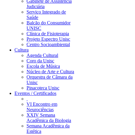
Gabinete de Assistência
Judiciária
Serviço Integrado de
Saúde
Balcão do Consumidor
UNISC
Clínica de Fisioterapia
Projeto Espectro Unisc
Centro Socioambiental
Cultura
Agenda Cultural
Coro da Unisc
Escola de Música
Núcleo de Arte e Cultura
Orquestra de Câmara da
Unisc
Pinacoteca Unisc
Eventos / Certificados
VI Encontro em
Neurociências
XXIV Semana
Acadêmica da Biologia
Semana Acadêmica da
Estética