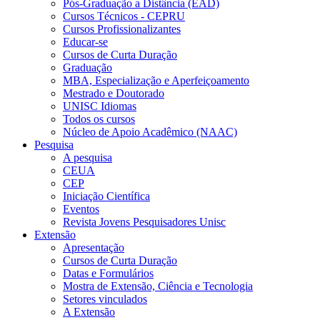
Pós-Graduação a Distância (EAD)
Cursos Técnicos - CEPRU
Cursos Profissionalizantes
Educar-se
Cursos de Curta Duração
Graduação
MBA, Especialização e Aperfeiçoamento
Mestrado e Doutorado
UNISC Idiomas
Todos os cursos
Núcleo de Apoio Acadêmico (NAAC)
Pesquisa
A pesquisa
CEUA
CEP
Iniciação Científica
Eventos
Revista Jovens Pesquisadores Unisc
Extensão
Apresentação
Cursos de Curta Duração
Datas e Formulários
Mostra de Extensão, Ciência e Tecnologia
Setores vinculados
A Extensão