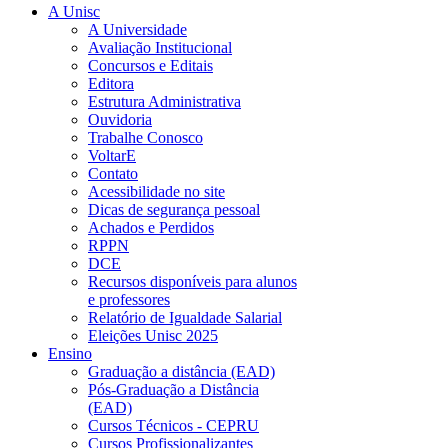
A Unisc
A Universidade
Avaliação Institucional
Concursos e Editais
Editora
Estrutura Administrativa
Ouvidoria
Trabalhe Conosco
VoltarE
Contato
Acessibilidade no site
Dicas de segurança pessoal
Achados e Perdidos
RPPN
DCE
Recursos disponíveis para alunos
e professores
Relatório de Igualdade Salarial
Eleições Unisc 2025
Ensino
Graduação a distância (EAD)
Pós-Graduação a Distância
(EAD)
Cursos Técnicos - CEPRU
Cursos Profissionalizantes