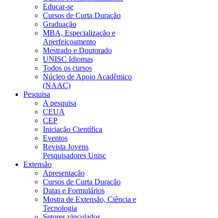
Educar-se
Cursos de Curta Duração
Graduação
MBA, Especialização e
Aperfeiçoamento
Mestrado e Doutorado
UNISC Idiomas
Todos os cursos
Núcleo de Apoio Acadêmico
(NAAC)
Pesquisa
A pesquisa
CEUA
CEP
Iniciação Científica
Eventos
Revista Jovens
Pesquisadores Unisc
Extensão
Apresentação
Cursos de Curta Duração
Datas e Formulários
Mostra de Extensão, Ciência e
Tecnologia
Setores vinculados