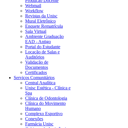
Produção Docente
Webmail
Workflow
Revistas da Unisc
Mural Eletrônico
Enquete Rematrícula
Sala Virtual
Ambiente Graduação
EAD - Antigo
Portal do Estudante
Locação de Salas e
Auditórios
Validação de
Documentos
Certificados
Serviços Comunitários
Central Analítica
Unisc Estética - Clínica e
Spa
Clínica de Odontologia
Clínica do Movimento
Humano
Complexo Esportivo
Conexões
Farmácia Unisc