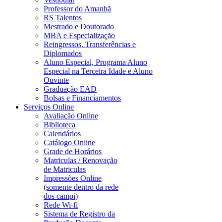
Professor do Amanhã
RS Talentos
Mestrado e Doutorado
MBA e Especialização
Reingressos, Transferências e
Diplomados
Aluno Especial, Programa Aluno
Especial na Terceira Idade e Aluno
Ouvinte
Graduação EAD
Bolsas e Financiamentos
Serviços Online
Avaliação Online
Biblioteca
Calendários
Catálogo Online
Grade de Horários
Matriculas / Renovação
de Matriculas
Impressões Online
(somente dentro da rede
dos campi)
Rede Wi-fi
Sistema de Registro da