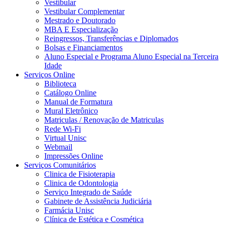
Vestibular
Vestibular Complementar
Mestrado e Doutorado
MBA E Especialização
Reingressos, Transferências e Diplomados
Bolsas e Financiamentos
Aluno Especial e Programa Aluno Especial na Terceira
Idade
Serviços Online
Biblioteca
Catálogo Online
Manual de Formatura
Mural Eletrônico
Matriculas / Renovação de Matriculas
Rede Wi-Fi
Virtual Unisc
Webmail
Impressões Online
Serviços Comunitários
Clinica de Fisioterapia
Clinica de Odontologia
Serviço Integrado de Saúde
Gabinete de Assistência Judiciária
Farmácia Unisc
Clínica de Estética e Cosmética