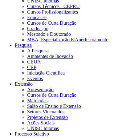
UNISC Idiomas
Cursos Técnicos - CEPRU
Cursos Profissionalizantes
Educar-se
Cursos de Curta Duração
Graduação
Mestrado e Doutorado
MBA, Especialização E Aperfeiçoamento
Pesquisa
A Pesquisa
Ambientes de Inovação
CEUA
CEP
Iniciação Científica
Eventos
Extensão
Apresentação
Cursos de Curta Duração
Matrículas
Salão de Ensino e Extensão
Setores Vincualdos
Projetos de Extensão
Ações Sociais
UNISC Idiomas
Processo Seletivo