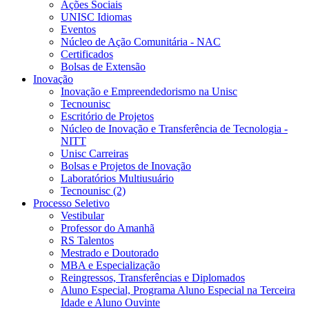
Ações Sociais
UNISC Idiomas
Eventos
Núcleo de Ação Comunitária - NAC
Certificados
Bolsas de Extensão
Inovação
Inovação e Empreendedorismo na Unisc
Tecnounisc
Escritório de Projetos
Núcleo de Inovação e Transferência de Tecnologia -
NITT
Unisc Carreiras
Bolsas e Projetos de Inovação
Laboratórios Multiusuário
Tecnounisc (2)
Processo Seletivo
Vestibular
Professor do Amanhã
RS Talentos
Mestrado e Doutorado
MBA e Especialização
Reingressos, Transferências e Diplomados
Aluno Especial, Programa Aluno Especial na Terceira
Idade e Aluno Ouvinte