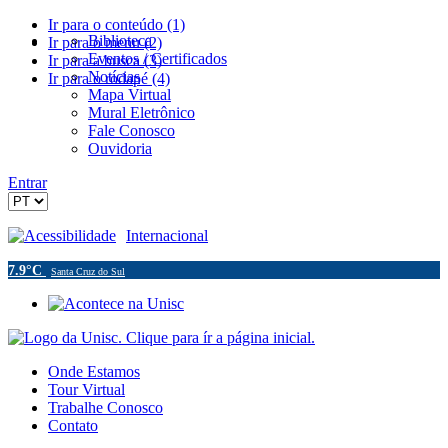
Ir para o conteúdo (1)
Biblioteca
Ir para o menu (2)
Eventos / Certificados
Ir para a busca (3)
Notícias
Ir para o rodapé (4)
Mapa Virtual
Mural Eletrônico
Fale Conosco
Ouvidoria
Entrar
Acessibilidade
Internacional
7.9°C
Santa Cruz do Sul
Onde Estamos
Tour Virtual
Trabalhe Conosco
Contato